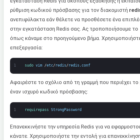
εγκατάσταση Redis για σκοπούς εξάσκησης ή εκπαίδε
ρύθμιση κωδικού πρόσβασης για τον διακομιστή
redi
ανεπιφύλακτα εάν θέλετε να προσθέσετε ένα επιπλ
στην εγκατάσταση Redis σας. Ας τροποποιήσουμε το 
όπως κάναμε στο προηγούμενο βήμα. Χρησιμοποιήστε
επεξεργασία:
1
sudo 
vim
/
etc
/
redis
/
redis
.
conf
Αφαιρέστε το σχόλιο από τη γραμμή που περιέχει το
έναν ισχυρό κωδικό πρόσβασης:
1
requirepass 
StrongPassword
Επανεκκινήστε την υπηρεσία Redis για να εφαρμοστο
κάνατε. Χρησιμοποιήστε την εντολή για επανεκκίνηση