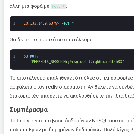
άλλη μια φορά με
:
keys *
1
10.133.14.9
:
6379
>
keys *
Θα δείτε το παρακάτω αποτέλεσμα:
1
OUTPUT
:
2
1
)
"PHPREDIS_SESSION:j9rsgtde6st2rqb6lu5u6f4h83"
Το αποτέλεσμα επαληθεύει ότι όλες οι πληροφορίες 
ασφάλεια στον
redis
διακομιστή. Αν θέλετε να συνδ
διακομιστές, μπορείτε να ακολουθήσετε την ίδια δια
Συμπέρασμα
Το Redis είναι μια βάση δεδομένων NoSQL που επιτρ
πολυάριθμων μη δομημένων δεδομένων. Πολύ λίγες 