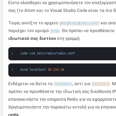
Είστε ελεύθεροι να χρησιμοποιήσετε τον επεξεργασ
σας (το Atom και το Visual Studio Code είναι τα πιο 
Τώρα, ανοίξτε το αρχείο
και ανα
/
etc
/
redis
/
redis
.
conf
περιέχει τον ορισμό
. Θα πρέπει να προσθέσετε
bind
ιδιωτικού σας δικτύου
στη γραμμή:
1
sudo 
vim
/
etc
/
redis
/
redis
.
conf
1
bind 
localhost
10.133.14
Ενδέχεται να δείτε το
, αντί για
. 
localhost
127.0.0.1
πρέπει να προσθέσετε την ιδιωτική σας διεύθυνση IP.
επανεκκινήστε την υπηρεσία Redis για να εφαρμόσετε
Χρησιμοποιήστε την παρακάτω εντολή για να επανεκ
redis
: