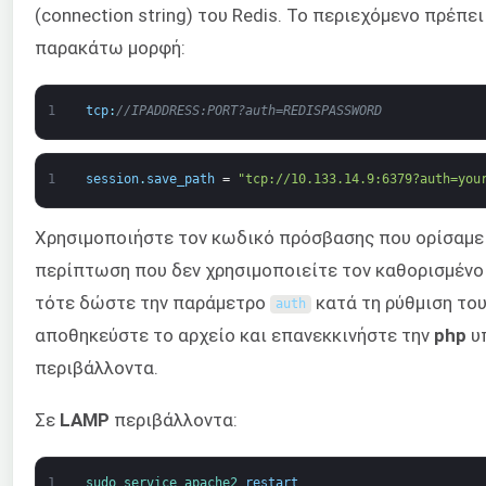
(connection string) του Redis. Το περιεχόμενο πρέπει
παρακάτω μορφή:
1
tcp
:
//IPADDRESS:PORT?auth=REDISPASSWORD
1
session
.
save_path
=
"tcp://10.133.14.9:6379?auth=you
Χρησιμοποιήστε τον κωδικό πρόσβασης που ορίσαμε
περίπτωση που δεν χρησιμοποιείτε τον καθορισμένο
τότε δώστε την παράμετρο
κατά τη ρύθμιση του
auth
αποθηκεύστε το αρχείο και επανεκκινήστε την
php
υπ
περιβάλλοντα.
Σε
LAMP
περιβάλλοντα:
1
sudo 
service 
apache2 
restart