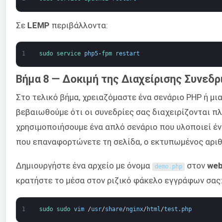
Σε
LEMP
περιβάλλοντα:
1
sudo 
service 
php5
-
fpm 
restart
Βήμα 8 — Δοκιμή της Διαχείρισης Συνεδρ
Στο τελικό βήμα, χρειαζόμαστε ένα σενάριο PHP ή μι
βεβαιωθούμε ότι οι συνεδρίες σας διαχειρίζονται πλ
χρησιμοποιήσουμε ένα απλό σενάριο που υλοποιεί έν
που επαναφορτώνετε τη σελίδα, ο εκτυπωμένος αριθ
Δημιουργήστε ένα αρχείο με όνομα
στον
we
demo
.
php
κρατήστε το μέσα στον ριζικό φάκελο εγγράφων σας
1
sudo 
sudo 
vim
/
usr
/
share
/
nginx
/
html
/
test
.
php