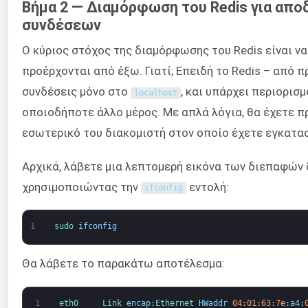
Βήμα 2 — Διαμόρφωση του Redis για απ
συνδέσεων
Ο κύριος στόχος της διαμόρφωσης του Redis είναι να
προέρχονται από έξω. Γιατί; Επειδή το Redis – από π
συνδέσεις μόνο στο
, και υπάρχει περιορισ
localhost
οποιοδήποτε άλλο μέρος. Με απλά λόγια, θα έχετε 
εσωτερικό του διακομιστή στον οποίο έχετε εγκατασ
Αρχικά, λάβετε μια λεπτομερή εικόνα των διεπαφών 
χρησιμοποιώντας την
εντολή:
ifconfig
1
sudo 
ifconfig
Θα λάβετε το παρακάτω αποτέλεσμα:
1
eth0     
Link 
encap
:
Ethernet 
HWaddr
04
:
01
:
63
:
7e
:
a4
: