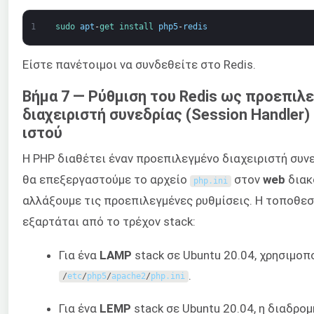
1
sudo 
apt
-
get 
install 
php5
-
redis
Είστε πανέτοιμοι να συνδεθείτε στο Redis.
Βήμα 7 — Ρύθμιση του Redis ως προεπιλ
διαχειριστή συνεδρίας (Session Handler)
ιστού
Η PHP διαθέτει έναν προεπιλεγμένο διαχειριστή συνε
θα επεξεργαστούμε το αρχείο
στον
web
διακ
php
.
ini
αλλάξουμε τις προεπιλεγμένες ρυθμίσεις. Η τοποθεσ
εξαρτάται από το τρέχον stack:
Για ένα
LAMP
stack σε Ubuntu 20.04, χρησιμοπ
.
/
etc
/
php5
/
apache2
/
php
.
ini
Για ένα
LEMP
stack σε Ubuntu 20.04, η διαδρο