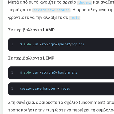
Μετά από αυτό, ανοίξτε το αρχείο
και αναζητ
php
.
ini
περιέχει το
. Η προεπιλεγμένη τιμ
session
.
save_handler
φροντίστε να την αλλάξετε σε
.
redis
Σε περιβάλλοντα
LAMP
:
1
$
sudo 
vim
/
etc
/
php5
/
apache2
/
php
.
ini
Σε περιβάλλοντα
LEMP
:
1
$
sudo 
vim
/
etc
/
php5
/
fpm
/
php
.
ini
1
session
.
save_handler
=
redis
Στη συνέχεια, αφαιρέστε το σχόλιο (uncomment) απ
τροποποιήστε την τιμή ώστε να περιέχει τη συμβολ