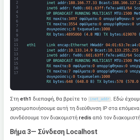
2
inet 
addr
:
188.166.77.33
Bcast
:
188.166.127.
3
inet6 
addr
:
fe80
:
:
601
:
63ff
:
fe7e
:
a401
/
64
Sc
4
UP 
BROADCAST 
RUNNING 
MULTICAST 
MTU
:
1500
Me
5
RX 
πακέτα
:
3497
σφάλματα
:
0
απορρίφθηκαν
:
0
υ
6
TX 
πακέτα
:
3554
σφάλματα
:
0
απορρίφθηκαν
:
0
υ
7
συγκρούσεις
:
0
txqueuelen
:
1000
8
RX 
bytes
:
4895060
(
4.8
MB
)
TX 
bytes
:
619070
9
10
11
eth1     
Link 
encap
:
Ethernet 
HWaddr
04
:
01
:
63
:
7e
:
a4
:
12
inet 
addr
:
10.133.14.9
Bcast
:
10.133.255.255
13
inet6 
addr
:
fe80
:
:
601
:
63ff
:
fe7e
:
a402
/
64
Sc
14
UP 
BROADCAST 
RUNNING 
MULTICAST 
MTU
:
1500
Me
15
RX 
πακέτα
:
8
σφάλματα
:
0
απορρίφθηκαν
:
0
υπερ
16
TX 
πακέτα
:
7
σφάλματα
:
0
απορρίφθηκαν
:
0
υπερ
17
συγκρούσεις
:
0
txqueuelen
:
1000
RX 
bytes
:
648
(
648.0
B
)
TX 
bytes
:
578
(
578.0
Στη
eth1
διεπαφή, θα βρείτε το
. Εδώ έχου
inet_addr
χρησιμοποιήσουμε αυτή τη διεύθυνση IP στα επόμενα
συνδέσουμε τον διακομιστή
redis
από τον διακομιστ
Βήμα 3— Σύνδεση Localhost