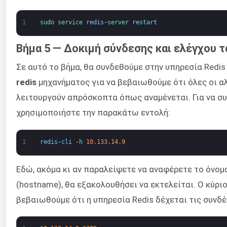
1
sudo 
service 
redis
-
server 
restart
Βήμα 5 — Δοκιμή σύνδεσης και ελέγχου τ
Σε αυτό το βήμα, θα συνδεθούμε στην υπηρεσία Redi
redis
μηχανήματος για να βεβαιωθούμε ότι όλες οι α
λειτουργούν απρόσκοπτα όπως αναμένεται. Για να συ
χρησιμοποιήστε την παρακάτω εντολή:
1
redis
-
cli
-
h
10.133.14.9
Εδώ, ακόμα κι αν παραλείψετε να αναφέρετε το όνομ
(hostname), θα εξακολουθήσει να εκτελείται. Ο κύριο
βεβαιωθούμε ότι η υπηρεσία Redis δέχεται τις συνδ