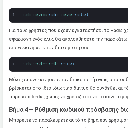
1
sudo 
service 
redis
-
server 
restart
Για τους χρήστες που έχουν εγκαταστήσει το Redis 
εφαρμογή ενός κλικ, θα ακολουθήσετε την παρακάτω 
επανεκκινήσετε τον διακομιστή σας:
1
sudo 
service 
redis 
restart
Μόλις επανεκκινήσετε τον διακομιστή
redis
, οποιοσ
βρίσκεται στο ίδιο ιδιωτικό δίκτυο θα συνδεθεί αυτ
παρουσία Redis, χωρίς να χρειάζεται να το κάνετε μ
Βήμα 4— Ρύθμιση κωδικού πρόσβασης δια
Μπορείτε να παραλείψετε αυτό το βήμα εάν χρησιμοπ