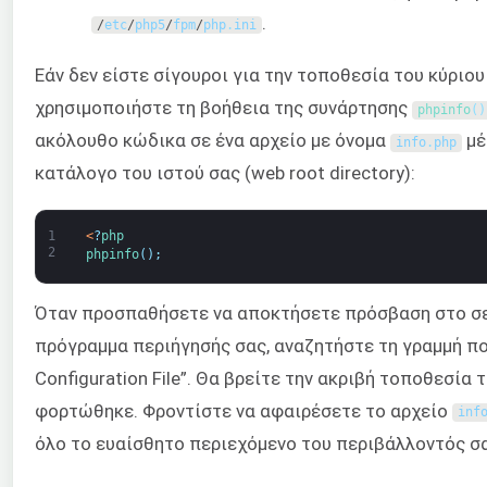
.
/
etc
/
php5
/
fpm
/
php
.
ini
Εάν δεν είστε σίγουροι για την τοποθεσία του κύριο
χρησιμοποιήστε τη βοήθεια της συνάρτησης
phpinfo
(
)
ακόλουθο κώδικα σε ένα αρχείο με όνομα
μέ
info
.
php
κατάλογο του ιστού σας (web root directory):
1
<
?
php
2
phpinfo
(
)
;
Όταν προσπαθήσετε να αποκτήσετε πρόσβαση στο σεν
πρόγραμμα περιήγησής σας, αναζητήστε τη γραμμή πο
Configuration File”. Θα βρείτε την ακριβή τοποθεσία 
φορτώθηκε. Φροντίστε να αφαιρέσετε το αρχείο
inf
όλο το ευαίσθητο περιεχόμενο του περιβάλλοντός σ