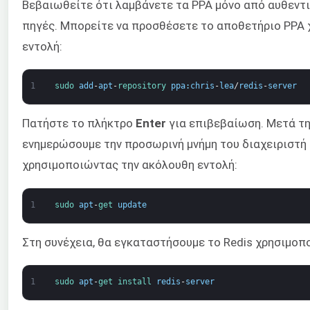
Βεβαιωθείτε ότι λαμβάνετε τα PPA μόνο από αυθεντ
πηγές. Μπορείτε να προσθέσετε το αποθετήριο PPA
εντολή:
1
sudo 
add
-
apt
-
repository 
ppa
:
chris
-
lea
/
redis
-
server
Πατήστε το πλήκτρο
Enter
για επιβεβαίωση. Μετά τη
ενημερώσουμε την προσωρινή μνήμη του διαχειριστή
χρησιμοποιώντας την ακόλουθη εντολή:
1
sudo 
apt
-
get 
update
Στη συνέχεια, θα εγκαταστήσουμε το Redis χρησιμοπ
1
sudo 
apt
-
get 
install 
redis
-
server