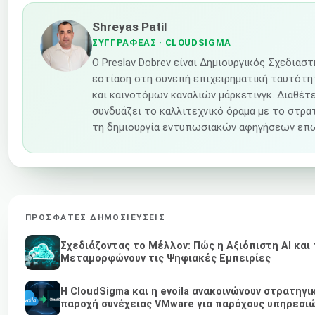
Shreyas Patil
ΣΥΓΓΡΑΦΈΑΣ
· CLOUDSIGMA
Ο Preslav Dobrev είναι Δημιουργικός Σχεδιαστ
εστίαση στη συνεπή επιχειρηματική ταυτότ
και καινοτόμων καναλιών μάρκετινγκ. Διαθέτε
συνδυάζει το καλλιτεχνικό όραμα με το στρατ
τη δημιουργία εντυπωσιακών αφηγήσεων επω
ΠΡΌΣΦΑΤΕΣ ΔΗΜΟΣΙΕΎΣΕΙΣ
Σχεδιάζοντας το Μέλλον: Πώς η Αξιόπιστη AI και 
Μεταμορφώνουν τις Ψηφιακές Εμπειρίες
Η CloudSigma και η evoila ανακοινώνουν στρατηγι
παροχή συνέχειας VMware για παρόχους υπηρεσιώ