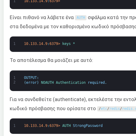
1
10.133.14.9
:
6379
>
Είναι πιθανό να λάβετε ένα
σφάλμα κατά την π
AUTH
στα δεδομένα με τον καθορισμένο κωδικό πρόσβασης
1
10.133.14.9
:
6379
>
keys *
Το αποτέλεσμα θα μοιάζει με αυτό:
1
OUTPUT
:
2
(
error
)
NOAUTH 
Authentication 
required
.
Για να συνδεθείτε (authenticate), εκτελέστε την εντο
κωδικό πρόσβασης που ορίσατε στο
/
etc
/
redis
/
redis
.
1
10.133.14.9
:
6379
>
AUTH 
StrongPassword