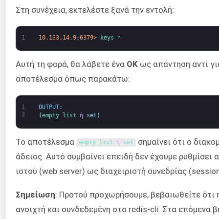
Στη συνέχεια, εκτελέστε ξανά την εντολή:
1
10.133.14.9
:
6379
>
keys *
Αυτή τη φορά, θα λάβετε ένα
OK
ως απάντηση αντί γι
αποτέλεσμα όπως παρακάτω:
1
OUTPUT
:
2
(
empty 
list 
ή
set
)
Το αποτέλεσμα
σημαίνει ότι ο διακομ
empty 
list 
ή
set
άδειος. Αυτό συμβαίνει επειδή δεν έχουμε ρυθμίσει 
ιστού (web server) ως διαχειριστή συνεδρίας (session
Σημείωση
: Προτού προχωρήσουμε, βεβαιωθείτε ότι η
ανοιχτή και συνδεδεμένη στο redis-cli. Στα επόμενα 