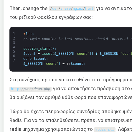
Then, change the
για να αντικατο
/
usr
/
share
/
nginx
/
html
του ριζικού φακέλου εγγράφων σας:
1
<
?
php
2
//simple counter to test sessions. should increment 
3
4
session_start
(
)
;
5
$
count
=
isset
(
$
_SESSION
[
'count'
]
)
?
$
_SESSION
[
'coun
6
echo
$
count
;
7
$
_SESSION
[
'count'
]
=
++
$
count
;
Στη συνέχεια, πρέπει να κατευθύνετε το πρόγραμμα 
για να αποκτήσετε πρόσβαση στο 
http
:
//web/demo.php
θα αυξάνει τον αριθμό κάθε φορά που επαναφορτώνε
Τώρα θα έχετε πληροφορίες συνεδρίας αποθηκευμέν
Redis. Για να το επαληθεύσετε, πρέπει να επιστρέψε
redis
μηχάνημα χρησιμοποιώντας το
. Λάβε
redis
-
cli