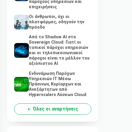
παρόχους υπηρεσιών και
επιχειρήσεις
Οι άνθρωποι, όχι οι
πλατφόρμες, οδηγούν την
πρόοδο
Από το Shadow AI στο
Sovereign Cloud: Γιατί οι
τοπικοί πάροχοι υπηρεσιών
και οι τηλεπικοινωνιακοί
πάροχοι είναι το μέλλον του
αξιόπιστου AI
Ενδυνάμωση Παρόχων
Υπηρεσιών IT Μέσω
Πράσινων, Κυρίαρχων και
Ανεξάρτητων από
Hyperscalers Λύσεων Cloud
Όλες οι αναρτήσεις