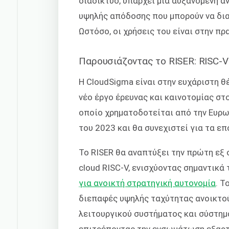
διαδίκτυο, υπάρχει μια αυξανόμενη 
υψηλής απόδοσης που μπορούν να δια
Ωστόσο, οι χρήσεις του είναι στην π
Παρουσιάζοντας το RISER: RISC-V
Η CloudSigma είναι στην ευχάριστη θ
νέο έργο έρευνας και καινοτομίας στ
οποίο χρηματοδοτείται από την Ευρω
του 2023 και θα συνεχιστεί για τα επ
Το RISER θα αναπτύξει την πρώτη ε
cloud RISC-V, ενισχύοντας σημαντικά 
για ανοικτή στρατηγική αυτονομία
. Τ
διεπαφές υψηλής ταχύτητας ανοικτού
λειτουργικού συστήματος και σύστημα
επιτρέποντας την ενσωμάτωση εξαρ