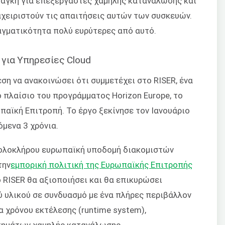
ανάγκη για επεξεργαστές χαμηλής κατανάλωσης και
χειριστούν τις απαιτήσεις αυτών των συσκευών.
ραγματικότητα πολύ ευρύτερες από αυτό.
 για Υπηρεσίες Cloud
έση να ανακοινώσει ότι συμμετέχει στο RISER, ένα
ο πλαίσιο του προγράμματος Horizon Europe, το
παϊκή Επιτροπή. Το έργο ξεκίνησε τον Ιανουάριο
όμενα 3 χρόνια.
ξ ολοκλήρου ευρωπαϊκή υποδομή διακομιστών
την
εμπορική πολιτική της Ευρωπαϊκής Επιτροπής
ο RISER θα αξιοποιήσει και θα επικυρώσει
 υλικού σε συνδυασμό με ένα πλήρες περιβάλλον
 χρόνου εκτέλεσης (runtime system),
τημάτων χαμηλής κατανάλωσης,