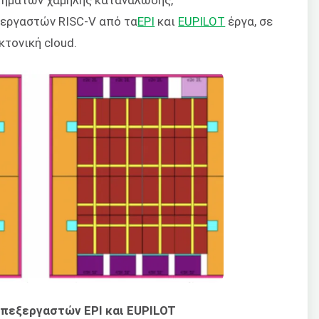
εργαστών RISC-V από τα
EPI
και
EUPILOT
έργα, σε
κτονική cloud.
επεξεργαστών EPI και EUPILOT