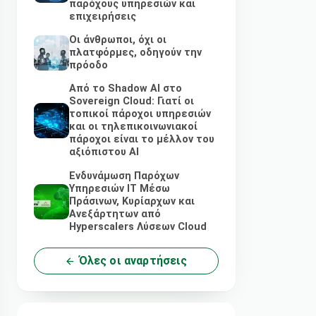
παρόχους υπηρεσιών και
επιχειρήσεις
Οι άνθρωποι, όχι οι
πλατφόρμες, οδηγούν την
πρόοδο
Από το Shadow AI στο
Sovereign Cloud: Γιατί οι
τοπικοί πάροχοι υπηρεσιών
και οι τηλεπικοινωνιακοί
πάροχοι είναι το μέλλον του
αξιόπιστου AI
Ενδυνάμωση Παρόχων
Υπηρεσιών IT Μέσω
Πράσινων, Κυρίαρχων και
Ανεξάρτητων από
Hyperscalers Λύσεων Cloud
Όλες οι αναρτήσεις