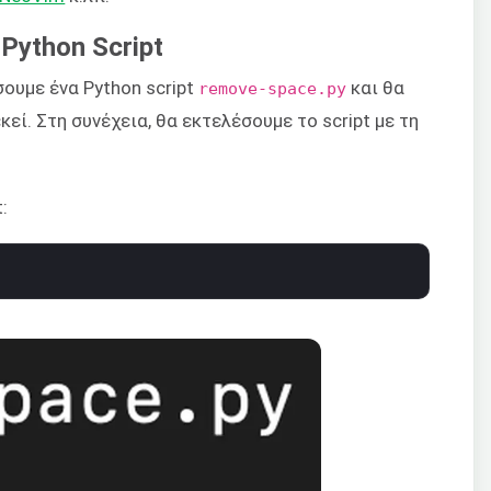
Python Script
σουμε ένα Python script
και θα
remove-space.py
ί. Στη συνέχεια, θα εκτελέσουμε το script με τη
: