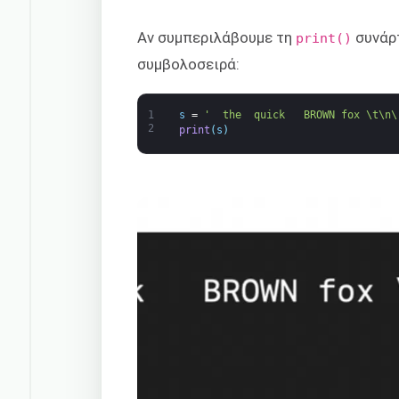
Αν συμπεριλάβουμε τη
συνάρτ
print()
συμβολοσειρά:
1
s
=
'  the  quick   BROWN fox \t\n\
2
print
(
s
)