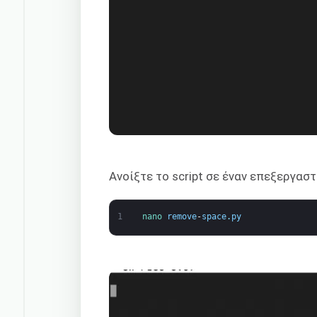
Ανοίξτε το script σε έναν επεξεργαστ
1
nano 
remove
-
space
.
py