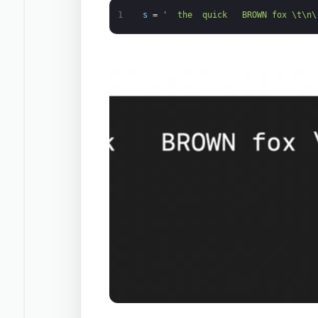
1
s
=
'  the  quick   BROWN fox \t\n\