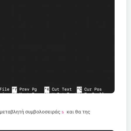
α μεταβλητή συμβολοσειράς
και θα της
s