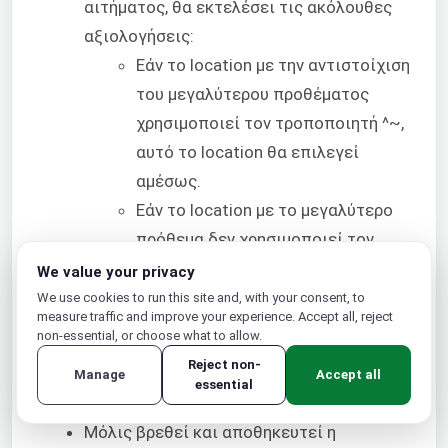
αιτήματος, θα εκτελέσει τις ακόλουθες
αξιολογήσεις:
Εάν το location με την αντιστοίχιση
του μεγαλύτερου προθέματος
χρησιμοποιεί τον τροποποιητή ^~,
αυτό το location θα επιλεγεί
αμέσως.
Εάν το location με το μεγαλύτερο
πρόθεμα δεν χρησιμοποιεί τον
τροποποιητή ^~, η αντιστοίχιση
We value your privacy
διατηρείται προσωρινά από το
We use cookies to run this site and, with your consent, to
measure traffic and improve your experience. Accept all, reject
Nginx για να επιτραπεί η
non-essential, or choose what to allow.
μετατόπιση της εστίασης της
Reject non-
Manage
Accept all
αναζήτησης.
essential
Μόλις βρεθεί και αποθηκευτεί η