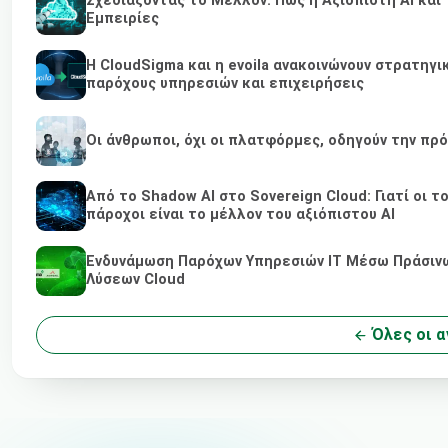
Σχεδιάζοντας το Μέλλον: Πώς η Αξιόπιστη AI κα
Εμπειρίες
Η CloudSigma και η evoila ανακοινώνουν στρατηγι
παρόχους υπηρεσιών και επιχειρήσεις
Οι άνθρωποι, όχι οι πλατφόρμες, οδηγούν την πρ
Από το Shadow AI στο Sovereign Cloud: Γιατί οι 
πάροχοι είναι το μέλλον του αξιόπιστου AI
Ενδυνάμωση Παρόχων Υπηρεσιών IT Μέσω Πράσινων
Λύσεων Cloud
Όλες οι α