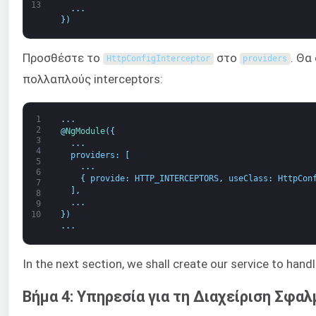
13
.
.
.
}
)
Προσθέστε το
στο
. Θα
HttpConfigInterceptor
providers
πολλαπλούς interceptors:
1
.
.
.
2
@
NgModule
(
{
3
.
.
.
4
providers
:
[
5
.
.
.
6
{
provide
:
HTTP_INTERCEPTORS
,
useClass
:
HttpCon
7
]
,
8
.
.
.
9
}
)
10
.
.
.
In the next section, we shall create our service to handl
Βήμα 4: Υπηρεσία για τη Διαχείριση Σφα