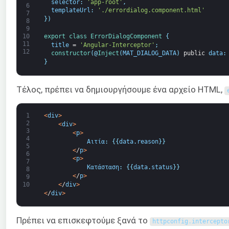
selector
:
'app-root'
,
6
templateUrl
:
'./errordialog.component.html'
7
}
)
8
9
export
class
ErrorDialogComponent
{
10
11
title
=
'Angular-Interceptor'
;
12
constructor
(
@
Inject
(
MAT_DIALOG_DATA
)
public
data
:
}
Τέλος, πρέπει να δημιουργήσουμε ένα αρχείο HTML,
1
<
div
>
2
<
div
>
3
<
p
>
4
Αιτία
:
{
{
data
.
reason
}
}
5
<
/
p
>
6
<
p
>
7
Κατάσταση
:
{
{
data
.
status
}
}
8
<
/
p
>
9
<
/
div
>
10
<
/
div
>
Πρέπει να επισκεφτούμε ξανά το
httpconfig
.
intercepto