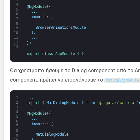
3
4
@
NgModule
(
{
5
.
.
.
6
imports
:
[
7
.
.
.
8
BrowserAnimationsModule
9
]
,
10
11
.
.
.
12
}
)
13
export
class
AppModule
{
}
Θα χρησιμοποιήσουμε το Dialog component από το Ang
component, πρέπει να εισαγάγουμε το
MatDialogModule
1
.
.
.
2
import
{
MatDialogModule
}
from
'@angular/material'
3
4
@
NgModule
(
{
5
.
.
.
6
imports
:
[
7
.
.
.
8
MatDialogModule
9
]
,
10