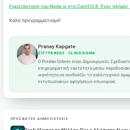
Εγκατάσταση του Node.js στο CentOS 8: Ένας πλήρης
Καλό προγραμματισμό!
Pranay Kapgate
ΣΥΓΓΡΑΦΈΑΣ
· CLOUDSIGMA
Ο Preslav Dobrev είναι Δημιουργικός Σχεδιασ
επιχειρηματική ταυτότητα μέσω παραδοσιακώ
ικανότητα να συνδυάζει το καλλιτεχνικό όραμ
εντυπωσιακών αφηγήσεων επωνυμίας.
ΠΡΌΣΦΑΤΕΣ ΔΗΜΟΣΙΕΎΣΕΙΣ