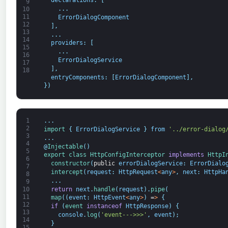
declarations
:
[
9
.
.
.
10
11
ErrorDialogComponent
12
]
,
13
.
.
.
14
providers
:
[
15
.
.
.
16
ErrorDialogService
17
]
,
18
entryComponents
:
[
ErrorDialogComponent
]
,
}
)
1
.
.
.
2
import
{
ErrorDialogService
}
from
'../error-dialog
3
.
.
.
4
@
Injectable
(
)
5
export
class
HttpConfigInterceptor
implements
HttpI
6
constructor
(
public
errorDialogService
:
ErrorDialo
7
intercept
(
request
:
HttpRequest
<
any
>
,
next
:
HttpHa
8
.
.
.
9
return
next
.
handle
(
request
)
.
pipe
(
10
11
map
(
(
event
:
HttpEvent
<
any
>
)
=
>
{
12
if
(
event 
instanceof
HttpResponse
)
{
13
console
.
log
(
'event--->>>'
,
event
)
;
14
}
15