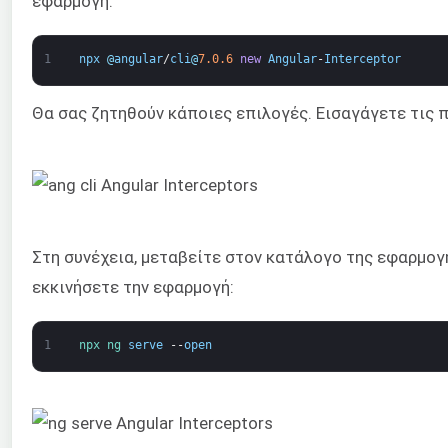
εφαρμογή:
1
npx
@
angular
/
cli
@
7.0.6
new
Angular
-
Interceptor
Θα σας ζητηθούν κάποιες επιλογές. Εισαγάγετε τις 
Στη συνέχεια, μεταβείτε στον κατάλογο της εφαρμογ
εκκινήσετε την εφαρμογή:
1
npx 
ng 
serve
--
open