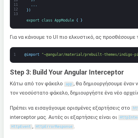
11
.
.
.
12
}
)
13
export
class
AppModule
{
}
Για να κάνουμε το UI πιο ελκυστικό, ας προσθέσουμε
1
@
import
"~@angular/material/prebuilt-themes/indigo-p
Step 3: Build Your Angular Interceptor
Κάτω από τον φάκελο
, θα δημιουργήσουμε έναν 
app
τον νεοσύστατο φάκελο, δημιουργήστε ένα νέο αρχε
Πρέπει να εισαγάγουμε ορισμένες εξαρτήσεις στο
ht
interceptor μας. Αυτές οι εξαρτήσεις είναι οι
HttpInte
,
.
HttpEvent
HttpErrorResponse