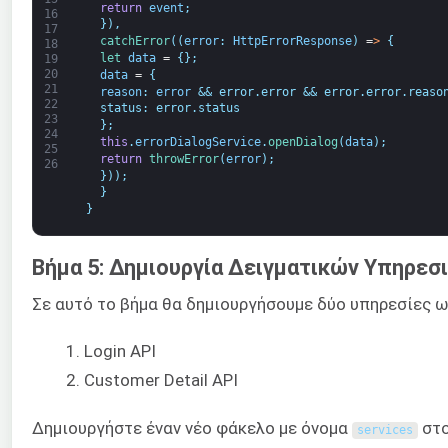
return
event
;
16
}
)
,
17
catchError
(
(
error
:
HttpErrorResponse
)
=
>
{
18
let 
data
=
{
}
;
19
20
data
=
{
21
reason
:
error
&& error.error && error.error.reaso
22
  status: error.status
23
  };
24
this
.
errorDialogService
.
openDialog
(
data
)
;
25
return
throwError
(
error
)
;
26
}
)
)
;
}
}
Βήμα 5: Δημιουργία Δειγματικών Υπηρεσ
Σε αυτό το βήμα θα δημιουργήσουμε δύο υπηρεσίες ω
Login API
Customer Detail API
Δημιουργήστε έναν νέο φάκελο με όνομα
στο
services