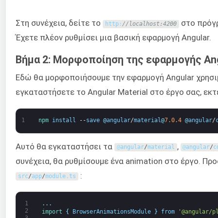
Στη συνέχεια, δείτε το
στο πρόγρ
http
:
//localhost:4200
Έχετε πλέον ρυθμίσει μια βασική εφαρμογή Angular.
Βήμα 2: Μορφοποίηση της εφαρμογής An
Εδώ θα μορφοποιήσουμε την εφαρμογή Angular χρησ
εγκαταστήσετε το Angular Material στο έργο σας, εκ
1
npm 
install
--
save
@
angular
/
material
@
7.0.4
@
angular
/
Αυτό θα εγκαταστήσει τα
,
@
angular
/
material
@
angular
/
c
συνέχεια, θα ρυθμίσουμε ένα animation στο έργο. Πρ
:
src
/
app
/
module
.
ts
1
.
.
.
2
import
{
BrowserAnimationsModule
}
from
'@angular/p