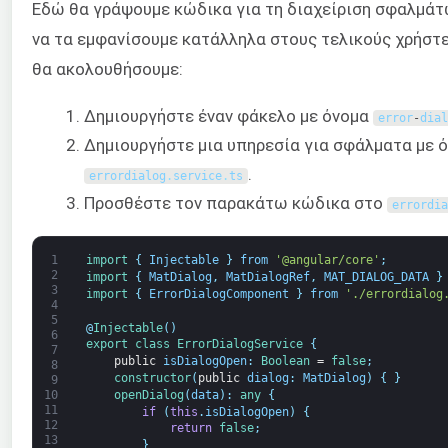
Εδώ θα γράψουμε κώδικα για τη διαχείριση σφαλμάτ
να τα εμφανίσουμε κατάλληλα στους τελικούς χρήστε
θα ακολουθήσουμε:
Δημιουργήστε έναν φάκελο με όνομα
error
-
dial
Δημιουργήστε μια υπηρεσία για σφάλματα με 
.
errordialog
.
service
.
ts
Προσθέστε τον παρακάτω κώδικα στο
errordia
1
import
{
Injectable
}
from
'@angular/core'
;
2
import
{
MatDialog
,
MatDialogRef
,
MAT_DIALOG_DATA
}
3
import
{
ErrorDialogComponent
}
from
'./errordialog
4
5
@
Injectable
(
)
6
export
class
ErrorDialogService
{
7
public
isDialogOpen
:
Boolean
=
false
;
8
constructor
(
public
dialog
:
MatDialog
)
{
}
9
openDialog
(
data
)
:
any
{
10
11
if
(
this
.
isDialogOpen
)
{
12
return
false
;
13
}