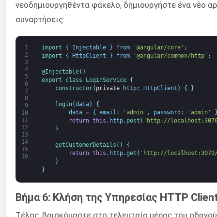
νεοδημιουργηθέντα φάκελο, δημιουργήστε ένα νέο α
συναρτήσεις:
1
import
{
Injectable
}
from
'@angular/core'
;
2
import
{
HttpClient
}
from
'@angular/common/http'
;
3
4
@
Injectable
(
)
5
export
class
LoginService
{
6
constructor
(
private
http
:
HttpClient
)
{
}
7
8
login
(
data
)
{
9
data
=
{
email
:
'admin'
,
password
:
'admin'
10
11
return
this
.
http
.
post
(
'http://localhost:307
12
}
13
14
getCustomerDetails
(
)
{
15
return
this
.
http
.
get
(
'http://localhost:3070
16
}
}
Βήμα 6: Κλήση της Υπηρεσίας HTTP Clien
Τέλος, βρισκόμαστε στο τελευταίο μέρος του οδηγού