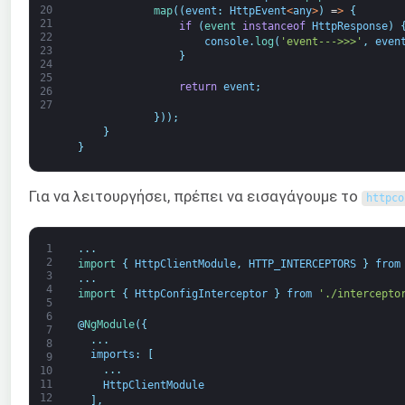
20
map
(
(
event
:
HttpEvent
<
any
>
)
=
>
{
21
if
(
event 
instanceof
HttpResponse
)
22
console
.
log
(
'event--->>>'
,
even
23
}
24
25
return
event
;
26
27
}
)
)
;
}
}
Για να λειτουργήσει, πρέπει να εισαγάγουμε το
httpco
1
.
.
.
2
import
{
HttpClientModule
,
HTTP_INTERCEPTORS
}
from
3
.
.
.
4
import
{
HttpConfigInterceptor
}
from
'./intercepto
5
6
@
NgModule
(
{
7
.
.
.
8
imports
:
[
9
.
.
.
10
11
HttpClientModule
12
]
,