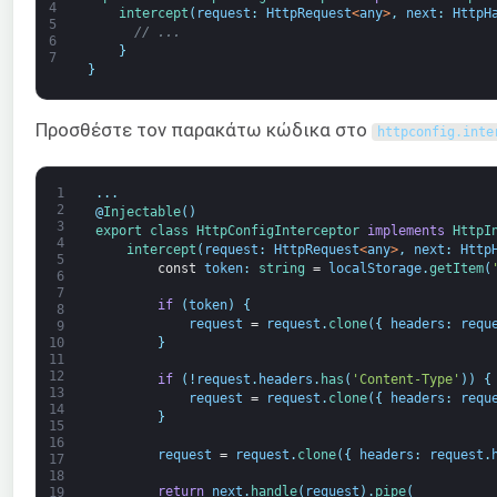
4
intercept
(
request
:
HttpRequest
<
any
>
,
next
:
HttpH
5
// ...
6
}
7
}
Προσθέστε τον παρακάτω κώδικα στο
httpconfig
.
inte
1
.
.
.
2
@
Injectable
(
)
3
export
class
HttpConfigInterceptor
implements
HttpI
4
intercept
(
request
:
HttpRequest
<
any
>
,
next
:
Http
5
const
token
:
string
=
localStorage
.
getItem
(
6
7
if
(
token
)
{
8
request
=
request
.
clone
(
{
headers
:
requ
9
}
10
11
12
if
(
!
request
.
headers
.
has
(
'Content-Type'
)
)
{
13
request
=
request
.
clone
(
{
headers
:
requ
14
}
15
16
request
=
request
.
clone
(
{
headers
:
request
.
17
18
return
next
.
handle
(
request
)
.
pipe
(
19