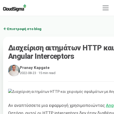
Επιστροφή στο blog
Διαχείριση αιτημάτων HTTP κα
Angular Interceptors
Pranay Kapgate
2022-08-23 · 15 min read
Αν αναπτύσσετε μια εφαρμογή χρησιμοποιώντας
Ang
Ωστόσο, αυτοί οι HTTP interceptors δεν ήταν διαθέσι