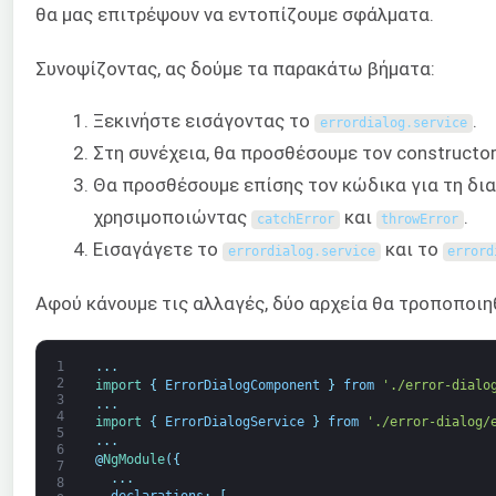
θα μας επιτρέψουν να εντοπίζουμε σφάλματα.
Συνοψίζοντας, ας δούμε τα παρακάτω βήματα:
Ξεκινήστε εισάγοντας το
.
errordialog
.
service
Στη συνέχεια, θα προσθέσουμε τον constructor
Θα προσθέσουμε επίσης τον κώδικα για τη δι
χρησιμοποιώντας
και
.
catchError
throwError
Εισαγάγετε το
και το
errordialog
.
service
errord
Αφού κάνουμε τις αλλαγές, δύο αρχεία θα τροποποιη
1
.
.
.
2
import
{
ErrorDialogComponent
}
from
'./error-dialo
3
.
.
.
4
import
{
ErrorDialogService
}
from
'./error-dialog/
5
.
.
.
6
@
NgModule
(
{
7
.
.
.
8