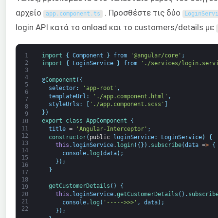
αρχείο
. Προσθέστε τις δύο
app
.
component
.
ts
LoginServ
login API κατά το onload και το customers/details με
1
import
{
Component
}
from
'@angular/core'
;
2
import
{
LoginService
}
from
'./services/login.serv
3
4
@
Component
(
{
5
selector
:
'app-root'
,
6
templateUrl
:
'./app.component.html'
,
7
styleUrls
:
[
'./app.component.scss'
]
8
}
)
9
export
class
AppComponent
{
10
11
title
=
'Angular-Interceptor'
;
12
constructor
(
public
loginService
:
LoginService
)
{
13
this
.
loginService
.
login
(
{
}
)
.
subscribe
(
data
=
>
{
14
console
.
log
(
data
)
;
15
}
)
;
16
}
17
18
getCustomerDetails
(
)
{
19
20
this
.
loginService
.
getCustomerDetails
(
)
.
subscrib
21
console
.
log
(
'----->>>'
,
data
)
;
22
}
)
;