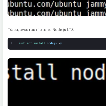
Τώρα, εγκαταστήστε το Node.js LTS:
1
sudo 
apt 
install 
nodejs
-
y