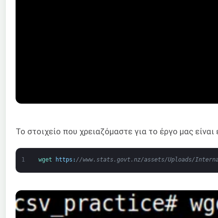
Το στοιχείο που χρειαζόμαστε για το έργο μας είναι
1
wget 
https
:
//www.stats.govt.nz/assets/Uploads/Intern