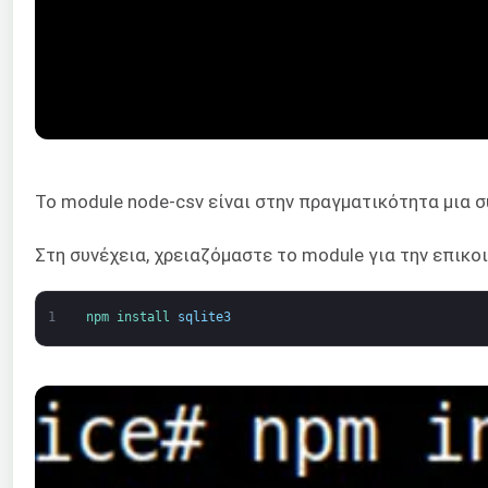
Το module node-csv είναι στην πραγματικότητα μια 
Στη συνέχεια, χρειαζόμαστε το module για την επικο
1
npm 
install 
sqlite3