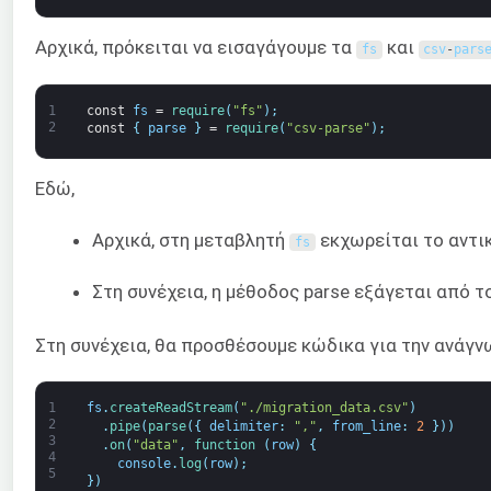
Αρχικά, πρόκειται να εισαγάγουμε τα
και
fs
csv
-
pars
1
const
fs
=
require
(
"fs"
)
;
2
const
{
parse
}
=
require
(
"csv-parse"
)
;
Εδώ,
Αρχικά, στη μεταβλητή
εκχωρείται το αντι
fs
Στη συνέχεια, η μέθοδος parse εξάγεται από 
Στη συνέχεια, θα προσθέσουμε κώδικα για την ανάγν
1
fs
.
createReadStream
(
"./migration_data.csv"
)
2
.
pipe
(
parse
(
{
delimiter
:
","
,
from_line
:
2
}
)
)
3
.
on
(
"data"
,
function
(
row
)
{
4
console
.
log
(
row
)
;
5
}
)