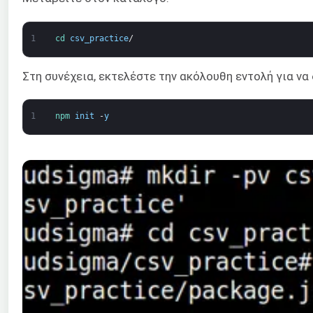
1
cd 
csv_practice
/
Στη συνέχεια, εκτελέστε την ακόλουθη εντολή για ν
1
npm 
init
-
y