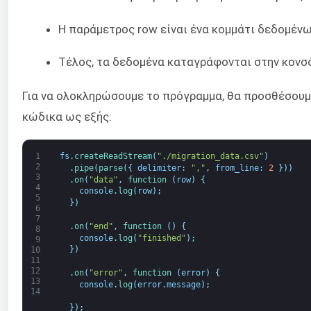
Η παράμετρος row είναι ένα κομμάτι δεδομένω
Τέλος, τα δεδομένα καταγράφονται στην κον
Για να ολοκληρώσουμε το πρόγραμμα, θα προσθέσουμ
κώδικα ως εξής:
1
fs
.
createReadStream
(
"./migration_data.csv"
)
2
.
pipe
(
parse
(
{
delimiter
:
","
,
from_line
:
2
}
)
)
3
.
on
(
"data"
,
function
(
row
)
{
4
console
.
log
(
row
)
;
5
}
)
6
7
.
on
(
"end"
,
function
(
)
{
8
console
.
log
(
"finished"
)
;
9
}
)
10
11
12
.
on
(
"error"
,
function
(
error
)
{
13
console
.
log
(
error
.
message
)
;
14
}
)
;