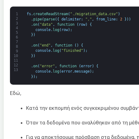
1
fs
.
createReadStream
(
"./migration_data.csv"
)
2
.
pipe
(
parse
(
{
delimiter
:
","
,
from_line
:
2
}
)
)
3
.
on
(
"data"
,
function
(
row
)
{
4
console
.
log
(
row
)
;
5
}
)
6
7
.
on
(
"end"
,
function
(
)
{
8
console
.
log
(
"finished"
)
;
9
}
)
10
11
12
.
on
(
"error"
,
function
(
error
)
{
13
console
.
log
(
error
.
message
)
;
}
)
;
Εδώ,
Κατά την εκπομπή ενός συγκεκριμένου συμβάντ
Όταν τα δεδομένα που αναλύθηκαν από τη μέ
Για να αποκτήσουμε πρόσβαση στα δεδομένα, π