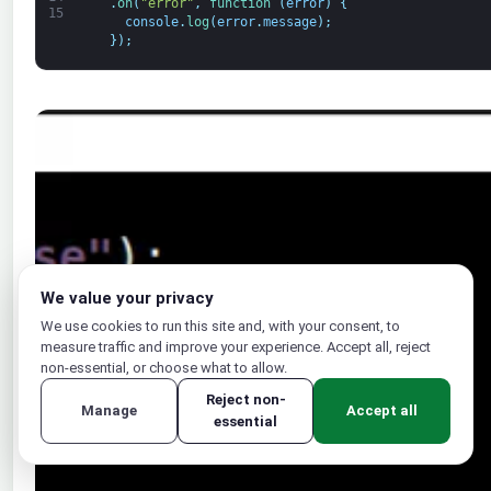
.
on
(
"error"
,
function
(
error
)
{
15
console
.
log
(
error
.
message
)
;
}
)
;
We value your privacy
We use cookies to run this site and, with your consent, to
measure traffic and improve your experience. Accept all, reject
non-essential, or choose what to allow.
Reject non-
Manage
Accept all
essential