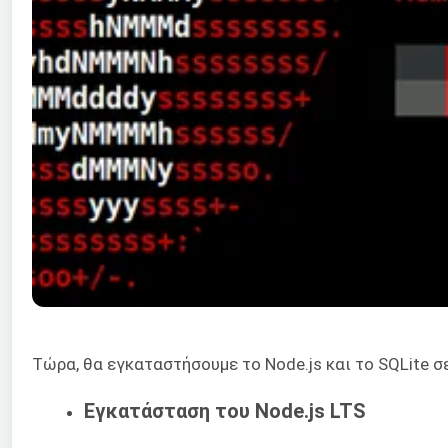
Τώρα, θα εγκαταστήσουμε το Node.js και το SQLite σε
Εγκατάσταση του Node.js LTS