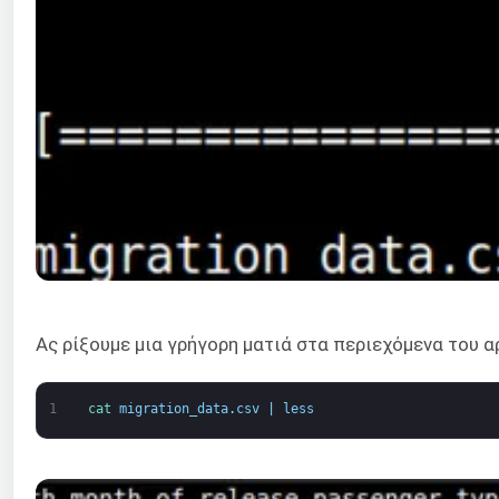
Ας ρίξουμε μια γρήγορη ματιά στα περιεχόμενα του α
1
cat 
migration_data
.
csv
|
less