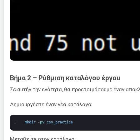
Βήμα 2 – Ρύθμιση καταλόγου έργου
Σε αυτήν την ενότητα, θα προετοιμάσουμε έναν αποκλ
Δημιουργήστε έναν νέο κατάλογο:
1
mkdir
-
pv 
csv_practice
Μεταβείτε στον κατάλογο: