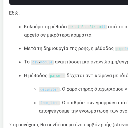
Εδώ,
Καλούμε τη μέθοδο
από το m
createReadStream
(
)
αρχείο σε μικρότερα κομμάτια.
Μετά τη δημιουργία της ροής, η μέθοδος
pipe
(
Το
αναπτύσσει μια αναγνώσιμη/εγγρ
csv
-
module
Η μέθοδος
δέχεται αντικείμενα με ιδι
parse
(
)
: Ο χαρακτήρας διαχωρισμού γι
delimiter
: Ο αριθμός των γραμμών από ό
from_line
αποφεύγουμε την ενσωμάτωση των ονο
Στη συνέχεια, θα συνδέσουμε ένα συμβάν ροής (stre