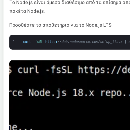
Το Node.js είναι άμεσα διαθέσιμο από τα επίσημα απ
πακέτα Node.js.
Προσθέστε το αποθετήριο για το Node.js LTS:
1
curl
-
fsSL 
https
:
//deb.nodesource.com/setup_lts.x | 