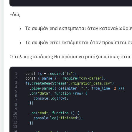
Εδώ,
Το συμβάν end εκπέμπεται όταν καταναλωθούν
Το συμβάν error εκπέμπεται όταν προκύπτει 
Ο τελικός κώδικας θα πρέπει να μοιάζει κάπως έτσι:
1
const
fs
=
require
(
"fs"
)
;
2
const
{
parse
}
=
require
(
"csv-parse"
)
;
3
fs
.
createReadStream
(
"./migration_data.csv"
)
4
.
pipe
(
parse
(
{
delimiter
:
","
,
from_line
:
2
}
)
)
5
.
on
(
"data"
,
function
(
row
)
{
6
console
.
log
(
row
)
;
7
}
)
8
9
.
on
(
"end"
,
function
(
)
{
10
11
console
.
log
(
"finished"
)
;
12
}
)
13
14