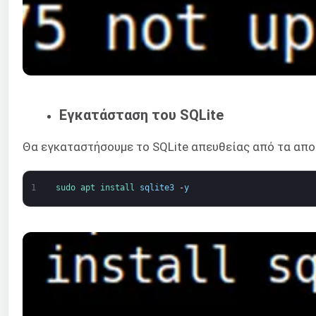
Εγκατάσταση του SQLite
Θα εγκαταστήσουμε το SQLite απευθείας από τα απο
1
sudo 
apt 
install 
sqlite3
-
y