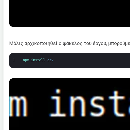
Μόλις αρχικοποιηθεί ο φάκελος του έργου, μπορούμ
1
npm 
install 
csv