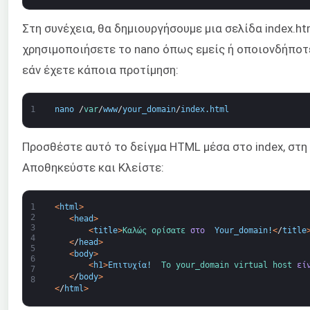
Στη συνέχεια, θα δημιουργήσουμε μια σελίδα index.ht
χρησιμοποιήσετε το nano όπως εμείς ή οποιονδήποτ
εάν έχετε κάποια προτίμηση:
1
nano
/
var
/
www
/
your_domain
/
index
.
html
Προσθέστε αυτό το δείγμα HTML μέσα στο index, στη
Αποθηκεύστε και Κλείστε:
1
<
html
>
2
<
head
>
3
<
title
>
Καλώς ορίσατε 
στο 
Your_domain
!
<
/
title
4
<
/
head
>
5
<
body
>
6
<
h1
>
Επιτυχία
!
Το 
your_domain 
virtual 
host 
εί
7
<
/
body
>
8
<
/
html
>