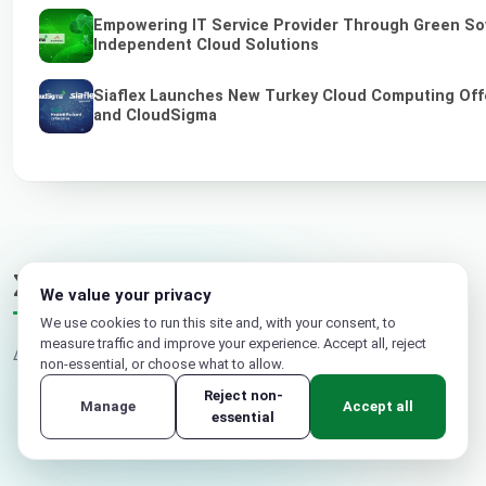
Empowering IT Service Provider Through Green So
Independent Cloud Solutions
Siaflex Launches New Turkey Cloud Computing Off
and CloudSigma
Σχόλια
We value your privacy
We use cookies to run this site and, with your consent, to
measure traffic and improve your experience. Accept all, reject
Δεν υπάρχουν σχόλια ακόμα. Γράψτε το πρώτο.
non-essential, or choose what to allow.
Reject non-
Manage
Accept all
essential
Το όνομά σας
Email (δεν δημοσιεύεται)