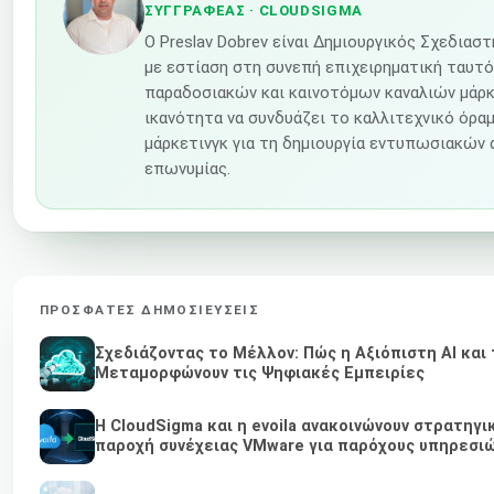
ΣΥΓΓΡΑΦΈΑΣ
· CLOUDSIGMA
Ο Preslav Dobrev είναι Δημιουργικός Σχεδιασ
με εστίαση στη συνεπή επιχειρηματική ταυτ
παραδοσιακών και καινοτόμων καναλιών μάρκε
ικανότητα να συνδυάζει το καλλιτεχνικό όρα
μάρκετινγκ για τη δημιουργία εντυπωσιακών
επωνυμίας.
ΠΡΌΣΦΑΤΕΣ ΔΗΜΟΣΙΕΎΣΕΙΣ
Σχεδιάζοντας το Μέλλον: Πώς η Αξιόπιστη AI και 
Μεταμορφώνουν τις Ψηφιακές Εμπειρίες
Η CloudSigma και η evoila ανακοινώνουν στρατηγι
παροχή συνέχειας VMware για παρόχους υπηρεσιώ