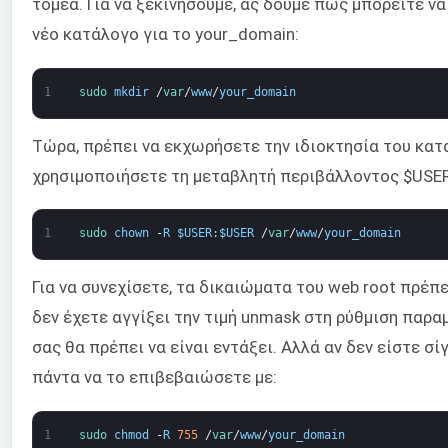
τομέα. Για να ξεκινήσουμε, ας δούμε πώς μπορείτε ν
νέο κατάλογο για το your_domain:
1
sudo 
mkdir
/
var
/
www
/
your_domain
Τώρα, πρέπει να εκχωρήσετε την ιδιοκτησία του κατ
χρησιμοποιήσετε τη μεταβλητή περιβάλλοντος $USER
1
sudo 
chown
-
R
$
USER
:
$
USER
/
var
/
www
/
your_domain
Για να συνεχίσετε, τα δικαιώματα του web root πρέπε
δεν έχετε αγγίξει την τιμή unmask στη ρύθμιση παρα
σας θα πρέπει να είναι εντάξει. Αλλά αν δεν είστε σί
πάντα να το επιβεβαιώσετε με:
1
sudo 
chmod
-
R
755
/
var
/
www
/
your_domain