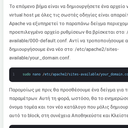
Το επόμενο βήμα είναι να δημιουργήσετε ένα αρχείο vi
virtual host με όλες τις σωστές οδηγίες είναι απαραί
Apache να εξυπηρετεί το παραπάνω δείγμα περιεχομ
προεπιλεγμένο αρχείο ρυθμίσεων θα βρίσκεται στο: /
available/000-default.conf. Αντί να τροποποιήσουμε α
δημιουργήσουμε ένα νέο στο: /etc/apache2/sites-
available/your_domain.conf.
1
sudo 
nano
/
etc
/
apache2
/
sites
-
available
/
your_domain
.
c
Παρομοίως με πριν, θα προσθέσουμε ένα δείγμα για τ
παραμέτρων. Αυτή τη φορά, ωστόσο, θα το ενημερώσ
όνομα τομέα και τον νέο κατάλογο που μόλις δημιου
αυτό το block, στη συνέχεια Αποθηκεύστε και Κλείστε