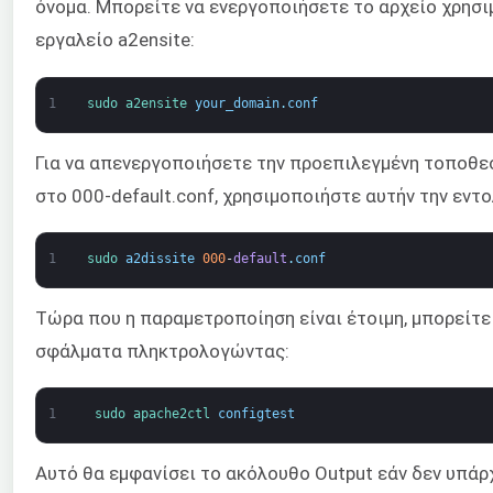
όνομα. Μπορείτε να ενεργοποιήσετε το αρχείο χρησ
εργαλείο a2ensite:
1
sudo 
a2ensite 
your_domain
.
conf
Για να απενεργοποιήσετε την προεπιλεγμένη τοποθε
στο 000-default.conf, χρησιμοποιήστε αυτήν την εντο
1
sudo 
a2dissite
000
-
default
.
conf
Τώρα που η παραμετροποίηση είναι έτοιμη, μπορείτε
σφάλματα πληκτρολογώντας:
1
sudo 
apache2ctl 
configtest
Αυτό θα εμφανίσει το ακόλουθο Output εάν δεν υπά