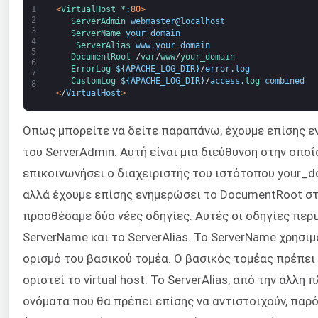
1
<
VirtualHost *
:
80
>
2
ServerAdmin 
webmaster
@
localhost
3
ServerName 
your_domain
4
ServerAlias 
www
.
your_domain
5
DocumentRoot
/
var
/
www
/
your_domain
6
ErrorLog
$
{
APACHE_LOG_DIR
}
/
error
.
log
7
CustomLog
$
{
APACHE_LOG_DIR
}
/
access
.
log 
combined
8
<
/
VirtualHost
>
Όπως μπορείτε να δείτε παραπάνω, έχουμε επίσης ε
του ServerAdmin. Αυτή είναι μια διεύθυνση στην οποί
επικοινωνήσει ο διαχειριστής του ιστότοπου your_do
αλλά έχουμε επίσης ενημερώσει το DocumentRoot στ
προσθέσαμε δύο νέες οδηγίες. Αυτές οι οδηγίες περ
ServerName και το ServerAlias. Το ServerName χρησιμ
ορισμό του βασικού τομέα. Ο βασικός τομέας πρέπει 
οριστεί το virtual host. Το ServerAlias, από την άλλη
ονόματα που θα πρέπει επίσης να αντιστοιχούν, παρό