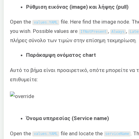
Ρύθμιση εικόνας (image) και λήψης (pull)
Open the
file. Here find the image node. Th
values
.
YAML
you wish. Possible values are
,
,
IfNotPresent
Always
Late
πλήρες σύνολο των τιμών στην επίσημη τεκμηρίωση.
Παράκαμψη ονόματος chart
Αυτό το βήμα είναι προαιρετικό, οπότε μπορείτε να 
επιθυμείτε:
Όνομα υπηρεσίας (Service name)
Open the
file and locate the
. T
values
.
YAML
serviceName