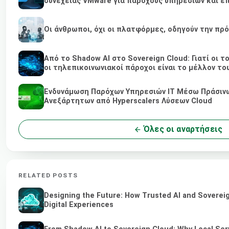
συνέχειας VMware για παρόχους υπηρεσιών και επ
Οι άνθρωποι, όχι οι πλατφόρμες, οδηγούν την πρ
Από το Shadow AI στο Sovereign Cloud: Γιατί οι τ
οι τηλεπικοινωνιακοί πάροχοι είναι το μέλλον το
Ενδυνάμωση Παρόχων Υπηρεσιών IT Μέσω Πράσινω
Ανεξάρτητων από Hyperscalers Λύσεων Cloud
Όλες οι αναρτήσεις
RELATED POSTS
Designing the Future: How Trusted AI and Soverei
Digital Experiences