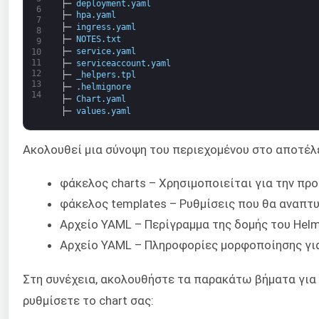
├─
deployment
.
yaml
6
├─
hpa
.
yaml
7
├─
ingress
.
yaml
8
├─
NOTES
.
txt
9
├─
service
.
yaml
10
11
├─
serviceaccount
.
yaml
12
├─
_helpers
.
tpl
13
├─
.
helmignore
14
├─
Chart
.
yaml
├─
values
.
yaml
Ακολουθεί μια σύνοψη του περιεχομένου στο αποτέλ
φάκελος charts – Χρησιμοποιείται για την πρ
φάκελος templates – Ρυθμίσεις που θα αναπτυχ
Αρχείο YAML – Περίγραμμα της δομής του Helm
Αρχείο YAML – Πληροφορίες μορφοποίησης για 
Στη συνέχεια, ακολουθήστε τα παρακάτω βήματα για 
ρυθμίσετε το chart σας: