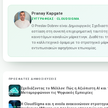
Pranay Kapgate
ΣΥΓΓΡΑΦΈΑΣ
· CLOUDSIGMA
Ο Preslav Dobrev είναι Δημιουργικός Σχεδιαστ
εστίαση στη συνεπή επιχειρηματική ταυτότ
καινοτόμων καναλιών μάρκετινγκ. Διαθέτει τ
το καλλιτεχνικό όραμα με το στρατηγικό μάρκ
εντυπωσιακών αφηγήσεων επωνυμίας.
ΠΡΌΣΦΑΤΕΣ ΔΗΜΟΣΙΕΎΣΕΙΣ
Σχεδιάζοντας το Μέλλον: Πώς η Αξιόπιστη AI και 
Μεταμορφώνουν τις Ψηφιακές Εμπειρίες
Η CloudSigma και η evoila ανακοινώνουν στρατηγι