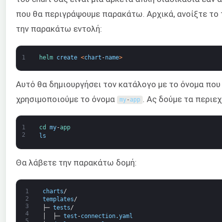
που θα περιγράψουμε παρακάτω. Αρχικά, ανοίξτε το 
την παρακάτω εντολή:
1
helm 
create
<
chart
-
name
>
Αυτό θα δημιουργήσει τον κατάλογο με το όνομα που
χρησιμοποιούμε το όνομα
. Ας δούμε τα περιε
my
-
app
1
cd 
my
-
app
2
ls
Θα λάβετε την παρακάτω δομή:
1
charts
/
2
templates
/
3
├─
tests
/
4
│
├─
test
-
connection
.
yaml
5