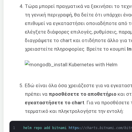
Τώρα μπορεί πραγματικά να ξεκινήσει το τεχν
τη γενική περιγραφή, θα δείτε ότι υπάρχει έν
επιθυμεί να εγκαταστήσει οποιαδήποτε από τ
ελέγξετε διάφορες επιλογές, ρυθμίσεις, παρα
διαγράψετε το chart και οτιδήποτε άλλο για τ
χρειαστείτε πληροφορίες. Βρείτε το κουμπί
In
Εδώ είναι όλα όσα χρειάζεστε για να εγκατασ
πρέπει να
προσθέσετε το αποθετήριο
και στ
εγκαταστήσετε το chart
. Για να προσθέσετε 
τερματικό και πληκτρολογήστε την εντολή:
1
helm 
repo 
add 
bitnami 
https
:
//charts.bitnami.com/bit