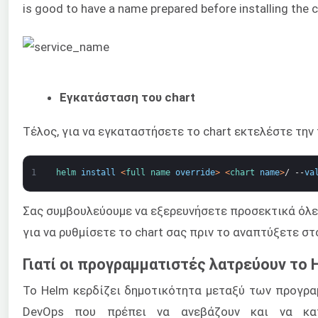
is good to have a name prepared before installing the c
Εγκατάσταση του chart
Τέλος, για να εγκαταστήσετε το chart εκτελέστε τη
1
helm 
install
<
full 
name 
override
>
<
chart 
name
>
/
--
va
Σας συμβουλεύουμε να εξερευνήσετε προσεκτικά όλε
για να ρυθμίσετε το chart σας πριν το αναπτύξετε στο
Γιατί οι προγραμματιστές λατρεύουν το 
Το Helm κερδίζει δημοτικότητα μεταξύ των προγρα
DevOps που πρέπει να ανεβάζουν και να κατ