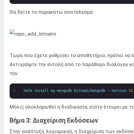
Θα δείτε το παρακάτω αποτέλεσμα:
Τώρα που έχετε ρυθμίσει το αποθετήριο, πρέπει να ε
Αντιγράψτε την εντολή από το παράθυρο διαλόγου κα
την:
1
helm 
install 
my
-
mongodb 
bitnami
/
mongodb
--
version
10
Μόλις ολοκληρωθεί η διαδικασία, είστε έτοιμοι με 
Βήμα 3: Διαχείριση Εκδόσεων
Στην ανάπτυξη λογισμικού, η διαχείριση των εκδόσε