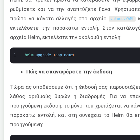
ρυθμίσετε και να την αναπτύξετε ξανά. Χρησιμοπ
πρώτα να κάνετε αλλαγές στο αρχείο
κ
values
.
YAML
εκτελέσετε την παρακάτω εντολή. Στον κατάλογ
αρχεία Helm, εκτελέστε την ακόλουθη εντολή:
1
helm 
upgrade
<
app
-
name
>
Πώς να επαναφέρετε την έκδοση
Τώρα ας υποθέσουμε ότι η έκδοσή σας παρουσιάζει
λάθος αριθμούς θυρών ή διαδρομές. Για να επα
προηγούμενη έκδοση, το μόνο που χρειάζεται να κάν
παρακάτω εντολή, και στη συνέχεια το Helm θα ε
προηγούμενη: