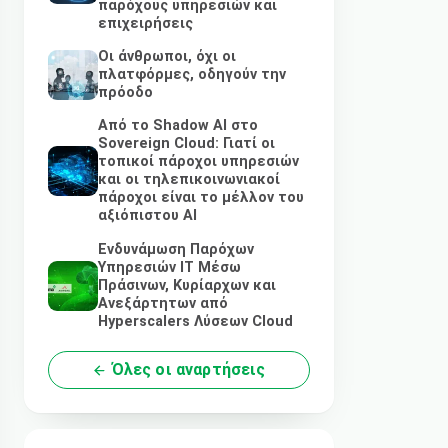
παρόχους υπηρεσιών και
επιχειρήσεις
Οι άνθρωποι, όχι οι
πλατφόρμες, οδηγούν την
πρόοδο
Από το Shadow AI στο
Sovereign Cloud: Γιατί οι
τοπικοί πάροχοι υπηρεσιών
και οι τηλεπικοινωνιακοί
πάροχοι είναι το μέλλον του
αξιόπιστου AI
Ενδυνάμωση Παρόχων
Υπηρεσιών IT Μέσω
Πράσινων, Κυρίαρχων και
Ανεξάρτητων από
Hyperscalers Λύσεων Cloud
Όλες οι αναρτήσεις