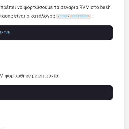
πρέπει να φορτώσουμε τα σενάρια RVM στο bash.
τασης είναι ο κατάλογος
:
/
home
/
<
username
>
s
/
rvm
VM φορτώθηκε με επιτυχία: