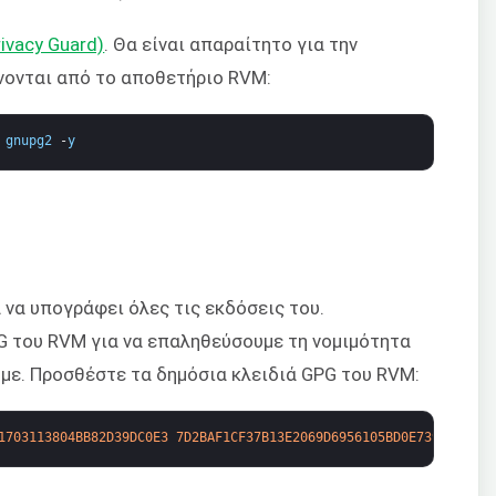
ivacy Guard)
. Θα είναι απαραίτητο για την
ονται από το αποθετήριο RVM:
 
gnupg2
-
y
 να υπογράφει όλες τις εκδόσεις του.
G του RVM για να επαληθεύσουμε τη νομιμότητα
ε. Προσθέστε τα δημόσια κλειδιά GPG του RVM:
1703113804BB82D39DC0E3
7D2BAF1CF37B13E2069D6956105BD0E739499BDB