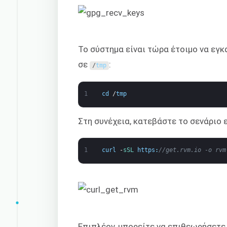
Το σύστημα είναι τώρα έτοιμο να εγ
σε
:
/
tmp
1
cd
/
tmp
Στη συνέχεια, κατεβάστε το σενάριο
1
curl
-
sSL 
https
:
//get.rvm.io -o rvm
Επιπλέον, μπορείτε να επιθεωρήσετε 