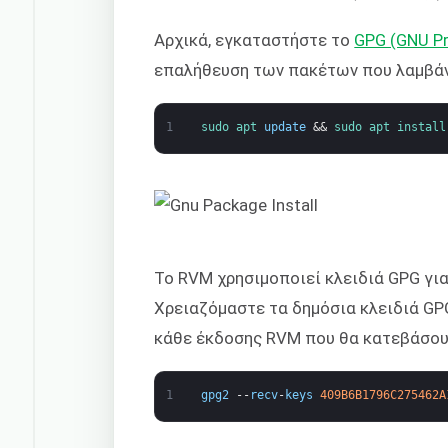
Αρχικά, εγκαταστήστε το
GPG (GNU Pr
επαλήθευση των πακέτων που λαμβάν
1
sudo 
apt 
update
&&
sudo 
apt 
install
Το RVM χρησιμοποιεί κλειδιά GPG για
Χρειαζόμαστε τα δημόσια κλειδιά GP
κάθε έκδοσης RVM που θα κατεβάσουμ
1
gpg2
--
recv
-
keys
409B6B1796C275462A