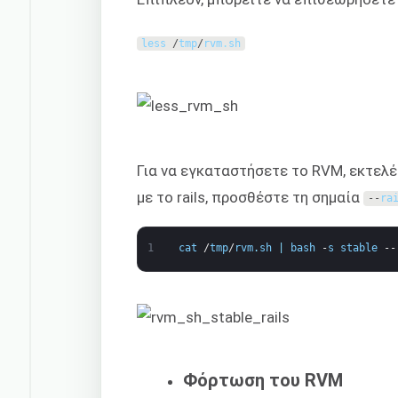
less
/
tmp
/
rvm
.
sh
Για να εγκαταστήσετε το RVM, εκτελ
με το rails, προσθέστε τη σημαία
--
ra
1
cat
/
tmp
/
rvm
.
sh
|
bash
-
s
stable
--
Φόρτωση του RVM