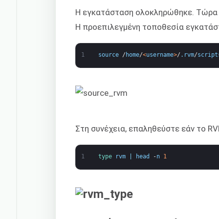
Η εγκατάσταση ολοκληρώθηκε. Τώρα 
Η προεπιλεγμένη τοποθεσία εγκατάσ
1
source
/
home
/
<
username
>
/
.
rvm
/
script
Στη συνέχεια, επαληθεύστε εάν το R
1
type 
rvm
|
head
-
n
1