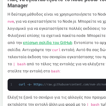
Manager
Η δεύτερη μέθοδος είναι να χρησιμοποιήσετε το Node
, για να εγκαταστήσετε το Node.js. Μπορείτε να 
nvm
λογισμικό για να εγκαταστήσετε πολλές εκδόσεις το
Φιλοξενεί επίσης τα σχετικά πακέτα node. Μπορείτε
από την
επίσημη σελίδα του GitHub
. Εντοπίστε το αρ
σελίδα. Αντιγράψτε την
εντολή. Αυτό θα σας δώ
curl
τελευταία έκδοση του σεναρίου εγκατάστασης του 
το
από το τέλος της εντολής για να ελέγξετε 
| bash
στείλτε την εντολή στο
:
bash
1
curl
-
o
-
https
:
//raw.githubusercontent.com/nvm-sh/nv
Ελέγξτε ξανά το σενάριο για τις αλλαγές που πραγμα
εκτελέστε την εντολή άλλη μια φορά με το
τμή
| bash