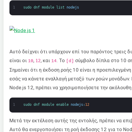
1
sudo 
dnf 
module 
list 
nodejs
Αυτό δείχνει ότι υπάρχουν επί του παρόντος τρεις δ
είναι οι
,
, και
. Το
σύμβολο δίπλα στο 10 ση
12
10
14
[d]
Σημαίνει ότι η έκδοση ροής 10 είναι η προεπιλεγμένη 
εσάς να κάνετε εναλλαγή μεταξύ των ροών μονάδων. 
Node.js 12, πρέπει να χρησιμοποιήσετε την ακόλουθη
1
sudo 
dnf 
module 
enable 
nodejs
:
12
Μετά την εκτέλεση αυτής της εντολής, πρέπει να επ
Αυτό θα ενεργοποιήσει τη ροή έκδοσης 12 για το Nod