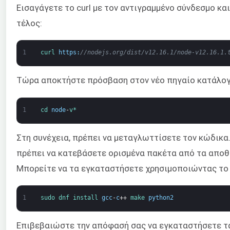
Εισαγάγετε το curl με τον αντιγραμμένο σύνδεσμο κ
τέλος:
1
curl 
https
:
//nodejs.org/dist/v12.16.1/node-v12.16.1.
Τώρα αποκτήστε πρόσβαση στον νέο πηγαίο κατάλογ
1
cd 
node
-
v*
Στη συνέχεια, πρέπει να μεταγλωττίσετε τον κώδικα. 
πρέπει να κατεβάσετε ορισμένα πακέτα από τα αποθ
Μπορείτε να τα εγκαταστήσετε χρησιμοποιώντας τ
1
sudo 
dnf 
install 
gcc
-
c
++
make 
python2
Επιβεβαιώστε την απόφασή σας να εγκαταστήσετε τ