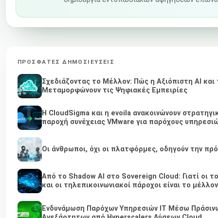
ΠΡΌΣΦΑΤΕΣ ΔΗΜΟΣΙΕΎΣΕΙΣ
Σχεδιάζοντας το Μέλλον: Πώς η Αξιόπιστη AI και 
Μεταμορφώνουν τις Ψηφιακές Εμπειρίες
Η CloudSigma και η evoila ανακοινώνουν στρατηγι
παροχή συνέχειας VMware για παρόχους υπηρεσιώ
Οι άνθρωποι, όχι οι πλατφόρμες, οδηγούν την πρ
Από το Shadow AI στο Sovereign Cloud: Γιατί οι 
και οι τηλεπικοινωνιακοί πάροχοι είναι το μέλλον
Ενδυνάμωση Παρόχων Υπηρεσιών IT Μέσω Πράσινω
Ανεξάρτητων από Hyperscalers Λύσεων Cloud