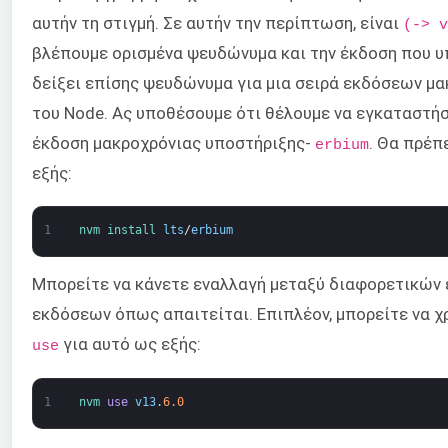
αυτήν τη στιγμή. Σε αυτήν την περίπτωση, είναι
(-> v
βλέπουμε ορισμένα ψευδώνυμα και την έκδοση που υ
δείξει επίσης ψευδώνυμα για μια σειρά εκδόσεων μ
του Node. Ας υποθέσουμε ότι θέλουμε να εγκαταστή
έκδοση μακροχρόνιας υποστήριξης-
. Θα πρέπ
erbium
εξής:
1
nvm 
install 
lts
/
erbium
Μπορείτε να κάνετε εναλλαγή μεταξύ διαφορετικών
εκδόσεων όπως απαιτείται. Επιπλέον, μπορείτε να 
για αυτό ως εξής:
use
1
nvm 
use
v13
.
6.0