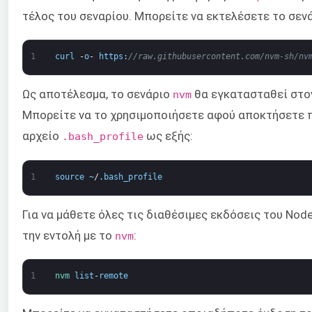
τέλος του σεναρίου. Μπορείτε να εκτελέσετε το σενά
1
curl
-
o
-
https
:
//raw.githubusercontent.com/nvm-sh/nv
Ως αποτέλεσμα, το σενάριο
θα εγκατασταθεί στο
nvm
Μπορείτε να το χρησιμοποιήσετε αφού αποκτήσετε 
αρχείο
ως εξής:
.bash_profile
1
source
~
/
.
bash_profile
Για να μάθετε όλες τις διαθέσιμες εκδόσεις του Nod
την εντολή με το
:
nvm
1
nvm 
list
-
remote