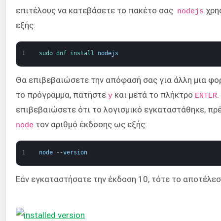
επιτέλους να κατεβάσετε το πακέτο σας
χρη
nodejs
εξής:
1
sudo 
dnf 
install 
nodejs
Θα επιβεβαιώσετε την απόφασή σας για άλλη μια φορ
το πρόγραμμα, πατήστε
και μετά το πλήκτρο
.
y
ENTER
επιβεβαιώσετε ότι το λογισμικό εγκαταστάθηκε, πρέ
τον αριθμό έκδοσης ως εξής:
node
1
node
--
version
Εάν εγκαταστήσατε την έκδοση 10, τότε το αποτέλεσ