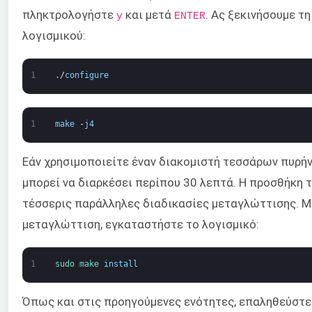
πληκτρολογήστε
και μετά
. Ας ξεκινήσουμε τ
y
ENTER
λογισμικού:
1
.
/
configure
1
make
-
j4
Εάν χρησιμοποιείτε έναν διακομιστή τεσσάρων πυρή
μπορεί να διαρκέσει περίπου 30 λεπτά. Η προσθήκη 
τέσσερις παράλληλες διαδικασίες μεταγλώττισης. Μ
μεταγλώττιση, εγκαταστήστε το λογισμικό:
1
sudo 
make 
install
Όπως και στις προηγούμενες ενότητες, επαληθεύστε