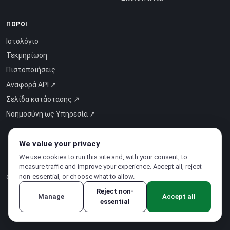
ΠΌΡΟΙ
Ιστολόγιο
Τεκμηρίωση
Πιστοποιήσεις
Αναφορά API ↗
Σελίδα κατάστασης ↗
Νοημοσύνη ως Υπηρεσία ↗
We value your privacy
We use cookies to run this site and, with your consent, to
measure traffic and improve your experience. Accept all, reject
non-essential, or choose what to allow.
© 2026 CloudSigma Holding AG.
Όλα τα δικαιώματα διατηρούνται
.
Reject non-
Manage
Accept all
essential
Πολιτική Απορρήτου
·
Όροι χρήσης