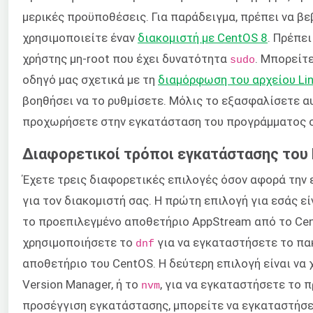
μερικές προϋποθέσεις. Για παράδειγμα, πρέπει να βε
χρησιμοποιείτε έναν
διακομιστή με CentOS 8
. Πρέπε
χρήστης μη-root που έχει δυνατότητα
. Μπορείτ
sudo
οδηγό μας σχετικά με τη
διαμόρφωση του αρχείου Lin
βοηθήσει να το ρυθμίσετε. Μόλις το εξασφαλίσετε αυ
προχωρήσετε στην εγκατάσταση του προγράμματος σ
Διαφορετικοί τρόποι εγκατάστασης του
Έχετε τρεις διαφορετικές επιλογές όσον αφορά την 
για τον διακομιστή σας. Η πρώτη επιλογή για εσάς ε
το προεπιλεγμένο αποθετήριο AppStream από το Cen
χρησιμοποιήσετε το
για να εγκαταστήσετε το π
dnf
αποθετήριο του CentOS. Η δεύτερη επιλογή είναι να
Version Manager, ή το
, για να εγκαταστήσετε το 
nvm
προσέγγιση εγκατάστασης, μπορείτε να εγκαταστήσετ