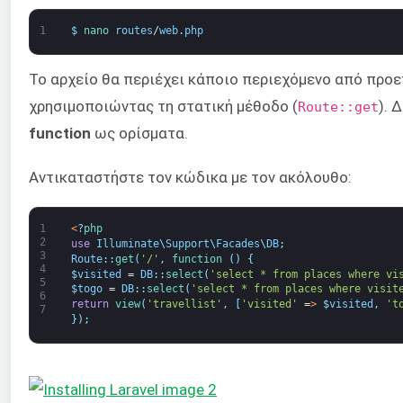
1
$
nano 
routes
/
web
.
php
Το αρχείο θα περιέχει κάποιο περιεχόμενο από προε
χρησιμοποιώντας τη στατική μέθοδο (
). 
Route::get
function
ως ορίσματα.
Αντικαταστήστε τον κώδικα με τον ακόλουθο:
1
<
?
php
2
use
Illuminate
\
Support
\
Facades
\
DB
;
3
Route
:
:
get
(
'/'
,
function
(
)
{
4
$
visited
=
DB
:
:
select
(
'select * from places where vi
5
$
togo
=
DB
:
:
select
(
'select * from places where visit
6
return
view
(
'travellist'
,
[
'visited'
=
>
$
visited
,
't
7
}
)
;