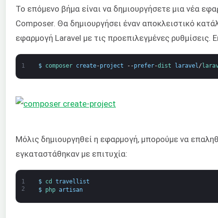
Το επόμενο βήμα είναι να δημιουργήσετε μια νέα εφ
Composer. Θα δημιουργήσει έναν αποκλειστικό κατ
εφαρμογή Laravel με τις προεπιλεγμένες ρυθμίσεις. 
1
$
composer 
create
-
project
--
prefer
-
dist 
laravel
/
lara
Μόλις δημιουργηθεί η εφαρμογή, μπορούμε να επαληθ
εγκαταστάθηκαν με επιτυχία:
1
$
cd 
travellist
2
$
php 
artisan