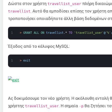
Δώστε στον χρήστη
πλήρη δικαιώμ
travellist_user
. Αυτό θα εμποδίσει επίσης τον χρήστη απ
travellist
τροποποιήσει οποιαδήποτε άλλη βάση δεδομένων στ
1
>
GRANT 
ALL 
ON 
travellist
.
*
TO
'travellist_user'
@
'%'
Έξοδος από το κέλυφος MySQL:
1
>
exit
Ας δοκιμάσουμε τον νέο χρήστη. Η ακόλουθη εντολή
χρήστης
. Η σημαία
θα ζητήσει το
travellist_user
-p