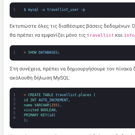
1
$
mysql
-
u
travellist_user
-
p
Εκτυπώστε όλες τις διαθέσιμες βάσεις δεδομένων.
θα πρέπει να εμφανίζει μόνο τις
και
travellist
info
1
>
SHOW 
DATABASES
;
Στη συνέχεια, πρέπει να δημιουργήσουμε τον πίνακ
ακόλουθη δήλωση MySQL:
1
>
CREATE 
TABLE 
travellist
.
places
(
2
id 
INT
AUTO_INCREMENT
,
3
name 
VARCHAR
(
255
)
,
4
visited 
BOOLEAN
,
5
PRIMARY 
KEY
(
id
)
6
)
;