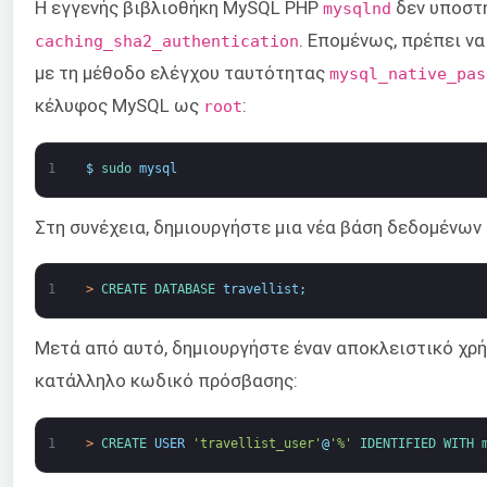
Η εγγενής βιβλιοθήκη MySQL PHP
δεν υποστη
mysqlnd
. Επομένως, πρέπει ν
caching_sha2_authentication
με τη μέθοδο ελέγχου ταυτότητας
mysql_native_pas
κέλυφος MySQL ως
:
root
1
$
sudo 
mysql
Στη συνέχεια, δημιουργήστε μια νέα βάση δεδομένων
1
>
CREATE 
DATABASE 
travellist
;
Μετά από αυτό, δημιουργήστε έναν αποκλειστικό χρ
κατάλληλο κωδικό πρόσβασης:
1
>
CREATE 
USER
'travellist_user'
@
'%'
IDENTIFIED 
WITH 