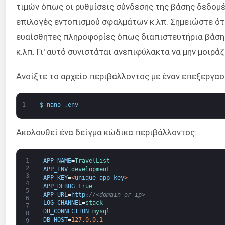
τιμών όπως οι ρυθμίσεις σύνδεσης της βάσης δεδομέ
επιλογές εντοπισμού σφαλμάτων κ.λπ. Σημειώστε ότι
ευαίσθητες πληροφορίες όπως διαπιστευτήρια βάση
κ.λπ. Γι' αυτό συνιστάται ανεπιφύλακτα να μην μοιρά
Ανοίξτε το αρχείο περιβάλλοντος με έναν επεξεργασ
1
$
nano
.
env
Ακολουθεί ένα δείγμα κώδικα περιβάλλοντος:
1
APP_NAME
=
TravelList
2
APP_ENV
=
development
3
APP_KEY
=
<
unique_app_key
>
4
APP_DEBUG
=
true
5
APP_URL
=
http
:
//<domain_or_ip>
6
LOG_CHANNEL
=
stack
7
DB_CONNECTION
=
mysql
8
DB_HOST
=
127.0.0.1
9