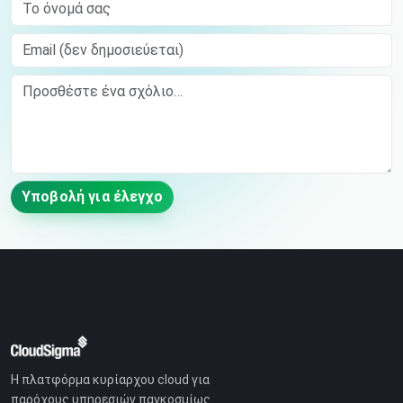
Το όνομά σας
Email (δεν δημοσιεύεται)
Comment
Υποβολή για έλεγχο
Η πλατφόρμα κυρίαρχου cloud για
παρόχους υπηρεσιών παγκοσμίως.