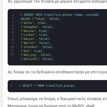
Ας γεμίσουμε τον πίνακα με μερικά δείγματα δεδομέ
1
>
INSERT 
INTO 
travellist
.
places
(
name
,
visited
)
2
VALUES
(
"Tokyo"
,
false
)
,
3
(
"Delhi"
,
true
)
,
4
(
"Shanghai"
,
false
)
,
5
(
"Moscow"
,
true
)
,
6
(
"Lisbon"
,
true
)
,
7
(
"Denver"
,
false
)
,
8
(
"Berlin"
,
false
)
,
9
(
"Istanbul"
,
false
)
,
10
11
(
"Rio"
,
true
)
,
12
(
"Beijing"
,
false
)
,
(
"Helsinki"
,
false
)
;
Ας δούμε αν τα δεδομένα αποθηκεύτηκαν με επιτυχί
1
>
SELECT *
FROM 
travellist
.
places
;
Όπως μπορούμε να δούμε, ο δοκιμαστικός πίνακας εί
Μπορούμε τώρα να βγούμε από το MySQL shell: