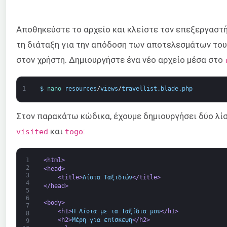
Αποθηκεύστε το αρχείο και κλείστε τον επεξεργαστή
τη διάταξη για την απόδοση των αποτελεσμάτων το
στον χρήστη. Δημιουργήστε ένα νέο αρχείο μέσα στο
1
$
nano 
resources
/
views
/
travellist
.
blade
.
php
Στον παρακάτω κώδικα, έχουμε δημιουργήσει δύο λίστ
και
:
visited
togo
1
<html>
2
<head>
3
<title>
Λίστα Ταξιδιών
</title>
4
</head>
5
6
<body>
7
<h1>
Η Λίστα με τα Ταξίδια μου
</h1>
8
<h2>
Μέρη για επίσκεψη
</h2>
9