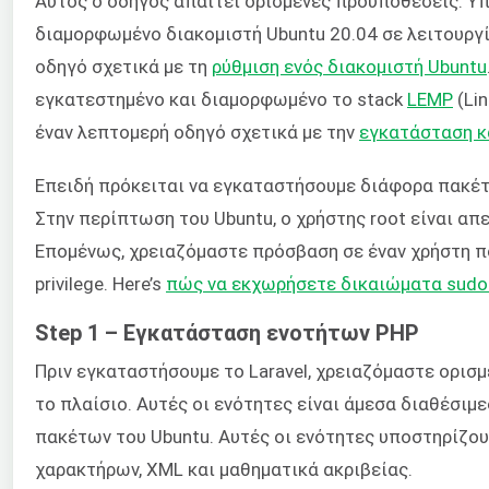
Αυτός ο οδηγός απαιτεί ορισμένες προϋποθέσεις. Υ
διαμορφωμένο διακομιστή Ubuntu 20.04 σε λειτουργία
οδηγό σχετικά με τη
ρύθμιση ενός διακομιστή Ubuntu
εγκατεστημένο και διαμορφωμένο το stack
LEMP
(Lin
έναν λεπτομερή οδηγό σχετικά με την
εγκατάσταση κ
Επειδή πρόκειται να εγκαταστήσουμε διάφορα πακέτα
Στην περίπτωση του Ubuntu, ο χρήστης root είναι α
Επομένως, χρειαζόμαστε πρόσβαση σε έναν χρήστη πο
privilege. Here’s
πώς να εκχωρήσετε δικαιώματα sudo
Step 1 – Εγκατάσταση ενοτήτων PHP
Πριν εγκαταστήσουμε το Laravel, χρειαζόμαστε ορισμ
το πλαίσιο. Αυτές οι ενότητες είναι άμεσα διαθέσι
πακέτων του Ubuntu. Αυτές οι ενότητες υποστηρίζο
χαρακτήρων, XML και μαθηματικά ακριβείας.