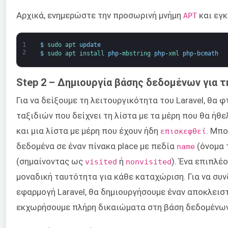
Αρχικά, ενημερώστε την προσωρινή μνήμη
και εγκ
APT
1
$
sudo 
apt 
update
2
$
sudo 
apt 
install 
php
-
mbstring 
php
-
xml 
php
-
bcmath
Step 2 – Δημιουργία βάσης δεδομένων για 
Για να δείξουμε τη λειτουργικότητα του Laravel, θα 
ταξιδιών που δείχνει τη λίστα με τα μέρη που θα ήθ
και μια λίστα με μέρη που έχουν ήδη
. Μπ
επισκεφθεί
δεδομένα σε έναν πίνακα place με πεδία
(όνομα 
name
(σημαίνοντας ως
ή
). Ένα επιπλέ
visited
nonvisited
μοναδική ταυτότητα για κάθε καταχώριση. Για να συ
εφαρμογή Laravel, θα δημιουργήσουμε έναν αποκλεισ
εκχωρήσουμε πλήρη δικαιώματα στη βάση δεδομένω