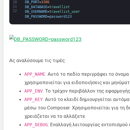
DB_PORT
=
3306
10
11
DB_DATABASE
=
travellist
12
DB_USERNAME
=
travellist_user
DB_PASSWORD
=
password123
Ας αναλύσουμε τις τιμές:
: Αυτό το πεδίο περιγράφει το όνομα
APP_NAME
χρησιμοποιείται για ειδοποιήσεις και μηνύματ
: Το τρέχον περιβάλλον της εφαρμογής
APP_ENV
: Αυτό το κλειδί δημιουργείται αυτόμ
APP_KEY
μέσω του Composer. Χρησιμοποιείται για τη δη
χρειάζεται να το αλλάξετε.
: Εναλλαγή λειτουργίας εντοπισμού
APP_DEBUG