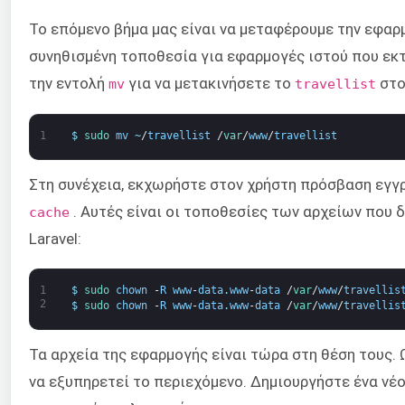
Το επόμενο βήμα μας είναι να μεταφέρουμε την εφα
συνηθισμένη τοποθεσία για εφαρμογές ιστού που εκτ
την εντολή
για να μετακινήσετε το
στ
mv
travellist
1
$
sudo 
mv
~
/
travellist
/
var
/
www
/
travellist
Στη συνέχεια, εκχωρήστε στον χρήστη πρόσβαση εγ
. Αυτές είναι οι τοποθεσίες των αρχείων που 
cache
Laravel:
1
$
sudo 
chown
-
R
www
-
data
.
www
-
data
/
var
/
www
/
travellis
2
$
sudo 
chown
-
R
www
-
data
.
www
-
data
/
var
/
www
/
travellis
Τα αρχεία της εφαρμογής είναι τώρα στη θέση τους. 
να εξυπηρετεί το περιεχόμενο. Δημιουργήστε ένα νέ