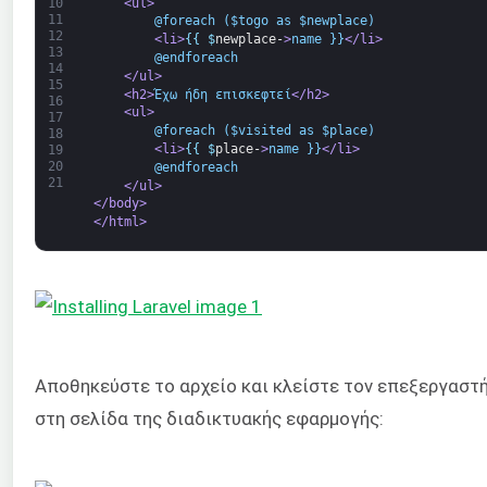
<ul>
10
11
        @foreach ($togo as $newplace)
12
<li>
{
{
$
newplace-
>
name }}
</li>
13
        @endforeach
14
</ul>
15
<h2>
Έχω ήδη επισκεφτεί
</h2>
16
<ul>
17
        @foreach ($visited as $place)
18
<li>
{
{
$
place-
>
name }}
</li>
19
20
        @endforeach
21
</ul>
</body>
</html>
Αποθηκεύστε το αρχείο και κλείστε τον επεξεργαστ
στη σελίδα της διαδικτυακής εφαρμογής: