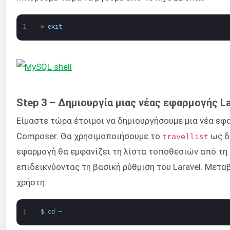
1
>
exit
Step 3 – Δημιουργία μιας νέας εφαρμογής La
Είμαστε τώρα έτοιμοι να δημιουργήσουμε μια νέα εφ
Composer. Θα χρησιμοποιήσουμε το
ως δ
travellist
εφαρμογή θα εμφανίζει τη λίστα τοποθεσιών από τη
επιδεικνύοντας τη βασική ρύθμιση του Laravel. Μετα
χρήστη:
1
$
cd
~