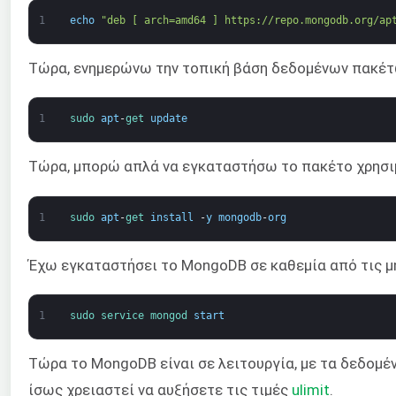
1
echo
"deb [ arch=amd64 ] https://repo.mongodb.org/ap
Τώρα, ενημερώνω την τοπική βάση δεδομένων πακέτω
1
sudo 
apt
-
get 
update
Τώρα, μπορώ απλά να εγκαταστήσω το πακέτο χρησι
1
sudo 
apt
-
get 
install
-
y
mongodb
-
org
Έχω εγκαταστήσει το MongoDB σε καθεμία από τις μ
1
sudo 
service 
mongod 
start
Τώρα το MongoDB είναι σε λειτουργία, με τα δεδομέν
ίσως χρειαστεί να αυξήσετε τις τιμές
ulimit
.