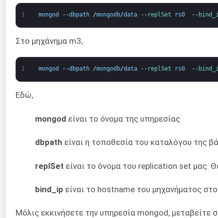
1
mongod
--
dbpath
/
mongodb
/
data
--
replSet 
rs0
--
bind_
Στο μηχάνημα m3,
1
mongod
--
dbpath
/
mongodb
/
data
--
replSet 
rs0
--
bind_
Εδώ,
mongod
είναι το όνομα της υπηρεσίας
dbpath
είναι η τοποθεσία του καταλόγου της β
replSet
είναι το όνομα του replication set μας. 
bind_ip
είναι το hostname του μηχανήματος στο 
Μόλις εκκινήσετε την υπηρεσία mongod, μεταβείτε σ