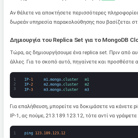
Αν θέλετε να αποκτήσετε περισσότερες πληροφορίες
δωρεάν υπηρεσία παρακολούθησης που βασίζεται στο
Δημιουργία του Replica Set για το MongoDB Cl
Τώρα, ας δημιουργήσουμε ένα replica set. Πριν από α
άλλες. Για το σκοπό αυτό, πηγαίνετε και προσθέστε 
1
IP
-
1
m1
.
mongo
.
cluster   
m1
2
IP
-
2
m2
.
mongo
.
cluster   
m2
3
IP
-
3
m3
.
mongo
.
cluster   
m3
Για επαλήθευση, μπορείτε να δοκιμάσετε να κάνετε pi
IP-1, ας πούμε, 213.189.123.12, τότε αντί να γράψετε
1
ping
123.189.123.12