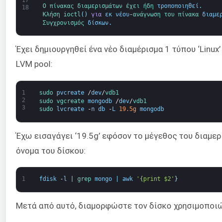
17
Ο 
πίνακας 
διαμερισμάτων 
έχει 
ήδη 
τροποποιηθεί
.
18
Κλήση 
ioctl
(
)
για
εκ νέου
-
ανάγνωση 
του πίνακα 
διαμε
Συγχρονισμός 
δίσκων
.
Έχει δημιουργηθεί ένα νέο διαμέρισμα 1 τύπου ‘Linux
LVM pool:
1
sudo 
pvcreate
/
dev
/
vdb1
2
sudo 
vgcreate 
mongodb
/
dev
/
vdb1
3
sudo 
lvcreate
-
n
db
-
L
19.5g
mongodb
Έχω εισαγάγει ‘19.5g’ εφόσον το μέγεθος του διαμερί
όνομα του δίσκου:
1
fdisk
-
l
|
grep 
mongo
|
awk
'{print $2'
}
Μετά από αυτό, διαμορφώστε τον δίσκο χρησιμοποιώ