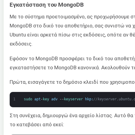
Εγκατάσταση του MongoDB
Με το σύστημα προετοιμασμένο, ας προχωρήσουμε στ
MongoDB στο δικό του αποθετήριο, σας συνιστώ να χ
Ubuntu είναι αρκετά πίσω στις εκδόσεις, οπότε αν 
εκδόσεις.
Εφόσον το MongoDB προσφέρει το δικό του αποθετήρι
εγκαταστήσετε το MongoDB κανονικά. Ακολουθούν τα
Πρώτα, εισαγάγετε το δημόσιο κλειδί που χρησιμοπο
1
sudo 
apt
-
key 
adv
--
keyserver 
hkp
:
//keyserver.ubuntu.
Στη συνέχεια, δημιουργώ ένα αρχείο λίστας. Αυτό θα
το κατεβάσει από εκεί: