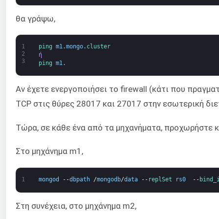
θα γράψω,
1
ping 
m1
.
mongo
.
cluster
2
ή
3
ping 
m1
.
Αν έχετε ενεργοποιήσει το firewall (κάτι που πραγμα
TCP στις θύρες 28017 και 27017 στην εσωτερική δι
Τώρα, σε κάθε ένα από τα μηχανήματα, προχωρήστε 
Στο μηχάνημα m1,
1
mongod
--
dbpath
/
mongodb
/
data
--
replSet 
rs0
--
bind_
Στη συνέχεια, στο μηχάνημα m2,