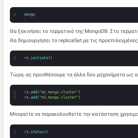
1
mongo
Θα ξεκινήσει το τερματικό της MongoDB. Στο τερματ
Θα δημιουργήσει το replicaSet με τις προεπιλεγμένες
1
rs
.
initiate
(
)
Τώρα, ας προσθέσουμε τα άλλα δύο μηχανήματα ως α
1
rs
.
add
(
"m2.mongo.cluster"
)
2
rs
.
add
(
"m3.mongo.cluster"
)
Μπορείτε να παρακολουθείτε την κατάσταση χρησιμο
1
rs
.
status
(
)