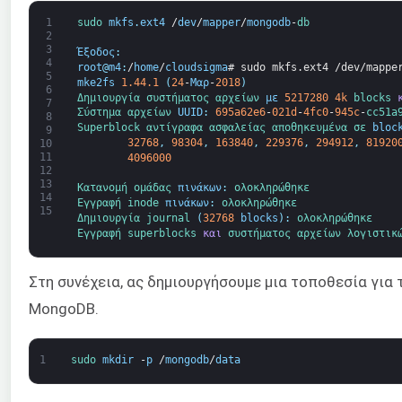
1
sudo 
mkfs
.
ext4
/
dev
/
mapper
/
mongodb
-
db
2
3
Έξοδος
:
4
root
@
m4
:
/
home
/
cloudsigma
# sudo mkfs.ext4 /dev/mappe
5
mke2fs
1.44.1
(
24
-
Μαρ
-
2018
)
6
Δημιουργία 
συστήματος αρχείων 
με
5217280
4k
blocks 
7
Σύστημα αρχείων 
UUID
:
695a62e6
-
021d
-
4fc0
-
945c
-
cc51a
8
Superblock 
αντίγραφα ασφαλείας 
αποθηκευμένα 
σε 
bloc
9
32768
,
98304
,
163840
,
229376
,
294912
,
81920
10
11
4096000
12
13
Κατανομή 
ομάδας 
πινάκων
:
ολοκληρώθηκε
14
Εγγραφή 
inode 
πινάκων
:
ολοκληρώθηκε
15
Δημιουργία 
journal
(
32768
blocks
)
:
ολοκληρώθηκε
Εγγραφή 
superblocks 
και
συστήματος αρχείων 
λογιστικ
Στη συνέχεια, ας δημιουργήσουμε μια τοποθεσία για
MongoDB.
1
sudo 
mkdir
-
p
/
mongodb
/
data