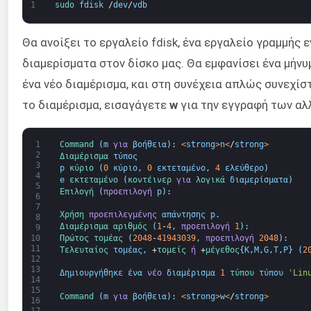
1
sudo 
fdisk
/
dev
/
vdb
Θα ανοίξει το εργαλείο fdisk, ένα εργαλείο γραμμής
διαμερίσματα στον δίσκο μας. Θα εμφανίσει ένα μήν
ένα νέο διαμέρισμα, και στη συνέχεια απλώς συνεχίσ
το διαμέρισμα, εισαγάγετε
w
για την εγγραφή των αλ
1
Command
(
m
για
βοήθεια
)
:
<
strong
>
n
<
/
strong
>
2
Διαμέρισμα 
τύπος
3
p
κύριο
(
0
κύριο
,
0
εκτεταμένο
,
4
ελεύθερο
)
4
e
εκτεταμένο
(
κοντέινερ 
για
λογικά 
διαμερίσματα
)
5
Επιλογή
(
προεπιλογή
p
)
:
6
7
Χρήση 
προεπιλεγμένης
απάντησης
p
.
8
Διαμέρισμα 
αριθμός
(
1
-
4
,
προεπιλογή
1
)
:
9
Πρώτος 
τομέας
(
2048
-
41943039
,
προεπιλογή
2048
)
:
10
11
Τελευταίος 
τομέας
,
+
τομείς
ή
+
μέγεθος
{
K
,
M
,
G
,
T
,
P
}
(
2
12
13
Δημιουργήθηκε
ένα
νέο
διαμέρισμα
1
τύπου 
τύπου
'Lin
14
15
Command
(
m
για
βοήθεια
)
:
<
strong
>
w
<
/
strong
>
16