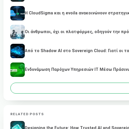
Η CloudSigma και η evoila ανακοινώνουν στρατηγ
Οι άνθρωποι, όχι οι πλατφόρμες, οδηγούν την πρ
Από το Shadow AI στο Sovereign Cloud: Γιατί οι τ
Ενδυνάμωση Παρόχων Υπηρεσιών IT Μέσω Πράσινων
RELATED POSTS
Designing the Future: How Trusted AI and Sovereig