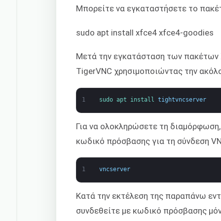
Μπορείτε να εγκαταστήσετε το πακέ
sudo apt install xfce4 xfce4-goodies
Μετά την εγκατάσταση των πακέτων X
TigerVNC χρησιμοποιώντας την ακόλο
1
sudo 
apt 
install 
tightvncserver
Για να ολοκληρώσετε τη διαμόρφωση,
κωδικό πρόσβασης για τη σύνδεση V
1
vncserver
Κατά την εκτέλεση της παραπάνω εντο
συνδεθείτε με κωδικό πρόσβασης μόν