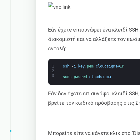
Εάν έχετε επισυνάψει ένα κλειδί SSH
διακομιστή και να αλλάξετε τον κωδ
εντολή:
1
ssh
-
i
key
.
pem 
cloudsigma
@
IP
2
3
sudo 
passwd 
cloudsigma
Εάν δεν έχετε επισυνάψει κλειδί SSH
βρείτε τον κωδικό πρόσβασης στις Σ
Μπορείτε είτε να κάνετε κλικ στο ‘Di