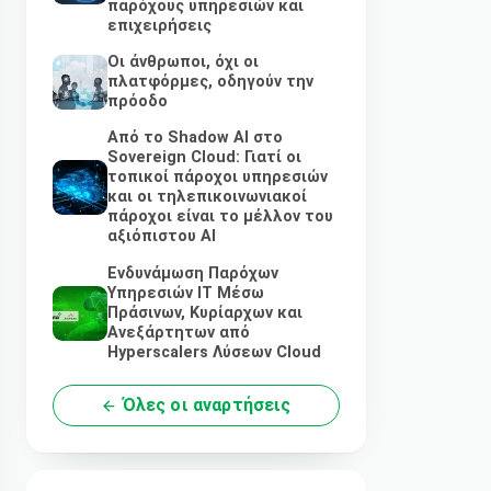
παρόχους υπηρεσιών και
επιχειρήσεις
Οι άνθρωποι, όχι οι
πλατφόρμες, οδηγούν την
πρόοδο
Από το Shadow AI στο
Sovereign Cloud: Γιατί οι
τοπικοί πάροχοι υπηρεσιών
και οι τηλεπικοινωνιακοί
πάροχοι είναι το μέλλον του
αξιόπιστου AI
Ενδυνάμωση Παρόχων
Υπηρεσιών IT Μέσω
Πράσινων, Κυρίαρχων και
Ανεξάρτητων από
Hyperscalers Λύσεων Cloud
Όλες οι αναρτήσεις