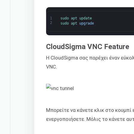
1
sudo 
apt 
update
2
sudo 
apt 
upgrade
CloudSigma VNC Feature
Η CloudSigma σας παρέχει έναν εύκ
VNC.
Μπορείτε να κάνετε κλικ στο κουμπί ε
ενεργοποιήσετε. Μόλις το κάνετε αυτ