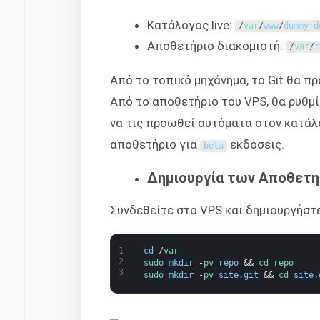
Κατάλογος live:
/
var
/
www
/
dummy
-
d
Αποθετήριο διακομιστή:
/
var
/
r
Από το τοπικό μηχάνημα, το Git θα π
Από το αποθετήριο του VPS, θα ρυθμί
να τις προωθεί αυτόματα στον κατάλογ
αποθετήριο για
εκδόσεις.
beta
Δημιουργία των Αποθετ
Συνδεθείτε στο VPS και δημιουργήστ
1
cd
/
var
2
sudo 
mkdir
-
pv 
repo
&&
cd 
repo
3
sudo 
mkdir
-
pv 
site
.
git
&&
cd 
site
.