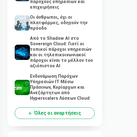
παρόχους υπηρεσιών και
επιχειρήσεις
Οι άνθρωποι, όχι οι
πλατφόρμες, οδηγούν την
πρόοδο
Από το Shadow AI στο
Sovereign Cloud: Γιατί οι
τοπικοί πάροχοι υπηρεσιών
και οι τηλεπικοινωνιακοί
πάροχοι είναι το μέλλον του
αξιόπιστου AI
Ενδυνάμωση Παρόχων
Υπηρεσιών IT Μέσω
Πράσινων, Κυρίαρχων και
Ανεξάρτητων από
Hyperscalers Λύσεων Cloud
Όλες οι αναρτήσεις