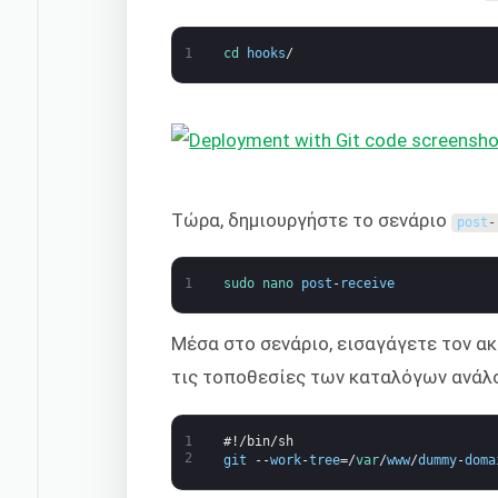
1
cd 
hooks
/
Τώρα, δημιουργήστε το σενάριο
post
-
1
sudo 
nano 
post
-
receive
Μέσα στο σενάριο, εισαγάγετε τον α
τις τοποθεσίες των καταλόγων ανάλ
1
#!/bin/sh
2
git
--
work
-
tree
=/
var
/
www
/
dummy
-
doma