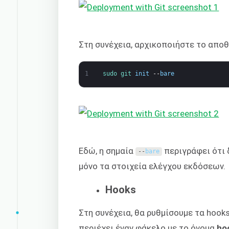
Στη συνέχεια, αρχικοποιήστε το αποθ
1
sudo 
git 
init
--
bare
Εδώ, η σημαία
περιγράφει ότι 
--
bare
μόνο τα στοιχεία ελέγχου εκδόσεων.
Hooks
Στη συνέχεια, θα ρυθμίσουμε τα hook
περιέχει έναν φάκελο με το όνομα
ho