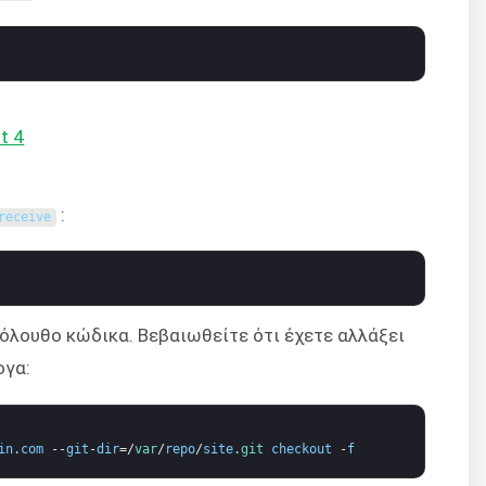
:
receive
κόλουθο κώδικα. Βεβαιωθείτε ότι έχετε αλλάξει
ογα:
in
.
com
--
git
-
dir
=/
var
/
repo
/
site
.
git 
checkout
-
f