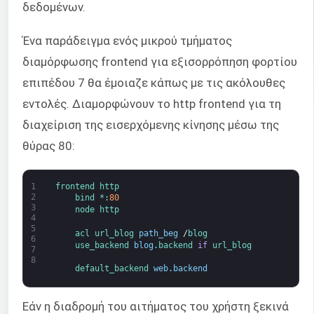
δεδομένων.
Ένα παράδειγμα ενός μικρού τμήματος
διαμόρφωσης frontend για εξισορρόπηση φορτίου
επιπέδου 7 θα έμοιαζε κάπως με τις ακόλουθες
εντολές. Διαμορφώνουν το http frontend για τη
διαχείριση της εισερχόμενης κίνησης μέσω της
θύρας 80:
1
frontend 
http
2
bind *
:
80
3
node 
http
4
5
acl 
url_blog 
path_beg
/
blog
6
use_backend 
blog
.
backend 
if
url_blog
7
8
default_backend 
web
.
backend
Εάν η διαδρομή του αιτήματος του χρήστη ξεκινά