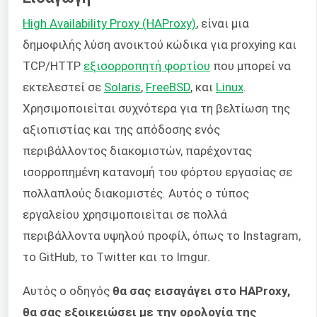
High Availability Proxy (HAProxy)
, είναι μια
δημοφιλής λύση ανοικτού κώδικα για proxying και
TCP/HTTP
εξισορροπητή φορτίου
που μπορεί να
εκτελεστεί σε
Solaris
,
FreeBSD
, και
Linux
.
Χρησιμοποιείται συχνότερα για τη βελτίωση της
αξιοπιστίας και της απόδοσης ενός
περιβάλλοντος διακομιστών, παρέχοντας
ισορροπημένη κατανομή του φόρτου εργασίας σε
πολλαπλούς διακομιστές. Αυτός ο τύπος
εργαλείου χρησιμοποιείται σε πολλά
περιβάλλοντα υψηλού προφίλ, όπως το Instagram,
το GitHub, το Twitter και το Imgur.
Αυτός ο οδηγός
θα σας εισαγάγει στο HAProxy,
θα σας εξοικειώσει με την ορολογία της