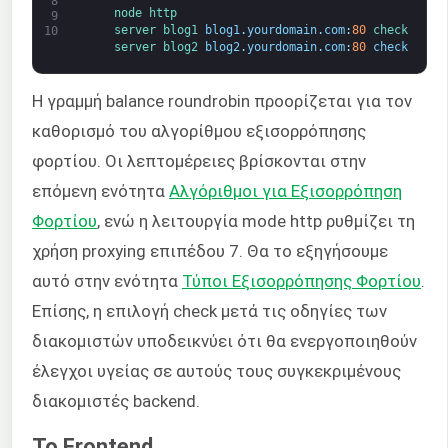
8
node 
http
9
server 
blog1 
blog1
.
yourdomain
.
com
:
80
check
10
server 
blog2 
blog2
.
yourdomain
.
com
:
80
check
Η γραμμή balance roundrobin προορίζεται για τον
καθορισμό του αλγορίθμου εξισορρόπησης
φορτίου. Οι λεπτομέρειες βρίσκονται στην
επόμενη ενότητα
Αλγόριθμοι για Εξισορρόπηση
Φορτίου
, ενώ η λειτουργία mode http ρυθμίζει τη
χρήση proxying επιπέδου 7. Θα το εξηγήσουμε
αυτό στην ενότητα
Τύποι Εξισορρόπησης Φορτίου
.
Επίσης, η επιλογή check μετά τις οδηγίες των
διακομιστών υποδεικνύει ότι θα ενεργοποιηθούν
έλεγχοι υγείας σε αυτούς τους συγκεκριμένους
διακομιστές backend.
Το Frontend