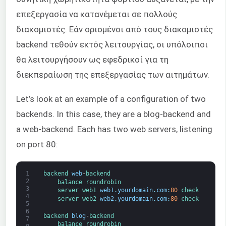
επεξεργασία να κατανέμεται σε πολλούς
διακομιστές. Εάν ορισμένοι από τους διακομιστές
backend τεθούν εκτός λειτουργίας, οι υπόλοιποι
θα λειτουργήσουν ως εφεδρικοί για τη
διεκπεραίωση της επεξεργασίας των αιτημάτων.
Let’s look at an example of a configuration of two
backends. In this case, they are a blog-backend and
a web-backend. Each has two web servers, listening
on port 80:
1
backend 
web
-
backend
2
balance 
roundrobin
3
server 
web1 
web1
.
yourdomain
.
com
:
80
check
4
server 
web2 
web2
.
yourdomain
.
com
:
80
check
5
6
backend 
blog
-
backend
7
balance 
roundrobin