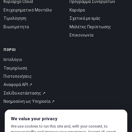
Κυρίαρχο Cloud
Πρόγραμμα Συνεργατών
Επιχειρηματικό Μοντέλο
Καριέρα
Τιμολόγηση
Σχετικά με εμάς
Βιωσιμότητα
Μελέτες Περίπτωσης
Επικοινωνία
ΠΌΡΟΙ
Ιστολόγιο
Τεκμηρίωση
Πιστοποιήσεις
Αναφορά API ↗
Σελίδα κατάστασης ↗
Νοημοσύνη ως Υπηρεσία ↗
We value your privacy
We use cookies to run this site and, with your consent, to
measure traffic and improve your experience. Accept all, reject