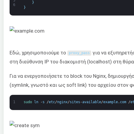
5
}
6
}
Εδώ, χρησιμοποιούμε το
για να εξυπηρετή
proxy_pass
στη διεύθυνση IP του διακομιστή (localhost) στη θύρ
Για να ενεργοποιήσετε το block του Nginx, δημιουργ
(symlink, γνωστό και ως soft link) του αρχείου στον φ
1
sudo 
ln
-
s
/
etc
/
nginx
/
sites
-
available
/
example
.
com
/
e