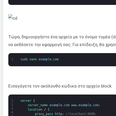
Τώρα, δημιουργήστε ένα αρχείο με το όνομα τομέα (
να εκθέσετε την εφαρμογή σας. Για επίδειξη, θα χρη
1
sudo 
nano 
example
.
com
Εισαγάγετε τον ακόλουθο κώδικα στο αρχείο block:
1
server
{
2
server_name 
example
.
com 
www
.
example
.
com
;
3
location
/
{
4
proxy_pass 
http
:
//localhost:9990;