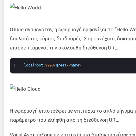
Όπως αναμενόταν, η εφαρμογή εμφανίζει το “Hello Wor
δουλειά της κύριας διαδρομής. Στη συνέχεια, δοκιμά
επισκεπτόμενοι την ακόλουθη διεύθυνση URL:
1
localhost
:
9990
/
greet
/
<
name
>
Η εφαρμογή επιστρέφει με επιτυχία το απλό μήνυμα 
παράμετρο που ελήφθη από τη διεύθυνση URL.
Voila! Αναπτύξαμε με επιτυχία μια διαδικτυακή εφαρ