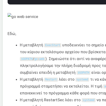
Εδώ,
Η μεταβλητή
υποδεικνύει το σημείο 
ExecStart
του κύριου εκτελέσιμου αρχείου που βρίσκετα
). Σημειώστε ότι αντί να αναφέρ
$
GOPATH
/
go
-
web
πληκτρολογήσαμε την πλήρη διαδρομή προς το
συμβαίνει επειδή η μεταβλητή
είναι ορ
$
GOPATH
Η μεταβλητή
λέει στο
τι να κά
Restart
systemd
πρόγραμμά σταματήσει να εκτελείται. Η τιμή
a
επανεκκινεί το πρόγραμμα κάθε φορά που σταμ
Η μεταβλητή RestartSec λέει στο
να πε
systemd