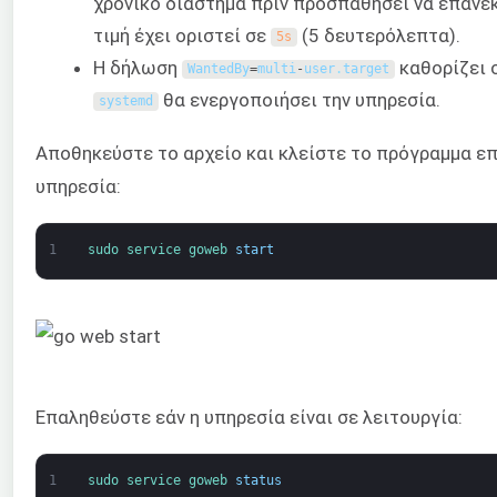
χρονικό διάστημα πριν προσπαθήσει να επανεκ
τιμή έχει οριστεί σε
(5 δευτερόλεπτα).
5s
Η δήλωση
καθορίζει 
WantedBy
=
multi
-
user
.
target
θα ενεργοποιήσει την υπηρεσία.
systemd
Αποθηκεύστε το αρχείο και κλείστε το πρόγραμμα επ
υπηρεσία:
1
sudo 
service 
goweb 
start
Επαληθεύστε εάν η υπηρεσία είναι σε λειτουργία:
1
sudo 
service 
goweb 
status