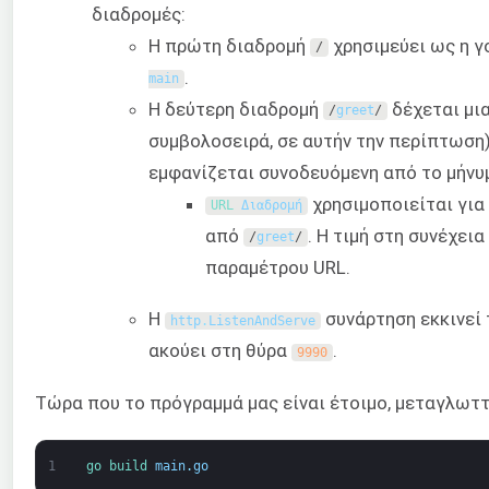
διαδρομές:
Η πρώτη διαδρομή
χρησιμεύει ως η γ
/
.
main
Η δεύτερη διαδρομή
δέχεται μια
/
greet
/
συμβολοσειρά, σε αυτήν την περίπτωση)
εμφανίζεται συνοδευόμενη από το μήνυ
χρησιμοποιείται για
URL 
Διαδρομή
από
. Η τιμή στη συνέχει
/
greet
/
παραμέτρου URL.
Η
συνάρτηση εκκινεί 
http
.
ListenAndServe
ακούει στη θύρα
.
9990
Τώρα που το πρόγραμμά μας είναι έτοιμο, μεταγλωττ
1
go 
build 
main
.
go