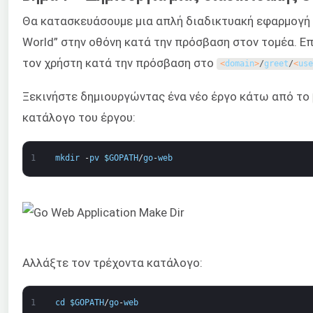
Θα κατασκευάσουμε μια απλή διαδικτυακή εφαρμογή 
World” στην οθόνη κατά την πρόσβαση στον τομέα. Επ
τον χρήστη κατά την πρόσβαση στο
<
domain
>
/
greet
/
<
use
Ξεκινήστε δημιουργώντας ένα νέο έργο κάτω από το
κατάλογο του έργου:
1
mkdir
-
pv
$
GOPATH
/
go
-
web
Αλλάξτε τον τρέχοντα κατάλογο:
1
cd
$
GOPATH
/
go
-
web