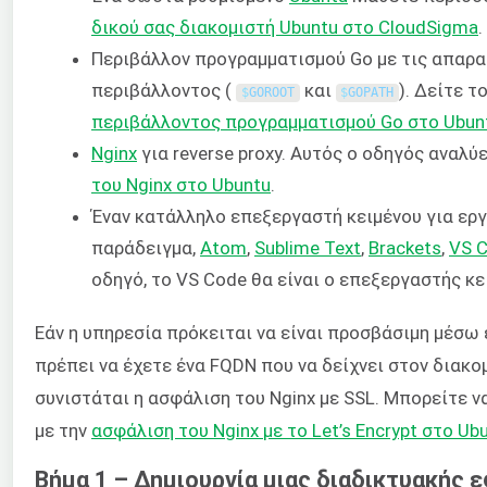
δικού σας διακομιστή Ubuntu στο CloudSigma
.
Περιβάλλον προγραμματισμού Go με τις απαρα
περιβάλλοντος (
και
). Δείτε τ
$
GOROOT
$
GOPATH
περιβάλλοντος προγραμματισμού Go στο Ubun
Nginx
για reverse proxy. Αυτός ο οδηγός αναλύ
του Nginx στο Ubuntu
.
Έναν κατάλληλο επεξεργαστή κειμένου για εργ
παράδειγμα,
Atom
,
Sublime Text
,
Brackets
,
VS 
οδηγό, το VS Code θα είναι ο επεξεργαστής κε
Εάν η υπηρεσία πρόκειται να είναι προσβάσιμη μέσω 
πρέπει να έχετε ένα FQDN που να δείχνει στον διακο
συνιστάται η ασφάλιση του Nginx με SSL. Μπορείτε 
με την
ασφάλιση του Nginx με το Let’s Encrypt στο Ub
Βήμα 1 – Δημιουργία μιας διαδικτυακής 