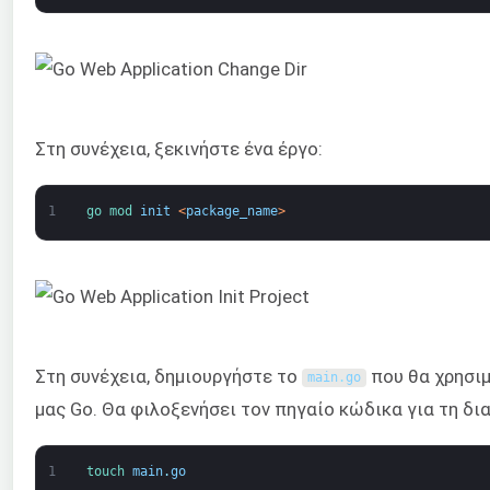
Στη συνέχεια, ξεκινήστε ένα έργο:
1
go 
mod 
init
<
package_name
>
Στη συνέχεια, δημιουργήστε το
που θα χρησιμ
main
.
go
μας Go. Θα φιλοξενήσει τον πηγαίο κώδικα για τη δι
1
touch 
main
.
go