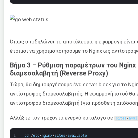
Όπως υποδηλώνει το αποτέλεσμα, η εφαρμογή είναι 
έτοιμοι να χρησιμοποιήσουμε το Nginx ως αντίστροφο
Βήμα 3 – Ρύθμιση παραμέτρων του Nginx
διαμεσολαβητή (Reverse Proxy)
Τώρα, θα δημιουργήσουμε ένα server block για το Ngi
αντίστροφος διαμεσολαβητής. Η εφαρμογή ιστού θα 
αντίστροφου διαμεσολαβητή (για πρόσθετη απόδοση 
Αλλάξτε τον τρέχοντα ενεργό κατάλογο σε
sites
-
avai
1
cd
/
etc
/
nginx
/
sites
-
available