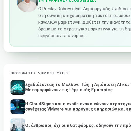
ΣΥΓΓΡΑΦΈΑΣ
· CLOUDSIGMA
Ο Preslav Dobrev είναι Δημιουργικός Σχεδιασ
στη συνεπή επιχειρηματική ταυτότητα μέσω
καναλιών μάρκετινγκ. Διαθέτει την ικανότητα
όραμα με το στρατηγικό μάρκετινγκ για τη δ
αφηγήσεων επωνυμίας.
ΠΡΌΣΦΑΤΕΣ ΔΗΜΟΣΙΕΎΣΕΙΣ
Σχεδιάζοντας το Μέλλον: Πώς η Αξιόπιστη AI και 
Μεταμορφώνουν τις Ψηφιακές Εμπειρίες
Η CloudSigma και η evoila ανακοινώνουν στρατηγι
συνέχειας VMware για παρόχους υπηρεσιών και επ
Οι άνθρωποι, όχι οι πλατφόρμες, οδηγούν την πρ