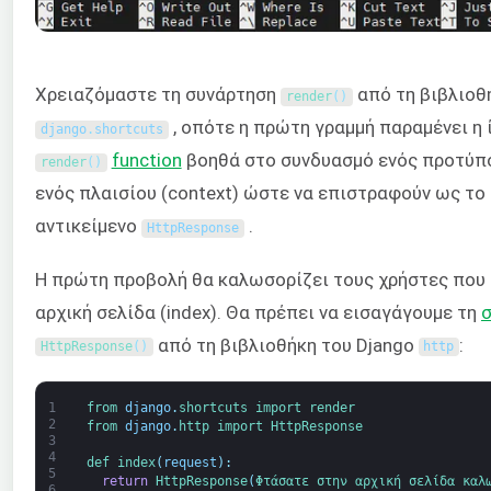
Χρειαζόμαστε τη συνάρτηση
από τη βιβλιοθ
render
(
)
, οπότε η πρώτη γραμμή παραμένει η 
django
.
shortcuts
function
βοηθά στο συνδυασμό ενός προτύπο
render
(
)
ενός πλαισίου (context) ώστε να επιστραφούν ως το
αντικείμενο
.
HttpResponse
Η πρώτη προβολή θα καλωσορίζει τους χρήστες που
αρχική σελίδα (index). Θα πρέπει να εισαγάγουμε τη
από τη βιβλιοθήκη του Django
:
HttpResponse
(
)
http
1
from 
django
.
shortcuts 
import 
render
2
from 
django
.
http 
import 
HttpResponse
3
4
def 
index
(
request
)
:
5
return
HttpResponse
(
Φτάσατε 
στην 
αρχική 
σελίδα 
καλ
6