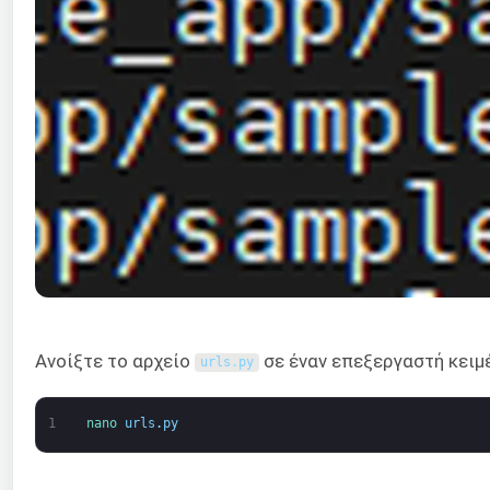
Ανοίξτε το αρχείο
σε έναν επεξεργαστή κειμ
urls
.
py
1
nano 
urls
.
py