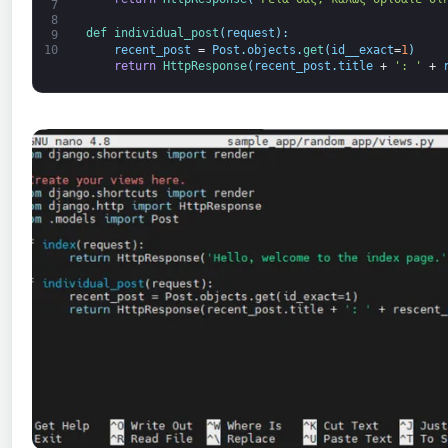
7
8
def 
individual_post
(
request
)
:
9
recent_post
=
Post
.
objects
.
get
(
id__exact
=
1
)
10
return
HttpResponse
(
recent_post
.
title
+
': '
+