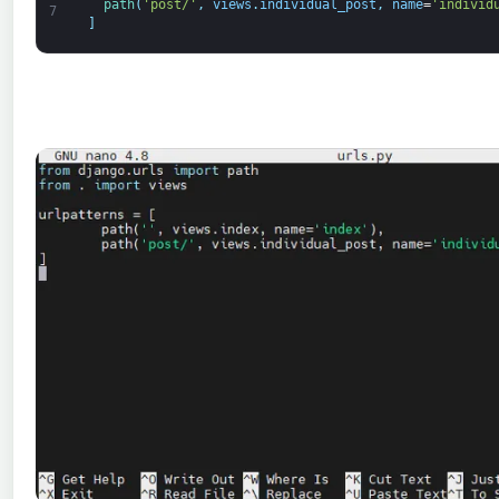
path
(
'post/'
,
views
.
individual_post
,
name
=
'individ
7
]