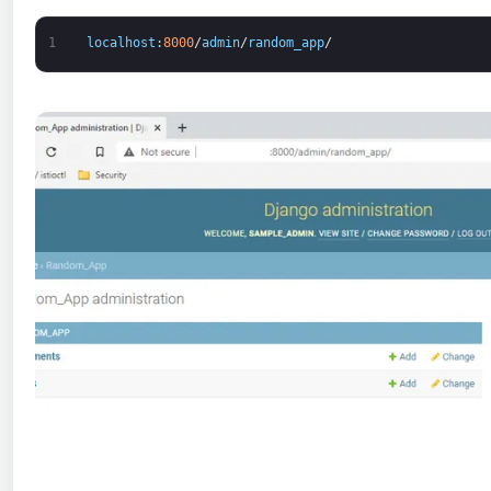
1
localhost
:
8000
/
admin
/
random_app
/