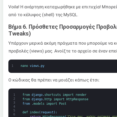
Voila! Η ανάρτηση καταχωρήθηκε με επιτυχία! Μπορε
από το κέλυφος (shell) της MySQL.
Βήμα 6. Πρόσθετες Προσαρμογές Προβολ
Tweaks)
Υπάρχουν μερικά ακόμη πράγματα που μπορούμε να κ
προβολές (views) μας. Ανοίξτε το αρχείο σε έναν επ
1
nano 
views
.
py
Ο κώδικας θα πρέπει να μοιάζει κάπως έτσι:
1
from 
django
.
shortcuts 
import 
render
2
from 
django
.
http 
import 
HttpResponse
3
from
.
models 
import 
Post
4
5
def 
index
(
request
)
:
6
return
HttpResponse
(
'Γεια σας, καλώς ορίσατε στ