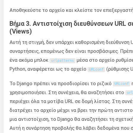
Αποθηκεύστε το αρχείο και κλείστε τον επεξεργαστή
Βήμα 3. Αντιστοίχιση διευθύνσεων URL 
(Views)
Αυτή τη στιγμή, δεν υπάρχει καθορισμένη διεύθυνση U
συναρτήσεις, επομένως δεν είναι προσβάσιμες. Πρέπ
ένα ακόμα μπλοκ
μέσα στο αρχείο ρυθμίσ
urlpatterns
Python, αναφέρεται ως το αρχείο
(ρύθμισης U
URLconf
Το Django πρέπει να προσδιορίσει το ριζικό
m
URLconf
χρησιμοποιήσει. Στη συνέχεια, θα αναζητήσει στο
url
περιέχει όλα τα μοτίβα URL σε δομή λίστας. Στη συνέ
διατρέχει το αρχείο μέχρι να βρει την πρώτη αντιστο
μια αντιστοίχιση, το Django θα αναζητήσει τη σχετική
Αυτή η συνάρτηση προβολής θα λάβει δεδομένα που σ