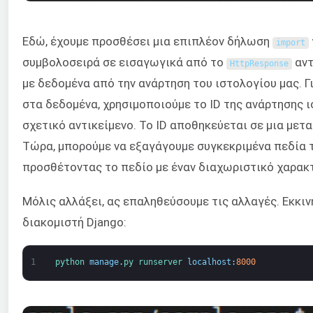
Εδώ, έχουμε προσθέσει μια επιπλέον δήλωση
import
συμβολοσειρά σε εισαγωγικά από το
αντ
HttpResponse
με δεδομένα από την ανάρτηση του ιστολογίου μας. 
στα δεδομένα, χρησιμοποιούμε το ID της ανάρτησης ι
σχετικό αντικείμενο. Το ID αποθηκεύεται σε μια μετ
Τώρα, μπορούμε να εξαγάγουμε συγκεκριμένα πεδία 
προσθέτοντας το πεδίο με έναν διαχωριστικό χαρακτ
Μόλις αλλάξει, ας επαληθεύσουμε τις αλλαγές. Εκκιν
διακομιστή Django:
1
python 
manage
.
py 
runserver 
localhost
:
8000