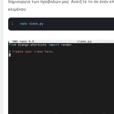
δημιουργία των προβολών μας. Ανοίξτε το σε έναν 
κειμένου:
1
nano 
views
.
py