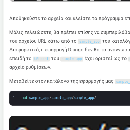
Αποθηκεύστε το αρχείο και κλείστε το πρόγραμμα ε
Μόλις τελειώσετε, θα πρέπει επίσης να συμπεριλάβο
του αρχείου URL κάτω από το
του καταλό
sample_app
Διαφορετικά, η εφαρμογή Django δεν θα το αναγνωρίσ
επειδή το
του
έχει οριστεί ως το
URLconf
sample_app
αρχείο ρυθμίσεων.
Μεταβείτε στον κατάλογο της εφαρμογής μας
sample
1
cd 
sample_app
/
sample_app
/
sample_app
/