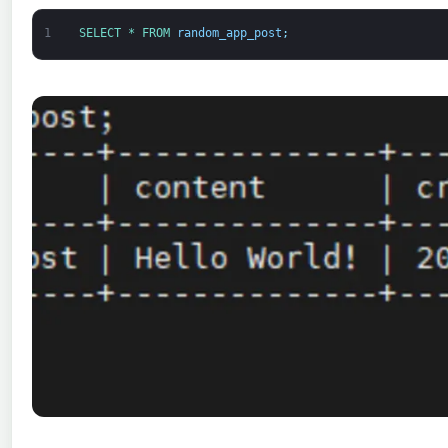
1
SELECT *
FROM 
random_app_post
;