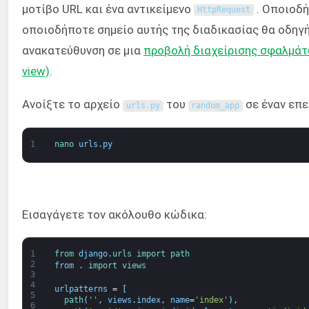
μοτίβο URL και ένα αντικείμενο
. Οποιοδ
HttpRequest
οποιοδήποτε σημείο αυτής της διαδικασίας θα οδηγή
ανακατεύθυνση σε μια
προβολή διαχείρισης σφαλμάτω
view)
.
Ανοίξτε το αρχείο
του
σε έναν επε
urls
.
py
random_app
1
nano 
urls
.
py
Εισαγάγετε τον ακόλουθο κώδικα:
1
from 
django
.
urls 
import 
path
2
from
.
import 
views
3
4
urlpatterns
=
[
5
path
(
''
,
views
.
index
,
name
=
'index'
)
,
6