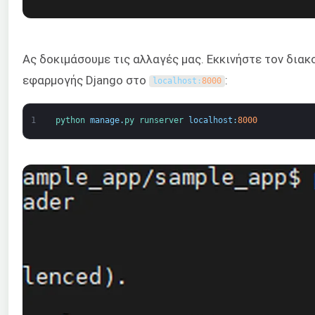
Ας δοκιμάσουμε τις αλλαγές μας. Εκκινήστε τον διακ
εφαρμογής Django στο
:
localhost
:
8000
1
python 
manage
.
py 
runserver 
localhost
:
8000