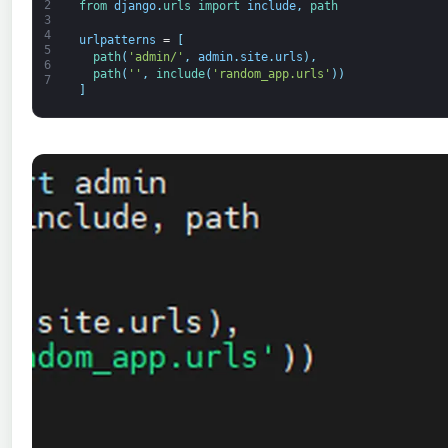
2
from 
django
.
urls 
import 
include
,
path
3
4
urlpatterns
=
[
5
path
(
'admin/'
,
admin
.
site
.
urls
)
,
6
path
(
''
,
include
(
'random_app.urls'
)
)
7
]