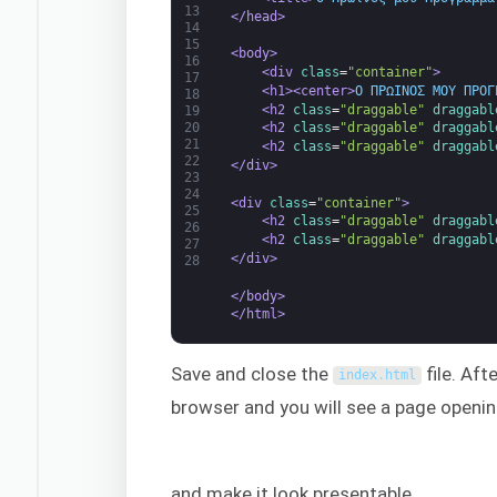
13
</head>
14
15
<body>
16
<div 
class
=
"container"
>
17
<h1>
<center>
Ο ΠΡΩΙΝΟΣ ΜΟΥ ΠΡΟΓ
18
<h2 
class
=
"draggable"
draggabl
19
20
<h2 
class
=
"draggable"
draggabl
21
<h2 
class
=
"draggable"
draggabl
22
</div>
23
24
<div 
class
=
"container"
>
25
<h2 
class
=
"draggable"
draggabl
26
<h2 
class
=
"draggable"
draggabl
27
</div>
28
</body>
</html>
Save and close the
file. Aft
index
.
html
browser and you will see a page openin
and make it look presentable.