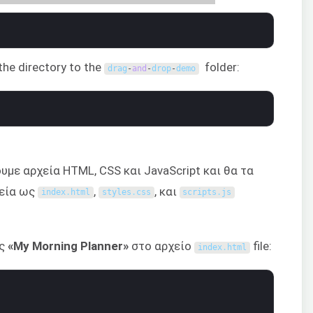
e directory to the
folder:
drag
-
and
-
drop
-
demo
υμε αρχεία HTML, CSS και JavaScript και θα τα
χεία ως
,
, και
index
.
html
styles
.
css
scripts
.
js
ως
«My Morning Planner»
στο αρχείο
file:
index
.
html