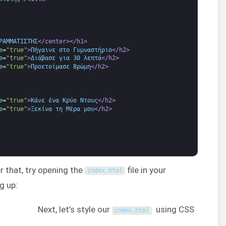
ΡΑΜΜΑΤΙΣΤΗΣ
</center>
</h1>
e
=
"true"
>
Πήγαινε στο Γυμναστήριο
</h2>
e
=
"true"
>
Διάβασε για 30 λεπτά
</h2>
e
=
"true"
>
Προετοίμασε Βρώμη
</h2>
e
=
"true"
>
Κάνε ένα Κρύο Ντους
</h2>
e
=
"true"
>
Ξεκίνα τη Μέρα μου
</h2>
er that, try opening the
file in your
index
.
html
g up:
Next, let’s style our
using CSS
index
.
html