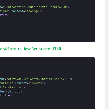
t
=
"width=device-width,initial-scale=1.0"
>
tible"
content
=
"ie=edge"
>
itle>
οσθέστε τη JavaScript στο HTML
:
ent
=
"width=device-width,initial-scale=1.0"
>
patible"
content
=
"ie=edge"
>
f
=
"styles.css"
>
fer
>
</script>
/title>