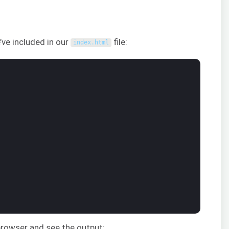
’ve included in our
file:
index
.
html
 browser and see the output: