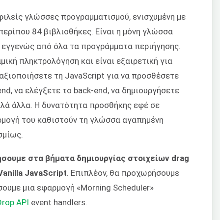
οφιλείς γλώσσες προγραμματισμού, ενισχυμένη με
ερίπου 84 βιβλιοθήκες. Είναι η μόνη γλώσσα
 εγγενώς από όλα τα προγράμματα περιήγησης.
μική πληκτρολόγηση και είναι εξαιρετική για
 αξιοποιήσετε τη JavaScript για να προσθέσετε
nd, να ελέγξετε το back-end, να δημιουργήσετε
λλά άλλα. Η δυνατότητα προσθήκης εφέ σε
ρμογή του καθιστούν τη γλώσσα αγαπημένη
σμίως.
σουμε στα βήματα δημιουργίας στοιχείων drag
nilla JavaScript
. Επιπλέον, θα προχωρήσουμε
σουμε μια εφαρμογή «Morning Scheduler»
rop API
event handlers.