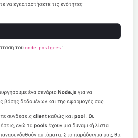
τε να εγκαταστήσετε τις ενότητες
άσταση του
:
node-postgres
ιουργήσουμε ένα σενάριο
Node.js
για να
ς βάσης δεδομένων και της εφαρμογής σας.
χετε συνδέσεις
client
καθώς και
pool
.
Οι
δέσεις, ενώ τα
pools
έχουν μια δυναμική λίστα
επανασυνδεθούν αυτόματα. Στο παράδειγμά μας, θα