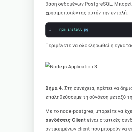
βάση δεδομένων PostgreSQL. Μπορεί
χρησιμοποιώντας αυτήν την εντολή:
1
npm 
install 
pg
Περιμένετε να ολοκληρωθεί η εγκατ
Βήμα 4.
Στη συνέχεια, πρέπει να δημ
επαληθεύσουμε τη σύνδεση μεταξύ τη
Με το
node-postgres
, μπορείτε να έ
συνδέσεις Client
είναι στατικές συν
αντικειμένων client που μπορούν να 