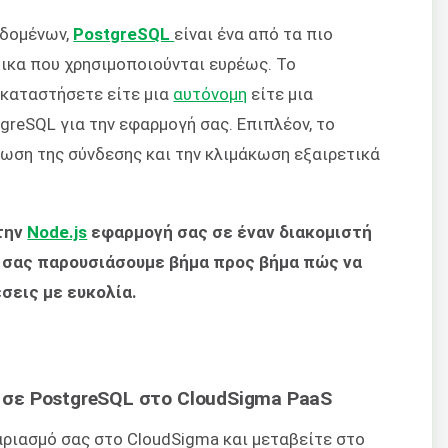
εδομένων,
PostgreSQL
είναι ένα από τα πιο
ικα που χρησιμοποιούνται ευρέως. Το
γκαταστήσετε είτε μια
αυτόνομη
είτε μια
reSQL για την εφαρμογή σας. Επιπλέον, το
ωση της σύνδεσης και την κλιμάκωση εξαιρετικά
την
Node.js
εφαρμογή σας σε έναν διακομιστή
α σας παρουσιάσουμε βήμα προς βήμα πώς να
σεις με ευκολία.
 σε PostgreSQL στο CloudSigma PaaS
αριασμό σας στο CloudSigma και μεταβείτε στο