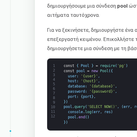
δημιουργήσουμε μια σύνδεση
pool
ώστ
αιτήματα ταυτόχρονα.
Για να ξεκινήσετε, δημιουργήστε ένα
επεξεργαστή κειμένου. Επικολλήστε 
δημιουργήσετε μια σύνδεση με τη βά
1
const
{
Pool
}
=
require
(
'pg'
)
2
const
pool
=
new
Pool
(
{
3
user
:
'{user}'
,
4
host
:
'{host}'
,
5
database
:
'{database}'
,
6
password
:
'{password}'
,
7
port
:
{
port
}
,
8
}
)
9
pool
.
query
(
'SELECT NOW()'
,
(
err
,
r
10
11
console
.
log
(
err
,
res
)
12
pool
.
end
(
)
}
)