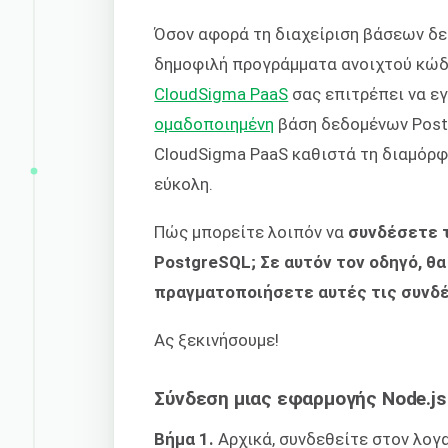
Όσον αφορά τη διαχείριση βάσεων δ
δημοφιλή προγράμματα ανοιχτού κώδ
CloudSigma PaaS
σας επιτρέπει να ε
ομαδοποιημένη
βάση δεδομένων Postg
CloudSigma PaaS καθιστά τη διαμόρφ
εύκολη.
Πώς μπορείτε λοιπόν να
συνδέσετε 
PostgreSQL; Σε αυτόν τον οδηγό, θ
πραγματοποιήσετε αυτές τις συνδέ
Ας ξεκινήσουμε!
Σύνδεση μιας εφαρμογής Node.js
Βήμα 1.
Αρχικά, συνδεθείτε στον λογ