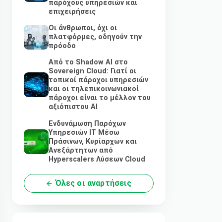
παρόχους υπηρεσιών και
επιχειρήσεις
Οι άνθρωποι, όχι οι
πλατφόρμες, οδηγούν την
πρόοδο
Από το Shadow AI στο
Sovereign Cloud: Γιατί οι
τοπικοί πάροχοι υπηρεσιών
και οι τηλεπικοινωνιακοί
πάροχοι είναι το μέλλον του
αξιόπιστου AI
Ενδυνάμωση Παρόχων
Υπηρεσιών IT Μέσω
Πράσινων, Κυρίαρχων και
Ανεξάρτητων από
Hyperscalers Λύσεων Cloud
Όλες οι αναρτήσεις