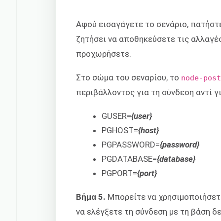
Αφού εισαγάγετε το σενάριο, πατήσ
ζητήσει να αποθηκεύσετε τις αλλαγέ
προχωρήσετε.
Στο σώμα του σεναρίου, το
node-pos
περιβάλλοντος για τη σύνδεση αντί γι
GUSER=
{user}
PGHOST=
{host}
PGPASSWORD=
{password}
PGDATABASE=
{database}
PGPORT=
{port}
Βήμα 5.
Μπορείτε να χρησιμοποιήσετε
να ελέγξετε τη σύνδεση με τη βάση δ