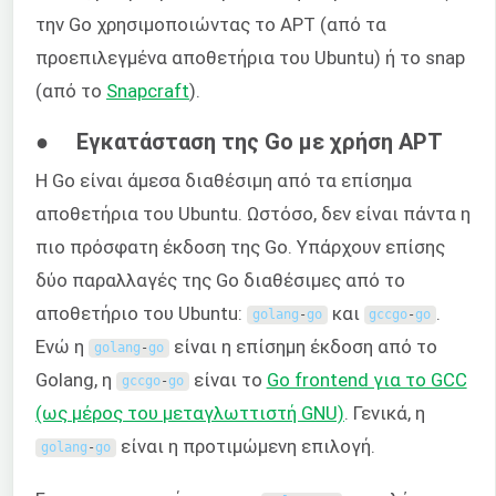
την Go χρησιμοποιώντας το APT (από τα
προεπιλεγμένα αποθετήρια του Ubuntu) ή το snap
(από το
Snapcraft
).
● Εγκατάσταση της Go με χρήση APT
Η Go είναι άμεσα διαθέσιμη από τα επίσημα
αποθετήρια του Ubuntu. Ωστόσο, δεν είναι πάντα η
πιο πρόσφατη έκδοση της Go. Υπάρχουν επίσης
δύο παραλλαγές της Go διαθέσιμες από το
αποθετήριο του Ubuntu:
και
.
golang
-
go
gccgo
-
go
Ενώ η
είναι η επίσημη έκδοση από το
golang
-
go
Golang, η
είναι το
Go frontend για το GCC
gccgo
-
go
(ως μέρος του μεταγλωττιστή GNU)
. Γενικά, η
είναι η προτιμώμενη επιλογή.
golang
-
go