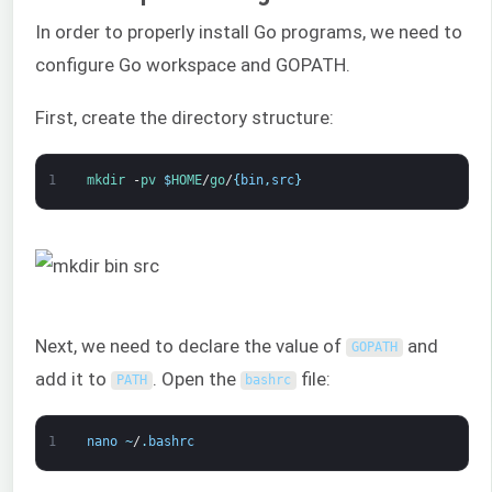
In order to properly install Go programs, we need to
configure Go workspace and GOPATH.
First, create the directory structure:
1
mkdir
-
pv
$
HOME
/
go
/
{
bin
,
src
}
Next, we need to declare the value of
and
GOPATH
add it to
. Open the
file:
PATH
bashrc
1
nano
~
/
.
bashrc