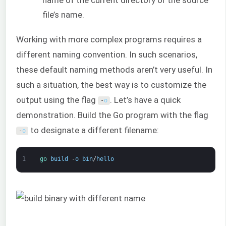
name of the current directory or the source
file’s name.
Working with more complex programs requires a
different naming convention. In such scenarios,
these default naming methods aren’t very useful. In
such a situation, the best way is to customize the
output using the flag
. Let’s have a quick
-
o
demonstration. Build the Go program with the flag
to designate a different filename:
-
o
1
go 
build
-
o
bin
/
hello