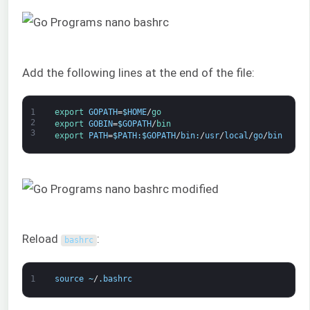
Add the following lines at the end of the file:
1
export 
GOPATH
=
$
HOME
/
go
2
export 
GOBIN
=
$
GOPATH
/
bin
3
export 
PATH
=
$
PATH
:
$
GOPATH
/
bin
:
/
usr
/
local
/
go
/
bin
Reload
:
bashrc
1
source
~
/
.
bashrc