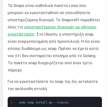
Τα Snaps είναι καθολικά πακέτα Linux που
μπορούν να εγκατασταθούν σε οποιαδήποτε
υποστηριζόμενη διανομή. Το Snapcraft παραθέτει
όλες τις
υποστηριζόμενες διανομές με οδηγούς
εγκατάστασης
. Στο Ubuntu, η υποστήριξη snap
είναι ενεργοποιημένη από προεπιλογή. Η Go είναι
επίσης διαθέσιμη ως snap. Πρέπει να έχετε κατά
νου ότι δεν συντηρείται επίσημα από το Golang.
Το πακέτο snap διαχειρίζεται από έναν τρίτο
πάροχο.
Για να εγκαταστήσετε το snap της Go, εκτελέστε
την ακόλουθη εντολή:
1
sudo 
snap 
install 
go
--
classic