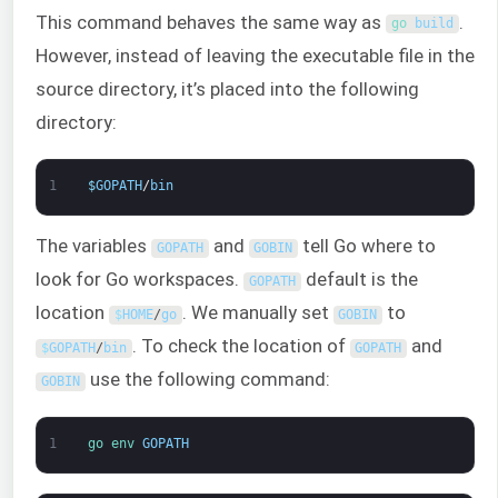
This command behaves the same way as
.
go 
build
However, instead of leaving the executable file in the
source directory, it’s placed into the following
directory:
1
$
GOPATH
/
bin
The variables
and
tell Go where to
GOPATH
GOBIN
look for Go workspaces.
default is the
GOPATH
location
. We manually set
to
$
HOME
/
go
GOBIN
. To check the location of
and
$
GOPATH
/
bin
GOPATH
use the following command:
GOBIN
1
go 
env 
GOPATH