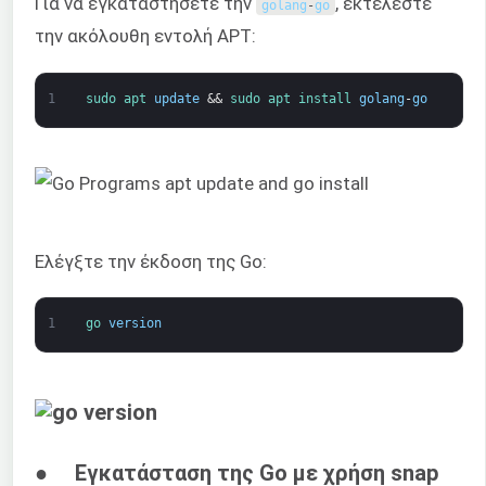
Για να εγκαταστήσετε την
, εκτελέστε
golang
-
go
την ακόλουθη εντολή APT:
1
sudo 
apt 
update
&&
sudo 
apt 
install 
golang
-
go
Ελέγξτε την έκδοση της Go:
1
go 
version
● Εγκατάσταση της Go με χρήση snap