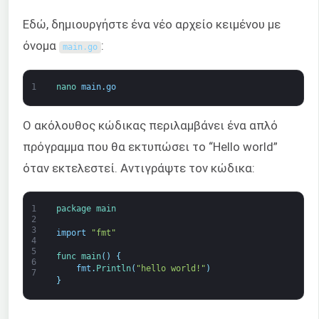
Εδώ, δημιουργήστε ένα νέο αρχείο κειμένου με
όνομα
:
main
.
go
1
nano 
main
.
go
Ο ακόλουθος κώδικας περιλαμβάνει ένα απλό
πρόγραμμα που θα εκτυπώσει το “Hello world”
όταν εκτελεστεί. Αντιγράψτε τον κώδικα:
1
package
main
2
3
import
"fmt"
4
5
func 
main
(
)
{
6
fmt
.
Println
(
"hello world!"
)
7
}