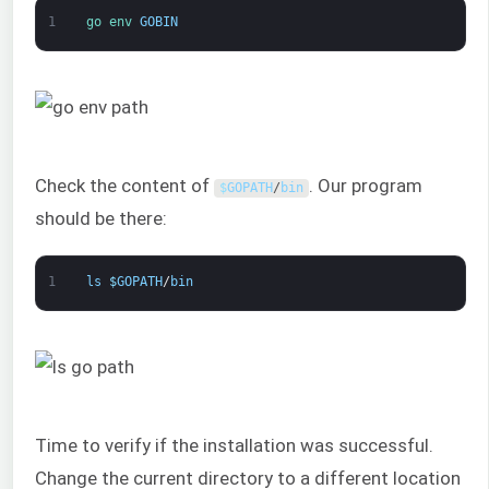
1
go 
env 
GOBIN
Check the content of
. Our program
$
GOPATH
/
bin
should be there:
1
ls
$
GOPATH
/
bin
Time to verify if the installation was successful.
Change the current directory to a different location