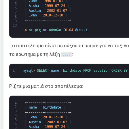
|
Zane
|
1996
-
01
-
01
|
5
|
Aisha
|
1999
-
07
-
24
|
6
|
Austin
|
2002
-
01
-
07
|
7
|
Ivan
|
2010
-
12
-
18
|
8
+--------+------------+
9
10
4
σειρές 
σε
σύνολο
(
0.04
δευτ.
)
Το αποτέλεσμα είναι σε αύξουσα σειρά· για να ταξιν
το ερώτημα με τη λέξη
:
DESC
1
mysql
>
SELECT 
name
,
birthdate 
FROM 
vacation 
ORDER 
BY
Ρίξτε μια ματιά στο αποτέλεσμα:
1
+--------+------------+
2
|
name
|
birthdate
|
3
+--------+------------+
4
|
Ivan
|
2010
-
12
-
18
|
5
|
Austin
|
2002
-
01
-
07
|
6
|
Aisha
|
1999
-
07
-
24
|
7