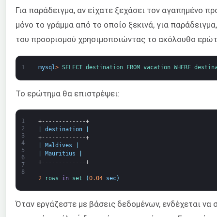
Για παράδειγμα, αν είχατε ξεχάσει τον αγαπημένο πρ
μόνο το γράμμα από το οποίο ξεκινά, για παράδειγμα,
του προορισμού χρησιμοποιώντας το ακόλουθο ερώτ
1
mysql
>
SELECT 
destination 
FROM 
vacation 
WHERE 
destin
Το ερώτημα θα επιστρέψει:
1
+-------------+
2
|
destination
|
3
+-------------+
4
|
Maldives
|
5
|
Mauritius
|
6
+-------------+
7
8
2
rows 
in
set
(
0.04
sec
)
Όταν εργάζεστε με βάσεις δεδομένων, ενδέχεται να 