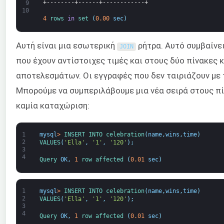
+--------+------+------------+
9
10
4
rows 
in
set
(
0.00
sec
)
Αυτή είναι μια εσωτερική
ρήτρα. Αυτό συμβαίνει
JOIN
που έχουν αντίστοιχες τιμές και στους δύο πίνακες 
αποτελεσμάτων. Οι εγγραφές που δεν ταιριάζουν με 
Μπορούμε να συμπεριλάβουμε μια νέα σειρά στους πί
καμία καταχώριση:
1
mysql
>
INSERT 
INTO 
celebration
(
name
,
wins
,
time
)
2
VALUES
(
'Ella'
,
'1'
,
'120'
)
;
3
4
Query 
OK
,
1
row 
affected
(
0.01
sec
)
1
mysql
>
INSERT 
INTO 
celebration
(
name
,
wins
,
time
)
2
VALUES
(
'Ella'
,
'1'
,
'120'
)
;
3
4
Query 
OK
,
1
row 
affected
(
0.01
sec
)