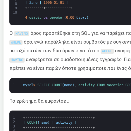
|
Zane
|
1996
-
01
-
01
|
8
+--------+------------+
9
10
4
σειρές 
σε
σύνολο
(
0.00
δευτ.
)
Ο
όρος προστέθηκε στη SQL για να παρέχει πα
HAVING
όρο, ενώ παράλληλα είναι συμβατός με συγκεν
WHERE
μεταξύ αυτών των δύο όρων είναι ότι ο
αναφέρ
WHERE
αναφέρεται σε ομαδοποιημένες εγγραφές. Για
HAVING
πρέπει να είναι παρών όποτε χρησιμοποιείται ένας 
1
mysql
>
SELECT 
COUNT
(
name
)
,
activity 
FROM 
vacation 
GR
Το ερώτημα θα εμφανίσει:
1
+-------------+-------------------+
2
|
COUNT
(
name
)
|
activity
|
3
+-------------+-------------------+
4