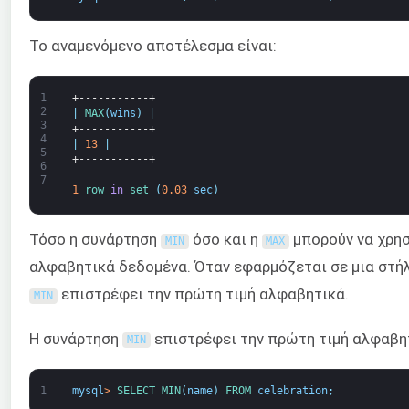
Το αναμενόμενο αποτέλεσμα είναι:
1
+-----------+
2
|
MAX
(
wins
)
|
3
+-----------+
4
|
13
|
5
+-----------+
6
7
1
row 
in
set
(
0.03
sec
)
Τόσο η συνάρτηση
όσο και η
μπορούν να χρησ
MIN
MAX
αλφαβητικά δεδομένα. Όταν εφαρμόζεται σε μια στή
επιστρέφει την πρώτη τιμή αλφαβητικά.
MIN
Η συνάρτηση
επιστρέφει την πρώτη τιμή αλφαβη
MIN
1
mysql
>
SELECT 
MIN
(
name
)
FROM 
celebration
;