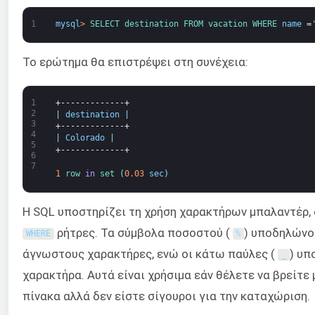
1
mysql
>
SELECT 
destination 
FROM 
vacation 
WHERE 
name
=
Το ερώτημα θα επιστρέψει στη συνέχεια:
1
+-------------+
2
|
destination
|
3
+-------------+
4
|
Colorado
|
5
+-------------+
6
7
1
row 
in
set
(
0.03
sec
)
Η SQL υποστηρίζει τη χρήση χαρακτήρων μπαλαντέρ, ο
ρήτρες. Τα σύμβολα ποσοστού (
) υποδηλώνο
WHERE
%
άγνωστους χαρακτήρες, ενώ οι κάτω παύλες (
) υπ
_
χαρακτήρα. Αυτά είναι χρήσιμα εάν θέλετε να βρείτε
πίνακα αλλά δεν είστε σίγουροι για την καταχώριση.