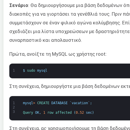
Σενάριο
: Θα δημιουργήσουμε μια βάση δεδομένων όπ
διακοπές για να γιορτάσει τα γενέθλιά τους. Πριν πά
συμμετάσχουν σε έναν φιλικό αγώνα κολύμβησης. Επί
σχεδιάζει μια λίστα υποχρεώσεων με δραστηριότητες 
συναρπαστικό και απολαυστικό.
Πρώτα, ανοίξτε τη MySQL ως χρήστης root:
1
$
sudo 
mysql
Στη συνέχεια, δημιουργήστε μια βάση δεδομένων εκτ
1
mysql
>
CREATE 
DATABASE
`
vacation
`
;
2
3
Query 
OK
,
1
row 
affected
(
0.52
sec
)
Στη συνέχεια, ας χρησιμοποιήσουμε τη βάση δεδομέ