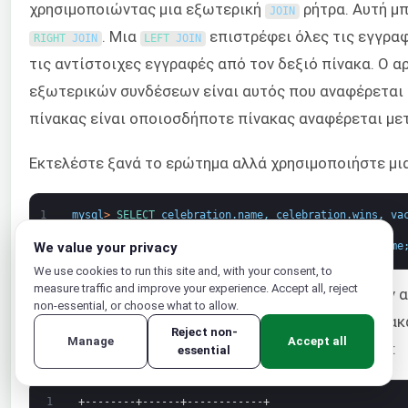
χρησιμοποιώντας μια εξωτερική
ρήτρα. Αυτή μπ
JOIN
. Μια
επιστρέφει όλες τις εγγραφ
RIGHT 
JOIN
LEFT 
JOIN
τις αντίστοιχες εγγραφές από τον δεξιό πίνακα. Ο α
εξωτερικών συνδέσεων είναι αυτός που αναφέρεται
πίνακας είναι οποιοσδήποτε πίνακας αναφέρεται με
Εκτελέστε ξανά το ερώτημα αλλά χρησιμοποιήστε μι
1
mysql
>
SELECT 
celebration
.
name
,
celebration
.
wins
,
va
2
FROM 
celebration
3
LEFT 
JOIN 
vacation 
ON 
celebration
.
name
=
vacation
.
name
We value your privacy
We use cookies to run this site and, with your consent, to
measure traffic and improve your experience. Accept all, reject
Η εντολή θα επιστρέψει όλες τις εγγραφές από τον 
non-essential, or choose what to allow.
και αν δεν έχει αντίστοιχη εγγραφή στον δεξιό πίνακ
Reject non-
Manage
Accept all
εγγραφή στον δεξιό πίνακα, επιστρέφεται ως
:
essential
NULL
1
+--------+------+------------+