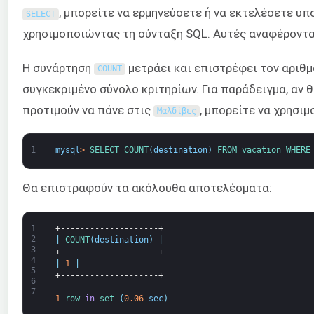
, μπορείτε να ερμηνεύσετε ή να εκτελέσετε υ
SELECT
χρησιμοποιώντας τη σύνταξη SQL. Αυτές αναφέροντα
Η συνάρτηση
μετράει και επιστρέφει τον αριθ
COUNT
συγκεκριμένο σύνολο κριτηρίων. Για παράδειγμα, αν 
προτιμούν να πάνε στις
, μπορείτε να χρησι
Μαλδίβες
1
mysql
>
SELECT 
COUNT
(
destination
)
FROM 
vacation 
WHERE
Θα επιστραφούν τα ακόλουθα αποτελέσματα:
1
+--------------------+
2
|
COUNT
(
destination
)
|
3
+--------------------+
4
|
1
|
5
+--------------------+
6
7
1
row 
in
set
(
0.06
sec
)