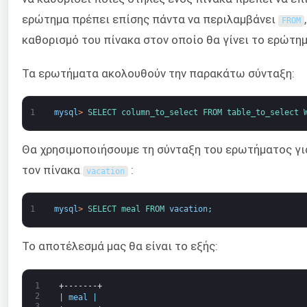
ερώτημα πρέπει επίσης πάντα να περιλαμβάνει
FROM
καθορισμό του πίνακα στον οποίο θα γίνει το ερώτημ
Τα ερωτήματα ακολουθούν την παρακάτω σύνταξη:
1
mysql
>
SELECT 
column_to_select 
FROM 
table_to_select 
Θα χρησιμοποιήσουμε τη σύνταξη του ερωτήματος γι
τον πίνακα
:
vacation
1
mysql
>
SELECT 
meal 
FROM 
vacation
;
Το αποτέλεσμά μας θα είναι το εξής:
1
+-------+
2
|
meal
|
3