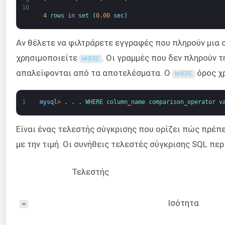
9
10
4
rows 
in
set
(
0.00
sec
)
Αν θέλετε να φιλτράρετε εγγραφές που πληρούν μια 
χρησιμοποιείτε
. Οι γραμμές που δεν πληρούν 
WHERE
απαλείφονται από τα αποτελέσματα. Ο
όρος χρ
WHERE
1
mysql
>
.
.
.
WHERE 
column_name 
comparison_operator 
v
Είναι ένας τελεστής σύγκρισης που ορίζει πώς πρέπε
με την τιμή. Οι συνήθεις τελεστές σύγκρισης SQL πε
Τελεστής
Ισότητα
=