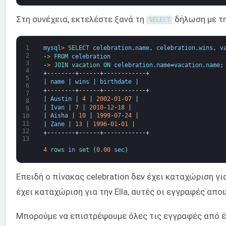
Στη συνέχεια, εκτελέστε ξανά τη
δήλωση με τ
SELECT
1
mysql
>
SELECT 
celebration
.
name
,
celebration
.
wins
,
v
2
-
>
FROM 
celebration
3
-
>
JOIN 
vacation 
ON 
celebration
.
name
=
vacation
.
name
;
4
+--------+------+------------+
5
|
name
|
wins
|
birthdate
|
6
+--------+------+------------+
7
|
Austin
|
4
|
2002
-
01
-
07
|
8
|
Ivan
|
7
|
2010
-
12
-
18
|
9
|
Aisha
|
10
|
1999
-
07
-
24
|
10
11
|
Zane
|
13
|
1996
-
01
-
01
|
12
+--------+------+------------+
13
4
rows 
in
set
(
0.00
sec
)
Επειδή ο πίνακας celebration δεν έχει καταχώριση για
έχει καταχώριση για την Ella, αυτές οι εγγραφές απο
Μπορούμε να επιστρέψουμε όλες τις εγγραφές από έ