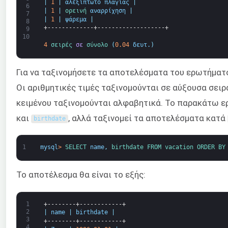
|
1
|
αλεξίπτωτο πλαγιάς
|
6
|
1
|
ορεινή 
αναρρίχηση
|
7
|
1
|
ψάρεμα
|
8
+-------------+-------------------+
9
10
4
σειρές 
σε
σύνολο
(
0.04
δευτ.
)
Για να ταξινομήσετε τα αποτελέσματα του ερωτήματ
Οι αριθμητικές τιμές ταξινομούνται σε αύξουσα σειρ
κειμένου ταξινομούνται αλφαβητικά. Το παρακάτω ε
και
, αλλά ταξινομεί τα αποτελέσματα κατά
birthdate
1
mysql
>
SELECT 
name
,
birthdate 
FROM 
vacation 
ORDER 
BY
Το αποτέλεσμα θα είναι το εξής:
1
+--------+------------+
2
|
name
|
birthdate
|
3
+--------+------------+
4