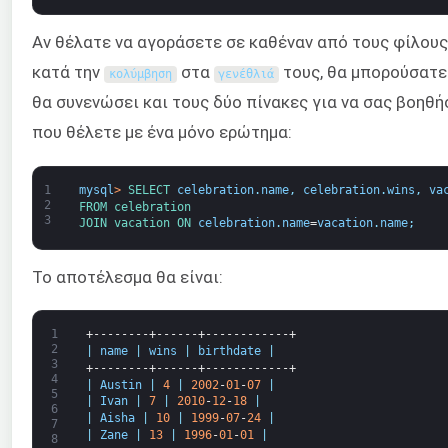
Αν θέλατε να αγοράσετε σε καθέναν από τους φίλους
κατά την
στα
τους, θα μπορούσατε
κολύμβηση
γενέθλιά
θα συνενώσει και τους δύο πίνακες για να σας βοηθή
που θέλετε με ένα μόνο ερώτημα:
1
mysql
>
SELECT 
celebration
.
name
,
celebration
.
wins
,
va
2
FROM 
celebration
3
JOIN 
vacation 
ON 
celebration
.
name
=
vacation
.
name
;
Το αποτέλεσμα θα είναι:
1
+--------+------+------------+
2
|
name
|
wins
|
birthdate
|
3
+--------+------+------------+
4
|
Austin
|
4
|
2002
-
01
-
07
|
5
|
Ivan
|
7
|
2010
-
12
-
18
|
6
|
Aisha
|
10
|
1999
-
07
-
24
|
7
|
Zane
|
13
|
1996
-
01
-
01
|
8