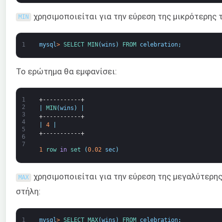
χρησιμοποιείται για την εύρεση της μικρότερης τ
MIN
1
mysql
>
SELECT 
MIN
(
wins
)
FROM 
celebration
;
Το ερώτημα θα εμφανίσει:
1
+-----------+
2
|
MIN
(
wins
)
|
3
+-----------+
4
|
4
|
5
+-----------+
6
7
1
row 
in
set
(
0.02
sec
)
χρησιμοποιείται για την εύρεση της μεγαλύτερης
MAX
στήλη:
1
mysql
>
SELECT 
MAX
(
wins
)
FROM 
celebration
;