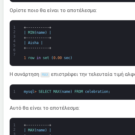
Ορίστε ποιο θα είναι το αποτέλεσμα:
1
+-----------+
2
|
MIN
(
name
)
|
3
+-----------+
4
|
Aisha
|
5
+-----------+
6
7
1
row 
in
set
(
0.00
sec
)
Η συνάρτηση
επιστρέφει την τελευταία τιμή αλφ
MAX
1
mysql
>
SELECT 
MAX
(
name
)
FROM 
celebration
;
Αυτό θα είναι το αποτέλεσμα:
1
+-----------+
2
|
MAX
(
name
)
|
3