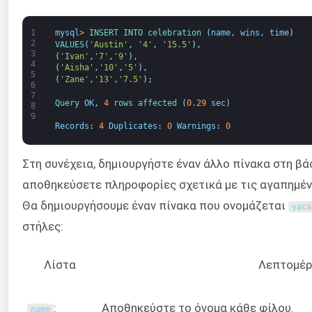
1
mysql
>
INSERT 
INTO 
celebration
(
name
,
wins
,
time
)
2
VALUES
(
'Austin'
,
'4'
,
'15.5'
)
,
3
(
'Ivan'
,
'7'
,
'9'
)
,
4
(
'Aisha'
,
'10'
,
'5'
)
,
5
(
'Zane'
,
'13'
,
'7.5'
)
;
6
7
Query 
OK
,
4
rows 
affected
(
0.29
sec
)
8
9
Records
:
4
Duplicates
:
0
Warnings
:
0
Στη συνέχεια, δημιουργήστε έναν άλλο πίνακα στη βά
αποθηκεύσετε πληροφορίες σχετικά με τις αγαπημέν
Θα δημιουργήσουμε έναν πίνακα που ονομάζεται
vaca
στήλες:
Λίστα
Λεπτομέρ
:
Αποθηκεύστε το όνομα κάθε φίλου.
name