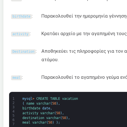
:
Παρακολουθεί την ημερομηνία γέννηση
birthdate
:
Κρατάει αρχείο με την αγαπημένη του
activity
:
Αποθηκεύει τις πληροφορίες για τον 
Destination
ατόμου.
:
Παρακολουθεί το αγαπημένο γεύμα ενό
meal
1
mysql
>
CREATE 
TABLE 
vacation
2
(
name 
varchar
(
50
)
,
3
birthdate 
date
,
4
activity 
varchar
(
50
)
,
5
destination 
varchar
(
50
)
,
6
meal 
varchar
(
50
)
)
;
7