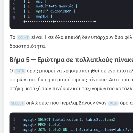
|
1
|
σκι
|
5
|
1
|
αλεξίπτωτο πλαγιάς
|
6
|
1
|
ορεινή 
αναρρίχηση
|
7
|
1
|
ψάρεμα
|
8
+-------------+-------------------+
Το
είναι 1 σε όλα επειδή δεν υπάρχουν δύο φίλο
COUNT
δραστηριότητα.
Βήμα 5 — Ερώτημα σε πολλαπλούς πίνακ
Ο
όρος μπορεί να χρησιμοποιηθεί σε ένα αποτέ
JOIN
σειρών από δύο ή περισσότερους πίνακες. Αυτό επιτ
στήλη μεταξύ των πινάκων και ταξινομώντας κατάλλ
δηλώσεις που περιλαμβάνουν έναν
όρο α
SELECT
JOIN
1
mysql
>
SELECT 
table1
.
column1
,
table2
.
column2
2
mysql
>
FROM 
table1
3
mysql
>
JOIN 
table2 
ON 
table1
.
related_column
=
table2
.
r