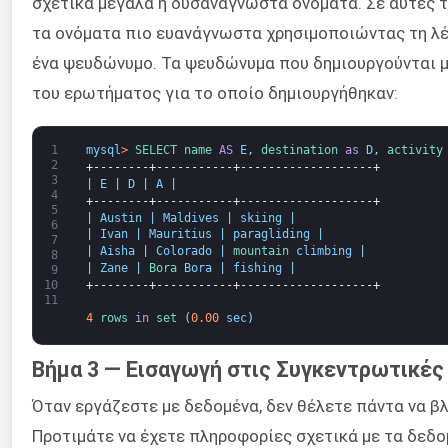
σχετικά μεγάλα ή δυσανάγνωστα ονόματα. Σε αυτές τ
τα ονόματα πιο ευανάγνωστα χρησιμοποιώντας τη λέ
ένα ψευδώνυμο. Τα ψευδώνυμα που δημιουργούνται 
του ερωτήματος για το οποίο δημιουργήθηκαν:
1
mysql
>
SELECT 
name 
AS
E
,
destination 
as
D
,
activity
2
+--------+-----------+-------------------+
3
|
E
|
D
|
A
|
4
+--------+-----------+-------------------+
5
|
Austin
|
Maldives
|
skiing
|
6
|
Ivan
|
Mauritius
|
paragliding
|
7
|
Aisha
|
Colorado
|
mountain 
climbing
|
8
|
Zane
|
Bora 
Bora
|
fishing
|
9
+--------+-----------+-------------------+
10
11
4
rows 
in
set
(
0.00
sec
)
Βήμα 3 — Εισαγωγή στις Συγκεντρωτικές
Όταν εργάζεστε με δεδομένα, δεν θέλετε πάντα να βλ
Προτιμάτε να έχετε πληροφορίες σχετικά με τα δεδ