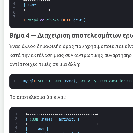
+-----------+
4
|
Zane
|
5
+-----------+
6
7
1
σειρά 
σε
σύνολο
(
0.00
δευτ.
)
Βήμα 4 — Διαχείριση αποτελεσμάτων ε
Ένας άλλος δημοφιλής όρος που χρησιμοποιείται είν
κατά την εκτέλεση μιας συγκεντρωτικής συνάρτησης 
αντίστοιχες τιμές σε μια άλλη:
1
mysql
>
SELECT 
COUNT
(
name
)
,
activity 
FROM 
vacation 
GR
Το αποτέλεσμα θα είναι:
1
+-------------+-------------------+
2
|
COUNT
(
name
)
|
activity
|
3
+-------------+-------------------+
4
|
1
|
σκι
|
5