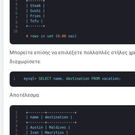
+-------+
4
|
Steak
|
5
|
Sushi
|
6
|
Fries
|
7
|
Tofu
|
8
+-------+
9
10
4
rows 
in
set
(
0.00
sec
)
Μπορείτε επίσης να επιλέξετε πολλαπλές στήλες χρ
διαχωρίσετε:
1
mysql
>
SELECT 
name
,
destination 
FROM 
vacation
;
Αποτέλεσμα:
1
+--------+-------------+
2
|
name
|
destination
|
3
+--------+-------------+
4
|
Austin
|
Maldives
|
5
|
Ivan
|
Mauritius
|
6