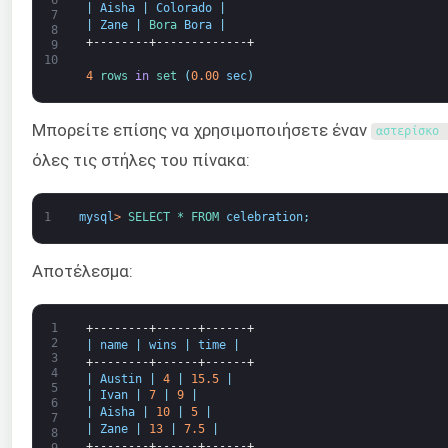
|
Aisha
|
Colorado
|
7
|
Zane
|
Bora 
Bora
|
8
+--------+-------------+
9
10
4
rows 
in
set
(
0.00
sec
)
Μπορείτε επίσης να χρησιμοποιήσετε έναν
αστερίσκο
όλες τις στήλες του πίνακα:
1
mysql
>
SELECT *
FROM 
celebration
;
Αποτέλεσμα:
1
+--------+------+------+
2
|
name
|
wins
|
time
|
3
+--------+------+------+
4
|
Austin
|
4
|
15.5
|
5
|
Ivan
|
7
|
9
|
6
|
Aisha
|
10
|
5
|
7
|
Zane
|
13
|
7.5
|
8
+--------+------+------+