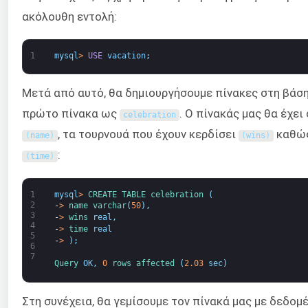
ακόλουθη εντολή:
1
mysql
>
USE
vacation
;
Μετά από αυτό, θα δημιουργήσουμε πίνακες στη βάσ
πρώτο πίνακα ως
. Ο πίνακάς μας θα έχε
celebration
, τα τουρνουά που έχουν κερδίσει
καθώς
(
name
)
(
wins
)
:
(
time
)
1
mysql
>
CREATE 
TABLE 
celebration
(
2
-
>
name 
varchar
(
50
)
,
3
-
>
wins 
real
,
4
-
>
time 
real
5
-
>
)
;
6
7
Query 
OK
,
0
rows 
affected
(
2.03
sec
)
Στη συνέχεια, θα γεμίσουμε τον πίνακά μας με δεδομέ