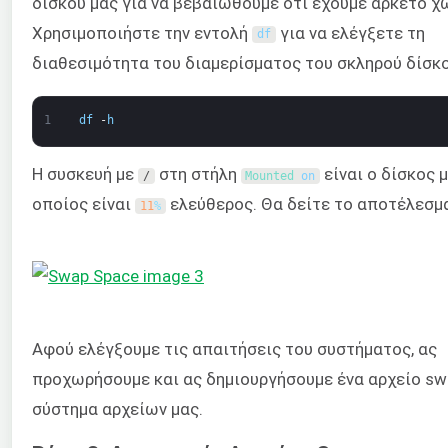
δίσκου μας για να βεβαιωθούμε ότι έχουμε αρκετό χ
Χρησιμοποιήστε την εντολή
για να ελέγξετε τη
df
διαθεσιμότητα του διαμερίσματος του σκληρού δίσκο
1
df
-
h
Η συσκευή με
στη στήλη
είναι ο δίσκος 
/
Mounted 
on
οποίος είναι
ελεύθερος. Θα δείτε το αποτέλεσμ
11
%
Αφού ελέγξουμε τις απαιτήσεις του συστήματος, ας
προχωρήσουμε και ας δημιουργήσουμε ένα αρχείο sw
σύστημα αρχείων μας.