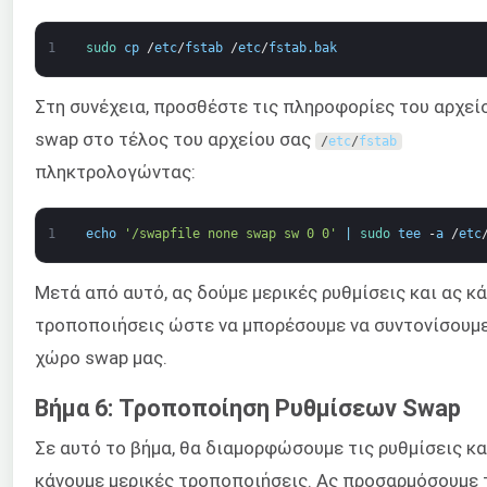
1
sudo 
cp
/
etc
/
fstab
/
etc
/
fstab
.
bak
Στη συνέχεια, προσθέστε τις πληροφορίες του αρχεί
swap στο τέλος του αρχείου σας
/
etc
/
fstab
πληκτρολογώντας:
1
echo
'/swapfile none swap sw 0 0'
|
sudo 
tee
-
a
/
etc
Μετά από αυτό, ας δούμε μερικές ρυθμίσεις και ας κ
τροποποιήσεις ώστε να μπορέσουμε να συντονίσουμε
χώρο swap μας.
Βήμα 6: Τροποποίηση Ρυθμίσεων Swap
Σε αυτό το βήμα, θα διαμορφώσουμε τις ρυθμίσεις κα
κάνουμε μερικές τροποποιήσεις. Ας προσαρμόσουμε 