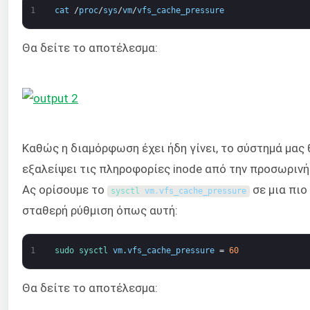
1
cat
/
proc
/
sys
/
vm
/
vfs_cache_pressure
Θα δείτε το αποτέλεσμα:
Καθώς η διαμόρφωση έχει ήδη γίνει, το σύστημά μας 
εξαλείψει τις πληροφορίες inode από την προσωρινή
Ας ορίσουμε το
σε μια πιο
sysctl 
vm
.
vfs_cache_pressure
σταθερή ρύθμιση όπως αυτή:
1
sudo 
sysctl 
vm
.
vfs_cache_pressure
=
60
Θα δείτε το αποτέλεσμα: