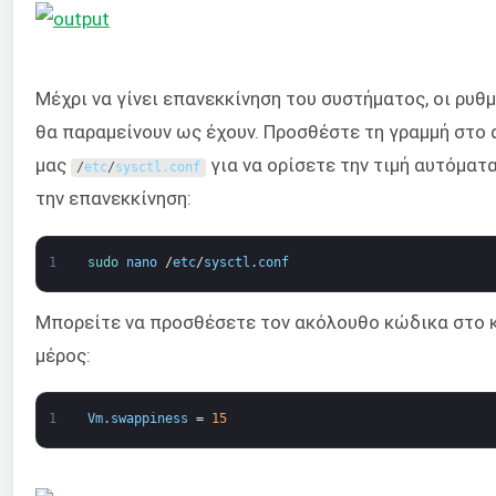
Μέχρι να γίνει επανεκκίνηση του συστήματος, οι ρυθμ
θα παραμείνουν ως έχουν. Προσθέστε τη γραμμή στο 
μας
για να ορίσετε την τιμή αυτόματ
/
etc
/
sysctl
.
conf
την επανεκκίνηση:
1
sudo 
nano
/
etc
/
sysctl
.
conf
Μπορείτε να προσθέσετε τον ακόλουθο κώδικα στο
μέρος:
1
Vm
.
swappiness
=
15