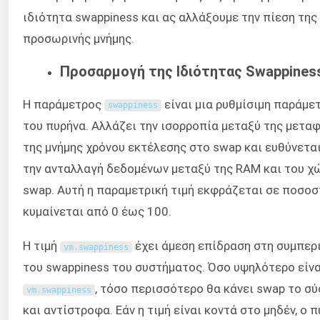
ιδιότητα swappiness και ας αλλάξουμε την πίεση της
προσωρινής μνήμης.
Προσαρμογή της Ιδιότητας Swappines
Η παράμετρος
είναι μια ρυθμίσιμη παράμε
swappiness
του πυρήνα. Αλλάζει την ισορροπία μεταξύ της μετα
της μνήμης χρόνου εκτέλεσης στο swap και ευθύνεται
την ανταλλαγή δεδομένων μεταξύ της RAM και του χ
swap. Αυτή η παραμετρική τιμή εκφράζεται σε ποσοσ
κυμαίνεται από 0 έως 100.
Η τιμή
έχει άμεση επίδραση στη συμπερ
vm
.
swappiness
του swappiness του συστήματος. Όσο υψηλότερο είνα
, τόσο περισσότερο θα κάνει swap το σ
vm
.
swappiness
και αντίστροφα. Εάν η τιμή είναι κοντά στο μηδέν, ο 