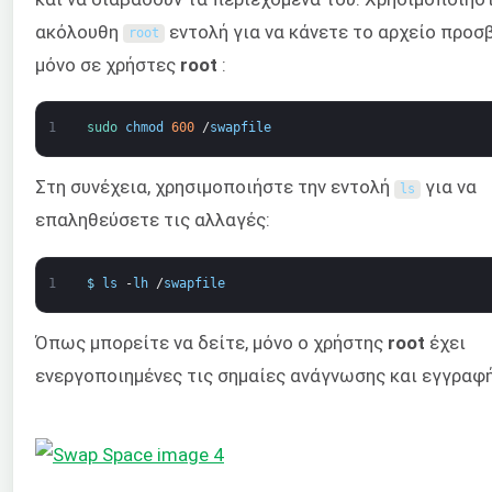
ακόλουθη
εντολή για να κάνετε το αρχείο προσ
root
μόνο σε χρήστες
root
:
1
sudo 
chmod
600
/
swapfile
Στη συνέχεια, χρησιμοποιήστε την εντολή
για να
ls
επαληθεύσετε τις αλλαγές:
1
$
ls
-
lh
/
swapfile
Όπως μπορείτε να δείτε, μόνο ο χρήστης
root
έχει
ενεργοποιημένες τις σημαίες ανάγνωσης και εγγραφή