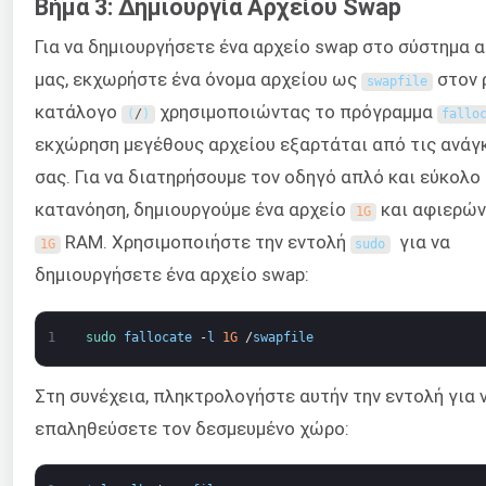
Βήμα 3: Δημιουργία Αρχείου Swap
Για να δημιουργήσετε ένα αρχείο swap στο σύστημα 
μας, εκχωρήστε ένα όνομα αρχείου ως
στον 
swapfile
κατάλογο
χρησιμοποιώντας το πρόγραμμα
(
/
)
fallo
εκχώρηση μεγέθους αρχείου εξαρτάται από τις ανάγ
σας. Για να διατηρήσουμε τον οδηγό απλό και εύκολο
κατανόηση, δημιουργούμε ένα αρχείο
και αφιερών
1G
RAM. Χρησιμοποιήστε την εντολή
για να
1G
sudo
δημιουργήσετε ένα αρχείο swap:
1
sudo 
fallocate
-
l
1G
/
swapfile
Στη συνέχεια, πληκτρολογήστε αυτήν την εντολή για 
επαληθεύσετε τον δεσμευμένο χώρο: