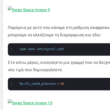
Παρόμοια με αυτό που κάναμε στη ρύθμιση swappines
μπορούμε να αλλάξουμε τη διαμόρφωση και εδώ:
1
sudo 
nano
/
etc
/
sysctl
.
conf
Στο κάτω μέρος, εισαγάγετε μια γραμμή που να δείχν
νέα τιμή που δημιουργήσατε:
1
Vm
.
vfs_cache_pressure
=
60