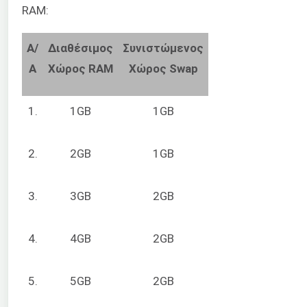
RAM:
Α/
Διαθέσιμος
Συνιστώμενος
Α
Χώρος RAM
Χώρος Swap
1.
1GB
1GB
2.
2GB
1GB
3.
3GB
2GB
4.
4GB
2GB
5.
5GB
2GB