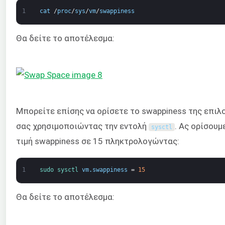
1
cat
/
proc
/
sys
/
vm
/
swappiness
Θα δείτε το αποτέλεσμα:
Μπορείτε επίσης να ορίσετε το swappiness της επιλ
σας χρησιμοποιώντας την εντολή
. Ας ορίσουμ
sysctl
τιμή swappiness σε 15 πληκτρολογώντας:
1
sudo 
sysctl 
vm
.
swappiness
=
15
Θα δείτε το αποτέλεσμα: