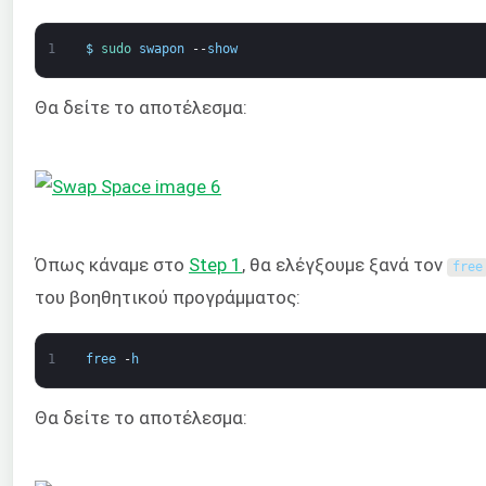
1
$
sudo 
swapon
--
show
Θα δείτε το αποτέλεσμα:
Όπως κάναμε στο
Step 1
, θα ελέγξουμε ξανά τον
free
του βοηθητικού προγράμματος:
1
free
-
h
Θα δείτε το αποτέλεσμα: