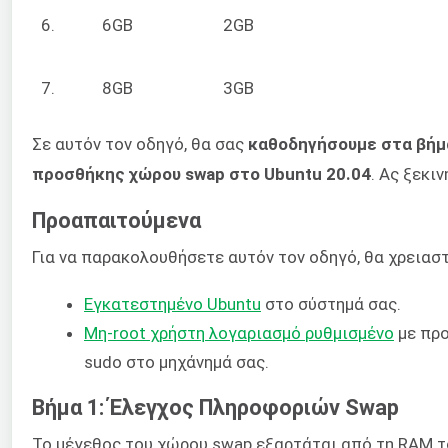
6.
6GB
2GB
7.
8GB
3GB
Σε αυτόν τον οδηγό, θα σας
καθοδηγήσουμε στα βήμ
προσθήκης χώρου swap στο Ubuntu 20.04
. Ας ξεκι
Προαπαιτούμενα
Για να παρακολουθήσετε αυτόν τον οδηγό, θα χρειαστ
Εγκατεστημένο Ubuntu
στο σύστημά σας.
Μη-root
χρήστη
λογαριασμό ρυθμισμένο
με προ
sudo στο μηχάνημά σας.
Βήμα 1: Έλεγχος Πληροφοριών Swap
Το μέγεθος του χώρου swap εξαρτάται από τη RAM τ