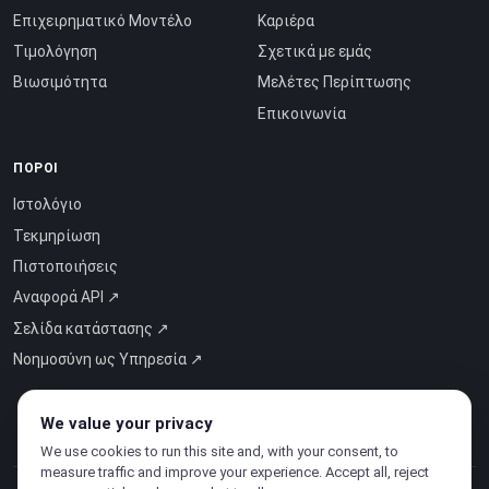
Επιχειρηματικό Μοντέλο
Καριέρα
Τιμολόγηση
Σχετικά με εμάς
Βιωσιμότητα
Μελέτες Περίπτωσης
Επικοινωνία
ΠΌΡΟΙ
Ιστολόγιο
Τεκμηρίωση
Πιστοποιήσεις
Αναφορά API ↗
Σελίδα κατάστασης ↗
Νοημοσύνη ως Υπηρεσία ↗
We value your privacy
We use cookies to run this site and, with your consent, to
measure traffic and improve your experience. Accept all, reject