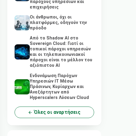
παρόχους υπηρεσιών και
επιχειρήσεις
Οι άνθρωποι, όχι οι
πλατφόρμες, οδηγούν την
πρόοδο
Από το Shadow AI στο
Sovereign Cloud: Γιατί οι
τοπικοί πάροχοι υπηρεσιών
και οι τηλεπικοινωνιακοί
πάροχοι είναι το μέλλον του
αξιόπιστου AI
Ενδυνάμωση Παρόχων
Υπηρεσιών IT Μέσω
Πράσινων, Κυρίαρχων και
Ανεξάρτητων από
Hyperscalers Λύσεων Cloud
Όλες οι αναρτήσεις