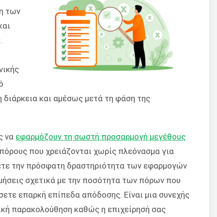
ση των
και
.
η
νικής
ό
διάρκεια και αμέσως μετά τη φάση της
ες να
εφαρμόζουν τη σωστή προσαρμογή μεγέθους
πόρους που χρειάζονται χωρίς πλεόνασμα για
ετε την πρόσφατη δραστηριότητα των εφαρμογών
ιμήσεις σχετικά με την ποσότητα των πόρων που
σετε επαρκή επίπεδα απόδοσης. Είναι μια συνεχής
τική παρακολούθηση καθώς η επιχείρησή σας