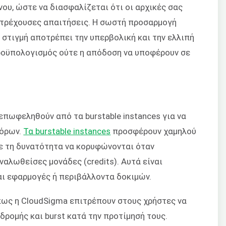
ου, ώστε να διασφαλίζεται ότι οι αρχικές σας
 τρέχουσες απαιτήσεις. Η σωστή προσαρμογή
η στιγμή αποτρέπει την υπερβολική και την ελλιπή
ροϋπολογισμός ούτε η απόδοση να υποφέρουν σε
 επωφεληθούν από τα burstable instances για να
πόρων.
Τα burstable instances
προσφέρουν χαμηλού
ε τη δυνατότητα να κορυφώνονται όταν
αλωθείσες μονάδες (credits). Αυτά είναι
αι εφαρμογές ή περιβάλλοντα δοκιμών.
όπως η CloudSigma επιτρέπουν στους χρήστες να
ρομής και burst κατά την προτίμησή τους.