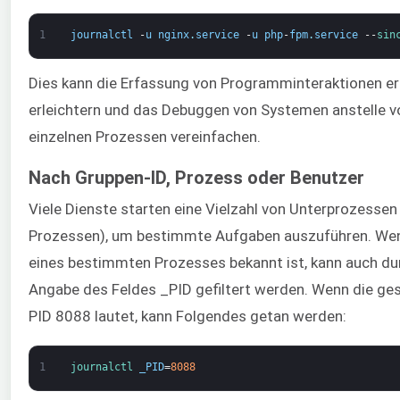
1
journalctl
-
u
nginx
.
service
-
u
php
-
fpm
.
service
--
sin
Dies kann die Erfassung von Programminteraktionen er
erleichtern und das Debuggen von Systemen anstelle v
einzelnen Prozessen vereinfachen.
Nach Gruppen-ID, Prozess oder Benutzer
Viele Dienste starten eine Vielzahl von Unterprozessen 
Prozessen), um bestimmte Aufgaben auszuführen. Wen
eines bestimmten Prozesses bekannt ist, kann auch du
Angabe des Feldes _PID gefiltert werden. Wenn die ge
PID 8088 lautet, kann Folgendes getan werden:
1
journalctl 
_PID
=
8088