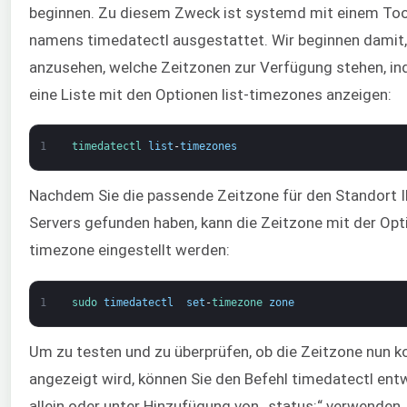
beginnen. Zu diesem Zweck ist systemd mit einem Too
namens timedatectl ausgestattet. Wir beginnen damit,
anzusehen, welche Zeitzonen zur Verfügung stehen, in
eine Liste mit den Optionen list-timezones anzeigen:
1
timedatectl 
list
-
timezones
Nachdem Sie die passende Zeitzone für den Standort I
Servers gefunden haben, kann die Zeitzone mit der Opt
timezone eingestellt werden:
1
sudo 
timedatectl
set
-
timezone 
zone
Um zu testen und zu überprüfen, ob die Zeitzone nun k
angezeigt wird, können Sie den Befehl timedatectl ent
allein oder unter Hinzufügung von „status:“ verwenden