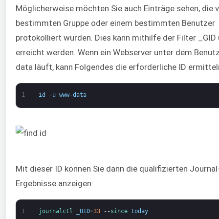
Möglicherweise möchten Sie auch Einträge sehen, die v
bestimmten Gruppe oder einem bestimmten Benutzer
protokolliert wurden. Dies kann mithilfe der Filter _GI
erreicht werden. Wenn ein Webserver unter dem Benu
data läuft, kann Folgendes die erforderliche ID ermittel
1
id
-
u
www
-
data
Mit dieser ID können Sie dann die qualifizierten Journal
Ergebnisse anzeigen:
1
journalctl 
_UID
=
33
--
since 
today