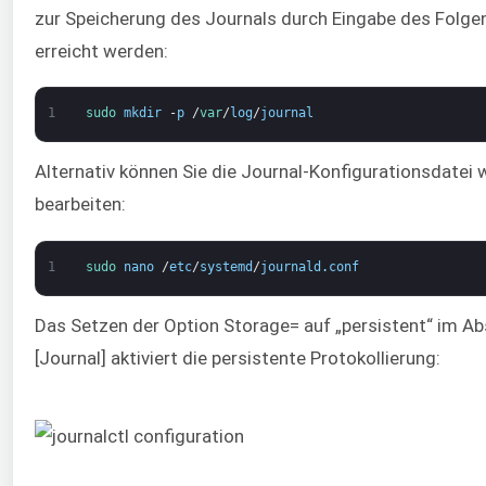
zur Speicherung des Journals durch Eingabe des Folge
erreicht werden:
1
sudo 
mkdir
-
p
/
var
/
log
/
journal
Alternativ können Sie die Journal-Konfigurationsdatei w
bearbeiten:
1
sudo 
nano
/
etc
/
systemd
/
journald
.
conf
Das Setzen der Option Storage= auf „persistent“ im Ab
[Journal] aktiviert die persistente Protokollierung: