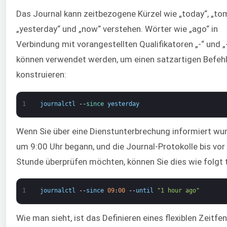
Das Journal kann zeitbezogene Kürzel wie „today“, „to
„yesterday“ und „now“ verstehen. Wörter wie „ago“ in
Verbindung mit vorangestellten Qualifikatoren „-“ und „
können verwendet werden, um einen satzartigen Befehl
konstruieren:
1
journalctl
--
since 
yesterday
Wenn Sie über eine Dienstunterbrechung informiert wur
um 9:00 Uhr begann, und die Journal-Protokolle bis vor 
Stunde überprüfen möchten, können Sie dies wie folgt 
1
journalctl
--
since
09
:
00
--
until
"1 hour ago"
Wie man sieht, ist das Definieren eines flexiblen Zeitfe