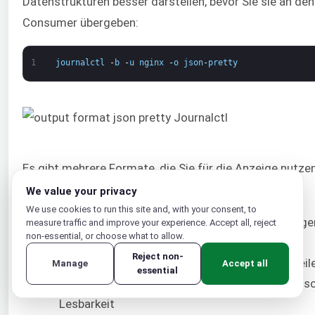
Datenstrukturen besser darstellen, bevor Sie sie an de
Consumer übergeben:
1
journalctl
-
b
-
u
nginx
-
o
json
-
pretty
Es gibt mehrere Formate, die Sie für die Anzeige nutze
We value your privacy
cat: Zeigt nur das Nachrichtenfeld selbst an.
We use cookies to run this site and, with your consent, to
export: Ein Binärformat, das sich zum Übertrage
measure traffic and improve your experience. Accept all, reject
non-essential, or choose what to allow.
Sichern eignet.
Reject non-
json: Standard-JSON mit einem Eintrag pro Zeile
Manage
Accept all
essential
json-pretty: JSON-formatiert für bessere mensc
Lesbarkeit