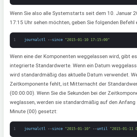
Wenn Sie also alle Systemstarts seit dem 10. Januar 
17:15 Uhr sehen möchten, geben Sie folgenden Befehl e
1
journalctl
--
since
"2015-01-10 17:15:00"
Wenn eine der Komponenten weggelassen wird, gibt es
integrierte Standardwerte. Wenn ein Datum weggelass
wird standardmäßig das aktuelle Datum verwendet. W
Zeitkomponente fehlt, ist Mitternacht der Standardwe
(00:00:00). Wenn Sie die Sekunden bei der Zeitkompon
weglassen, werden sie standardmäßig auf den Anfang 
Minute (00) gesetzt:
1
journalctl
--
since
"2015-01-10"
--
until
"2015-01-11 