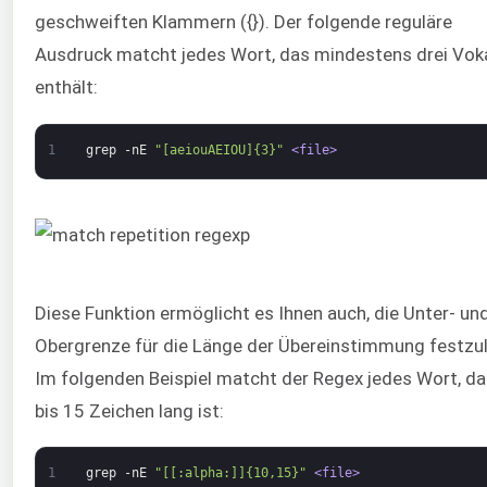
geschweiften Klammern ({}). Der folgende reguläre
Ausdruck matcht jedes Wort, das mindestens drei Vok
enthält:
1
grep
-nE
"[aeiouAEIOU]{3}"
<file>
Diese Funktion ermöglicht es Ihnen auch, die Unter- un
Obergrenze für die Länge der Übereinstimmung festzu
Im folgenden Beispiel matcht der Regex jedes Wort, d
bis 15 Zeichen lang ist:
1
grep
-nE
"[[:alpha:]]{10,15}"
<file>