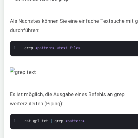
Als Nächstes können Sie eine einfache Textsuche mit 
durchführen:
1
grep
<pattern>
<text_file>
Es ist möglich, die Ausgabe eines Befehls an grep
weiterzuleiten (Piping):
1
cat
gpl
.
txt
|
grep
<pattern>