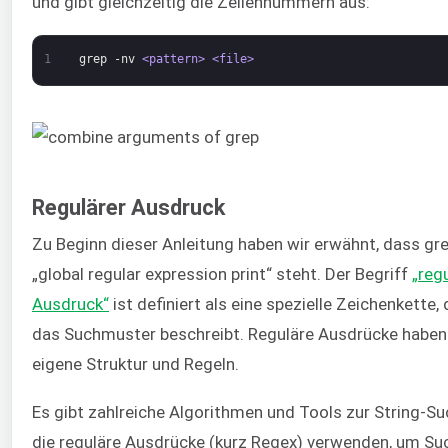
und gibt gleichzeitig die Zeilennummern aus:
1
grep
-nv
<pattern>
<file>
Regulärer Ausdruck
Zu Beginn dieser Anleitung haben wir erwähnt, dass gre
„global regular expression print“ steht. Der Begriff
„reg
Ausdruck“
ist definiert als eine spezielle Zeichenkette, 
das Suchmuster beschreibt. Reguläre Ausdrücke haben 
eigene Struktur und Regeln.
Es gibt zahlreiche Algorithmen und Tools zur String-Su
die reguläre Ausdrücke (kurz Regex) verwenden, um Su