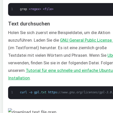
1
grep
<regex>
<file>
Text durchsuchen
Holen Sie sich zuerst eine Beispieldatei, um die Aktion
auszuführen. Laden Sie die
GNU General Public License 
(im Textformat) herunter. Es ist eine ziemlich große
Textdatei mit vielen Wörtern und Phrasen. Wenn Sie
Ub
verwenden, finden Sie sie in der folgenden Datei. Folge
unserem
Tutorial für eine schnelle und einfache Ubuntu
Installation
.
1
curl
-
o
gpl
.
txt 
https
:
//www.gnu.org/licenses/gpl-3.0