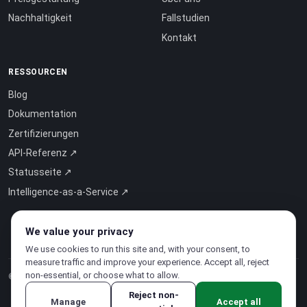
Nachhaltigkeit
Fallstudien
Kontakt
RESSOURCEN
Blog
Dokumentation
Zertifizierungen
API-Referenz ↗
Statusseite ↗
Intelligence-as-a-Service ↗
We value your privacy
We use cookies to run this site and, with your consent, to
measure traffic and improve your experience. Accept all, reject
non-essential, or choose what to allow.
© 2026 CloudSigma Holding AG.
Alle Rechte vorbehalten
.
Reject non-
Manage
Accept all