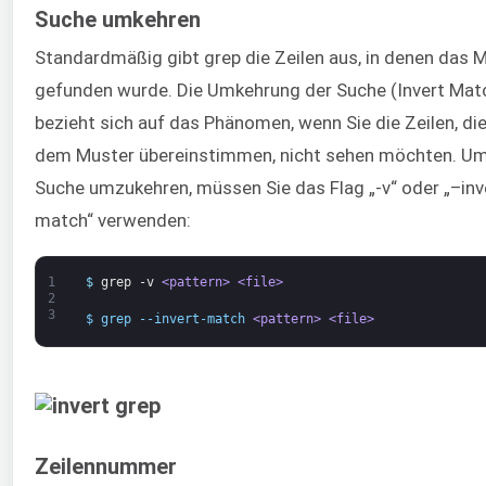
Suche umkehren
Standardmäßig gibt grep die Zeilen aus, in denen das 
gefunden wurde. Die Umkehrung der Suche (Invert Mat
bezieht sich auf das Phänomen, wenn Sie die Zeilen, di
dem Muster übereinstimmen, nicht sehen möchten. Um
Suche umzukehren, müssen Sie das Flag „-v“ oder „–inv
match“ verwenden:
1
$
grep
-v
<pattern>
<file>
2
3
$ grep --invert-match 
<pattern>
<file>
Zeilennummer