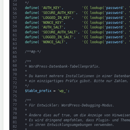
53
*/
54
define
(
'AUTH_KEY'
,
'{{ lookup('
password
', 
55
define
(
'SECURE_AUTH_KEY'
,
'{{ lookup('
password
', 
56
define
(
'LOGGED_IN_KEY'
,
'{{ lookup('
password
', 
57
58
define
(
'NONCE_KEY'
,
'{{ lookup('
password
', 
59
define
(
'AUTH_SALT'
,
'{{ lookup('
password
', 
60
define
(
'SECURE_AUTH_SALT'
,
'{{ lookup('
password
', 
61
define
(
'LOGGED_IN_SALT'
,
'{{ lookup('
password
', 
62
define
(
'NONCE_SALT'
,
'{{ lookup('
password
', 
63
64
/**#@-*/
65
66
67
/**
68
* WordPress-Datenbank-Tabellenpräfix.
69
*
70
* Du kannst mehrere Installationen in einer Datenba
71
* ein einzigartiges Präfix gibst. Bitte nur Zahlen,
72
*/
73
$
table_prefix
=
'wp_'
;
74
75
76
/**
77
* Für Entwickler: WordPress-Debugging-Modus.
78
*
79
* Ändere dies auf true, um die Anzeige von Hinweise
80
* Es wird dringend empfohlen, dass Plugin- und Them
81
* in ihren Entwicklungsumgebungen verwenden.
82
*