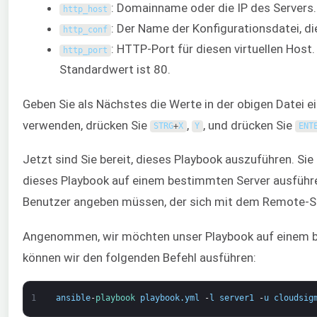
: Domainname oder die IP des Servers.
http_host
: Der Name der Konfigurationsdatei, die
http_conf
: HTTP-Port für diesen virtuellen Host
http_port
Standardwert ist 80.
Geben Sie als Nächstes die Werte in der obigen Datei ei
verwenden, drücken Sie
,
, und drücken Sie
STRG
+
X
Y
ENT
Jetzt sind Sie bereit, dieses Playbook auszuführen. S
dieses Playbook auf einem bestimmten Server ausführ
Benutzer angeben müssen, der sich mit dem Remote-Se
Angenommen, wir möchten unser Playbook auf einem be
können wir den folgenden Befehl ausführen:
1
ansible
-
playbook 
playbook
.
yml
-
l
server1
-
u
cloudsig