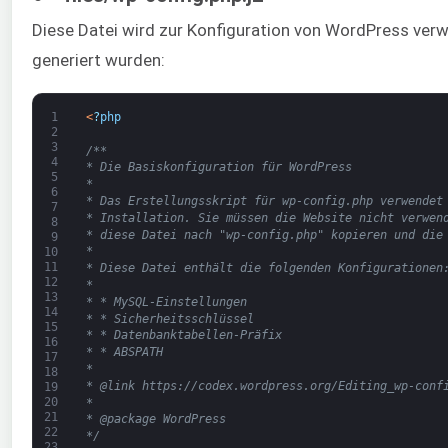
Diese Datei wird zur Konfiguration von WordPress verwe
generiert wurden:
1
<
?
php
2
3
/**
4
* Die Basiskonfiguration für WordPress
5
*
6
* Das Erstellungsskript für wp-config.php verwendet
7
* Installation. Sie müssen die Website nicht verwen
8
* diese Datei nach "wp-config.php" kopieren und die
9
*
10
11
* Diese Datei enthält die folgenden Konfigurationen
12
*
13
* * MySQL-Einstellungen
14
* * Sicherheitsschlüssel
15
* * Datenbanktabellen-Präfix
16
* * ABSPATH
17
*
18
* @link https://codex.wordpress.org/Editing_wp-conf
19
20
*
21
* @package WordPress
22
*/
23