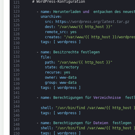
# WordPress-Konfiguration
121
122
123
-
name
:
Herunterladen 
und 
entpacken 
des neues
124
unarchive
:
125
src
:
https
:
//wordpress.org/latest.tar.gz
126
dest
:
"/var/www/{{ http_host }}"
127
remote_src
:
yes
128
creates
:
"/var/www/{{ http_host }}/wordpre
129
tags
:
[
wordpress
]
130
131
132
-
name
:
Besitzrechte 
festlegen
133
file
:
134
path
:
"/var/www/{{ http_host }}"
135
state
:
directory
136
recurse
:
yes
137
owner
:
www
-
data
138
group
:
www
-
data
139
tags
:
[
wordpress
]
140
141
142
-
name
:
Berechtigungen 
für 
Verzeichnisse 
fest
143
144
shell
:
"/usr/bin/find /var/www/{{ http_host 
145
tags
:
[
wordpress
]
146
147
-
name
:
Berechtigungen 
für 
Dateien 
festlegen
148
shell
:
"/usr/bin/find /var/www/{{ http_host 
149
tags
:
[
wordpress
]
150