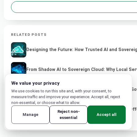
RELATED POSTS
Designing the Future: How Trusted AI and Sovereig
From Shadow AI to Sovereign Cloud: Why Local Serv
We value your privacy
Empowering IT Service Provider Through Green So
We use cookies to run this site and, with your consent, to
measure traffic and improve your experience. Accept all, reject
non-essential, or choose what to allow.
Siaflex Launches New Turkey Cloud Computing Off
Reject non-
Manage
Accept all
essential