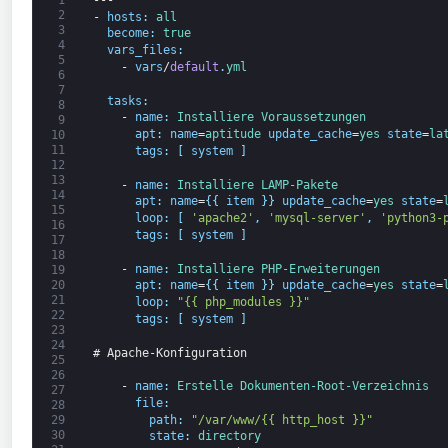
2
-
hosts
:
all
3
become
:
true
4
vars_files
:
5
-
vars
/
default
.
yml
6
7
tasks
:
8
-
name
:
Installiere 
Voraussetzungen
9
apt
:
name
=
aptitude 
update_cache
=
yes 
state
=
la
10
11
tags
:
[
system
]
12
13
-
name
:
Installiere 
LAMP-
Pakete
14
apt
:
name
=
{
{
item
}
}
update_cache
=
yes 
state
=
15
loop
:
[
'apache2'
,
'mysql-server'
,
'python3-
16
tags
:
[
system
]
17
18
-
name
:
Installiere 
PHP-
Erweiterungen
19
20
apt
:
name
=
{
{
item
}
}
update_cache
=
yes 
state
=
21
loop
:
"{{ php_modules }}"
22
tags
:
[
system
]
23
24
# Apache-Konfiguration
25
26
-
name
:
Erstelle 
Dokumenten-
Root-Verzeichnis
27
file
:
28
path
:
"/var/www/{{ http_host }}"
29
30
state
:
directory