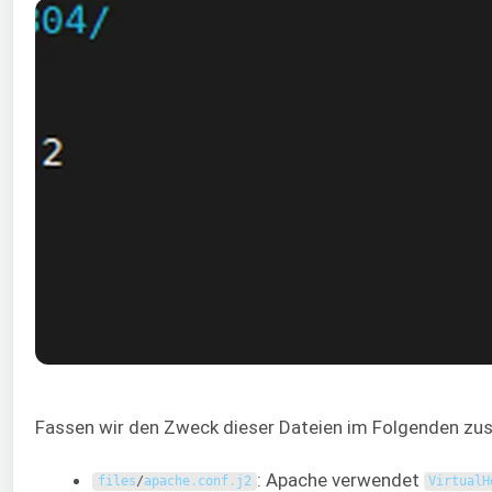
Fassen wir den Zweck dieser Dateien im Folgenden z
: Apache verwendet
files
/
apache
.
conf
.
j2
VirtualH