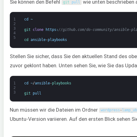
Sie können den Befehl
wie unten beschrieben 
git 
pull
1
cd
~
2
3
git 
clone
https
:
//github.com/do-community/ansible-pl
4
5
cd 
ansible
-
playbooks
Stellen Sie sicher, dass Sie den aktuellen Stand des o
zuvor geklont haben. Unten sehen Sie, wie Sie das Upd
1
cd
~
/
ansible
-
playbooks
2
3
git 
pull
Nun müssen wir die Dateien im Ordner
wordpress
-
lamp_ub
Ubuntu-Version variieren. Auf den ersten Blick sehen Si