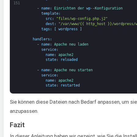
151
-
name
:
Einrichten 
der 
wp-
-
Konfiguration
template
:
src
:
"files/wp-config.php.j2"
dest
:
"/var/www/{{ http_host }}/wordpress/
tags
:
[
wordpress
]
handlers
:
-
name
:
Apache 
neu laden
service
:
name
:
apache2
state
:
reloaded
-
name
:
Apache 
neu starten
service
:
name
:
apache2
state
:
restarted
Sie können diese Dateien nach Bedarf anpassen, um sie
anzupassen.
Fazit
In dieser Anleitung haben wir gezeigt, wie Sie die Ins