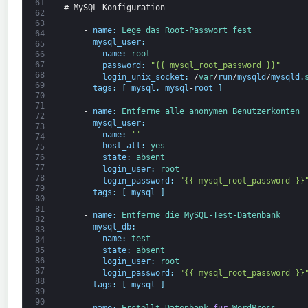
61
# MySQL-Konfiguration
62
63
-
name
:
Lege 
das 
Root-
Passwort fest
64
mysql_user
:
65
name
:
root
66
67
password
:
"{{ mysql_root_password }}"
68
login_unix_socket
:
/
var
/
run
/
mysqld
/
mysqld
.
69
tags
:
[
mysql
,
mysql
-
root
]
70
71
-
name
:
Entferne 
alle 
anonymen 
Benutzer
konten
72
mysql_user
:
73
name
:
''
74
host_all
:
yes
75
76
state
:
absent
77
login_user
:
root
78
login_password
:
"{{ mysql_root_password }}
79
tags
:
[
mysql
]
80
81
-
name
:
Entferne 
die 
MySQL-
Test-
Datenbank
82
mysql_db
:
83
name
:
test
84
state
:
absent
85
86
login_user
:
root
87
login_password
:
"{{ mysql_root_password }}
88
tags
:
[
mysql
]
89
90
-
name
:
Erstellt 
Datenbank 
für
WordPress