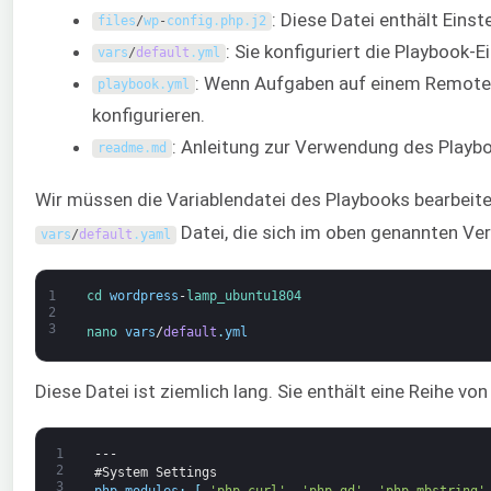
: Diese Datei enthält Eins
files
/
wp
-
config
.
php
.
j2
: Sie konfiguriert die Playbook-E
vars
/
default
.
yml
: Wenn Aufgaben auf einem Remote-
playbook
.
yml
konfigurieren.
: Anleitung zur Verwendung des Playb
readme
.
md
Wir müssen die Variablendatei des Playbooks bearbeiten
Datei, die sich im oben genannten Ver
vars
/
default
.
yaml
1
cd 
wordpress
-
lamp_ubuntu1804
2
3
nano 
vars
/
default
.
yml
Diese Datei ist ziemlich lang. Sie enthält eine Reihe von
1
---
2
#System Settings
3
php_modules
:
[
'php-curl'
,
'php-gd'
,
'php-mbstring'