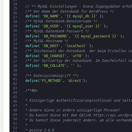
24
// ** MySQL-Einstellungen - Diese Zugangsdaten erha
25
/** Der Name der Datenbank für WordPress */
26
define
(
'DB_NAME'
,
'{{ mysql_db }}'
)
;
27
/** MySQL-Datenbank-Benutzername */
28
define
(
'DB_USER'
,
'{{ mysql_user }}'
)
;
29
30
/** MySQL-Datenbank-Passwort */
31
define
(
'DB_PASSWORD'
,
'{{ mysql_password }}'
)
;
32
/** MySQL-Hostname */
33
define
(
'DB_HOST'
,
'localhost'
)
;
34
/** Zeichensatz der Datenbank, der beim Erstellen v
35
define
(
'DB_CHARSET'
,
'utf8'
)
;
36
/** Der Sortiertyp der Datenbank. Im Zweifelsfall n
37
define
(
'DB_COLLATE'
,
''
)
;
38
39
40
/** Dateisystemzugriff **/
41
define
(
'FS_METHOD'
,
'direct'
)
;
42
43
/**#@+
44
45
* Einzigartige Authentifizierungsschlüssel und Salt
46
*
47
48
* Ändere diese in andere einzigartige Phrasen!
49
* Du kannst diese mit dem {@link https://api.wordpr
50
* Du kannst diese jederzeit ändern, um alle vorhand
51
*
52
* @since 2.6.0