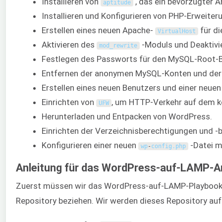
Installieren von
, das ein bevorzugter A
aptitude
Installieren und Konfigurieren von PHP-Erweite
Erstellen eines neuen Apache-
für d
VirtualHost
Aktivieren des
-Moduls und Deaktivi
mod_rewrite
Festlegen des Passworts für den MySQL-Root-B
Entfernen der anonymen MySQL-Konten und der
Erstellen eines neuen Benutzers und einer neu
Einrichten von
, um HTTP-Verkehr auf dem ko
UFW
Herunterladen und Entpacken von WordPress.
Einrichten der Verzeichnisberechtigungen und -b
Konfigurieren einer neuen
-Datei mi
wp
-
config
.
php
Anleitung für das WordPress-auf-LAMP-A
Zuerst müssen wir das WordPress-auf-LAMP-Playbook
Repository beziehen. Wir werden dieses Repository au