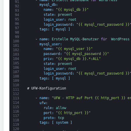
91
mysql_db
:
92
name
:
"{{ mysql_db }}"
93
state
:
present
94
95
login_user
:
root
96
login_password
:
"{{ mysql_root_password }}
97
tags
:
[
mysql
]
98
99
-
name
:
Erstelle 
MySQL-
Benutzer 
für 
WordPress
100
mysql_user
:
101
name
:
"{{ mysql_user }}"
102
password
:
"{{ mysql_password }}"
103
104
priv
:
"{{ mysql_db }}.*:ALL"
105
state
:
present
106
login_user
:
root
107
login_password
:
"{{ mysql_root_password }}
108
tags
:
[
mysql
]
109
110
# UFW-Konfiguration
111
112
-
name
:
"UFW - HTTP auf Port {{ http_port }} e
113
114
ufw
:
115
rule
:
allow
116
port
:
"{{ http_port }}"
117
proto
:
tcp
118
tags
:
[
system
]
119
120