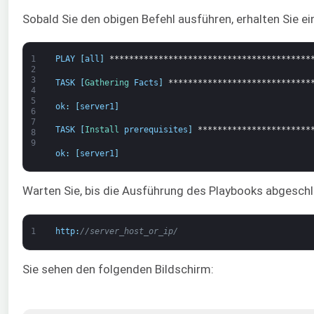
Sobald Sie den obigen Befehl ausführen, erhalten Sie e
1
PLAY
[
all
]
*****************************************
2
3
TASK
[
Gathering 
Facts
]
*****************************
4
5
ok
:
[
server1
]
6
7
TASK
[
Install 
prerequisites
]
***********************
8
9
ok
:
[
server1
]
Warten Sie, bis die Ausführung des Playbooks abgeschl
1
http
:
//server_host_or_ip/
Sie sehen den folgenden Bildschirm: