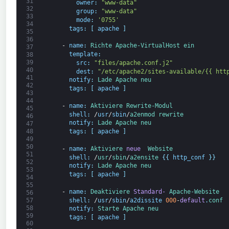
31
owner
:
"www-data"
32
group
:
"www-data"
33
mode
:
'0755'
34
tags
:
[
apache
]
35
36
-
name
:
Richte 
Apache-
VirtualHost 
ein
37
template
:
38
39
src
:
"files/apache.conf.j2"
40
dest
:
"/etc/apache2/sites-available/{{ htt
41
notify
:
Lade 
Apache neu
42
tags
:
[
apache
]
43
44
-
name
:
Aktiviere 
Rewrite-
Modul
45
shell
:
/
usr
/
sbin
/
a2enmod 
rewrite
46
notify
:
Lade 
Apache neu
47
48
tags
:
[
apache
]
49
50
-
name
:
Aktiviere 
neue 
Website
51
shell
:
/
usr
/
sbin
/
a2ensite
{
{
http_conf
}
}
52
notify
:
Lade 
Apache neu
53
tags
:
[
apache
]
54
55
-
name
:
Deaktiviere 
Standard-
Apache-
Website
56
shell
:
/
usr
/
sbin
/
a2dissite
000
-
default
.
conf
57
58
notify
:
Starte 
Apache neu
59
tags
:
[
apache
]
60