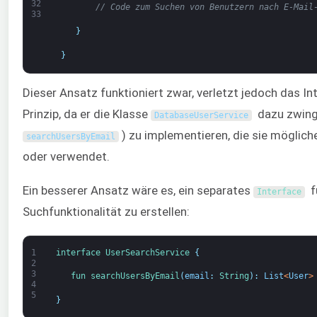
32
// Code zum Suchen von Benutzern nach E-Mail
33
}
}
Dieser Ansatz funktioniert zwar, verletzt jedoch das I
Prinzip, da er die Klasse
dazu zwingt
DatabaseUserService
) zu implementieren, die sie möglich
searchUsersByEmail
oder verwendet.
Ein besserer Ansatz wäre es, ein separates
fü
Interface
Suchfunktionalität zu erstellen:
1
interface
UserSearchService
{
2
3
fun 
searchUsersByEmail
(
email
:
String
)
:
List
<
User
>
4
5
}