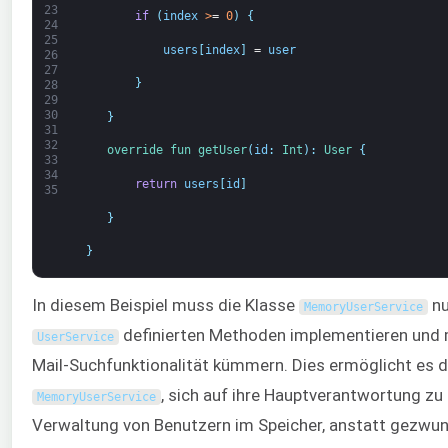
23
if
(
index
>
=
0
)
{
24
25
users
[
index
]
=
user
26
27
}
28
29
30
}
31
32
override 
fun 
getUser
(
id
:
Int
)
:
User
{
33
34
return
users
[
id
]
35
}
}
In diesem Beispiel muss die Klasse
nu
MemoryUserService
definierten Methoden implementieren und m
UserService
Mail-Suchfunktionalität kümmern. Dies ermöglicht es d
, sich auf ihre Hauptverantwortung zu 
MemoryUserService
Verwaltung von Benutzern im Speicher, anstatt gezwung