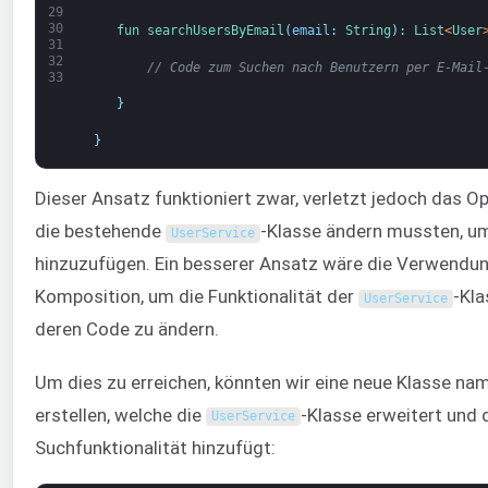
29
30
fun 
searchUsersByEmail
(
email
:
String
)
:
List
<
User
31
32
// Code zum Suchen nach Benutzern per E-Mail
33
}
}
Dieser Ansatz funktioniert zwar, verletzt jedoch das Op
die bestehende
-Klasse ändern mussten, um
UserService
hinzuzufügen. Ein besserer Ansatz wäre die Verwendu
Komposition, um die Funktionalität der
-Kla
UserService
deren Code zu ändern.
Um dies zu erreichen, könnten wir eine neue Klasse n
erstellen, welche die
-Klasse erweitert und d
UserService
Suchfunktionalität hinzufügt: