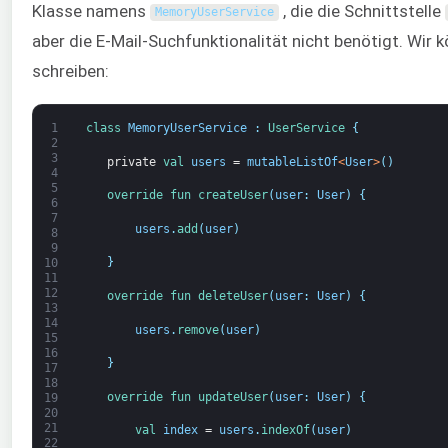
Klasse namens
, die die Schnittstelle
MemoryUserService
aber die E-Mail-Suchfunktionalität nicht benötigt. Wir
schreiben:
1
class
MemoryUserService
:
UserService
{
2
3
private
val 
users
=
mutableListOf
<
User
>
(
)
4
5
override 
fun 
createUser
(
user
:
User
)
{
6
7
users
.
add
(
user
)
8
9
}
10
11
12
override 
fun 
deleteUser
(
user
:
User
)
{
13
14
users
.
remove
(
user
)
15
16
}
17
18
override 
fun 
updateUser
(
user
:
User
)
{
19
20
21
val 
index
=
users
.
indexOf
(
user
)
22