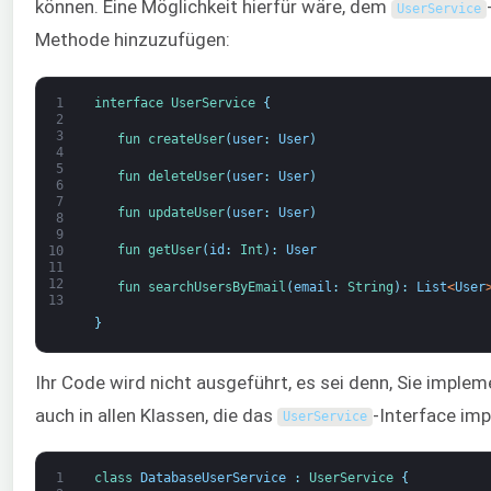
können. Eine Möglichkeit hierfür wäre, dem
UserService
Methode hinzuzufügen:
1
interface
UserService
{
2
3
fun 
createUser
(
user
:
User
)
4
5
fun 
deleteUser
(
user
:
User
)
6
7
fun 
updateUser
(
user
:
User
)
8
9
fun 
getUser
(
id
:
Int
)
:
User
10
11
12
fun 
searchUsersByEmail
(
email
:
String
)
:
List
<
User
13
}
Ihr Code wird nicht ausgeführt, es sei denn, Sie imple
auch in allen Klassen, die das
-Interface im
UserService
1
class
DatabaseUserService
:
UserService
{