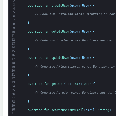
2
3
override 
fun 
createUser
(
user
:
User
)
{
4
5
// Code zum Erstellen eines Benutzers in der
6
7
}
8
9
override 
fun 
deleteUser
(
user
:
User
)
{
10
11
12
// Code zum Löschen eines Benutzers aus der 
13
14
}
15
16
override 
fun 
updateUser
(
user
:
User
)
{
17
18
// Code zum Aktualisieren eines Benutzers in
19
20
21
}
22
23
override 
fun 
getUser
(
id
:
Int
)
:
User
{
24
25
// Code zum Abrufen eines Benutzers aus der 
26
27
}
28
29
30
override 
fun 
searchUsersByEmail
(
email
:
String
)
:
31