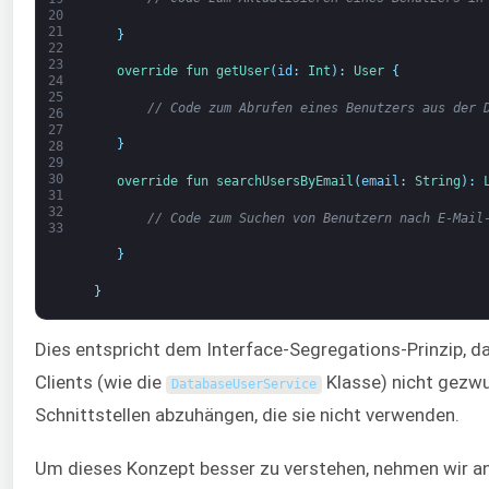
20
21
}
22
23
override 
fun 
getUser
(
id
:
Int
)
:
User
{
24
25
// Code zum Abrufen eines Benutzers aus der 
26
27
}
28
29
30
override 
fun 
searchUsersByEmail
(
email
:
String
)
:
31
32
// Code zum Suchen von Benutzern nach E-Mail
33
}
}
Dies entspricht dem Interface-Segregations-Prinzip, da 
Clients (wie die
Klasse) nicht gezwu
DatabaseUserService
Schnittstellen abzuhängen, die sie nicht verwenden.
Um dieses Konzept besser zu verstehen, nehmen wir an,