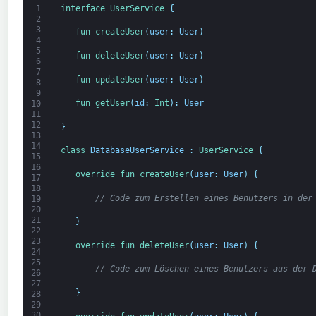
1
interface
UserService
{
2
3
fun 
createUser
(
user
:
User
)
4
5
fun 
deleteUser
(
user
:
User
)
6
7
fun 
updateUser
(
user
:
User
)
8
9
fun 
getUser
(
id
:
Int
)
:
User
10
11
12
}
13
14
class
DatabaseUserService
:
UserService
{
15
16
override 
fun 
createUser
(
user
:
User
)
{
17
18
// Code zum Erstellen eines Benutzers in der
19
20
21
}
22
23
override 
fun 
deleteUser
(
user
:
User
)
{
24
25
// Code zum Löschen eines Benutzers aus der 
26
27
}
28
29
30