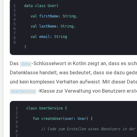
1
data 
class
User
(
2
3
val 
firstName
:
String
,
4
5
val 
lastName
:
String
,
6
7
val 
email
:
String
8
9
)
Das
-Schlüsselwort in Kotlin zeigt an, dass es sic
data
Datenklasse handelt, was bedeutet, dass sie dazu gedac
und kein komplexes Verhalten aufweist. Mit dieser Dat
-Klasse zur Verwaltung von Benutzern erste
UserService
1
class
UserService
{
2
3
fun 
createUser
(
user
:
User
)
{
4
5
// Code zum Erstellen eines Benutzers in der
6
7