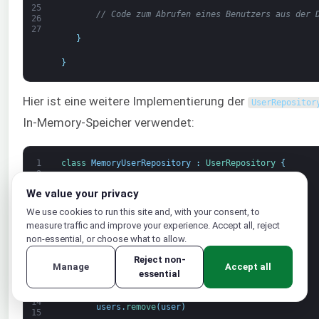
25
// Code zum Abrufen eines Benutzers aus der 
26
27
}
}
Hier ist eine weitere Implementierung der
UserRepositor
In-Memory-Speicher verwendet:
1
class
MemoryUserRepository
:
UserRepository
{
2
3
private
val 
users
=
mutableListOf
<
User
>
(
)
We value your privacy
4
5
override 
fun 
create
(
user
:
User
)
{
We use cookies to run this site and, with your consent, to
6
measure traffic and improve your experience. Accept all, reject
7
users
.
add
(
user
)
8
non-essential, or choose what to allow.
9
}
Reject non-
10
Manage
Accept all
11
essential
12
override 
fun 
delete
(
user
:
User
)
{
13
14
users
.
remove
(
user
)
15