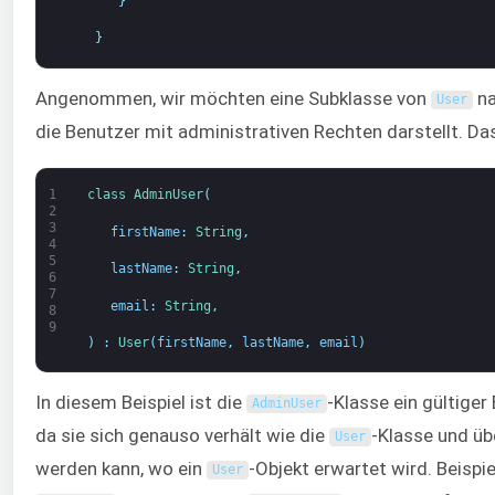
}
}
Angenommen, wir möchten eine Subklasse von
n
User
die Benutzer mit administrativen Rechten darstellt. Das
1
class
AdminUser
(
2
3
firstName
:
String
,
4
5
lastName
:
String
,
6
7
email
:
String
,
8
9
)
:
User
(
firstName
,
lastName
,
email
)
In diesem Beispiel ist die
-Klasse ein gültiger
AdminUser
da sie sich genauso verhält wie die
-Klasse und üb
User
werden kann, wo ein
-Objekt erwartet wird. Beispi
User