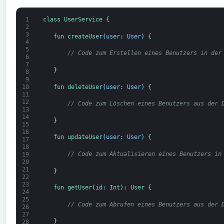
1
class
UserService
{
2
3
fun 
createUser
(
user
:
User
)
{
4
5
// Code zum Erstellen eines Benutzers in der
6
7
}
8
9
fun 
deleteUser
(
user
:
User
)
{
10
11
12
// Code zum Löschen eines Benutzers aus der 
13
14
}
15
16
fun 
updateUser
(
user
:
User
)
{
17
18
// Code zum Aktualisieren eines Benutzers in
19
20
21
}
22
23
fun 
getUser
(
id
:
Int
)
:
User
{
24
25
// Code zum Abrufen eines Benutzers aus der 
26
27
}
28