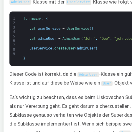
-Klasse mit der
-Klasse wie folgt
AdminUser
UserService
1
fun 
main
(
)
{
2
3
val 
userService
=
UserService
(
)
4
5
val 
adminUser
=
AdminUser
(
"John"
,
"Doe"
,
"john.do
6
7
userService
.
createUser
(
adminUser
)
8
9
}
Dieser Code ist korrekt, da die
-Klasse ein gül
AdminUser
Klasse ist und auf dieselbe Weise wie ein
-Objekt 
User
Es’s wichtig zu beachten, dass es beim Liskovschen Su
als nur Vererbung geht. Es geht darum sicherzustellen,
Subklasse genauso verhalten wie Objekte der Superklas
die Subklasse implementiert ist. Wenn sich beispielswe