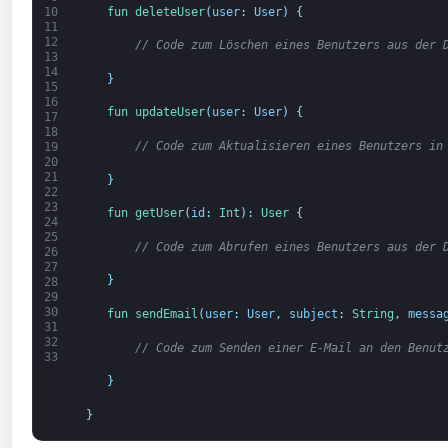
fun 
deleteUser
(
user
:
User
)
{
10
11
12
// Code zum Löschen eines Benutzers aus der 
13
14
}
15
16
fun 
updateUser
(
user
:
User
)
{
17
18
// Code zum Aktualisieren eines Benutzers in
19
20
21
}
22
23
fun 
getUser
(
id
:
Int
)
:
User
{
24
25
// Code zum Abrufen eines Benutzers aus der 
26
27
}
28
29
30
fun 
sendEmail
(
user
:
User
,
subject
:
String
,
messa
31
32
// Code zum Senden einer E-Mail an den Benut
33
}
}