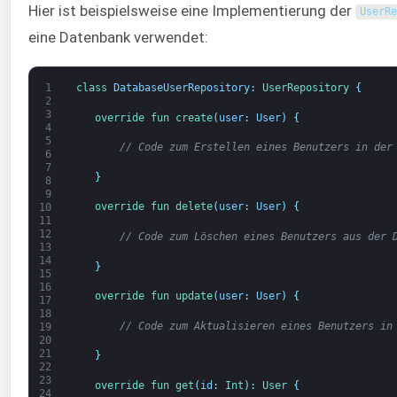
Hier ist beispielsweise eine Implementierung der
UserRe
eine Datenbank verwendet:
1
class
DatabaseUserRepository
:
UserRepository
{
2
3
override 
fun 
create
(
user
:
User
)
{
4
5
// Code zum Erstellen eines Benutzers in der
6
7
}
8
9
override 
fun 
delete
(
user
:
User
)
{
10
11
12
// Code zum Löschen eines Benutzers aus der 
13
14
}
15
16
override 
fun 
update
(
user
:
User
)
{
17
18
// Code zum Aktualisieren eines Benutzers in
19
20
21
}
22
23
override 
fun 
get
(
id
:
Int
)
:
User
{
24