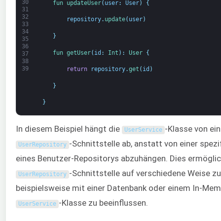
30
fun 
updateUser
(
user
:
User
)
{
31
32
repository
.
update
(
user
)
33
34
}
35
36
fun 
getUser
(
id
:
Int
)
:
User
{
37
38
39
return
repository
.
get
(
id
)
}
}
In diesem Beispiel hängt die
-Klasse von ei
UserService
-Schnittstelle ab, anstatt von einer spe
UserRepository
eines Benutzer-Repositorys abzuhängen. Dies ermöglich
-Schnittstelle auf verschiedene Weise z
UserRepository
beispielsweise mit einer Datenbank oder einem In-Mem
-Klasse zu beeinflussen.
UserService