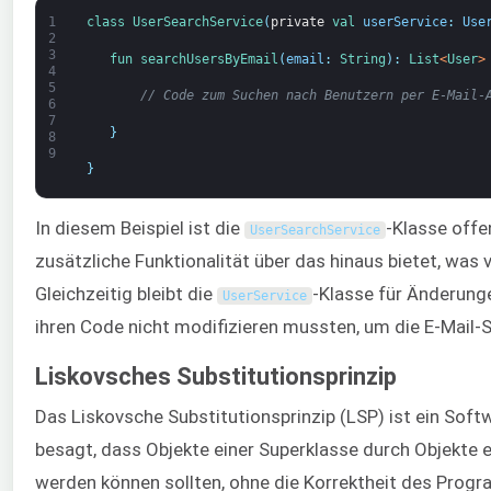
1
class
UserSearchService
(
private
val 
userService
:
Use
2
3
fun 
searchUsersByEmail
(
email
:
String
)
:
List
<
User
>
4
5
// Code zum Suchen nach Benutzern per E-Mail-
6
7
}
8
9
}
In diesem Beispiel ist die
-Klasse offe
UserSearchService
zusätzliche Funktionalität über das hinaus bietet, was
Gleichzeitig bleibt die
-Klasse für Änderung
UserService
ihren Code nicht modifizieren mussten, um die E-Mail-
Liskovsches Substitutionsprinzip
Das Liskovsche Substitutionsprinzip (LSP) ist ein Soft
besagt, dass Objekte einer Superklasse durch Objekte e
werden können sollten, ohne die Korrektheit des Prog