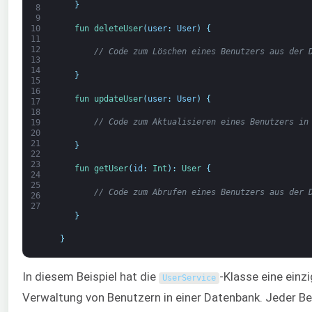
}
8
9
fun 
deleteUser
(
user
:
User
)
{
10
11
12
// Code zum Löschen eines Benutzers aus der 
13
14
}
15
16
fun 
updateUser
(
user
:
User
)
{
17
18
// Code zum Aktualisieren eines Benutzers in
19
20
21
}
22
23
fun 
getUser
(
id
:
Int
)
:
User
{
24
25
// Code zum Abrufen eines Benutzers aus der 
26
27
}
}
In diesem Beispiel hat die
-Klasse eine einz
UserService
Verwaltung von Benutzern in einer Datenbank. Jeder B