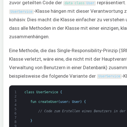
zuvor geteilten Code der
repräsentiert.
data 
class
User
-Klasse hängen mit dieser Verantwortung 
UserService
kohäsiv. Dies macht die Klasse einfacher zu verstehen u
dass alle Methoden in der Klasse mit einer einzigen, kl
zusammenhängen.
Eine Methode, die das Single-Responsibility-Prinzip (SR
Klasse verletzt, wäre eine, die nicht mit der Hauptvera
Verwaltung von Benutzern in einer Datenbank) zusamm
beispielsweise die folgende Variante der
-K
UserService
1
class
UserService
{
2
3
fun 
createUser
(
user
:
User
)
{
4
5
// Code zum Erstellen eines Benutzers in der
6
7
}
8
9