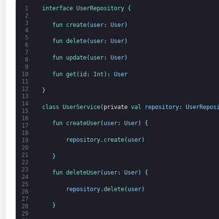
1
interface
UserRepository
{
2
3
fun 
create
(
user
:
User
)
4
5
fun 
delete
(
user
:
User
)
6
7
fun 
update
(
user
:
User
)
8
9
fun 
get
(
id
:
Int
)
:
User
10
11
12
}
13
14
class
UserService
(
private
val 
repository
:
UserRepos
15
16
fun 
createUser
(
user
:
User
)
{
17
18
repository
.
create
(
user
)
19
20
21
}
22
23
fun 
deleteUser
(
user
:
User
)
{
24
25
repository
.
delete
(
user
)
26
27
}
28
29