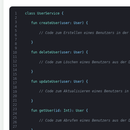
1
class
UserService
{
2
3
fun 
createUser
(
user
:
User
)
{
4
5
// Code zum Erstellen eines Benutzers in der
6
7
}
8
9
fun 
deleteUser
(
user
:
User
)
{
10
11
12
// Code zum Löschen eines Benutzers aus der 
13
14
}
15
16
fun 
updateUser
(
user
:
User
)
{
17
18
// Code zum Aktualisieren eines Benutzers in
19
20
21
}
22
23
fun 
getUser
(
id
:
Int
)
:
User
{
24
25
// Code zum Abrufen eines Benutzers aus der 
26
27