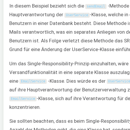
In diesem Beispiel bezieht sich die
-Methode n
sendEmail
Hauptverantwortung der
-Klasse, welche in
UserService
Benutzern in einer Datenbank besteht. Diese Methode i
Mails verantwortlich, was ein separates Anliegen von 
Benutzern ist. Als Folge verletzt diese Methode das SRP
Grund für eine Änderung der UserService-Klasse einführ
Um das Single-Responsibility-Prinzip einzuhalten, wäre 
Versandfunktionalität in eine separate Klasse auszulag
eine
-Klasse. Dies würde es der
EmailService
UserServic
auf ihre Hauptverantwortung der Benutzerverwaltung z
-Klasse, sich auf ihre Verantwortung für d
EmailService
konzentrieren.
Sie sollten beachten, dass es beim Single-Responsibilit
Anzahl der Methoden geht, die eine Klasse hat, sonder