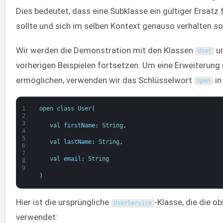
Dies bedeutet, dass eine Subklasse ein gültiger Ersatz 
sollte und sich im selben Kontext genauso verhalten sol
Wir werden die Demonstration mit den Klassen
u
User
vorherigen Beispielen fortsetzen. Um eine Erweiterung
ermöglichen, verwenden wir das Schlüsselwort
in
open
1
open 
class
User
(
2
3
val 
firstName
:
String
,
4
5
val 
lastName
:
String
,
6
7
val 
email
:
String
8
9
)
Hier ist die ursprüngliche
-Klasse, die die o
UserService
verwendet: