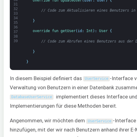
override 
fun 
updateUser
(
user
:
User
)
{
31
32
// Code zum Aktualisieren eines Benutzers in
33
34
}
35
36
override 
fun 
getUser
(
id
:
Int
)
:
User
{
37
38
39
// Code zum Abrufen eines Benutzers aus der 
}
}
In diesem Beispiel definiert das
-Interface 
UserService
Verwaltung von Benutzern in einer Datenbank zusamme
implementiert dieses Interface und 
DatabaseUserService
Implementierungen für diese Methoden bereit.
Angenommen, wir möchten dem
-Interface
UserService
hinzufügen, mit der wir nach Benutzern anhand ihrer E