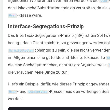
irgendeiner Weise anders verhalten würde als die
User
das Liskovsche Substitutionsprinzip verstoßen, da sie ke
-Klasse wäre.
User
Interface-Segregations-Prinzip
Das Interface-Segregations-Prinzip (ISP) ist ein Softw
besagt, dass Clients nicht dazu gezwungen werden soll
abhängig zu sein, die sie nicht verwende
Schnittstellen
im Allgemeinen eine gute Idee ist, kleine, fokussierte
S
die eine Sache gut machen, anstatt große, universelle
die versuchen, viele Dinge zu tun.
Hier’s ein Beispiel dafür, wie dieses Prinzip angewende
- und
-Klassen aus den vorherigen Bei
User
UserService
werden: