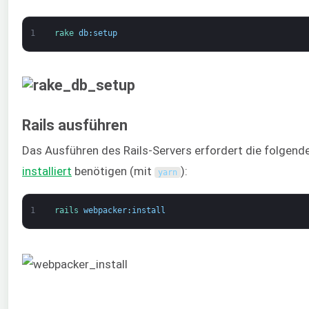
1
rake 
db
:
setup
Rails ausführen
Das Ausführen des Rails-Servers erfordert die folgend
installiert
benötigen (mit
):
yarn
1
rails 
webpacker
:
install