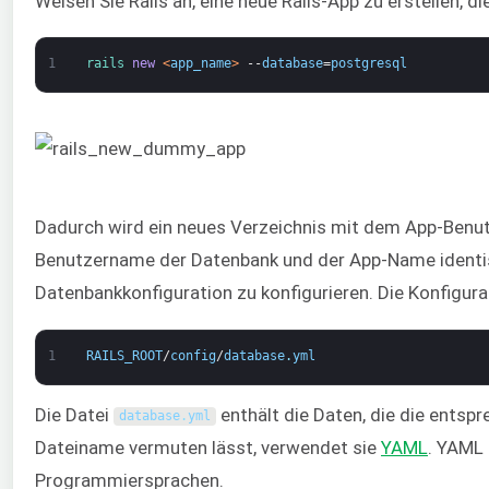
Weisen Sie Rails an, eine neue Rails-App zu erstellen, 
1
rails 
new
<
app_name
>
--
database
=
postgresql
Dadurch wird ein neues Verzeichnis mit dem App-Benutz
Benutzername der Datenbank und der App-Name identisch
Datenbankkonfiguration zu konfigurieren. Die Konfigura
1
RAILS_ROOT
/
config
/
database
.
yml
Die Datei
enthält die Daten, die die entsp
database
.
yml
Dateiname vermuten lässt, verwendet sie
YAML
. YAML 
Programmiersprachen.