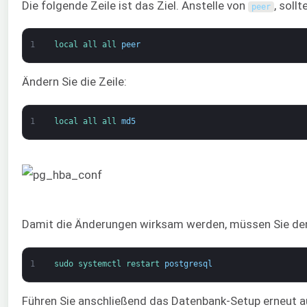
Die folgende Zeile ist das Ziel. Anstelle von
, soll
peer
1
local 
all 
all 
peer
Ändern Sie die Zeile:
1
local 
all 
all 
md5
Damit die Änderungen wirksam werden, müssen Sie den
1
sudo 
systemctl 
restart 
postgresql
Führen Sie anschließend das Datenbank-Setup erneut a