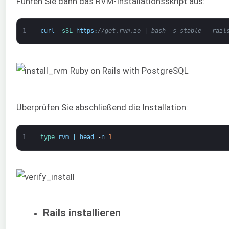
Führen Sie dann das RVM-Installationsskript aus:
1
curl
-
sSL 
https
:
//get.rvm.io | bash -s stable --rail
Überprüfen Sie abschließend die Installation:
1
type 
rvm
|
head
-
n
1
Rails installieren