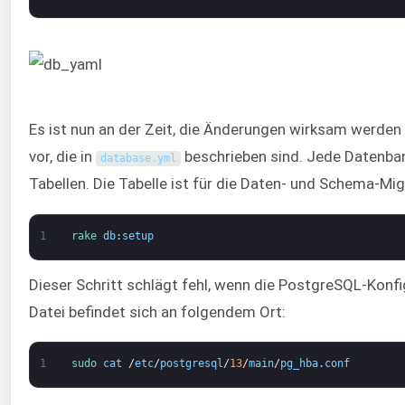
Es ist nun an der Zeit, die Änderungen wirksam werden 
vor, die in
beschrieben sind. Jede Datenban
database
.
yml
Tabellen. Die Tabelle ist für die Daten- und Schema-Mig
1
rake 
db
:
setup
Dieser Schritt schlägt fehl, wenn die PostgreSQL-Konf
Datei befindet sich an folgendem Ort:
1
sudo 
cat
/
etc
/
postgresql
/
13
/
main
/
pg_hba
.
conf