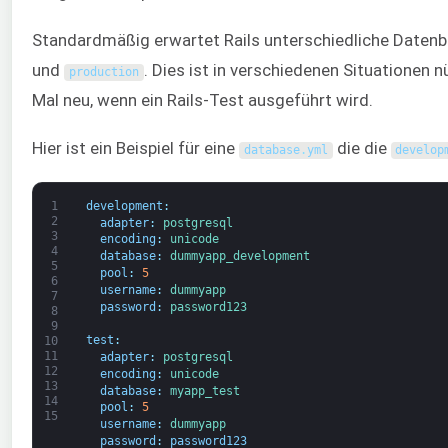
Standardmäßig erwartet Rails unterschiedliche Daten
und
. Dies ist in verschiedenen Situationen nü
production
Mal neu, wenn ein Rails-Test ausgeführt wird.
Hier ist ein Beispiel für eine
die die
database
.
yml
develop
1
development
:
2
adapter
:
postgresql
3
encoding
:
unicode
4
database
:
dummyapp_development
5
pool
:
5
6
username
:
dummyapp
7
password
:
password123
8
9
test
:
10
11
adapter
:
postgresql
12
encoding
:
unicode
13
database
:
myapp_test
14
pool
:
5
15
username
:
dummyapp
password
:
password123