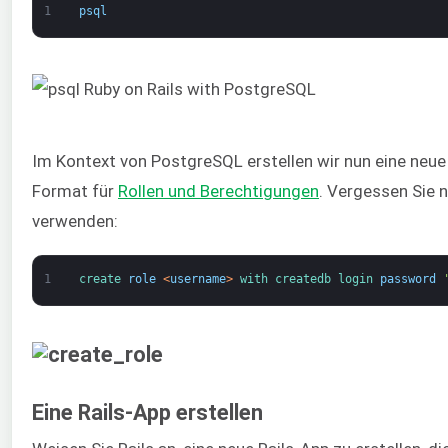
1
psql
Im Kontext von PostgreSQL erstellen wir nun eine neu
Format für
Rollen und Berechtigungen
. Vergessen Sie 
verwenden:
1
create 
role
<
username
>
with 
createdb 
login 
password
Eine Rails-App erstellen