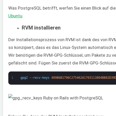
Was PostgreSQL betrifft, werfen Sie einen Blick auf di
Ubuntu
.
RVM installieren
Der Installationsprozess von RVM ist dank des von RVM 
so konzipiert, dass es das Linux-System automatisch erk
Wir benötigen die RVM-GPG-Schlüssel, um Pakete zu veri
gefälscht sind. Fügen Sie zuerst die RVM-GPG-Schlüsse
1
gpg2
--
recv
-
keys
409B6B1796C275462A1703113804BB82D39