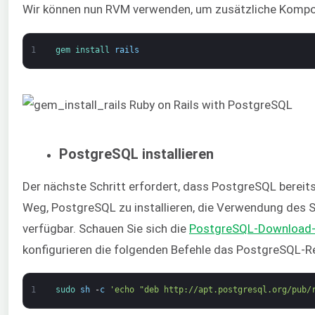
Wir können nun RVM verwenden, um zusätzliche Kompone
1
gem 
install 
rails
PostgreSQL installieren
Der nächste Schritt erfordert, dass PostgreSQL bereits
Weg, PostgreSQL zu installieren, die Verwendung des S
verfügbar. Schauen Sie sich die
PostgreSQL-Download-
konfigurieren die folgenden Befehle das PostgreSQL-Rep
1
sudo 
sh
-
c
'echo "deb http://apt.postgresql.org/pub/