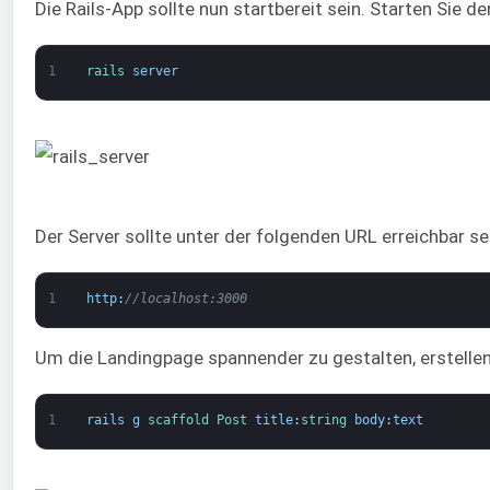
Die Rails-App sollte nun startbereit sein. Starten Sie de
1
rails 
server
Der Server sollte unter der folgenden URL erreichbar sei
1
http
:
//localhost:3000
Um die Landingpage spannender zu gestalten, erstellen 
1
rails
g
scaffold 
Post 
title
:
string
body
:
text