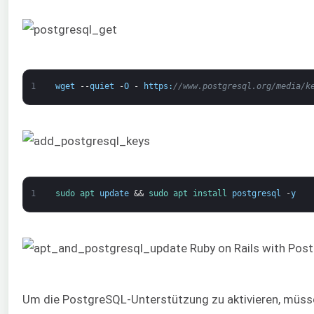
1
wget
--
quiet
-
O
-
https
:
//www.postgresql.org/media/k
1
sudo 
apt 
update
&&
sudo 
apt 
install 
postgresql
-
y
Um die PostgreSQL-Unterstützung zu aktivieren, müss