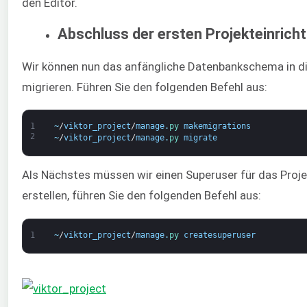
den Editor.
Abschluss der ersten Projekteinrich
Wir können nun das anfängliche Datenbankschema in d
migrieren. Führen Sie den folgenden Befehl aus:
1
~
/
viktor_project
/
manage
.
py 
makemigrations
2
~
/
viktor_project
/
manage
.
py 
migrate
Als Nächstes müssen wir einen Superuser für das Proje
erstellen, führen Sie den folgenden Befehl aus:
1
~
/
viktor_project
/
manage
.
py 
createsuperuser