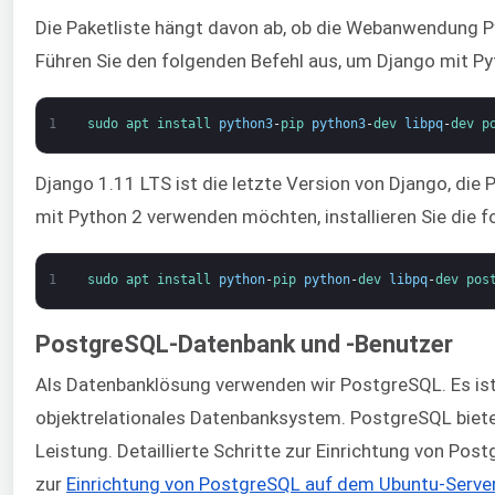
Die Paketliste hängt davon ab, ob die Webanwendung P
Führen Sie den folgenden Befehl aus, um Django mit Pyt
1
sudo 
apt 
install 
python3
-
pip 
python3
-
dev 
libpq
-
dev 
p
Django 1.11 LTS ist die letzte Version von Django, die
mit Python 2 verwenden möchten, installieren Sie die 
1
sudo 
apt 
install 
python
-
pip 
python
-
dev 
libpq
-
dev 
pos
PostgreSQL-Datenbank und -Benutzer
Als Datenbanklösung verwenden wir PostgreSQL. Es ist 
objektrelationales Datenbanksystem. PostgreSQL biete
Leistung. Detaillierte Schritte zur Einrichtung von Post
zur
Einrichtung von PostgreSQL auf dem Ubuntu-Serve