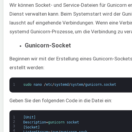
Wir können Socket- und Service-Dateien für Gunicorn e
Dienst verwalten kann. Beim Systemstart wird der Guni
lauscht auf eingehende Verbindungen. Wenn eine Verbin
systemd Gunicorn-Prozesse, um die Verbindung zu vera
Gunicorn-Socket
Beginnen wir mit der Erstellung eines Gunicorn-Socket
erstellt werden:
1
sudo 
nano
/
etc
/
systemd
/
system
/
gunicorn
.
socket
Geben Sie den folgenden Code in die Datei ein:
1
[
Unit
]
2
Description
=
gunicorn 
socket
3
[
Socket
]
4