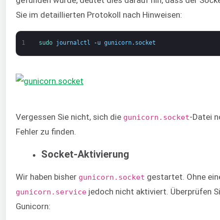
gefunden wurde, deutet dies darauf hin, dass der Socke
Sie im detaillierten Protokoll nach Hinweisen:
1
sudo 
journalctl
-
u
gunicorn
.
socket
Vergessen Sie nicht, sich die
-Datei 
gunicorn.socket
Fehler zu finden.
Socket-Aktivierung
Wir haben bisher
gestartet. Ohne ein
gunicorn.socket
jedoch nicht aktiviert. Überprüfen 
gunicorn.service
Gunicorn: