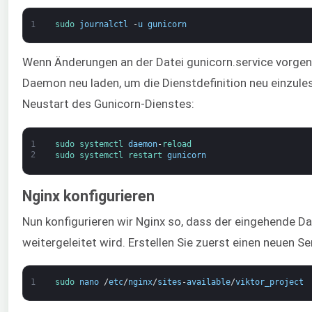
1
sudo 
journalctl
-
u
gunicorn
Wenn Änderungen an der Datei gunicorn.service vorg
Daemon neu laden, um die Dienstdefinition neu einzules
Neustart des Gunicorn-Dienstes:
1
sudo 
systemctl 
daemon
-
reload
2
sudo 
systemctl 
restart 
gunicorn
Nginx konfigurieren
Nun konfigurieren wir Nginx so, dass der eingehende D
weitergeleitet wird. Erstellen Sie zuerst einen neuen Se
1
sudo 
nano
/
etc
/
nginx
/
sites
-
available
/
viktor_project