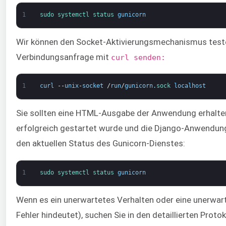
1
sudo 
systemctl 
status 
gunicorn
Wir können den Socket-Aktivierungsmechanismus teste
Verbindungsanfrage mit
curl senden:
1
curl
--
unix
-
socket
/
run
/
gunicorn
.
sock 
localhost
Sie sollten eine HTML-Ausgabe der Anwendung erhalten
erfolgreich gestartet wurde und die Django-Anwendung 
den aktuellen Status des Gunicorn-Dienstes:
1
sudo 
systemctl 
status 
gunicorn
Wenn es ein unerwartetes Verhalten oder eine unerwar
Fehler hindeutet), suchen Sie in den detaillierten Proto