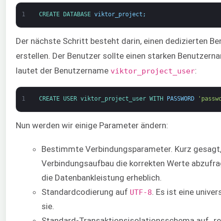
1
CREATE 
DATABASE 
viktor_project
;
Der nächste Schritt besteht darin, einen dedizierten Be
erstellen. Der Benutzer sollte einen starken Benutzer
lautet der Benutzername
:
viktor_project_user
1
CREATE 
USER 
viktor_project_user 
WITH 
PASSWORD
'passw
Nun werden wir einige Parameter ändern:
Bestimmte Verbindungsparameter. Kurz gesagt, es
Verbindungsaufbau die korrekten Werte abzufrag
die Datenbankleistung erheblich.
Standardcodierung auf
. Es ist eine univ
UTF-8
sie.
Standard-Transaktionsisolationsschema auf „re