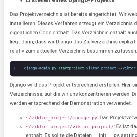
Erstellen eines Django-Projekts
Das Projektverzeichnis ist bereits eingerichtet. Wir we
installieren. Dieses Verfahren erzeugt ein Verzeichnis 
eigentlichen Code enthält. Das Verzeichnis enthält auc
liegt darin, dass wir Django das Zielverzeichnis explizit
relativ zum aktuellen Verzeichnis bestimmen zu lassen
1
django
-
admin
.
py 
startproject 
viktor_project
~
/
viktor
Django wird das Projekt entsprechend erstellen. Hier s
Verzeichnisse, auf die wir uns konzentrieren werden. 
werden entsprechend der Demonstration verwendet.
: Das Projektver
~/viktor_project/manage.py
: Es ist d
~/viktor_project/viktor_project/
enthält. Es sollte die Dateien __init__.py, setting