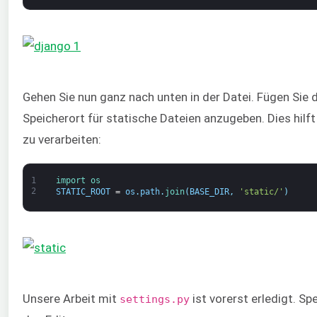
Gehen Sie nun ganz nach unten in der Datei. Fügen Sie 
Speicherort für statische Dateien anzugeben. Dies hilf
zu verarbeiten:
1
import 
os
2
STATIC_ROOT
=
os
.
path
.
join
(
BASE_DIR
,
'static/'
)
Unsere Arbeit mit
ist vorerst erledigt. Sp
settings.py