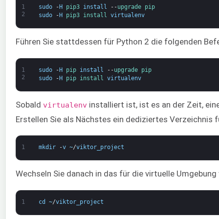
1
sudo
-
H
pip3 
install
--
upgrade 
pip
2
sudo
-
H
pip3 
install 
virtualenv
Führen Sie stattdessen für Python 2 die folgenden Befe
1
sudo
-
H
pip 
install
--
upgrade 
pip
2
sudo
-
H
pip 
install 
virtualenv
Sobald
installiert ist, ist es an der Zeit, e
virtualenv
Erstellen Sie als Nächstes ein dediziertes Verzeichnis 
1
mkdir
-
v
~
/
viktor_project
Wechseln Sie danach in das für die virtuelle Umgebung
1
cd
~
/
viktor_project