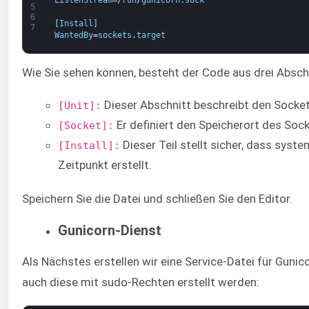
ListenStream
=/
run
/
gunicorn
.
sock
5
6
[
Install
]
7
WantedBy
=
sockets
.
target
Wie Sie sehen können, besteht der Code aus drei Absch
Dieser Abschnitt beschreibt den Socket
[Unit]:
Er definiert den Speicherort des Sock
[Socket]:
Dieser Teil stellt sicher, dass sys
[Install]:
Zeitpunkt erstellt.
Speichern Sie die Datei und schließen Sie den Editor.
Gunicorn-Dienst
Als Nächstes erstellen wir eine Service-Datei für Gunic
auch diese mit sudo-Rechten erstellt werden: