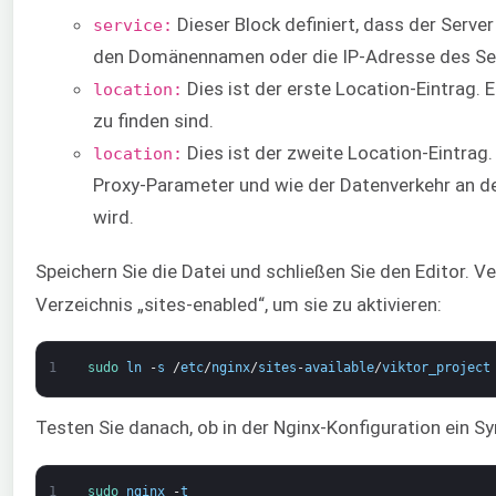
Dieser Block definiert, dass der Serve
service:
den Domänennamen oder die IP-Adresse des Ser
Dies ist der erste Location-Eintrag. E
location:
zu finden sind.
Dies ist der zweite Location-Eintrag.
location:
Proxy-Parameter und wie der Datenverkehr an d
wird.
Speichern Sie die Datei und schließen Sie den Editor. V
Verzeichnis „sites-enabled“, um sie zu aktivieren:
1
sudo 
ln
-
s
/
etc
/
nginx
/
sites
-
available
/
viktor_project
Testen Sie danach, ob in der Nginx-Konfiguration ein Syn
1
sudo 
nginx
-
t