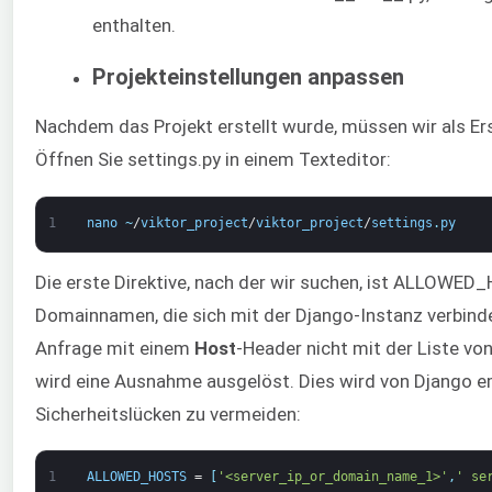
enthalten.
Projekteinstellungen anpassen
Nachdem das Projekt erstellt wurde, müssen wir als Er
Öffnen Sie settings.py in einem Texteditor:
1
nano
~
/
viktor_project
/
viktor_project
/
settings
.
py
Die erste Direktive, nach der wir suchen, ist ALLOWED_
Domainnamen, die sich mit der Django-Instanz verbind
Anfrage mit einem
Host
-Header nicht mit der Liste 
wird eine Ausnahme ausgelöst. Dies wird von Django 
Sicherheitslücken zu vermeiden:
1
ALLOWED_HOSTS
=
[
'<server_ip_or_domain_name_1>'
,
' se