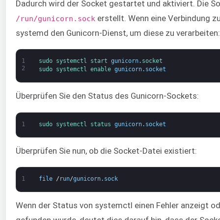
Dadurch wird der Socket gestartet und aktiviert. Die S
erstellt. Wenn eine Verbindung zu
/run/gunicorn.sock
systemd den Gunicorn-Dienst, um diese zu verarbeiten:
1
sudo 
systemctl 
start 
gunicorn
.
socket
2
sudo 
systemctl 
enable 
gunicorn
.
socket
Überprüfen Sie den Status des Gunicorn-Sockets:
1
sudo 
systemctl 
status 
gunicorn
.
socket
Überprüfen Sie nun, ob die Socket-Datei existiert:
1
file
/
run
/
gunicorn
.
sock
Wenn der Status von systemctl einen Fehler anzeigt od