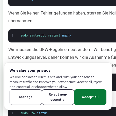
Wenn Sie keinen Fehler gefunden haben, starten Sie Ng
übernehmen:
1
sudo 
systemctl 
restart 
nginx
Wir müssen die UFW-Regeln erneut ändern. Wir benötig
Entwicklungsserver, daher können wir die Ausnahme für
möchten wir Port 80 für normalen Datenverkehr öffnen
We value your privacy
We use cookies to run this site and, with your consent, to
1
sudo 
ufw 
delete 
allow
8000
measure traffic and improve your experience. Accept all, reject
2
sudo 
ufw 
allow
'Nginx Full'
non-essential, or choose what to allow.
Reject non-
Manage
Accept all
Überprüfen Sie diese Änderungen der Firewall-Regeln:
essential
1
sudo 
ufw 
status