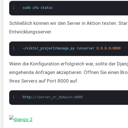
1
sudo 
ufw 
status
Schließlich können wir den Server in Aktion testen. Sta
Entwicklungsserver:
1
~
/
viktor_project
/
manage
.
py 
runserver
0.0.0.0
:
8000
Wenn die Konfiguration erfolgreich war, sollte der Dja
eingehende Anfragen akzeptieren. Öffnen Sie einen Bro
Ihres Servers auf Port 8000 auf:
1
http
:
//<server_or_domain>:8000