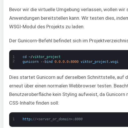
Bevor wir die virtuelle Umgebung verlassen, wollen wir 
Anwendungen bereitstellen kann. Wir testen dies, ind
WSGI-Modul des Projekts zu laden.
Der Gunicorn-Befehl befindet sich im Projektverzeichnis
1
cd
~
/
viktor_project
2
gunicorn
--
bind
0.0.0.0
:
8000
viktor_project
.
wsgi
Dies startet Gunicorn auf derselben Schnittstelle, auf d
erneut über einen normalen Webbrowser testen. Beacht
Benutzeroberfläche kein Styling aufweist, da Gunicorn 
CSS-Inhalte finden soll:
1
http
:
//<server_or_domain>:8000