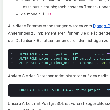
Lesen aus nicht abgeschlossenen Transaktionen
Zeitzone auf
.
UTC
Alle diese Parameteränderungen werden vom
Django-P
Änderungen zu implementieren, führen Sie die folgende
den Datenbank-Benutzernamen durch den richtigen zu 
1
ALTER 
ROLE 
viktor_project_user 
SET 
client_encoding 
T
2
ALTER 
ROLE 
viktor_project_user 
SET 
default_transacti
3
ALTER 
ROLE 
viktor_project_user 
SET 
timezone 
TO
'UTC'
Ändern Sie den Datenbankadministrator auf den dedizi
1
GRANT 
ALL 
PRIVILEGES 
ON 
DATABASE 
viktor_project 
TO
v
Unsere Arbeit mit PostgreSQL ist vorerst abgeschlosse