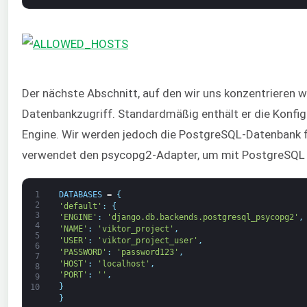
Der nächste Abschnitt, auf den wir uns konzentrieren 
Datenbankzugriff. Standardmäßig enthält er die Konfig
Engine. Wir werden jedoch die PostgreSQL-Datenbank f
verwendet den psycopg2-Adapter, um mit PostgreSQL
1
DATABASES
=
{
2
'default'
:
{
3
'ENGINE'
:
'django.db.backends.postgresql_psycopg2'
,
4
'NAME'
:
'viktor_project'
,
5
'USER'
:
'viktor_project_user'
,
6
'PASSWORD'
:
'password123'
,
7
'HOST'
:
'localhost'
,
8
'PORT'
:
''
,
9
}
10
}