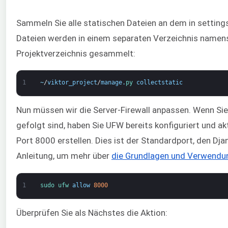
Sammeln Sie alle statischen Dateien an dem in setting
Dateien werden in einem separaten Verzeichnis namens
Projektverzeichnis gesammelt:
1
~
/
viktor_project
/
manage
.
py 
collectstatic
Nun müssen wir die Server-Firewall anpassen. Wenn Sie
gefolgt sind, haben Sie UFW bereits konfiguriert und a
Port 8000 erstellen. Dies ist der Standardport, den Dj
Anleitung, um mehr über
die Grundlagen und Verwendun
1
sudo 
ufw 
allow
8000
Überprüfen Sie als Nächstes die Aktion: