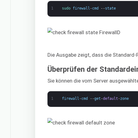
1
sudo 
firewall
-
cmd
--
state
Die Ausgabe zeigt, dass die Standard-Fi
Überprüfen der Standardei
Sie können die vom Server ausgewählt
1
firewall
-
cmd
--
get
-
default
-
zone