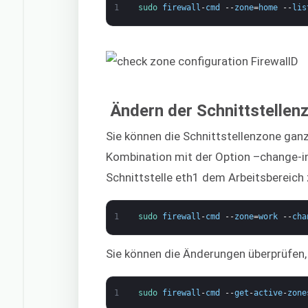
1
sudo 
firewall
-
cmd
--
zone
=
home
--
lis
Ändern der Schnittstellen
Sie können die Schnittstellenzone ganz
Kombination mit der Option –change-in
Schnittstelle eth1 dem Arbeitsbereich 
1
sudo 
firewall
-
cmd
--
zone
=
work
--
cha
Sie können die Änderungen überprüfen,
1
sudo 
firewall
-
cmd
--
get
-
active
-
zone