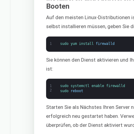
Booten
Auf den meisten Linux-Distributionen is
selbst installieren müssen, geben Sie d
1
sudo 
yum 
install 
firewalld
Sie können den Dienst aktivieren und Ihr
ist:
1
sudo 
systemctl 
enable 
firewalld
2
sudo 
reboot
Starten Sie als Nächstes Ihren Server ne
erfolgreich neu gestartet haben. Verw
überprüfen, ob der Dienst aktiviert wur