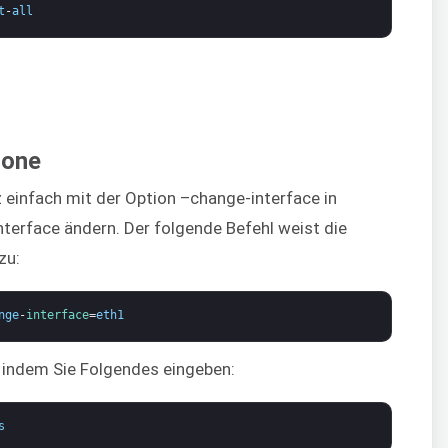
t
-
all
zone
 einfach mit der Option –change-interface in
terface ändern. Der folgende Befehl weist die
zu:
nge
-
interface
=
eth1
 indem Sie Folgendes eingeben:
s