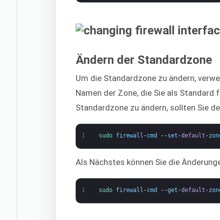
Ändern der Standardzone
Um die Standardzone zu ändern, verwe
Namen der Zone, die Sie als Standard 
Standardzone zu ändern, sollten Sie d
1
sudo 
firewall
-
cmd
--
set
-
default
-
zon
Als Nächstes können Sie die Änderunge
1
sudo 
firewall
-
cmd
--
get
-
default
-
zon