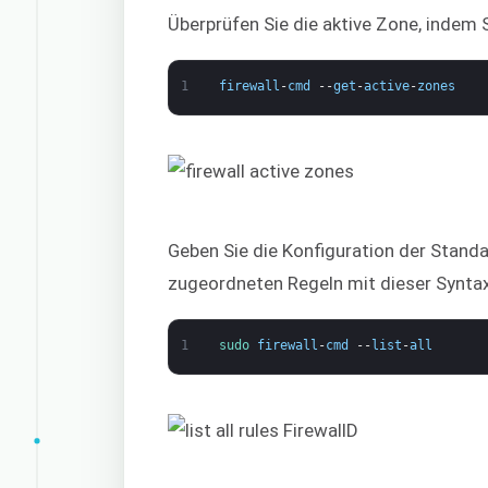
Überprüfen Sie die aktive Zone, indem 
1
firewall
-
cmd
--
get
-
active
-
zones
Geben Sie die Konfiguration der Stand
zugeordneten Regeln mit dieser Syntax
1
sudo 
firewall
-
cmd
--
list
-
all