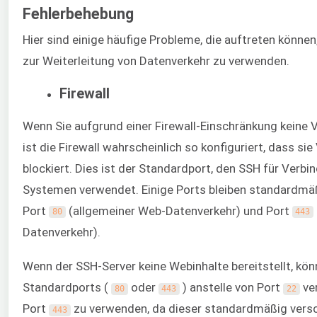
Fehlerbehebung
Hier sind einige häufige Probleme, die auftreten könne
zur Weiterleitung von Datenverkehr zu verwenden.
Firewall
Wenn Sie aufgrund einer Firewall-Einschränkung keine 
ist die Firewall wahrscheinlich so konfiguriert, dass s
blockiert. Dies ist der Standardport, den SSH für Verb
Systemen verwendet. Einige Ports bleiben standardmäß
Port
(allgemeiner Web-Datenverkehr) und Port
80
443
Datenverkehr).
Wenn der SSH-Server keine Webinhalte bereitstellt, kön
Standardports (
oder
) anstelle von Port
ve
80
443
22
Port
zu verwenden, da dieser standardmäßig versc
443