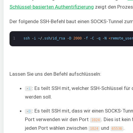
Schlüssel-basierten Authentifizierung
zeigt den Prozess
Der folgende SSH-Befehl baut einen SOCKS-Tunnel zum
1
ssh
-
i
~
/
.
ssh
/
id_rsa
-
D
2000
-
f
-
C
-
q
-
N
<
remote_use
Lassen Sie uns den Befehl aufschlüsseln:
: Es teilt SSH mit, welcher SSH-Schlüssel fü
-
i
werden soll.
: Es teilt SSH mit, dass wir einen SOCKS-Tunn
-
D
Port verwenden wir den Port
. Dies ist kei
1024
jeden Port wählen zwischen
und
.
1024
65536