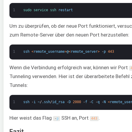
1
sudo 
service 
ssh 
restart
Um zu überprüfen, ob der neue Port funktioniert, versu
zum Remote-Server über den neuen Port herzustellen:
1
ssh
<
remote_username
>
@
<
remote_server
>
-
p
443
Wenn die Verbindung erfolgreich war, können wir Port
Tunneling verwenden. Hier ist der überarbeitete Befeh
Tunnels:
1
ssh
-
i
~
/
.
ssh
/
id_rsa
-
D
2000
-
f
-
C
-
q
-
N
<
remote_use
Hier weist das Flag
SSH an, Port
.
-
p
443
Fazit