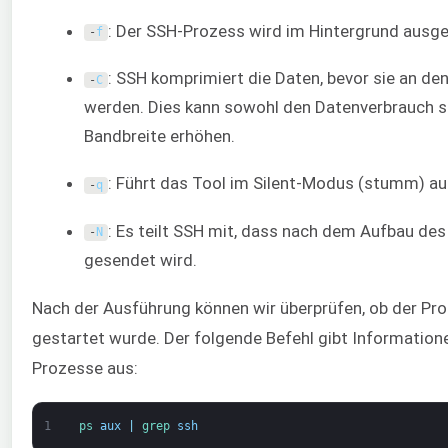
: Der SSH-Prozess wird im Hintergrund ausgef
-
f
: SSH komprimiert die Daten, bevor sie an d
-
C
werden. Dies kann sowohl den Datenverbrauch se
Bandbreite erhöhen.
: Führt das Tool im Silent-Modus (stumm) au
-
q
: Es teilt SSH mit, dass nach dem Aufbau des
-
N
gesendet wird.
Nach der Ausführung können wir überprüfen, ob der 
gestartet wurde. Der folgende Befehl gibt Informatione
Prozesse aus:
1
ps 
aux
|
grep 
ssh