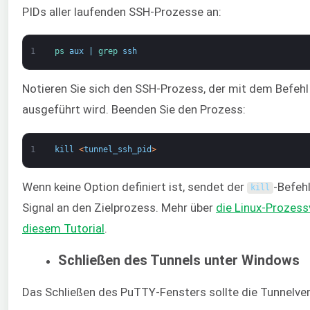
PIDs aller laufenden SSH-Prozesse an:
1
ps 
aux
|
grep 
ssh
Notieren Sie sich den SSH-Prozess, der mit dem Befehl
ausgeführt wird. Beenden Sie den Prozess:
1
kill
<
tunnel_ssh_pid
>
Wenn keine Option definiert ist, sendet der
-Befeh
kill
Signal an den Zielprozess. Mehr über
die Linux-Prozess
diesem Tutorial
.
Schließen des Tunnels unter Windows
Das Schließen des PuTTY-Fensters sollte die Tunnelve