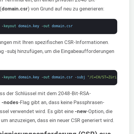
(
domain.csr
) von Grund auf neu zu generieren:
-
keyout 
domain
.
key
-
out 
domain
.
csr
ungen mit Ihren spezifischen CSR-Informationen.
ag -subj hinzufügen, um die Eingabeaufforderungen
-
keyout 
domain
.
key
-
out 
domain
.
csr
-
subj
"/C=CH/ST=Zürich/L=Old
dass der Schlüssel mit dem 2048-Bit-RSA-
s
-nodes
-Flag gibt an, dass keine Passphrasen-
ssel verwendet wird. Es gibt eine
-new
-Option, die
rd, um anzuzeigen, dass ein neuer CSR generiert wird.