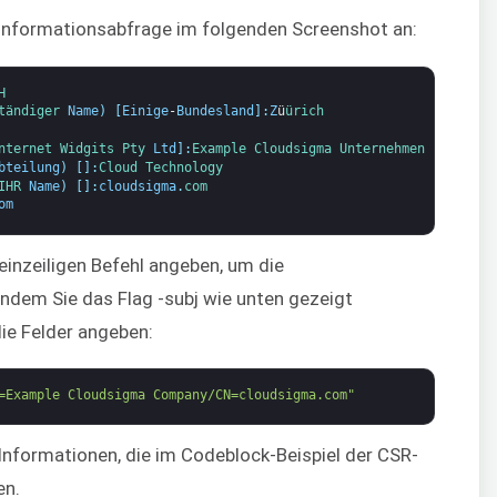
R-Informationsabfrage im folgenden Screenshot an:
H
tändiger 
Name
)
[
Einige
-
Bundesland
]
:
Z
ü
ürich
nternet 
Widgits 
Pty 
Ltd
]
:
Example 
Cloudsigma 
Unternehmen
bteilung
)
[
]
:
Cloud 
Technology
IHR 
Name
)
[
]
:
cloudsigma
.
com
om
einzeiligen Befehl angeben, um die
ndem Sie das Flag -subj wie unten gezeigt
ie Felder angeben:
=Example Cloudsigma Company/CN=cloudsigma.com"
Informationen, die im Codeblock-Beispiel der CSR-
en.