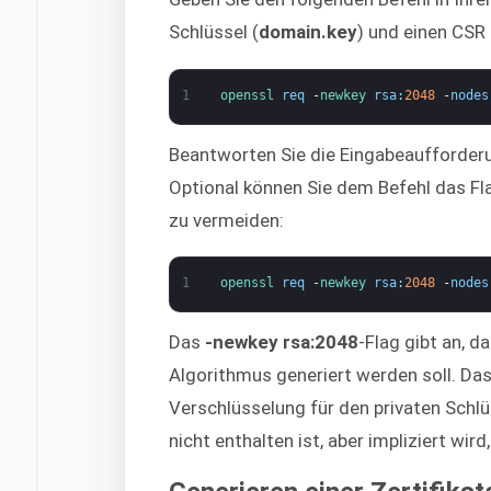
Schlüssel (
domain.key
) und einen CSR 
1
openssl 
req
-
newkey 
rsa
:
2048
-
nodes
Beantworten Sie die Eingabeaufforder
Optional können Sie dem Befehl das Fl
zu vermeiden:
1
openssl 
req
-
newkey 
rsa
:
2048
-
nodes
Das
-newkey rsa:2048
-Flag gibt an, 
Algorithmus generiert werden soll. Da
Verschlüsselung für den privaten Schlü
nicht enthalten ist, aber impliziert wi