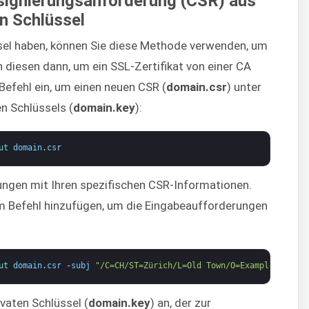
tsignierungsanforderung (CSR) aus
n Schlüssel
ssel haben, können Sie diese Methode verwenden, um
 diesen dann, um ein SSL-Zertifikat von einer CA
Befehl ein, um einen neuen CSR (
domain.csr
) unter
n Schlüssels (
domain.key
):
ut 
domain
.
csr
ungen mit Ihren spezifischen CSR-Informationen.
 Befehl hinzufügen, um die Eingabeaufforderungen
ut 
domain
.
csr
-
subj
"/C=CH/ST=Zürich/L=Old Town/O=Example Clouds
vaten Schlüssel (
domain.key
) an, der zur