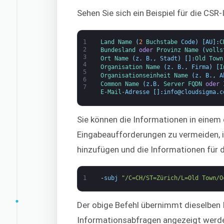
Sehen Sie sich ein Beispiel für die CS
1
Land 
Name
(
2
Buchstabe 
Code
)
[
AU
]
:
C
2
Bundesland 
oder
Provinz 
Name
(
volls
3
Ort 
Name
(
z. B.
,
Stadt
)
[
]
:
Old 
Town
4
Organisation 
Name
(
z. B.
,
Firma
)
[
I
5
Organisations
einheit 
Name
(
z. B.
,
A
6
Common 
Name
(
z
.
B
.
Server 
FQDN 
oder
7
E-Mail-
Adresse
[
]
:
info
@
cloudsigma
.
c
Sie können die Informationen in einem 
Eingabeaufforderungen zu vermeiden, i
hinzufügen und die Informationen für d
1
-
subj
"/C=CH/ST=Zürich/L=Old Town/O
Der obige Befehl übernimmt dieselben 
Informationsabfragen angezeigt werd