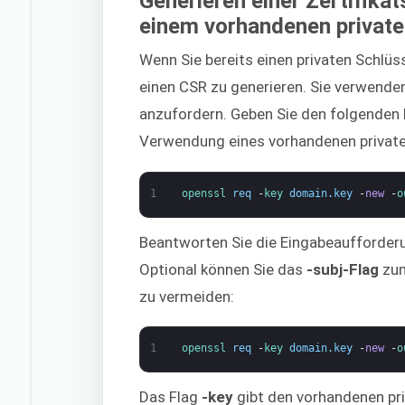
Generieren einer Zertifika
einem vorhandenen private
Wenn Sie bereits einen privaten Schlü
einen CSR zu generieren. Sie verwenden
anzufordern. Geben Sie den folgenden 
Verwendung eines vorhandenen private
1
openssl 
req
-
key 
domain
.
key
-
new
-
o
Beantworten Sie die Eingabeaufforder
Optional können Sie das
-subj-Flag
zum
zu vermeiden:
1
openssl 
req
-
key 
domain
.
key
-
new
-
o
Das Flag
-key
gibt den vorhandenen pri