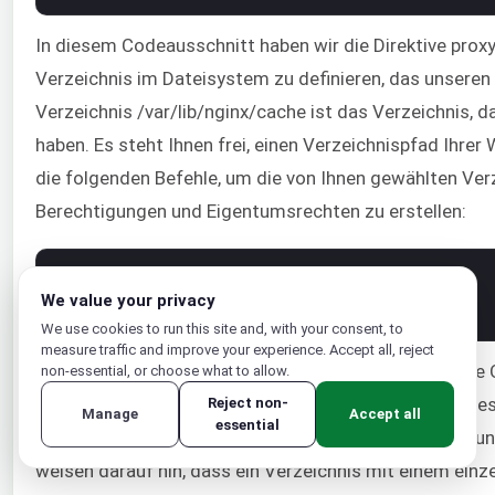
In diesem Codeausschnitt haben wir die Direktive pro
Verzeichnis im Dateisystem zu definieren, das unseren 
Verzeichnis /var/lib/nginx/cache ist das Verzeichnis, d
haben. Es steht Ihnen frei, einen Verzeichnispfad Ihrer
die folgenden Befehle, um die von Ihnen gewählten Ver
Berechtigungen und Eigentumsrechten zu erstellen:
1
sudo 
mkdir
-
p
/
var
/
lib
/
nginx
/
cache
2
sudo 
chown 
www
-
data
/
var
/
lib
/
nginx
/
cache
We value your privacy
3
sudo 
chmod
700
/
var
/
lib
/
nginx
/
cache
We use cookies to run this site and, with your consent, to
measure traffic and improve your experience. Accept all, reject
In dem Codeausschnitt gibt der Parameter levels= die 
non-essential, or choose what to allow.
erstellt einen Cache-Schlüssel, indem er den Wert eine
Reject non-
Manage
Accept all
essential
Direktive proxy_cache_key angegeben wird). Die von u
weisen darauf hin, dass ein Verzeichnis mit einem einze