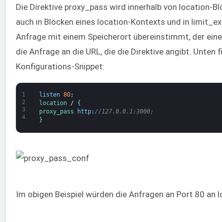
Die Direktive proxy_pass wird innerhalb von location-Bl
auch in Blöcken eines location-Kontexts und in limit_
Anfrage mit einem Speicherort übereinstimmt, der eine
die Anfrage an die URL, die die Direktive angibt. Unten fi
Konfigurations-Snippet:
1
listen
80
;
2
location
/
{
3
proxy_pass 
http
:
//127.0.0.1:3000;
4
}
Im obigen Beispiel würden die Anfragen an Port 80 an 