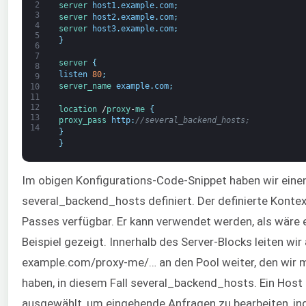
2
server 
host1
.
example
.
com
;
3
server 
host2
.
example
.
com
;
4
server 
host3
.
example
.
com
;
5
}
6
7
server
{
8
listen
80
;
9
server_name 
example
.
com
;
10
11
12
location
/
proxy
-
me
{
13
proxy_pass 
http
:
//several_backend_hosts;
14
}
}
Im obigen Konfigurations-Code-Snippet haben wir ei
several_backend_hosts definiert. Der definierte Kontex
Passes verfügbar. Er kann verwendet werden, als wäre e
Beispiel gezeigt. Innerhalb des Server-Blocks leiten wir
example.com/proxy-me/… an den Pool weiter, den wir mi
haben, in diesem Fall several_backend_hosts. Ein Host 
ausgewählt, um eingehende Anfragen zu bearbeiten, ind