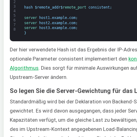
2
3
hash
$
remote_addr
$
remote_port 
consistent
;
4
5
server 
host1
.
example
.
com
;
6
server 
host2
.
example
.
com
;
7
server 
host3
.
example
.
com
;
8
}
Der hier verwendete Hash ist das Ergebnis der IP-Adres
optionale Parameter consistent implementiert den
kon
Algorithmus
. Dies sorgt für minimale Auswirkungen auf 
Upstream-Server ändern.
So legen Sie die Server-Gewichtung für das 
Standardmäßig wird bei der Deklaration von Backend-Se
gewichtet. Es wird davon ausgegangen, dass jeder Ser
Kapazitäten verfügt, um die gleiche Last zu bewältigen
des im Upstream-Kontext angegebenen Load-Balancin