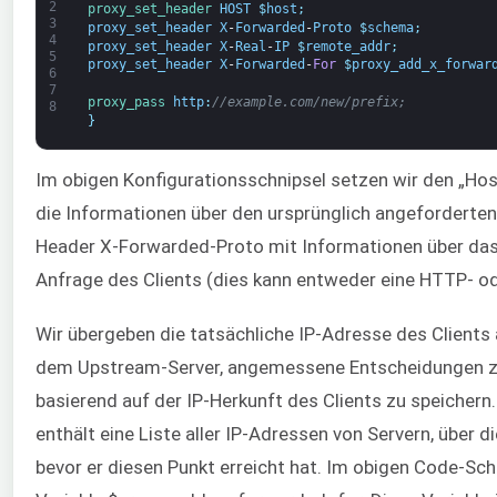
2
proxy_set_header 
HOST
$
host
;
3
proxy_set_header
X
-
Forwarded
-
Proto
$
schema
;
4
proxy_set_header
X
-
Real
-
IP
$
remote_addr
;
5
proxy_set_header
X
-
Forwarded
-
For
$
proxy_add_x_forwar
6
7
proxy_pass 
http
:
//example.com/new/prefix;
8
}
Im obigen Konfigurationsschnipsel setzen wir den „Host
die Informationen über den ursprünglich angeforderten
Header X-Forwarded-Proto mit Informationen über das
Anfrage des Clients (dies kann entweder eine HTTP- o
Wir übergeben die tatsächliche IP-Adresse des Clients 
dem Upstream-Server, angemessene Entscheidungen zu
basierend auf der IP-Herkunft des Clients zu speicher
enthält eine Liste aller IP-Adressen von Servern, über d
bevor er diesen Punkt erreicht hat. Im obigen Code-Schn