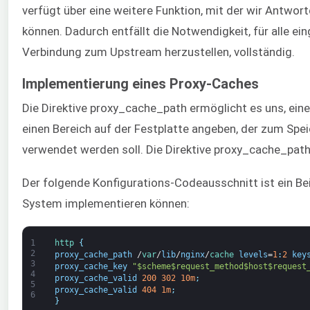
verfügt über eine weitere Funktion, mit der wir Antw
können. Dadurch entfällt die Notwendigkeit, für alle e
Verbindung zum Upstream herzustellen, vollständig.
Implementierung eines Proxy-Caches
Die Direktive proxy_cache_path ermöglicht es uns, eine
einen Bereich auf der Festplatte angeben, der zum Spei
verwendet werden soll. Die Direktive proxy_cache_path 
Der folgende Konfigurations-Codeausschnitt ist ein Beis
System implementieren können:
1
http
{
2
proxy_cache_path
/
var
/
lib
/
nginx
/
cache 
levels
=
1
:
2
key
3
proxy_cache_key
"$scheme$request_method$host$request
4
proxy_cache_valid
200
302
10m
;
5
proxy_cache_valid
404
1m
;
6
}