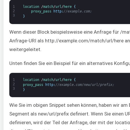
1
location
/
match
/
url
/
here
{
2
proxy_pass 
http
:
//example.com;
3
}
Wenn dieser Block beispielsweise eine Anfrage für /mat
Anfrage-URI als http://example.com/match/url/here a
weitergeleitet.
Unten finden Sie ein Beispiel für ein alternatives Konfig
1
location
/
match
/
url
/
here
{
2
proxy_pass 
http
:
//example.com/new/url/prefix;
3
}
Wie Sie im obigen Snippet sehen können, haben wir am 
Segment als new/url/prefix definiert. Wenn Sie einen UR
definieren, wird der Teil der Anfrage, der mit der locat