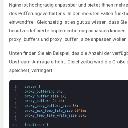
Nginx ist hochgradig anpassbar und bietet Ihnen mehr
des Pufferungsverhaltens. In den meisten Fällen funkt
einwandfrei. Gleichzeitig ist es gut zu wissen, dass Sie
benutzerdefinierte Implementierung anpassen können. 
proxy_buffers und proxy_buffer_size anpassen wollen.
Unten finden Sie ein Beispiel, das die Anzahl der verfüg
Upstream-Anfrage erhöht. Gleichzeitig wird die Größe 
speichert, verringert:
1
server
{
2
proxy_buffering 
on
;
3
proxy_buffer_size
1k
;
4
proxy_buffers
24
4k
;
5
proxy_busy_buffers_size
8k
;
6
proxy_max_temp_file_size
2048m
;
7
proxy_temp_file_write_size
32k
;
8
9
location
/
{
10