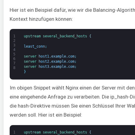
Hier ist ein Beispiel dafür, wie wir die Balancing-Algo
Kontext hinzufügen können:
1
upstream
several_backend_hosts
{
2
3
least_conn
;
4
5
server 
host1
.
example
.
com
;
6
server 
host2
.
example
.
com
;
7
server 
host3
.
example
.
com
;
8
}
Im obigen Snippet wählt Nginx einen der Server mit d
eine eingehende Anfrage zu verarbeiten. Die ip_hash-Dir
die hash-Direktive müssen Sie einen Schlüssel Ihrer W
werden soll. Hier ist ein Beispiel:
1
upstream
several_backend_hosts
{