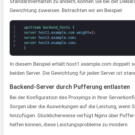
Standardverhalten zu ändern, können Sie bei der Deklar
Gewichtung zuweisen. Betrachten wir ein Beispiel:
1
upstream
backend_hosts
{
2
server 
host1
.
example
.
com 
weight
=
2
;
3
server 
host2
.
example
.
com
;
4
server 
host3
.
example
.
com
;
5
}
In diesem Beispiel erhält host1.example.com doppelt s
beiden Server. Die Gewichtung für jeden Server ist sta
Backend-Server durch Pufferung entlasten
Bei der Konfiguration des Proxyings in Ihrer Serverkonfi
Sorgen über die Auswirkungen auf die Leistung, wenn 
hinzufügen. Glücklicherweise verfügt Nginx über Puffer
helfen können, diese Leistungsprobleme zu mindern.