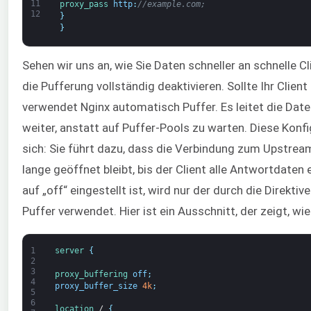
11
proxy_pass 
http
:
//example.com;
12
}
}
Sehen wir uns an, wie Sie Daten schneller an schnelle C
die Pufferung vollständig deaktivieren. Sollte Ihr Client
verwendet Nginx automatisch Puffer. Es leitet die Date
weiter, anstatt auf Puffer-Pools zu warten. Diese Konfi
sich: Sie führt dazu, dass die Verbindung zum Upstrea
lange geöffnet bleibt, bis der Client alle Antwortdate
auf „off“ eingestellt ist, wird nur der durch die Direkti
Puffer verwendet. Hier ist ein Ausschnitt, der zeigt, wie
1
server
{
2
3
proxy_buffering 
off
;
4
proxy_buffer_size
4k
;
5
6
location
/
{