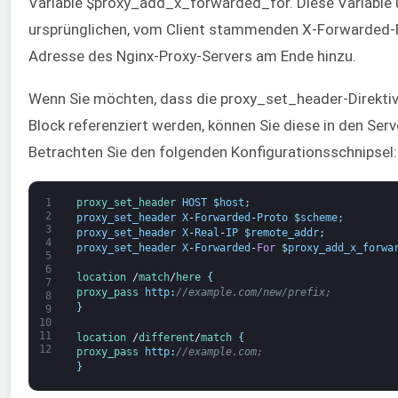
Variable $proxy_add_x_forwarded_for. Diese Variable
ursprünglichen, vom Client stammenden X-Forwarded-F
Adresse des Nginx-Proxy-Servers am Ende hinzu.
Wenn Sie möchten, dass die proxy_set_header-Direktiv
Block referenziert werden, können Sie diese in den Ser
Betrachten Sie den folgenden Konfigurationsschnipsel:
1
proxy_set_header 
HOST
$
host
;
2
proxy_set_header
X
-
Forwarded
-
Proto
$
scheme
;
3
proxy_set_header
X
-
Real
-
IP
$
remote_addr
;
4
proxy_set_header
X
-
Forwarded
-
For
$
proxy_add_x_forwa
5
6
location
/
match
/
here
{
7
proxy_pass 
http
:
//example.com/new/prefix;
8
}
9
10
11
location
/
different
/
match
{
12
proxy_pass 
http
:
//example.com;
}