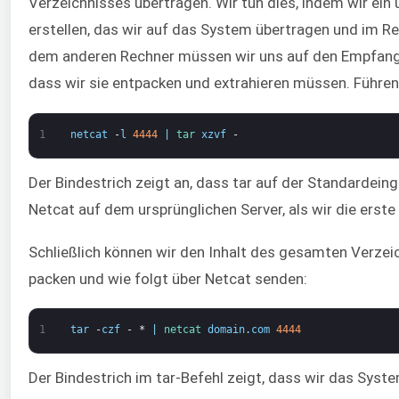
Verzeichnisses übertragen. Wir tun dies, indem wir ein
erstellen, das wir auf das System übertragen und im 
dem anderen Rechner müssen wir uns auf den Empfang d
dass wir sie entpacken und extrahieren müssen. Führen
1
netcat
-
l
4444
|
tar 
xzvf
-
Der Bindestrich zeigt an, dass tar auf der Standardein
Netcat auf dem ursprünglichen Server, als wir die erste
Schließlich können wir den Inhalt des gesamten Verzeic
packen und wie folgt über Netcat senden:
1
tar
-
czf
-
*
|
netcat 
domain
.
com
4444
Der Bindestrich im tar-Befehl zeigt, dass wir das Syst