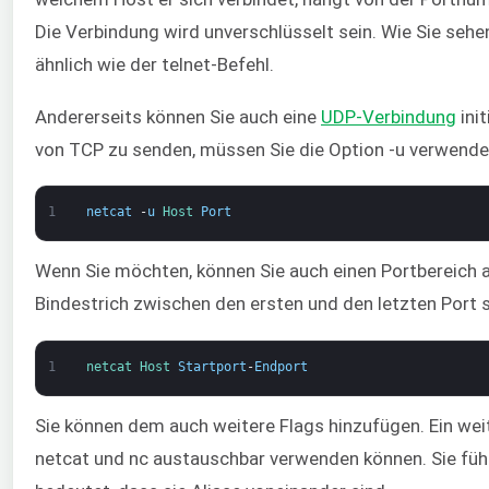
Die Verbindung wird unverschlüsselt sein. Wie Sie sehen
ähnlich wie der telnet-Befehl.
Andererseits können Sie auch eine
UDP-Verbindung
ini
von TCP zu senden, müssen Sie die Option -u verwende
1
netcat
-
u
Host 
Port
Wenn Sie möchten, können Sie auch einen Portbereich 
Bindestrich zwischen den ersten und den letzten Port set
1
netcat 
Host 
Startport
-
Endport
Sie können dem auch weitere Flags hinzufügen. Ein weit
netcat und nc austauschbar verwenden können. Sie füh