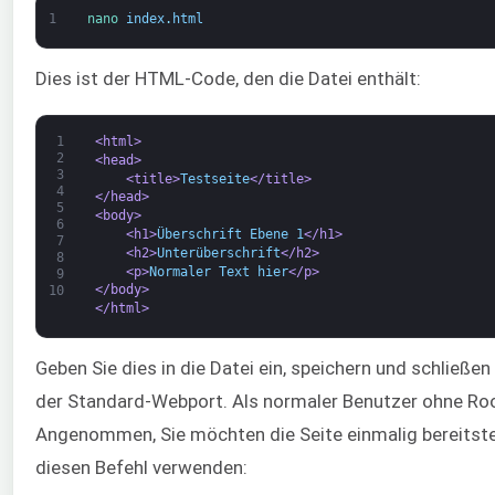
1
nano 
index
.
html
Dies ist der HTML-Code, den die Datei enthält:
1
<html>
2
<head>
3
<title>
Testseite
</title>
4
</head>
5
<body>
6
<h1>
Überschrift Ebene 1
</h1>
7
<h2>
Unterüberschrift
</h2>
8
<p>
Normaler Text hier
</p>
9
</body>
10
</html>
Geben Sie dies in die Datei ein, speichern und schließen
der Standard-Webport. Als normaler Benutzer ohne Roo
Angenommen, Sie möchten die Seite einmalig bereitstel
diesen Befehl verwenden: