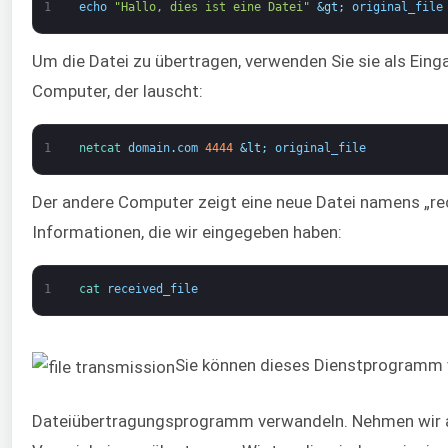
1
echo
"Hallo, dies ist eine Datei"
&gt;
original_file
Um die Datei zu übertragen, verwenden Sie sie als Eing
Computer, der lauscht:
1
netcat 
domain
.
com
4444
&lt;
original_file
Der andere Computer zeigt eine neue Datei namens „recei
Informationen, die wir eingegeben haben:
1
cat 
received_file
Sie können dieses Dienstprogramm 
Dateiübertragungsprogramm verwandeln. Nehmen wir an