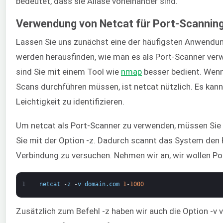
bedeutet, dass sie Aliase voneinander sind.
Verwendung von Netcat für Port-Scannin
Lassen Sie uns zunächst eine der häufigsten Anwendun
werden herausfinden, wie man es als Port-Scanner verw
sind Sie mit einem Tool wie
nmap
besser bedient. Wenn 
Scans durchführen müssen, ist netcat nützlich. Es kann
Leichtigkeit zu identifizieren.
Um netcat als Port-Scanner zu verwenden, müssen Sie 
Sie mit der Option -z. Dadurch scannt das System den P
Verbindung zu versuchen. Nehmen wir an, wir wollen Po
1
netcat
-
z
-
v
domain
.
com
1
-
1000
Zusätzlich zum Befehl -z haben wir auch die Option -v 