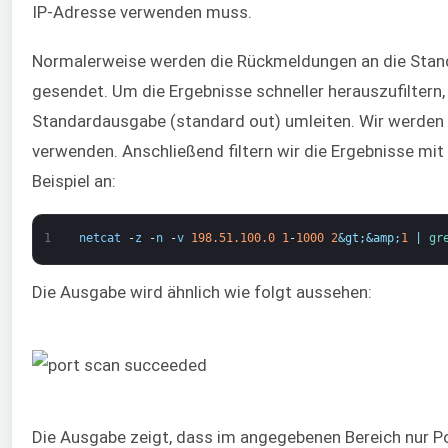
IP-Adresse verwenden muss.
Normalerweise werden die Rückmeldungen an die Stand
gesendet. Um die Ergebnisse schneller herauszufiltern, 
Standardausgabe (standard out) umleiten. Wir werden
verwenden. Anschließend filtern wir die Ergebnisse mit
Beispiel an:
1
netcat
-
z
-
n
-
v
198.51.100.0
1
-
1000
2
&gt;
&amp;
1
|
gr
Die Ausgabe wird ähnlich wie folgt aussehen:
Die Ausgabe zeigt, dass im angegebenen Bereich nur P