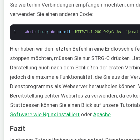
Sie weiterhin Verbindungen empfangen möchten, um die
verwenden Sie einen anderen Code:
1
while
true
;
do
printf
'HTTP/1.1 200 OK\n\n%s'
"$(cat
Hier haben wir den letzten Befehl in eine Endlosschleif
stoppen möchten, müssen Sie nur STRG-C drücken. Jetz
Darstellung auch nach dem Schließen der ersten Verbin
jedoch die maximale Funktionalität, die Sie aus der V
Dienstprogramms als Webserver herausholen können. Ve
Bereitstellung echter Websites zu verwenden, da es kein
Stattdessen können Sie einen Blick auf unsere Tutorial
Software wie Nginx installiert
oder
Apache
.
Fazit