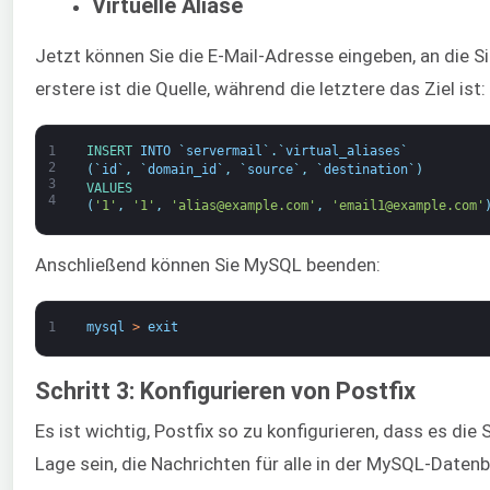
Virtuelle Aliase
Jetzt können Sie die E-Mail-Adresse eingeben, an die S
erstere ist die Quelle, während die letztere das Ziel ist:
1
INSERT 
INTO
`
servermail
`
.
`
virtual_aliases
`
2
(
`
id
`
,
`
domain_id
`
,
`
source
`
,
`
destination
`
)
3
VALUES
4
(
'1'
,
'1'
,
'alias@example.com'
,
'email1@example.com'
Anschließend können Sie MySQL beenden:
1
mysql
>
exit
Schritt 3: Konfigurieren von Postfix
Es ist wichtig, Postfix so zu konfigurieren, dass es d
Lage sein, die Nachrichten für alle in der MySQL-Daten