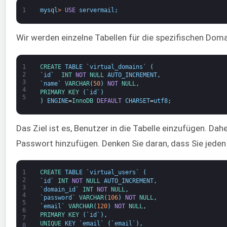
1
mysql
>
USE
servermail
;
Wir werden einzelne Tabellen für die spezifischen Domai
1
CREATE 
TABLE
`
virtual_domains
`
(
2
`
id
`
INT
NOT
NULL
AUTO_INCREMENT
,
3
`
name
`
VARCHAR
(
50
)
NOT
NULL
,
4
PRIMARY 
KEY
(
`
id
`
)
5
)
ENGINE
=
InnoDB 
DEFAULT
CHARSET
=
utf8
;
Das Ziel ist es, Benutzer in die Tabelle einzufügen. D
Passwort hinzufügen. Denken Sie daran, dass Sie jede
1
CREATE 
TABLE
`
virtual_users
`
(
2
`
id
`
INT
NOT
NULL
AUTO_INCREMENT
,
3
`
domain_id
`
INT
NOT
NULL
,
4
`
password
`
VARCHAR
(
106
)
NOT
NULL
,
5
`
email
`
VARCHAR
(
120
)
NOT
NULL
,
6
PRIMARY 
KEY
(
`
id
`
)
,
7
UNIQUE 
KEY
`
email
`
(
`
email
`
)
,
8