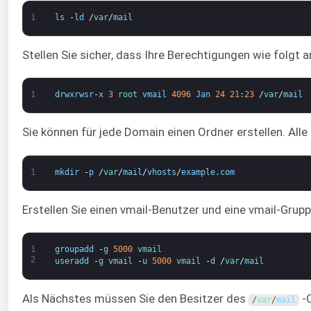
1
ls
-
ld
/
var
/
mail
Stellen Sie sicher, dass Ihre Berechtigungen wie folgt 
1
drwxrwsr
-
x
3
root 
vmail
4096
Jan
24
21
:
23
/
var
/
mail
Sie können für jede Domain einen Ordner erstellen. Alle
1
mkdir
-
p
/
var
/
mail
/
vhosts
/
example
.
com
Erstellen Sie einen vmail-Benutzer und eine vmail-Grupp
1
groupadd
-
g
5000
vmail
2
useradd
-
g
vmail
-
u
5000
vmail
-
d
/
var
/
mail
Als Nächstes müssen Sie den Besitzer des
-O
/
var
/
mail