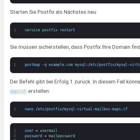
Starten Sie Postfix als Nächstes neu:
1
service 
postfix 
restart
Sie müssen sicherstellen, dass Postfix Ihre Domain fin
1
postmap
-
q
example
.
com 
mysql
:
/
etc
/
postfix
/
mysql
-
virt
Der Befehl gibt bei Erfolg 1 zurück. In diesem Fall könn
erstellen:
maps
.
cf
1
nano
/
etc
/
postfix
/
mysql
-
virtual
-
mailbox
-
maps
.
cf
1
user
=
usermail
2
password
=
mailpassword
3