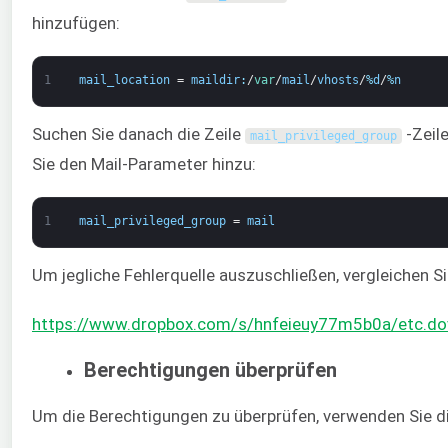
hinzufügen:
1
mail_location
=
maildir
:
/
var
/
mail
/
vhosts
/
%
d
/
%
n
Suchen Sie danach die Zeile
-Zeil
mail_privileged_group
Sie den Mail-Parameter hinzu:
1
mail_privileged_group
=
mail
Um jegliche Fehlerquelle auszuschließen, vergleichen Sie
https://www.dropbox.com/s/hnfeieuy77m5b0a/etc.dove
Berechtigungen überprüfen
Um die Berechtigungen zu überprüfen, verwenden Sie di