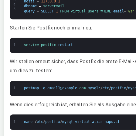
hosts
=
127.0.0.1
4
dbname
=
servermail
5
query
=
SELECT
1
FROM 
virtual_users 
WHERE 
email
=
'%s'
Starten Sie Postfix noch einmal neu:
1
service 
postfix 
restart
Wir stellen erneut sicher, dass Postfix die erste E-Mai
um dies zu testen:
1
postmap
-
q
email1
@
example
.
com 
mysql
:
/
etc
/
postfix
/
mys
Wenn dies erfolgreich ist, erhalten Sie als Ausgabe eine
1
nano
/
etc
/
postfix
/
mysql
-
virtual
-
alias
-
maps
.
cf