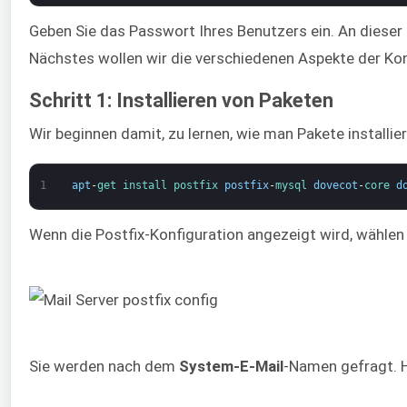
Geben Sie das Passwort Ihres Benutzers ein. An dieser
Nächstes wollen wir die verschiedenen Aspekte der Ko
Schritt 1: Installieren von Paketen
Wir beginnen damit, zu lernen, wie man Pakete installier
1
apt
-
get 
install 
postfix 
postfix
-
mysql 
dovecot
-
core 
d
Wenn die Postfix-Konfiguration angezeigt wird, wählen
Sie werden nach dem
System-E-Mail
-Namen gefragt. H