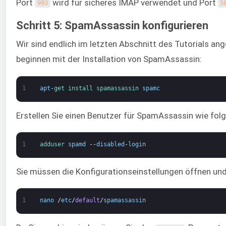
Port
wird für sicheres IMAP verwendet und Port
993
5
Schritt 5: SpamAssassin konfigurieren
Wir sind endlich im letzten Abschnitt des Tutorials an
beginnen mit der Installation von SpamAssassin:
1
apt
-
get 
install 
spamassassin 
spamc
Erstellen Sie einen Benutzer für SpamAssassin wie folg
1
adduser 
spamd
--
disabled
-
login
Sie müssen die Konfigurationseinstellungen öffnen un
1
nano
/
etc
/
default
/
spamassassin