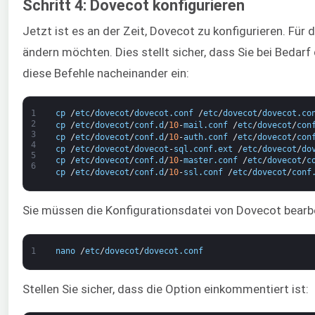
Schritt 4: Dovecot konfigurieren
Jetzt ist es an der Zeit, Dovecot zu konfigurieren. Für 
ändern möchten. Dies stellt sicher, dass Sie bei Bedar
diese Befehle nacheinander ein:
1
cp
/
etc
/
dovecot
/
dovecot
.
conf
/
etc
/
dovecot
/
dovecot
.
co
2
cp
/
etc
/
dovecot
/
conf
.
d
/
10
-
mail
.
conf
/
etc
/
dovecot
/
con
3
cp
/
etc
/
dovecot
/
conf
.
d
/
10
-
auth
.
conf
/
etc
/
dovecot
/
con
4
cp
/
etc
/
dovecot
/
dovecot
-
sql
.
conf
.
ext
/
etc
/
dovecot
/
do
5
cp
/
etc
/
dovecot
/
conf
.
d
/
10
-
master
.
conf
/
etc
/
dovecot
/
c
6
cp
/
etc
/
dovecot
/
conf
.
d
/
10
-
ssl
.
conf
/
etc
/
dovecot
/
conf
Sie müssen die Konfigurationsdatei von Dovecot bearb
1
nano
/
etc
/
dovecot
/
dovecot
.
conf
Stellen Sie sicher, dass die Option einkommentiert ist: