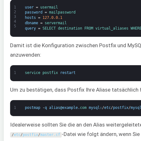
1
user
=
usermail
2
password
=
mailpassword
3
hosts
=
127.0.0.1
4
dbname
=
servermail
5
query
=
SELECT 
destination 
FROM 
virtual_aliases 
WHER
Damit ist die Konfiguration zwischen Postfix und MySQ
anzuwenden:
1
service 
postfix 
restart
Um zu bestätigen, dass Postfix Ihre Aliase tatsächlich 
1
postmap
-
q
alias
@
example
.
com 
mysql
:
/
etc
/
postfix
/
mysq
Idealerweise sollten Sie die an den Alias weitergeleite
-Datei wie folgt ändern, wenn Sie
/
etc
/
postfix
/
master
.
cf