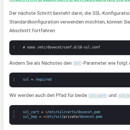
Der nächste Schritt besteht darin, die SSL-Konfigurati
Standardkonfiguration verwenden möchten, können Sie
Abschnitt fortfahren:
1
# nano /etc/dovecot/conf.d/10-ssl.conf
Ändern Sie als Nächstes den
-Parameter wie folgt a
ssl
1
ssl
=
required
Wir werden auch den Pfad für beide
und
ssl_cert
ssl_k
1
ssl_cert
=
<
/
etc
/
ssl
/
certs
/
dovecot
.
pem
2
ssl_key
=
<
/
etc
/
ssl
/
private
/
dovecot
.
pem