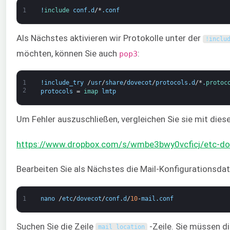
1
!
include 
conf
.
d
/*
.
conf
Als Nächstes aktivieren wir Protokolle unter der
!
inclu
möchten, können Sie auch
:
pop3
1
!
include_try
/
usr
/
share
/
dovecot
/
protocols
.
d
/*
.
protoc
2
protocols
=
imap 
lmtp
Um Fehler auszuschließen, vergleichen Sie sie mit diese
https://www.dropbox.com/s/wmbe3bwy0vcficj/etc-dov
Bearbeiten Sie als Nächstes die Mail-Konfigurationsdat
1
nano
/
etc
/
dovecot
/
conf
.
d
/
10
-
mail
.
conf
Suchen Sie die Zeile
-Zeile. Sie müssen 
mail_location