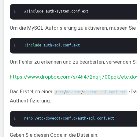
1
#!include auth-system.conf.ext
Um die MySQL-Autorisierung zu aktivieren, müssen Sie
1
!
include 
auth
-
sql
.
conf
.
ext
Um Fehler zu erkennen und zu bearbeiten, verwenden Si
https://www.dropbox.com/s/4h472nqrj700pqk/etc.dove
Das Erstellen einer
-Dat
/
etc
/
dovecot
/
dovecot
-
sql
.
conf
.
ext
Authentifizierung:
1
nano
/
etc
/
dovecot
/
conf
.
d
/
auth
-
sql
.
conf
.
ext
Geben Sie diesen Code in die Datei ein: