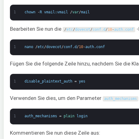
1
chown
-
R
vmail
:
vmail
/
var
/
mail
Bearbeiten Sie nun die
-
/
etc
/
dovecot
/
conf
.
d
/
10
-
auth
.
conf
1
nano
/
etc
/
dovecot
/
conf
.
d
/
10
-
auth
.
conf
Fügen Sie die folgende Zeile hinzu, nachdem Sie die Kl
1
disable_plaintext_auth
=
yes
Verwenden Sie dies, um den Parameter
auth_mechanisms
1
auth_mechanisms
=
plain 
login
Kommentieren Sie nun diese Zeile aus: