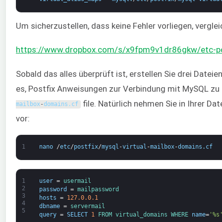
Um sicherzustellen, dass keine Fehler vorliegen, vergl
https://www.dropbox.com/s/x9fpm9v1dr86gkw/etc-pos
Sobald das alles überprüft ist, erstellen Sie drei Dateien
es, Postfix Anweisungen zur Verbindung mit MySQL zu g
file. Natürlich nehmen Sie in Ihrer D
mailbox
-
domains
.
cf
vor:
1
nano
/
etc
/
postfix
/
mysql
-
virtual
-
mailbox
-
domains
.
cf
1
user
=
usermail
2
password
=
mailpassword
3
hosts
=
127.0.0.1
4
dbname
=
servermail
5
query
=
SELECT
1
FROM 
virtual_domains 
WHERE 
name
=
'%s