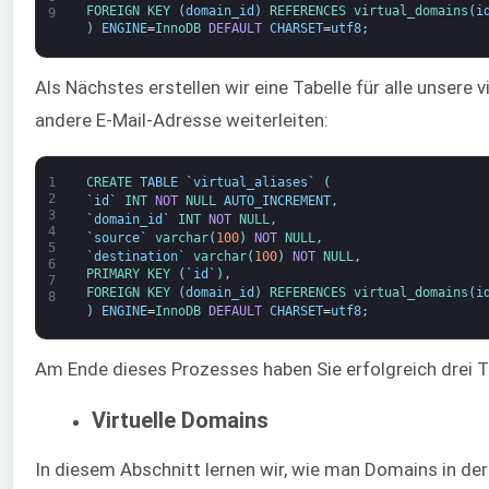
FOREIGN 
KEY
(
domain_id
)
REFERENCES 
virtual_domains
(
i
9
)
ENGINE
=
InnoDB 
DEFAULT
CHARSET
=
utf8
;
Als Nächstes erstellen wir eine Tabelle für alle unsere v
andere E-Mail-Adresse weiterleiten:
1
CREATE 
TABLE
`
virtual_aliases
`
(
2
`
id
`
INT
NOT
NULL
AUTO_INCREMENT
,
3
`
domain_id
`
INT
NOT
NULL
,
4
`
source
`
varchar
(
100
)
NOT
NULL
,
5
`
destination
`
varchar
(
100
)
NOT
NULL
,
6
PRIMARY 
KEY
(
`
id
`
)
,
7
FOREIGN 
KEY
(
domain_id
)
REFERENCES 
virtual_domains
(
i
8
)
ENGINE
=
InnoDB 
DEFAULT
CHARSET
=
utf8
;
Am Ende dieses Prozesses haben Sie erfolgreich drei Ta
Virtuelle Domains
In diesem Abschnitt lernen wir, wie man Domains in de