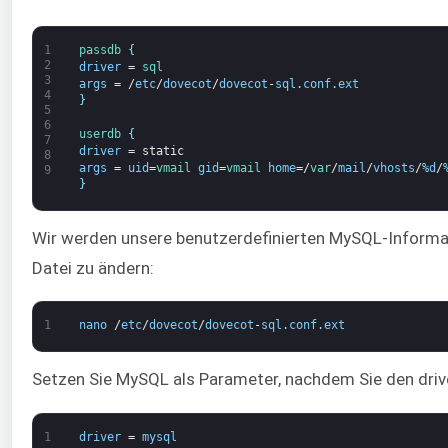
1
passdb
{
2
driver
=
sql
3
args
=
/
etc
/
dovecot
/
dovecot
-
sql
.
conf
.
ext
4
}
5
6
userdb
{
7
driver
=
static
8
args
=
uid
=
vmail 
gid
=
vmail 
home
=/
var
/
mail
/
vhosts
/
%
d
/
9
}
Wir werden unsere benutzerdefinierten MySQL-Inform
Datei zu ändern:
1
nano
/
etc
/
dovecot
/
dovecot
-
sql
.
conf
.
ext
Setzen Sie MySQL als Parameter, nachdem Sie den driv
1
driver
=
mysql