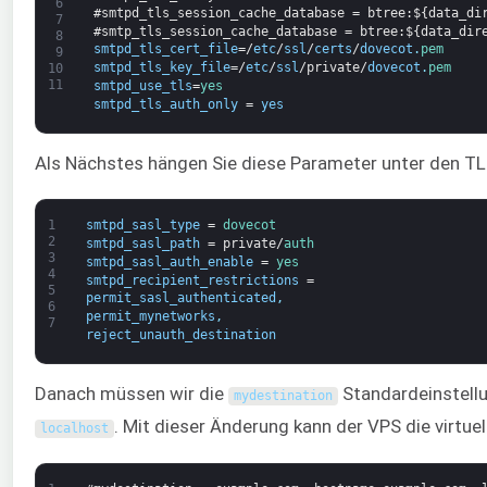
6
#smtpd_tls_session_cache_database = btree:${data_di
7
#smtp_tls_session_cache_database = btree:${data_dir
8
smtpd_tls_cert_file
=/
etc
/
ssl
/
certs
/
dovecot
.
pem
9
smtpd_tls_key_file
=/
etc
/
ssl
/
private
/
dovecot
.
pem
10
11
smtpd_use_tls
=
yes
smtpd_tls_auth_only
=
yes
Als Nächstes hängen Sie diese Parameter unter den TL
1
smtpd_sasl_type
=
dovecot
2
smtpd_sasl_path
=
private
/
auth
3
smtpd_sasl_auth_enable
=
yes
4
smtpd_recipient_restrictions
=
5
permit_sasl_authenticated
,
6
permit_mynetworks
,
7
reject_unauth_destination
Danach müssen wir die
Standardeinstellu
mydestination
. Mit dieser Änderung kann der VPS die virtu
localhost