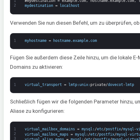
1
#mydestination = example.com, hostname.example.com, 
2
mydestination
=
localhost
Verwenden Sie nun diesen Befehl, um zu überprüfen, o
1
myhostname
=
hostname
.
example
.
com
Fügen Sie außerdem diese Zeile hinzu, um die lokale E-Ma
Domains zu aktivieren:
1
virtual_transport
=
lmtp
:
unix
:
private
/
dovecot
-
lmtp
Schließlich fügen wir die folgenden Parameter hinzu, u
Aliase zu konfigurieren:
1
virtual_mailbox_domains
=
mysql
:
/
etc
/
postfix
/
mysql
-
v
2
virtual_mailbox_maps
=
mysql
:
/
etc
/
postfix
/
mysql
-
virt
3
virtual_alias_maps
=
mysql
:
/
etc
/
postfix
/
mysql
-
virtua