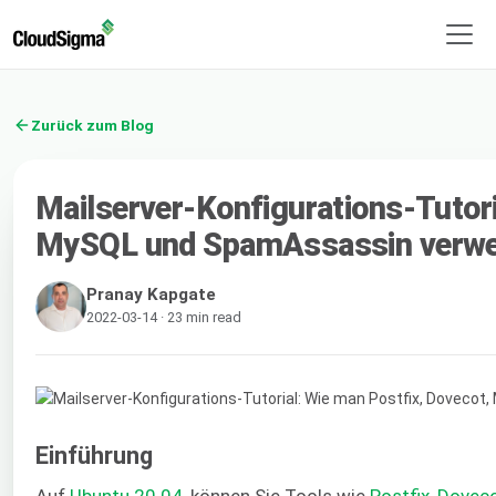
Zurück zum Blog
Mailserver-Konfigurations-Tutori
MySQL und SpamAssassin verw
Pranay Kapgate
2022-03-14 · 23 min read
Einführung
Auf
Ubuntu 20.04
, können Sie Tools wie
Postfix
,
Dovec