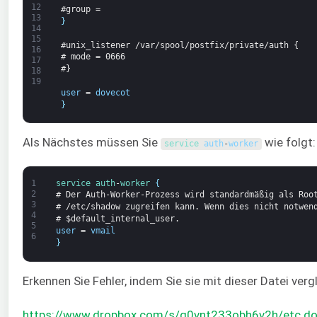
12
#group =
13
}
14
15
#unix_listener /var/spool/postfix/private/auth {
16
# mode = 0666
17
#}
18
19
user
=
dovecot
}
Als Nächstes müssen Sie
wie folgt:
service 
auth
-
worker
1
service
auth
-
worker
{
2
# Der Auth-Worker-Prozess wird standardmäßig als Roo
3
# /etc/shadow zugreifen kann. Wenn dies nicht notwen
4
# $default_internal_user.
5
user
=
vmail
6
}
Erkennen Sie Fehler, indem Sie sie mit dieser Datei verg
https://www.dropbox.com/s/g0vnt233obh6v2h/etc.dov