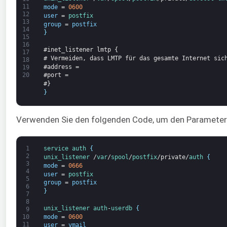
11
mode
=
0600
12
user
=
postfix
13
group
=
postfix
14
}
15
16
#inet_listener lmtp {
17
# Vermeiden, dass LMTP für das gesamte Internet sic
18
#address =
19
20
#port =
#}
}
Verwenden Sie den folgenden Code, um den Paramete
1
service
auth
{
2
unix_listener
/
var
/
spool
/
postfix
/
private
/
auth
{
3
mode
=
0666
4
user
=
postfix
5
group
=
postfix
6
}
7
8
unix_listener
auth
-
userdb
{
9
mode
=
0600
10
11
user
=
vmail