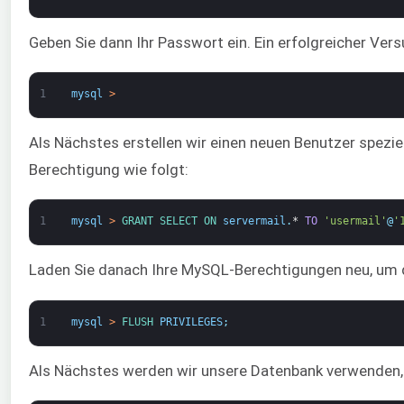
Geben Sie dann Ihr Passwort ein. Ein erfolgreicher Vers
1
mysql
>
Als Nächstes erstellen wir einen neuen Benutzer speziel
Berechtigung wie folgt:
1
mysql
>
GRANT 
SELECT 
ON 
servermail
.
*
TO
'usermail'
@
'
Laden Sie danach Ihre MySQL-Berechtigungen neu, um 
1
mysql
>
FLUSH 
PRIVILEGES
;
Als Nächstes werden wir unsere Datenbank verwenden, u