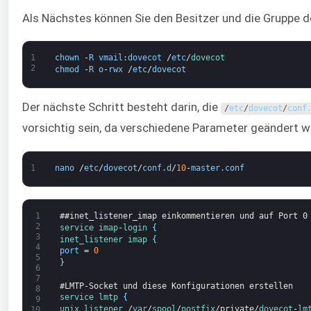
Als Nächstes können Sie den Besitzer und die Gruppe 
1
chown
-
R
vmail
:
dovecot
/
etc
/
dovecot
2
chmod
-
R
o
-
rwx
/
etc
/
dovecot
Der nächste Schritt besteht darin, die
/
etc
/
dovecot
/
conf
vorsichtig sein, da verschiedene Parameter geändert w
1
nano
/
etc
/
dovecot
/
conf
.
d
/
10
-
master
.
conf
1
##inet_listener_imap einkommentieren und auf Port 0
2
service
imap
-
login
{
3
inet_listener
imap
{
4
port
=
0
5
}
6
7
#LMTP-Socket und diese Konfigurationen erstellen
8
service
lmtp
{
9
unix_listener
/
var
/
spool
/
postfix
/
private
/
dovecot
-
lm
10