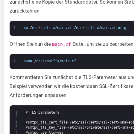
zunächst eine Kopie der Standarddatei. So können Sie 
zurückkehren:
1
cp
/
etc
/
postfix
/
main
.
cf
/
etc
/
postfix
/
main
.
cf
.
orig
Öffnen Sie nun die
-Datei, um sie zu bearbeiten
main.cf
1
nano
/
etc
/
postfix
/
main
.
cf
Kommentieren Sie zunächst die TLS-Parameter aus und
Beispiel verwenden wir die kostenlosen SSL-Zertifikate.
Anforderungen anpassen:
1
# TLS parameters
2
3
#smtpd_tls_cert_file=/etc/ssl/certs/ssl-cert-snakeo
4
#smtpd_tls_key_file=/etc/ssl/private/ssl-cert-snake
5
#smtpd_use_tls=yes