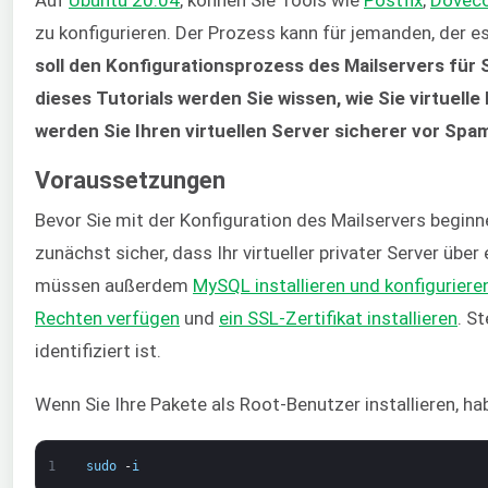
zu konfigurieren. Der Prozess kann für jemanden, der e
soll den Konfigurationsprozess des Mailservers für S
dieses Tutorials werden Sie wissen, wie Sie virtuell
werden Sie Ihren virtuellen Server sicherer vor Sp
Voraussetzungen
Bevor Sie mit der Konfiguration des Mailservers beginn
zunächst sicher, dass Ihr virtueller privater Server über
müssen außerdem
MySQL installieren und konfiguriere
Rechten verfügen
und
ein SSL-Zertifikat installieren
. St
identifiziert ist.
Wenn Sie Ihre Pakete als Root-Benutzer installieren, ha
1
sudo
-
i