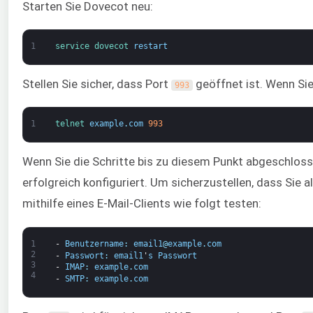
Starten Sie Dovecot neu:
1
service 
dovecot 
restart
Stellen Sie sicher, dass Port
geöffnet ist. Wenn Si
993
1
telnet 
example
.
com
993
Wenn Sie die Schritte bis zu diesem Punkt abgeschloss
erfolgreich konfiguriert. Um sicherzustellen, dass Sie a
mithilfe eines E-Mail-Clients wie folgt testen:
1
-
Benutzername
:
email1
@
example
.
com
2
-
Passwort
:
email1
'
s
Passwort
3
-
IMAP
:
example
.
com
4
-
SMTP
:
example
.
com