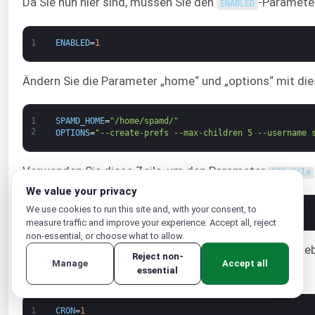
Da Sie nun hier sind, müssen Sie den
-Paramete
ENABLED
1
ENABLED
=
1
Ändern Sie die Parameter „home“ und „options“ mit di
1
SPAMD_HOME
=
"/home/spamd/"
2
OPTIONS
=
"--create-prefs --max-children 5 --username 
Verwenden Sie diese Zeile, um den Parameter
PID_File
We value your privacy
We use cookies to run this site and, with your consent, to
1
PIDFILE
=
"${SPAMD_HOME}spamd.pid"
measure traffic and improve your experience. Accept all, reject
non-essential, or choose what to allow.
Verwenden Sie als Nächstes diesen Befehl, um anzuge
Reject non-
Manage
Accept all
aktualisiert werden:
essential
1
CRON
=
1