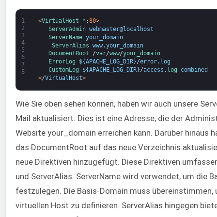
1
<
VirtualHost *
:
80
>
2
ServerAdmin 
webmaster
@
localhost
3
ServerName 
your_domain
4
ServerAlias 
www
.
your_domain
5
DocumentRoot
/
var
/
www
/
your_domain
6
ErrorLog
$
{
APACHE_LOG_DIR
}
/
error
.
log
7
CustomLog
$
{
APACHE_LOG_DIR
}
/
access
.
log 
combined
8
<
/
VirtualHost
>
Wie Sie oben sehen können, haben wir auch unsere Ser
Mail aktualisiert. Dies ist eine Adresse, die der Adminis
Website your_domain erreichen kann. Darüber hinaus h
das DocumentRoot auf das neue Verzeichnis aktualisie
neue Direktiven hinzugefügt. Diese Direktiven umfass
und ServerAlias. ServerName wird verwendet, um die 
festzulegen. Die Basis-Domain muss übereinstimmen,
virtuellen Host zu definieren. ServerAlias hingegen biet