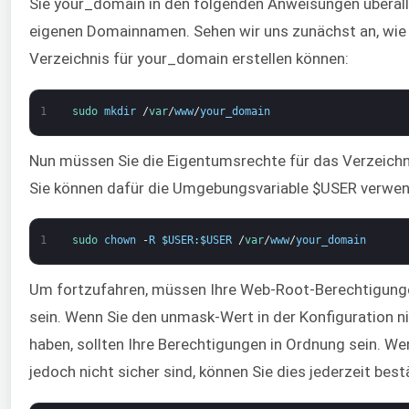
Sie your_domain in den folgenden Anweisungen überall
eigenen Domainnamen. Sehen wir uns zunächst an, wie 
Verzeichnis für your_domain erstellen können:
1
sudo 
mkdir
/
var
/
www
/
your_domain
Nun müssen Sie die Eigentumsrechte für das Verzeichn
Sie können dafür die Umgebungsvariable $USER verwe
1
sudo 
chown
-
R
$
USER
:
$
USER
/
var
/
www
/
your_domain
Um fortzufahren, müssen Ihre Web-Root-Berechtigung
sein. Wenn Sie den unmask-Wert in der Konfiguration n
haben, sollten Ihre Berechtigungen in Ordnung sein. We
jedoch nicht sicher sind, können Sie dies jederzeit best