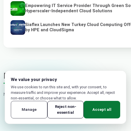
Empowering IT Service Provider Through Green So
Hyperscaler-Independent Cloud Solutions
Siaflex Launches New Turkey Cloud Computing Off
by HPE and CloudSigma
Kommentare
We value your privacy
We use cookies to run this site and, with your consent, to
measure traffic and improve your experience. Accept all, reject
Noch keine Kommentare. Schreiben Sie den ersten.
non-essential, or choose what to allow.
Reject non-
Manage
Accept all
essential
Ihr Name
E-Mail (nicht veröffentlicht)