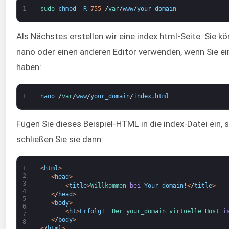
1
sudo 
chmod
-
R
755
/
var
/
www
/
your_domain
Als Nächstes erstellen wir eine index.html-Seite. Sie k
nano oder einen anderen Editor verwenden, wenn Sie ei
haben:
1
nano
/
var
/
www
/
your_domain
/
index
.
html
Fügen Sie dieses Beispiel-HTML in die index-Datei ein, 
schließen Sie sie dann:
1
<
html
>
2
<
head
>
3
<
title
>
Willkommen 
bei
Your_domain
!
<
/
title
>
4
<
/
head
>
5
<
body
>
6
<
h1
>
Erfolg
!
Der 
your_domain 
virtuelle 
Host 
i
7
<
/
body
>
8
<
/
html
>