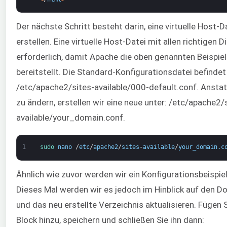
Der nächste Schritt besteht darin, eine virtuelle Host-D
erstellen. Eine virtuelle Host-Datei mit allen richtigen Di
erforderlich, damit Apache die oben genannten Beispiel
bereitstellt. Die Standard-Konfigurationsdatei befindet 
/etc/apache2/sites-available/000-default.conf. Anstat
zu ändern, erstellen wir eine neue unter: /etc/apache2/
available/your_domain.conf.
1
sudo 
nano
/
etc
/
apache2
/
sites
-
available
/
your_domain
.
c
Ähnlich wie zuvor werden wir ein Konfigurationsbeispie
Dieses Mal werden wir es jedoch im Hinblick auf den
und das neu erstellte Verzeichnis aktualisieren. Fügen 
Block hinzu, speichern und schließen Sie ihn dann: