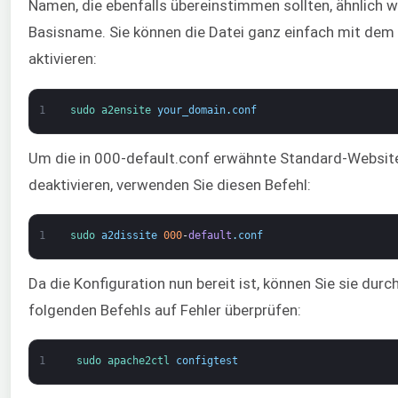
Namen, die ebenfalls übereinstimmen sollten, ähnlich w
Basisname. Sie können die Datei ganz einfach mit dem
aktivieren:
1
sudo 
a2ensite 
your_domain
.
conf
Um die in 000-default.conf erwähnte Standard-Websit
deaktivieren, verwenden Sie diesen Befehl:
1
sudo 
a2dissite
000
-
default
.
conf
Da die Konfiguration nun bereit ist, können Sie sie dur
folgenden Befehls auf Fehler überprüfen:
1
sudo 
apache2ctl 
configtest