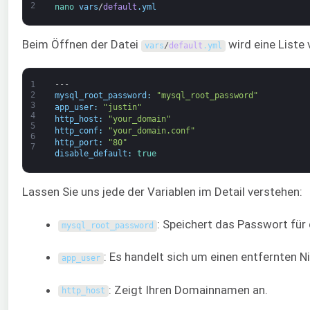
2
nano 
vars
/
default
.
yml
Beim Öffnen der Datei
wird eine Liste
vars
/
default
.
yml
1
---
2
mysql_root_password
:
"mysql_root_password"
3
app_user
:
"justin"
4
http_host
:
"your_domain"
5
http_conf
:
"your_domain.conf"
6
http_port
:
"80"
7
disable_default
:
true
Lassen Sie uns jede der Variablen im Detail verstehen:
: Speichert das Passwort für
mysql_root_password
: Es handelt sich um einen entfernten 
app_user
: Zeigt Ihren Domainnamen an.
http_host