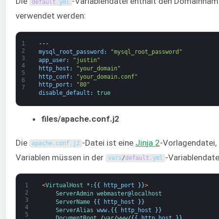
Die
-Variablendatei enthält den Domainna
default
.
yml
verwendet werden:
1
---
2
mysql_root_password
:
"mysql_root_password"
3
app_user
:
"justin"
4
http_host
:
"your_domain"
5
http_conf
:
"your_domain.conf"
6
http_port
:
"80"
7
disable_default
:
true
files/apache.conf.j2
Die
-Datei ist eine
Jin
ja 2
-Vorlagendatei,
apache
.
conf
.
j2
Variablen müssen in der
-Variablendate
vars
/
default
.
yml
1
<
VirtualHost *
:
{
{
http_port
}
}
>
2
ServerAdmin
webmaster
@
localhost
3
ServerName
{
{
http_host
}
}
4
ServerAlias 
www
.
{
{
http_host
}
}
5
DocumentRoot
/
var
/
www
/
{
{
http_host
}
}