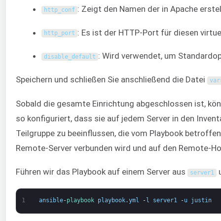
: Zeigt den Namen der in Apache erstel
http_conf
: Es ist der HTTP-Port für diesen virtu
http_port
: Wird verwendet, um Standardop
disable_default
Speichern und schließen Sie anschließend die Datei
var
Sobald die gesamte Einrichtung abgeschlossen ist, kön
so konfiguriert, dass sie auf jedem Server in den Inv
Teilgruppe zu beeinflussen, die vom Playbook betroffen 
Remote-Server verbunden wird und auf den Remote-Ho
Führen wir das Playbook auf einem Server aus
u
server1
1
ansible
-
playbook 
playbook
.
yml
-
l
server1
-
u
justin