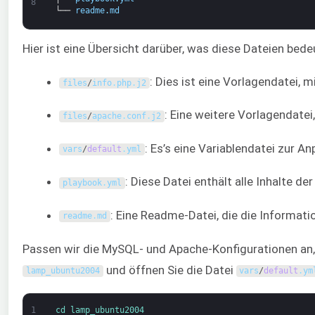
8
└──
readme
.
md
Hier ist eine Übersicht darüber, was diese Dateien bede
: Dies ist eine Vorlagendatei,
files
/
info
.
php
.
j2
: Eine weitere Vorlagendatei
files
/
apache
.
conf
.
j2
: Es’s eine Variablendatei zur A
vars
/
default
.
yml
: Diese Datei enthält alle Inhalte 
playbook
.
yml
: Eine Readme-Datei, die die Informati
readme
.
md
Passen wir die MySQL- und Apache-Konfigurationen an,
und öffnen Sie die Datei
lamp_ubuntu2004
vars
/
default
.
ym
1
cd 
lamp_ubuntu2004