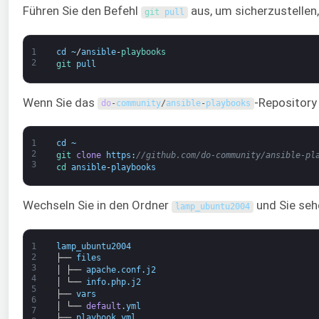
Führen Sie den Befehl
aus, um sicherzustellen,
git 
pull
1
cd
~
/
ansible
-
playbooks
2
git 
pull
Wenn Sie das
-Repository
do
-
community
/
ansible
-
playbooks
1
cd
~
2
git 
clone
https
:
//github.com/do-community/ansible-pl
3
cd 
ansible
-
playbooks
Wechseln Sie in den Ordner
und Sie sehe
lamp_ubuntu2004
1
lamp_ubuntu2004
2
├──
files
3
│
├──
apache
.
conf
.
j2
4
│
└──
info
.
php
.
j2
5
├──
vars
6
│
└──
default
.
yml
7
├──
playbook
.
yml