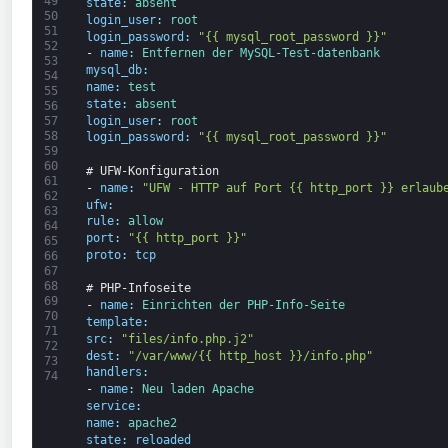
49
state
:
absent
50
login_user
:
root
51
login_password
:
"{{ mysql_root_password }}"
52
-
name
:
Entfernen 
der 
MySQL-
Test-
datenbank
53
mysql_db
:
54
name
:
test
55
state
:
absent
56
login_user
:
root
57
58
login_password
:
"{{ mysql_root_password }}"
59
60
# UFW-Konfiguration
61
-
name
:
"UFW - HTTP auf Port {{ http_port }} erlaub
62
ufw
:
63
rule
:
allow
64
port
:
"{{ http_port }}"
65
proto
:
tcp
66
67
68
# PHP-Infoseite
69
-
name
:
Einrichten 
der 
PHP-
Info-
Seite
70
template
:
71
src
:
"files/info.php.j2"
72
dest
:
"/var/www/{{ http_host }}/info.php"
73
handlers
:
74
-
name
:
Neu laden 
Apache
service
:
name
:
apache2
state
:
reloaded