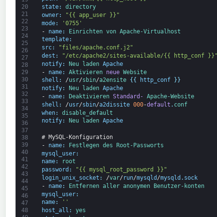
20
state
:
directory
21
owner
:
"{{ app_user }}"
22
mode
:
'0755'
23
-
name
:
Einrichten 
von 
Apache-
Virtualhost
24
template
:
25
src
:
"files/apache.conf.j2"
26
dest
:
"/etc/apache2/sites-available/{{ http_conf }}
27
notify
:
Neu laden 
Apache
28
-
name
:
Aktivieren 
neue
Website
29
30
shell
:
/
usr
/
sbin
/
a2ensite
{
{
http_conf
}
}
31
notify
:
Neu laden 
Apache
32
-
name
:
Deaktivieren 
Standard-
Apache-
Website
33
shell
:
/
usr
/
sbin
/
a2dissite
000
-
default
.
conf
34
when
:
disable_default
35
notify
:
Neu laden 
Apache
36
37
# MySQL-Konfiguration
38
39
-
name
:
Festlegen 
des 
Root-
Passworts
40
mysql_user
:
41
name
:
root
42
password
:
"{{ mysql_root_password }}"
43
login_unix_socket
:
/
var
/
run
/
mysqld
/
mysqld
.
sock
44
-
name
:
Entfernen 
aller 
anonymen 
Benutzer-
konten
45
mysql_user
:
46
name
:
''
47
48
host_all
:
yes