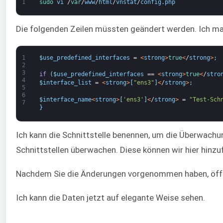
1
sudo 
vi
/
var
/
www
/
html
/
vnstat
/
config
.
php
Die folgenden Zeilen müssten geändert werden. Ich mar
1
$
use_predefined_interfaces
=
<
strong
>
true
<
/
strong
>
;
2
3
if
(
$
use_predefined_interfaces
==
<
strong
>
true
<
/
stro
4
$
interface_list
=
<
strong
>
[
"ens3"
]
<
/
strong
>
;
5
6
$
interface_name
<
strong
>
[
'ens3'
]
<
/
strong
>
=
"Test-Sch
7
}
Ich kann die Schnittstelle benennen, um die Überwachu
Schnittstellen überwachen. Diese können wir hier hinzu
Nachdem Sie die Änderungen vorgenommen haben, öff
Ich kann die Daten jetzt auf elegante Weise sehen.