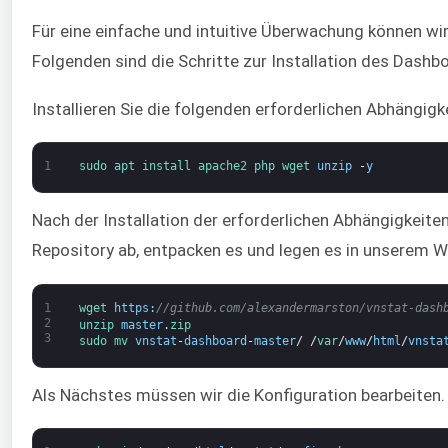
Für eine einfache und intuitive Überwachung können wir
Folgenden sind die Schritte zur Installation des Dashb
Installieren Sie die folgenden erforderlichen Abhängigk
1
sudo 
apt 
install 
apache2 
php 
wget 
unzip
-
y
Nach der Installation der erforderlichen Abhängigkeit
Repository ab, entpacken es und legen es in unserem W
1
wget 
https
:
//github.com/alexandermarston/vnstat-dash
2
unzip 
master
.
zip
3
sudo 
mv 
vnstat
-
dashboard
-
master
/
/
var
/
www
/
html
/
vnsta
Als Nächstes müssen wir die Konfiguration bearbeiten.