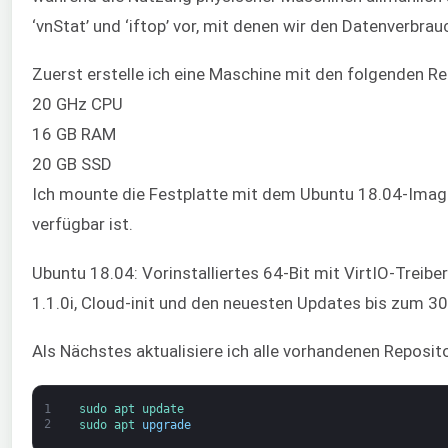
‘vnStat’ und ‘iftop’ vor, mit denen wir den Datenverbra
Zuerst erstelle ich eine Maschine mit den folgenden R
20 GHz CPU
16 GB RAM
20 GB SSD
Ich mounte die Festplatte mit dem Ubuntu 18.04-Image,
verfügbar ist.
Ubuntu 18.04: Vorinstalliertes 64-Bit mit VirtIO-Treibe
1.1.0i, Cloud-init und den neuesten Updates bis zum 3
Als Nächstes aktualisiere ich alle vorhandenen Reposit
1
sudo 
apt 
update
2
sudo 
apt 
upgrade