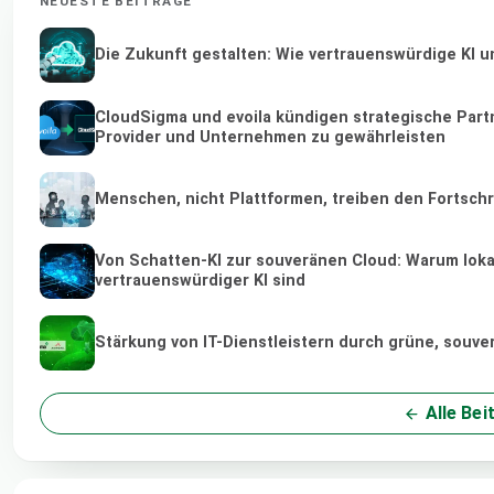
NEUESTE BEITRÄGE
Die Zukunft gestalten: Wie vertrauenswürdige KI u
CloudSigma und evoila kündigen strategische Part
Provider und Unternehmen zu gewährleisten
Menschen, nicht Plattformen, treiben den Fortschr
Von Schatten-KI zur souveränen Cloud: Warum loka
vertrauenswürdiger KI sind
Stärkung von IT-Dienstleistern durch grüne, souv
Alle Bei