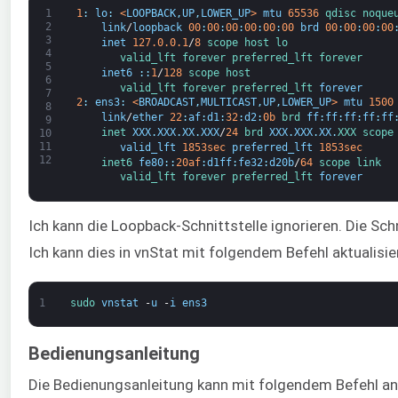
1
1
:
lo
:
<
LOOPBACK
,
UP
,
LOWER_UP
>
mtu
65536
qdisc 
noque
2
link
/
loopback
00
:
00
:
00
:
00
:
00
:
00
brd
00
:
00
:
00
:
00
3
inet
127.0.0.1
/
8
scope 
host 
lo
4
valid_lft 
forever 
preferred_lft 
forever
5
inet6
:
:
1
/
128
scope 
host
6
valid_lft 
forever 
preferred_lft 
forever
7
2
:
ens3
:
<
BROADCAST
,
MULTICAST
,
UP
,
LOWER_UP
>
mtu
1500
8
link
/
ether
22
:
af
:
d1
:
32
:
d2
:
0b
brd 
ff
:
ff
:
ff
:
ff
:
ff
9
inet 
XXX
.
XXX
.
XX
.
XXX
/
24
brd 
XXX
.
XXX
.
XX
.
XXX 
scope
10
11
valid_lft
1853sec
preferred_lft
1853sec
12
inet6 
fe80
:
:
20af
:
d1ff
:
fe32
:
d20b
/
64
scope 
link
valid_lft 
forever 
preferred_lft 
forever
Ich kann die Loopback-Schnittstelle ignorieren. Die Schn
Ich kann dies in vnStat mit folgendem Befehl aktualisie
1
sudo 
vnstat
-
u
-
i
ens3
Bedienungsanleitung
Die Bedienungsanleitung kann mit folgendem Befehl an