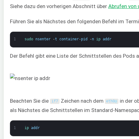
Siehe dazu den vorherigen Abschnitt über
Abrufen von
Führen Sie als Nächstes den folgenden Befehl im Termi
1
sudo 
nsenter
-
t
container
-
pid
-
n
ip 
addr
Der Befehl gibt eine Liste der Schnittstellen des Pods a
Beachten Sie die
Zeichen nach dem
in der o
if7
eth0
@
als Nächstes die Schnittstellen im Standard-Namespa
1
ip 
addr