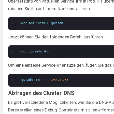
Übersetzung von virtuellen Service-IPs in Pod-IPs übe
müssen Sie ihn auf Ihrem Node installieren:
1
sudo 
apt 
install 
ipvsadm
Jetzt können Sie den folgenden Befehl ausführen:
1
sudo 
ipvsadm
-
Ln
Um eine einzelne Service-IP anzuzeigen, fügen Sie das
1
ipvsadm
-
Ln
-
t
10.244.1.255
Abfragen des Cluster-DNS
Es gibt verschiedene Möglichkeiten, wie Sie die DNS-A
Bereitstellen eines Debug-Containers mit allen erford