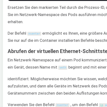
Ersetzen Sie den markierten Teil durch die Prozess-ID, 
Sie im Netzwerk-Namespace des Pods ausführen möchten
erhalten.
Der Befehl
ermöglicht es Ihnen, eine größere 
nsenter
Sie nur auf die im Container installierten Befehle besch
Abrufen der virtuellen Ethernet-Schnittst
Ein Netzwerk-Namespace auf einem Pod kommuniziert mi
ein Gerät, dessen Name mit
beginnt und mit einer
veth
identifiziert. Möglicherweise möchten Sie wissen, wel
aufzulisten, und dann alle Geräte im Netzwerk des Pods
Gerätenummern zwischen den beiden Auflistungen korre
Verwenden Sie den Befehl
, um den Befehl
nsenter
ip 
a