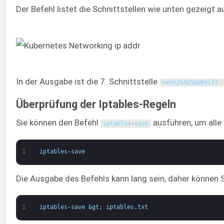
Der Befehl listet die Schnittstellen wie unten gezeigt a
In der Ausgabe ist die 7. Schnittstelle
veth254b50e6
@
if3
Überprüfung der Iptables-Regeln
Sie können den Befehl
ausführen, um alle 
iptables
-
save
1
iptables
-
save
Die Ausgabe des Befehls kann lang sein, daher können Si
1
iptables
-
save
&gt;
iptables
.
txt