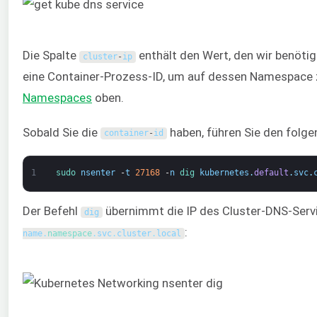
Die Spalte
enthält den Wert, den wir benöti
cluster
-
ip
eine Container-Prozess-ID, um auf dessen Namespace z
Namespaces
oben.
Sobald Sie die
haben, führen Sie den folg
container
-
id
1
sudo 
nsenter
-
t
27168
-
n
dig 
kubernetes
.
default
.
svc
.
Der Befehl
übernimmt die IP des Cluster-DNS-Serv
dig
:
name
.
namespace
.
svc
.
cluster
.
local