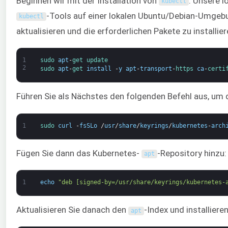
Beginnen wir mit der Installation von
. Unsere l
kubectl
-Tools auf einer lokalen Ubuntu/Debian-Umg
kubectl
aktualisieren und die erforderlichen Pakete zu installier
1
sudo 
apt
-
get 
update
2
sudo 
apt
-
get 
install
-
y
apt
-
transport
-
https 
ca
-
certi
Führen Sie als Nächstes den folgenden Befehl aus, um 
1
sudo 
curl
-
fsSLo
/
usr
/
share
/
keyrings
/
kubernetes
-
arch
Fügen Sie dann das Kubernetes-
-Repository hinzu:
apt
1
echo
"deb [signed-by=/usr/share/keyrings/kubernetes-
Aktualisieren Sie danach den
-Index und installiere
apt