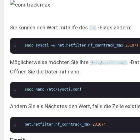
Sie können den Wert mithilfe des
-Flags ändern:
-
w
1
sudo 
sysctl
-
w
net
.
netfilter
.
nf_conntrack_max
=
231074
Möglicherweise möchten Sie Ihre
-Date
/
etc
/
sysctl
.
conf
Öffnen Sie die Datei mit nano:
1
sudo 
nano
/
etc
/
sysctl
.
conf
Ändern Sie als Nächstes den Wert, falls die Zeile exist
1
net
.
netfilter
.
nf_conntrack_max
=
231074