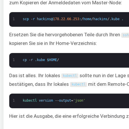
zum Kopieren der Anmeldedaten vom Master-Node:
1
scp
-
r
hackins
@
178.22.66.253
:
/
home
/
hackins
/
.
kube
.
Ersetzen Sie die hervorgehobenen Teile durch Ihren
ssh
kopieren Sie sie in Ihr Home-Verzeichnis:
1
cp
-
r
.
kube
$
HOME
/
Das ist alles. Ihr lokales
sollte nun in der Lage
kubectl
bestätigen, dass Ihr lokales
mit dem Remote-Clu
kubectl
1
kubectl 
version
--
output
=
'json'
Hier ist die Ausgabe, die eine erfolgreiche Verbindung z