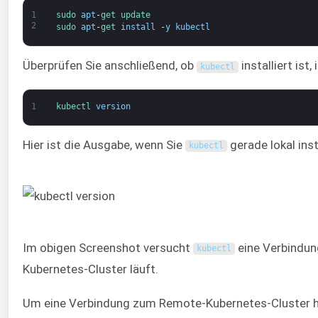
1
sudo 
apt
-
get 
update
2
sudo 
apt
-
get 
install
-
y
kubectl
Überprüfen Sie anschließend, ob
installiert ist
kubectl
1
kubectl 
version
Hier ist die Ausgabe, wenn Sie
gerade lokal inst
kubectl
Im obigen Screenshot versucht
eine Verbindung
kubectl
Kubernetes-Cluster läuft.
Um eine Verbindung zum Remote-Kubernetes-Cluster her