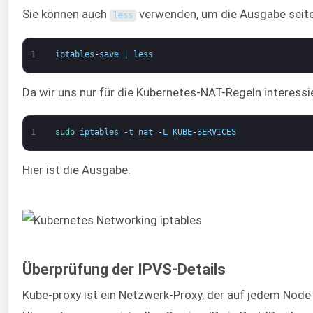
Sie können auch
verwenden, um die Ausgabe seit
less
1
iptables
-
save
|
less
Da wir uns nur für die Kubernetes-NAT-Regeln interessi
1
sudo 
iptables
-
t
nat
-
L
KUBE
-
SERVICES
Hier ist die Ausgabe:
Überprüfung der IPVS-Details
Kube-proxy ist ein Netzwerk-Proxy, der auf jedem Node