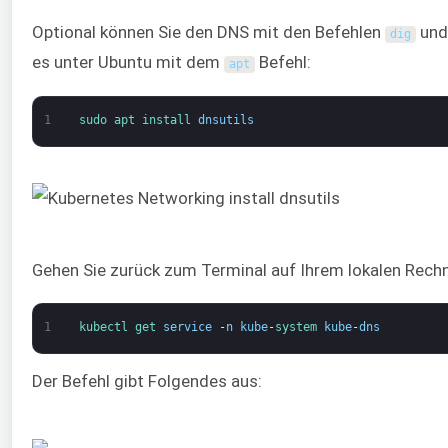
Optional können Sie den DNS mit den Befehlen
un
dig
es unter Ubuntu mit dem
Befehl:
apt
1
sudo 
apt 
install 
dnsutils
Gehen Sie zurück zum Terminal auf Ihrem lokalen Rechn
1
kubectl 
get 
service
-
n
kube
-
system 
kube
-
dns
Der Befehl gibt Folgendes aus: