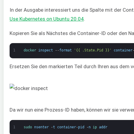
In der Ausgabe interessiert uns die Spalte mit der Con
Use Kubernetes on Ubuntu 20.04
.
Kopieren Sie als Nächstes die Container-ID oder den N
1
docker 
inspect
--
format
'{{ .State.Pid }}'
container
Ersetzen Sie den markierten Teil durch Ihren aus dem v
Da wir nun eine Prozess-ID haben, können wir sie verw
1
sudo 
nsenter
-
t
container
-
pid
-
n
ip 
addr