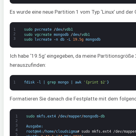
Es wurde eine neue Partition 1 vom Typ ‘Linux’ und der Gr
1
sudo 
pvcreate
/
dev
/
vdb1
2
sudo 
vgcreate 
mongodb
/
dev
/
vdb1
3
sudo 
lvcreate
-
n
db
-
L
19.5g
mongodb
Ich habe ‘19.5g’ eingegeben, da meine Partitionsgröße
herauszufinden:
1
fdisk
-
l
|
grep 
mongo
|
awk
'{print $2'
}
Formatieren Sie danach die Festplatte mit dem folgen
1
sudo 
mkfs
.
ext4
/
dev
/
mapper
/
mongodb
-
db
2
3
Ausgabe
:
4
root
@
m4
:
/
home
/
cloudsigma
# sudo mkfs.ext4 /dev/mappe
5