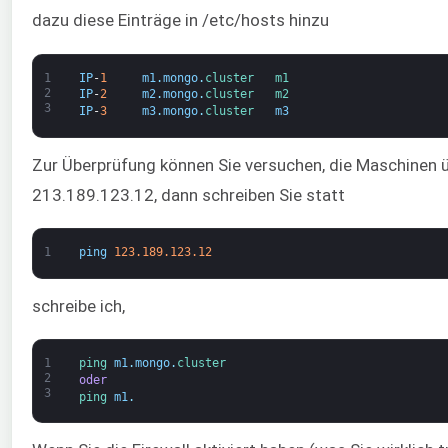
dazu diese Einträge in /etc/hosts hinzu
1
IP
-
1
m1
.
mongo
.
cluster   
m1
2
IP
-
2
m2
.
mongo
.
cluster   
m2
3
IP
-
3
m3
.
mongo
.
cluster   
m3
Zur Überprüfung können Sie versuchen, die Maschinen ü
213.189.123.12, dann schreiben Sie statt
1
ping
123.189.123.12
schreibe ich,
1
ping 
m1
.
mongo
.
cluster
2
oder
3
ping 
m1
.