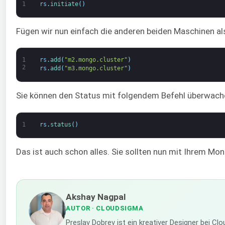
1
rs
.
initiate
(
)
Fügen wir nun einfach die anderen beiden Maschinen al
1
rs
.
add
(
"m2.mongo.cluster"
)
2
rs
.
add
(
"m3.mongo.cluster"
)
Sie können den Status mit folgendem Befehl überwach
1
rs
.
status
(
)
Das ist auch schon alles. Sie sollten nun mit Ihrem Mon
Akshay Nagpal
AUTOR
· CLOUDSIGMA
Preslav Dobrev ist ein kreativer Designer bei C