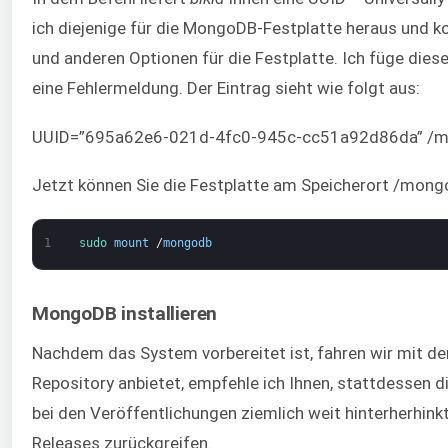
ich diejenige für die MongoDB-Festplatte heraus und 
und anderen Optionen für die Festplatte. Ich füge diese
eine Fehlermeldung. Der Eintrag sieht wie folgt aus:
UUID=”695a62e6-021d-4fc0-945c-cc51a92d86da” /mon
Jetzt können Sie die Festplatte am Speicherort /mong
1
sudo 
mount
/
mongodb
MongoDB installieren
Nachdem das System vorbereitet ist, fahren wir mit d
Repository anbietet, empfehle ich Ihnen, stattdessen 
bei den Veröffentlichungen ziemlich weit hinterherhink
Releases zurückgreifen.