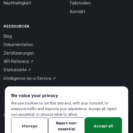
Nachhaltigkeit
Fallstudien
Kontakt
RESSOURCEN
Blog
Dokumentation
Zertifizierungen
API-Referenz ↗
Statusseite ↗
Intelligence-as-a-Service ↗
We value your privacy
We use cookies to run this site and, with your consent, to
measure traffic and improve your experience. Accept all, reject
non-essential, or choose what to allow.
© 2026 CloudSigma Holding AG.
Alle Rechte vorbehalten
.
Reject non-
Manage
Accept all
essential
Datenschutzerklärung
·
Nutzungsbedingungen