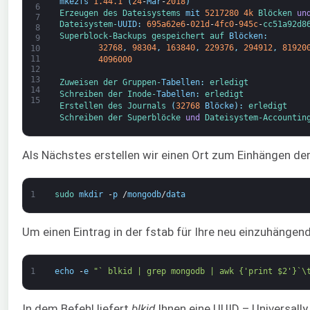
mke2fs
1.44.1
(
24
-
Mär
-
2018
)
6
Erzeugen des 
Dateisystems 
mit
5217280
4k
Blöcken 
un
7
Dateisystem-
UUID
:
695a62e6
-
021d
-
4fc0
-
945c
-
cc51a92d8
8
Superblock-
Backups 
gespeichert 
auf 
Blöcken
:
9
32768
,
98304
,
163840
,
229376
,
294912
,
81920
10
11
4096000
12
13
Zuweisen der 
Gruppen-
Tabellen
:
erledigt
14
Schreiben der 
Inode-
Tabellen
:
erledigt
15
Erstellen des 
Journals
(
32768
Blöcke
)
:
erledigt
Schreiben der 
Superblöcke 
und
Dateisystem-
Accountin
Als Nächstes erstellen wir einen Ort zum Einhängen de
1
sudo 
mkdir
-
p
/
mongodb
/
data
Um einen Eintrag in der fstab für Ihre neu einzuhängen
1
echo
-
e
"` blkid | grep mongodb | awk {'print $2'}`\
In dem Befehl liefert
blkid
Ihnen eine UUID – Universally 