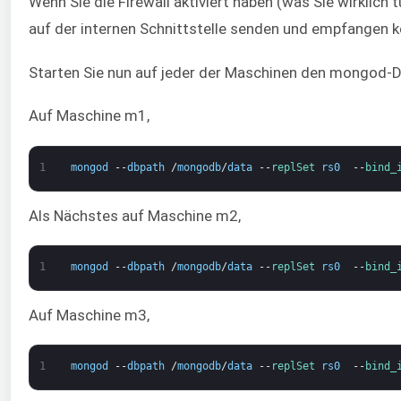
Wenn Sie die Firewall aktiviert haben (was Sie wirklich
auf der internen Schnittstelle senden und empfangen 
Starten Sie nun auf jeder der Maschinen den mongod-D
Auf Maschine m1,
1
mongod
--
dbpath
/
mongodb
/
data
--
replSet 
rs0
--
bind_
Als Nächstes auf Maschine m2,
1
mongod
--
dbpath
/
mongodb
/
data
--
replSet 
rs0
--
bind_
Auf Maschine m3,
1
mongod
--
dbpath
/
mongodb
/
data
--
replSet 
rs0
--
bind_