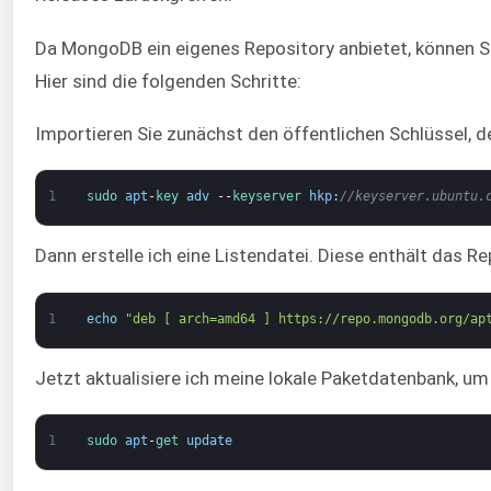
Da MongoDB ein eigenes Repository anbietet, können S
Hier sind die folgenden Schritte:
Importieren Sie zunächst den öffentlichen Schlüssel,
1
sudo 
apt
-
key 
adv
--
keyserver 
hkp
:
//keyserver.ubuntu.
Dann erstelle ich eine Listendatei. Diese enthält das 
1
echo
"deb [ arch=amd64 ] https://repo.mongodb.org/ap
Jetzt aktualisiere ich meine lokale Paketdatenbank, u
1
sudo 
apt
-
get 
update