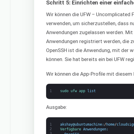
Schritt 5: Einrichten einer einfach
Wir können die UFW – Uncomplicated Fi
verwenden, um sicherzustellen, dass 
Anwendungen zugelassen werden. Mit 
Anwendungen registriert werden, die 
OpenSSH ist die Anwendung, mit der wi
können. Sie hat bereits ein bei UFW re
Wir können die App-Profile mit diesem 
1
sudo 
ufw 
app 
list
Ausgabe:
1
akshay
@
ubuntumachine
:
/
home
/
cloudsig
2
Verfügbare 
Anwendungen
:
3