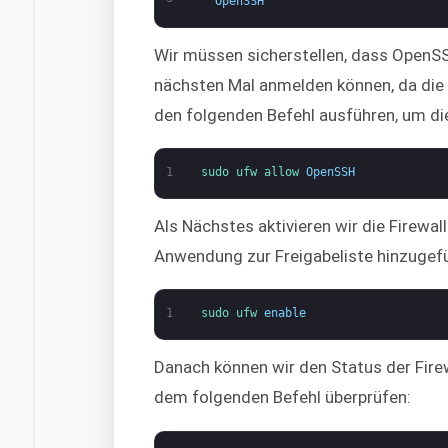
OpenSSH
Wir müssen sicherstellen, dass OpenSSH
nächsten Mal anmelden können, da die F
den folgenden Befehl ausführen, um die
1
sudo 
ufw 
allow 
OpenSSH
Als Nächstes aktivieren wir die Firewal
Anwendung zur Freigabeliste hinzugef
1
sudo 
ufw 
enable
Danach können wir den Status der Firew
dem folgenden Befehl überprüfen: