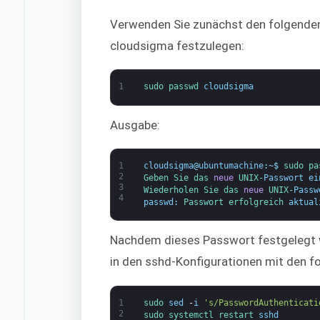
Verwenden Sie zunächst den folgenden
cloudsigma festzulegen:
1
sudo 
passwd 
cloudsigma
Ausgabe:
1
cloudsigma
@
ubuntumachine
:
~
$
sudo 
pa
2
Geben Sie das 
neue
UNIX-
Passwort ei
3
Wiederholen Sie das 
neue
UNIX-
Passw
4
passwd
:
Passwort 
erfolgreich 
aktual
Nachdem dieses Passwort festgelegt w
in den sshd-Konfigurationen mit den f
1
sudo 
sed
-
i
's/PasswordAuthenticati
2
sudo 
systemctl 
restart 
sshd