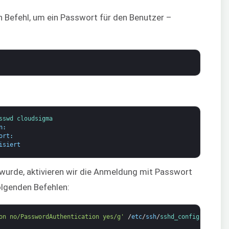
 Befehl, um ein Passwort für den Benutzer –
sswd 
cloudsigma
n
:
ort
:
isiert
urde, aktivieren wir die Anmeldung mit Passwort
olgenden Befehlen:
on no/PasswordAuthentication yes/g'
/
etc
/
ssh
/
sshd_config