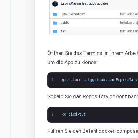
Öffnen Sie das Terminal in Ihrem Arbei
um die App zu klonen:
1
git 
clone
git
@
github
.
com
:
EspiraMarv
Sobald Sie das Repository geklont haben
1
cd 
cicd
-
tut
Führen Sie den Befehl docker-compose 