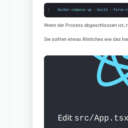
1
docker
-
compose 
up
--
build
--
force
-
r
Wenn der Prozess abgeschlossen ist, r
Sie sollten etwas Ähnliches wie das hi