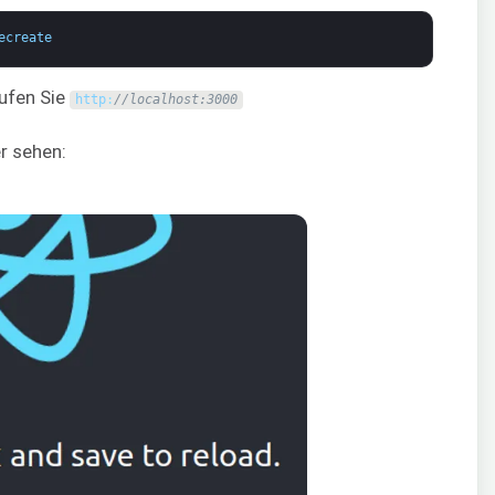
ecreate
ufen Sie
http
:
//localhost:3000
er sehen: