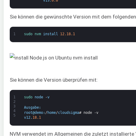
v13
.
0.0
Sie können die gewünschte Version mit dem folgenden B
1
sudo 
nvm 
install
12.18.1
Sie können die Version überprüfen mit:
1
sudo 
node
-
v
2
3
Ausgabe
:
4
root
@
demo
:
/
home
/
cloudsigma
# node -v
5
v12
.
18.1
NVM verwendet im Allgemeinen die zuletzt installierte 