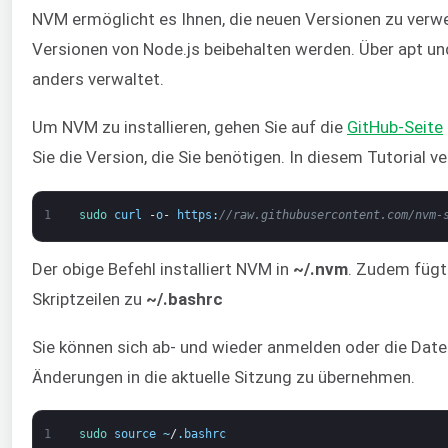
NVM ermöglicht es Ihnen, die neuen Versionen zu verw
Versionen von Node.js beibehalten werden. Über apt und
anders verwaltet.
Um NVM zu installieren, gehen Sie auf die
GitHub-Seite
Sie die Version, die Sie benötigen. In diesem Tutorial 
1
sudo 
curl
-
o
-
https
:
//raw.githubusercontent.com/nvm-
Der obige Befehl installiert NVM in
~/.nvm
. Zudem fügt 
Skriptzeilen zu
~/.bashrc
Sie können sich ab- und wieder anmelden oder die Datei
Änderungen in die aktuelle Sitzung zu übernehmen.
1
sudo 
source
~
/
.
bashrc