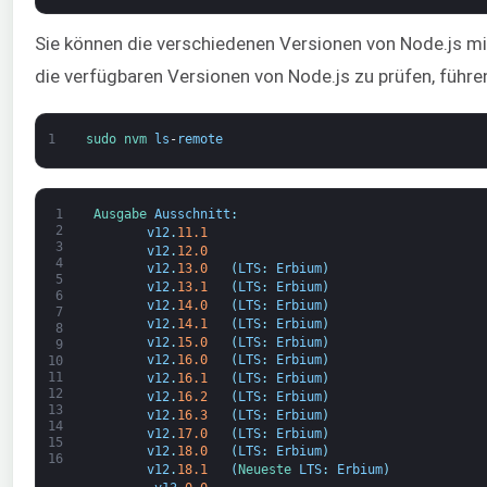
Sie können die verschiedenen Versionen von Node.js mi
die verfügbaren Versionen von Node.js zu prüfen, führe
1
sudo 
nvm 
ls
-
remote
1
Ausgabe 
Ausschnitt
:
2
v12
.
11.1
3
v12
.
12.0
4
v12
.
13.0
(
LTS
:
Erbium
)
5
v12
.
13.1
(
LTS
:
Erbium
)
6
v12
.
14.0
(
LTS
:
Erbium
)
7
v12
.
14.1
(
LTS
:
Erbium
)
8
v12
.
15.0
(
LTS
:
Erbium
)
9
v12
.
16.0
(
LTS
:
Erbium
)
10
11
v12
.
16.1
(
LTS
:
Erbium
)
12
v12
.
16.2
(
LTS
:
Erbium
)
13
v12
.
16.3
(
LTS
:
Erbium
)
14
v12
.
17.0
(
LTS
:
Erbium
)
15
v12
.
18.0
(
LTS
:
Erbium
)
16
v12
.
18.1
(
Neueste 
LTS
:
Erbium
)