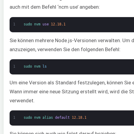
auch mit dem Befehl ‘ncm use’ angeben:
1
sudo 
nvm 
use
12.18.1
Sie können mehrere Node.js-Versionen verwalten. Um di
anzuzeigen, verwenden Sie den folgenden Befehl:
1
sudo 
nvm 
ls
Um eine Version als Standard festzulegen, können Sie ei
Wann immer eine neue Sitzung erstellt wird, wird die S
verwendet.
1
sudo 
nvm 
alias 
default
12.18.1
Sie können sich auch wie folgt darauf beziehen: