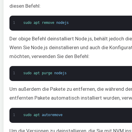
diesen Befehl:
1
sudo 
apt 
remove 
nodejs
Der obige Befehl deinstalliert Node.js, behält jedoch di
Wenn Sie Node.js deinstallieren und auch die Konfigur
möchten, verwenden Sie den Befehl:
1
sudo 
apt 
purge 
nodejs
Um außerdem die Pakete zu entfernen, die während der I
entfernten Pakete automatisch installiert wurden, ver
1
sudo 
apt 
autoremove
Um die Versionen zu deinstallieren, die Sie mit NVM ins