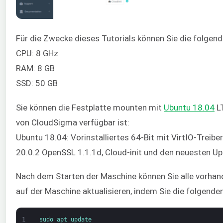
Für die Zwecke dieses Tutorials können Sie die folge
CPU: 8 GHz
RAM: 8 GB
SSD: 50 GB
Sie können die Festplatte mounten mit
Ubuntu 18.04
LT
von CloudSigma verfügbar ist:
Ubuntu 18.04: Vorinstalliertes 64-Bit mit VirtIO-Treiber
20.0.2 OpenSSL 1.1.1d, Cloud-init und den neuesten U
Nach dem Starten der Maschine können Sie alle vorhan
auf der Maschine aktualisieren, indem Sie die folgende
1
sudo 
apt 
update