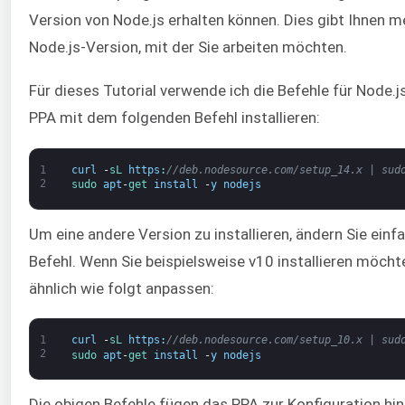
Version von Node.js erhalten können. Dies gibt Ihnen me
Node.js-Version, mit der Sie arbeiten möchten.
Für dieses Tutorial verwende ich die Befehle für Node.j
PPA mit dem folgenden Befehl installieren:
1
curl
-
sL 
https
:
//deb.nodesource.com/setup_14.x | sud
2
sudo 
apt
-
get 
install
-
y
nodejs
Um eine andere Version zu installieren, ändern Sie ei
Befehl. Wenn Sie beispielsweise v10 installieren möcht
ähnlich wie folgt anpassen:
1
curl
-
sL 
https
:
//deb.nodesource.com/setup_10.x | sud
2
sudo 
apt
-
get 
install
-
y
nodejs
Die obigen Befehle fügen das PPA zur Konfiguration hin