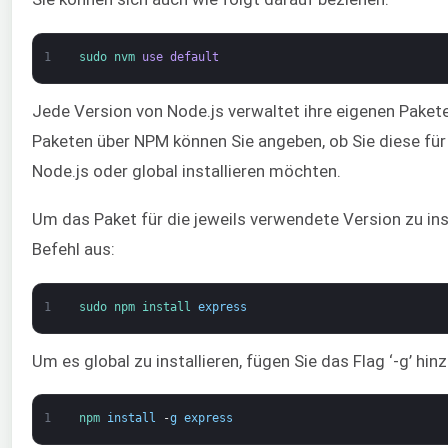
1
sudo 
nvm 
use
default
Jede Version von Node.js verwaltet ihre eigenen Pakete.
Paketen über NPM können Sie angeben, ob Sie diese für 
Node.js oder global installieren möchten.
Um das Paket für die jeweils verwendete Version zu inst
Befehl aus:
1
sudo 
npm 
install 
express
Um es global zu installieren, fügen Sie das Flag ‘-g’ hinz
1
npm 
install
-
g
express