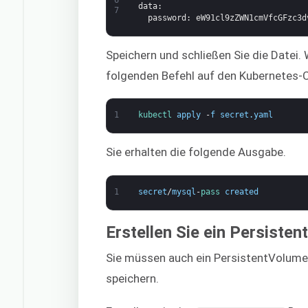
data
:
7
password
: eW91cl9zZWN1cmVfcGFzc3d
Speichern und schließen Sie die Datei
folgenden Befehl auf den Kubernetes-C
1
kubectl 
apply
-
f
secret
.
yaml
Sie erhalten die folgende Ausgabe.
1
secret
/
mysql
-
pass 
created
Erstellen Sie ein Persist
Sie müssen auch ein PersistentVolume
speichern.