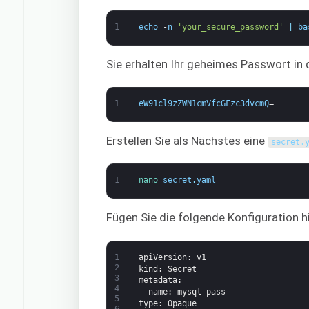
1
echo
-
n
'your_secure_password'
|
ba
Sie erhalten Ihr geheimes Passwort in
1
eW91cl9zZWN1cmVfcGFzc3dvcmQ
=
Erstellen Sie als Nächstes eine
secret
.
1
nano 
secret
.
yaml
Fügen Sie die folgende Konfiguration h
1
apiVersion
: v1
2
kind
: Secret
3
metadata
:
4
name
: mysql-pass
5
type
: Opaque
6