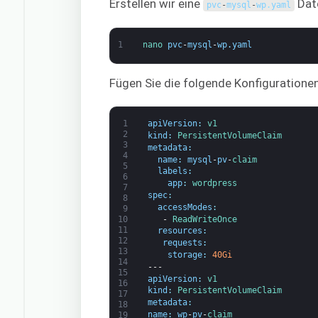
Erstellen wir eine
Date
pvc
-
mysql
-
wp
.
yaml
1
nano 
pvc
-
mysql
-
wp
.
yaml
Fügen Sie die folgende Konfigurationen
1
apiVersion
:
v1
2
kind
:
PersistentVolumeClaim
3
metadata
:
4
name
:
mysql
-
pv
-
claim
5
labels
:
6
app
:
wordpress
7
spec
:
8
accessModes
:
9
-
ReadWriteOnce
10
11
resources
:
12
requests
:
13
storage
:
40Gi
14
---
15
apiVersion
:
v1
16
kind
:
PersistentVolumeClaim
17
metadata
:
18
name
:
wp
-
pv
-
claim
19