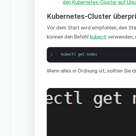
den Kubernetes-Cluster auf Ubun
Kubernetes-Cluster überpr
Vor dem Start wird empfohlen, den Sta
können den Befehl
kubectl
verwenden, 
1
kubectl 
get 
nodes
Wenn alles in Ordnung ist, sollten Sie 