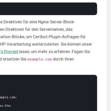
e Direktiven für eine Nginx-Server-Block-
en Direktiven für den Servernamen, das
tion-Blöcke, um Certbot-Plugin-Anfragen für
 PHP-Verarbeitung weiterzuleiten. Sie können unser
’s Encrypt
lesen, um mehr zu erfahren. Fügen Sie
d ersetzen Sie
durch Ihren
example.com
ample
.
com
;
ex
.
htm
;