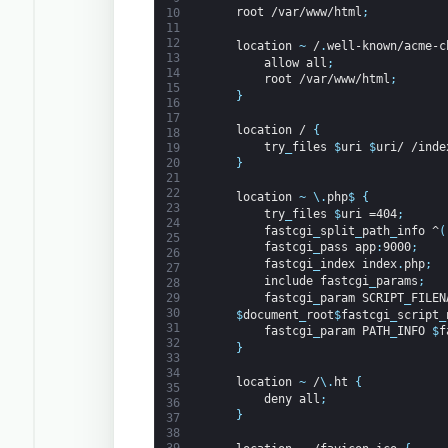
root
/var/www/html
;
10
11
12
location
~
/
.
well-known/acme-c
13
allow
all
;
14
root
/var/www/html
;
15
}
16
17
location
/
{
18
try
_
files
$
uri
$
uri/
/inde
19
20
}
21
22
location
~
\
.
php
$
{
23
try
_
files
$
uri
=404
;
24
fastcgi
_
split
_
path
_
info
^
(
25
fastcgi
_
pass
app
:
9000
;
26
fastcgi
_
index
index
.
php
;
27
include
fastcgi
_
params
;
28
fastcgi
_
param
SCRIPT
_
FILEN
29
30
$
document
_
root
$
fastcgi
_
script
_
31
fastcgi
_
param
PATH
_
INFO
$
f
32
}
33
34
location
~
/
\
.
ht
{
35
deny
all
;
36
}
37
38
39