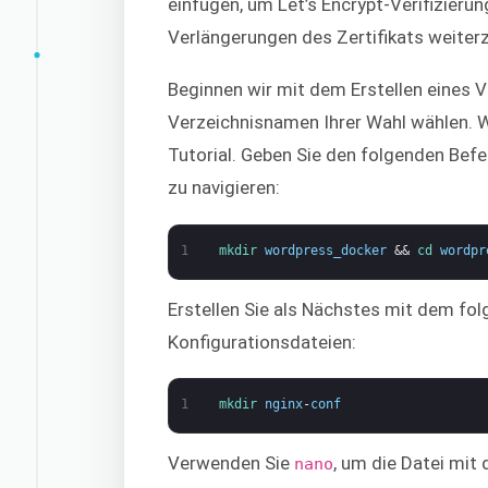
einfügen, um Let’s Encrypt-Verifizieru
Verlängerungen des Zertifikats weiterz
Beginnen wir mit dem Erstellen eines V
Verzeichnisnamen Ihrer Wahl wählen. 
Tutorial. Geben Sie den folgenden Befeh
zu navigieren:
1
mkdir 
wordpress_docker
&&
cd 
wordpr
Erstellen Sie als Nächstes mit dem fol
Konfigurationsdateien:
1
mkdir 
nginx
-
conf
Verwenden Sie
, um die Datei mit
nano