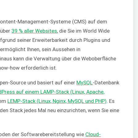
n Content-Management-Systeme (CMS) auf dem
 über
39 % aller Websites
, die Sie im World Wide
ufgrund seiner Erweiterbarkeit durch Plugins und
ermöglicht Ihnen, sein Aussehen in
inaus kann die Verwaltung über die Weboberfläche
now-how erforderlich ist.
en-Source und basiert auf einer
MySQL
-Datenbank
Press auf einem LAMP-Stack (Linux, Apache,
nem
LEMP-Stack (Linux, Nginx, MySQL und PHP)
. Es
 den Stack jedes Mal neu einzurichten, wenn Sie eine
den der Softwarebereitstellung wie
Cloud-