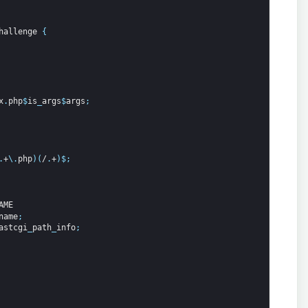
hallenge
{
x
.
php
$
is
_
args
$
args
;
.
+
\
.
php
)
(
/
.
+
)
$
;
AME
name
;
astcgi
_
path
_
info
;