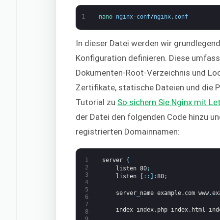
1
nano 
nginx
-
conf
/
nginx
.
conf
In dieser Datei werden wir grundlegend
Konfiguration definieren. Diese umfass
Dokumenten-Root-Verzeichnis und Loca
Zertifikate, statische Dateien und die
Tutorial zu
So sichern Sie Nginx mit Let
der Datei den folgenden Code hinzu un
registrierten Domainnamen:
1
server
{
2
listen
80
;
3
listen
[
:
:
]
:
80
;
4
5
server
_
name
example
.
com
www
.
ex
6
7
index
index
.
php
index
.
html
ind
8
9