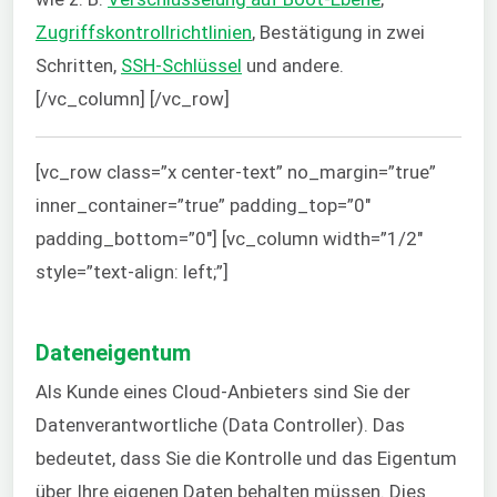
Zugriffskontrollrichtlinien
, Bestätigung in zwei
Schritten,
SSH-Schlüssel
und andere.
[/vc_column] [/vc_row]
[vc_row class=”x center-text” no_margin=”true”
inner_container=”true” padding_top=”0″
padding_bottom=”0″] [vc_column width=”1/2″
style=”text-align: left;”]
Mi
Dateneigentum
Als Kunde eines Cloud-Anbieters sind Sie der
Datenverantwortliche (Data Controller). Das
bedeutet, dass Sie die Kontrolle und das Eigentum
über Ihre eigenen Daten behalten müssen. Dies