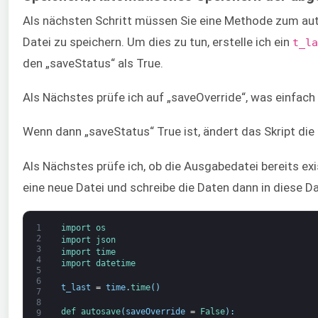
Als nächsten Schritt müssen Sie eine Methode zum auto
Datei zu speichern. Um dies zu tun, erstelle ich ein
t_la
den „saveStatus“ als True.
Als Nächstes prüfe ich auf „saveOverride“, was einfach
Wenn dann „saveStatus“ True ist, ändert das Skript die
Als Nächstes prüfe ich, ob die Ausgabedatei bereits exis
eine neue Datei und schreibe die Daten dann in diese Da
1
import 
os
2
import 
json
3
import 
time
4
import 
datetime
5
6
t_last
=
time
.
time
(
)
7
8
def 
autosave
(
saveOverride
=
False
)
:
9