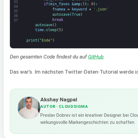
33
if
(
min_faves
&amp;
lt
;
0
)
:
34
fnamea
=
keyword
+
'.json'
35
autosave
(
True
)
36
break
37
autosave
(
)
time
.
sleep
(
5
)
print
(
"Ende"
)
Den gesamten Code findest du auf
GitHub
.
Das war’s. Im nächsten Twitter-Daten-Tutorial werde ic
Akshay Nagpal
AUTOR
· CLOUDSIGMA
Preslav Dobrev ist ein kreativer Designer bei C
wirkungsvolle Markengeschichten zu schaffen.