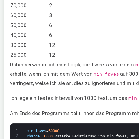
70,000
2
60,000
3
50,000
6
40,000
6
30,000
12
25,000
12
Daher verwende ich eine Logik, die Tweets von einem
m
erhalte, wenn ich mit dem Wert von
auf 3000
min_faves
verringert, weise ich sie an, dies zu ignorieren und mi
Ich lege ein festes Intervall von 1000 fest, um das
min
Am Ende des Programms teilt Ihnen das Programm mit, da
1
min_faves
=
60000
2
change
=
10000
#starke Reduzierung von min_faves, um 