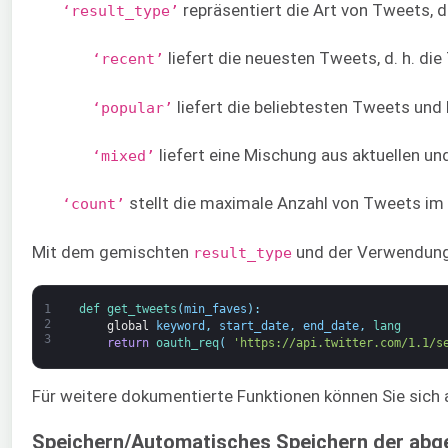
repräsentiert die Art von Tweets, d
‘result_type’
liefert die neuesten Tweets, d. h. d
‘recent’
liefert die beliebtesten Tweets und
‘popular’
liefert eine Mischung aus aktuellen un
‘mixed’
stellt die maximale Anzahl von Tweets im 
‘count’
Mit dem gemischten
und der Verwendun
result_type
1
def 
get_tweets
(
min_faves
)
:
2
global
keyword
,
start_date
,
end_date
,
lang
3
return
oauth_req
(
'https://api.twitter.com/1.1/s
Für weitere dokumentierte Funktionen können Sie sich
Speichern/Automatisches Speichern der ab