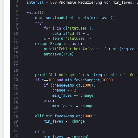
3
interval
=
500
#normale Reduzierung von min_faves, 
4
5
while
(
1
)
:
6
d
=
json
.
loads
(
get_tweets
(
min_faves
)
)
7
try
:
8
for
i
in
d
[
'statuses'
]
:
9
data
[
i
[
'id'
]
]
=
i
10
11
c
=
len
(
d
[
'statuses'
]
)
12
except 
Exception 
as
e
:
13
print
(
"Fehler bei Anfrage : "
+
str
(
req_cou
14
autosave
(
True
)
15
16
17
18
print
(
"Auf Anfrage: "
+
str
(
req_count
)
+
"  Ges
19
20
if
c
==
100
and
min_faves
&amp;
gt
;
10000
:
21
if
(
change
&amp;
gt
;
1000
)
:
22
change
/=
2
23
min_faves
+=
change
24
else
:
25
min_faves
-=
change
26
27
elif 
min_faves
&amp;
gt
;
10000
:
28
min_faves
-=
change
29
30
31
else
:
32
min_faves
-=
interval