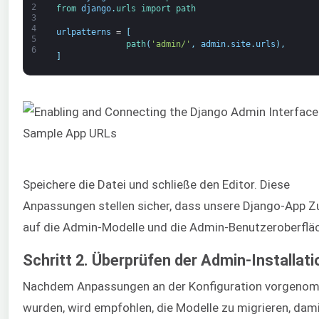
2
from 
django
.
urls 
import 
path
3
4
urlpatterns
=
[
5
path
(
'admin/'
,
admin
.
site
.
urls
)
,
6
]
Speichere die Datei und schließe den Editor. Diese
Anpassungen stellen sicher, dass unsere Django-App Zu
auf die Admin-Modelle und die Admin-Benutzeroberfläc
Schritt 2. Überprüfen der Admin-Installati
Nachdem Anpassungen an der Konfiguration vorgeno
wurden, wird empfohlen, die Modelle zu migrieren, dami