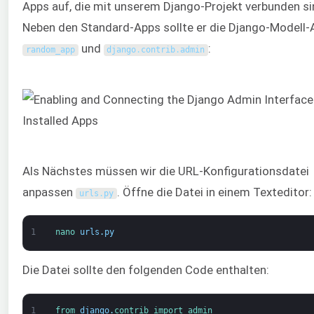
Apps auf, die mit unserem Django-Projekt verbunden si
Neben den Standard-Apps sollte er die Django-Modell-
und
:
random_app
django
.
contrib
.
admin
Als Nächstes müssen wir die URL-Konfigurationsdatei
anpassen
. Öffne die Datei in einem Texteditor:
urls
.
py
1
nano 
urls
.
py
Die Datei sollte den folgenden Code enthalten:
1
from 
django
.
contrib 
import 
admin