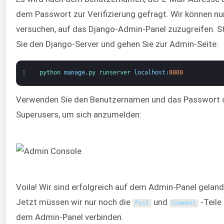
dem Passwort zur Verifizierung gefragt. Wir können nu
versuchen, auf das Django-Admin-Panel zuzugreifen. S
Sie den Django-Server und gehen Sie zur Admin-Seite:
1
python 
manage
.
py 
runserver 
localhost
:
8000
Verwenden Sie den Benutzernamen und das Passwort 
Superusers, um sich anzumelden:
Voila! Wir sind erfolgreich auf dem Admin-Panel geland
Jetzt müssen wir nur noch die
und
-Teile
Post
Comment
dem Admin-Panel verbinden.