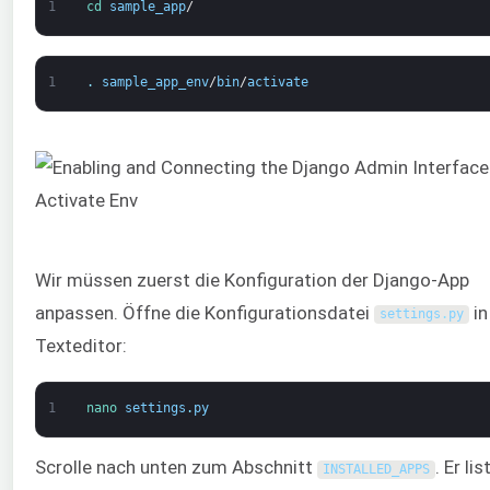
1
cd 
sample_app
/
1
.
sample_app_env
/
bin
/
activate
Wir müssen zuerst die Konfiguration der Django-App
anpassen. Öffne die Konfigurationsdatei
in
settings
.
py
Texteditor:
1
nano 
settings
.
py
Scrolle nach unten zum Abschnitt
. Er lis
INSTALLED_APPS