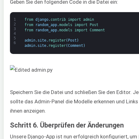
Geben Sie den folgenden Code in die Datei ein:
1
from 
django
.
contrib 
import 
admin
2
from 
random_app
.
models 
import 
Post
3
from 
random_app
.
models 
import 
Comment
4
5
admin
.
site
.
register
(
Post
)
6
admin
.
site
.
register
(
Comment
)
Speichern Sie die Datei und schließen Sie den Editor. Je
sollte das Admin-Panel die Modelle erkennen und Links
ihnen anzeigen.
Schritt 6. Überprüfen der Änderungen
Unsere Django-App ist nun erfolgreich konfiguriert, um