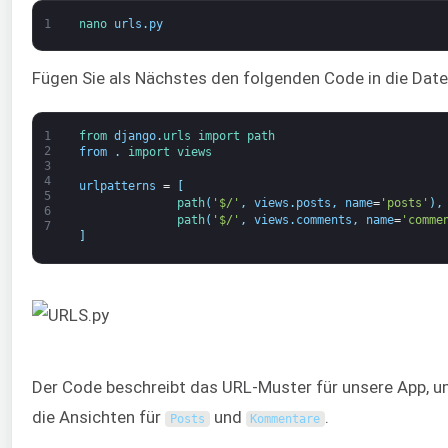
1
nano 
urls
.
py
Fügen Sie als Nächstes den folgenden Code in die Datei
1
from 
django
.
urls 
import 
path
2
from
.
import 
views
3
4
urlpatterns
=
[
5
path
(
'$/'
,
views
.
posts
,
name
=
'posts'
)
,
6
path
(
'$/'
,
views
.
comments
,
name
=
'comme
7
]
Der Code beschreibt das URL-Muster für unsere App, u
die Ansichten für
und
.
Posts
Kommentare