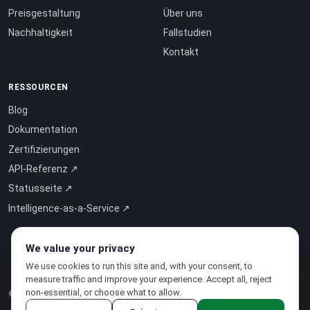
Preisgestaltung
Über uns
Nachhaltigkeit
Fallstudien
Kontakt
RESSOURCEN
Blog
Dokumentation
Zertifizierungen
API-Referenz ↗
Statusseite ↗
Intelligence-as-a-Service ↗
We value your privacy
We use cookies to run this site and, with your consent, to
measure traffic and improve your experience. Accept all, reject
non-essential, or choose what to allow.
© 2026 CloudSigma Holding AG.
Alle Rechte vorbehalten
.