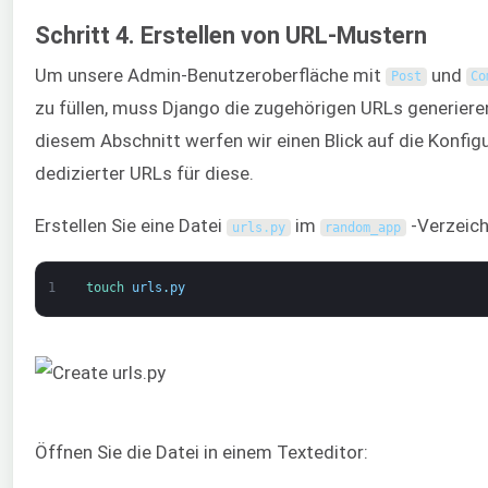
Schritt 4. Erstellen von URL-Mustern
Um unsere Admin-Benutzeroberfläche mit
und
Post
Co
zu füllen, muss Django die zugehörigen URLs generieren
diesem Abschnitt werfen wir einen Blick auf die Konfig
dedizierter URLs für diese.
Erstellen Sie eine Datei
im
-Verzeich
urls
.
py
random_app
1
touch 
urls
.
py
Öffnen Sie die Datei in einem Texteditor: