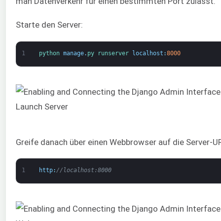
man Datenverkehr für einen bestimmten Port zulässt.
Starte den Server:
1
python 
manage
.
py 
runserver 
localhost
:
8000
Greife danach über einen Webbrowser auf die Server-UR
1
http
:
//localhost:8000