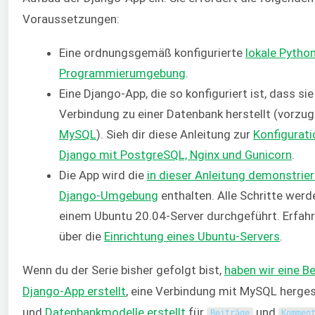
Voraussetzungen:
Eine ordnungsgemäß konfigurierte
lokale Pytho
Programmierumgebung
.
Eine Django-App, die so konfiguriert ist, dass sie
Verbindung zu einer Datenbank herstellt (vorzu
MySQL
). Sieh dir diese Anleitung zur
Konfigurati
Django mit PostgreSQL, Nginx und Gunicorn
.
Die App wird die
in dieser Anleitung demonstrier
Django-Umgebung
enthalten. Alle Schritte werd
einem Ubuntu 20.04-Server durchgeführt. Erfah
über die
Einrichtung eines Ubuntu-Servers
.
Wenn du der Serie bisher gefolgt bist,
haben wir eine Be
Django-App erstellt
, eine Verbindung mit MySQL herges
und
Datenbankmodelle erstellt
für
und
Beiträge
Kommen