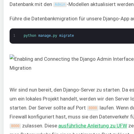
Datenbank mit den
-Modellen aktualisiert werden
Admin
Führe die Datenbankmigration für unsere Django-App a
1
python 
manage
.
py 
migrate
Wir sind nun bereit, den Django-Server zu starten. Da es
um ein lokales Projekt handelt, werden wir den Server l
starten. Der Server sollte auf Port
laufen. Wenn du
8000
Firewall konfiguriert hast, muss sie den Datenverkehr f
zulassen. Diese
ausführliche Anleitung zu UFW
zei
8000