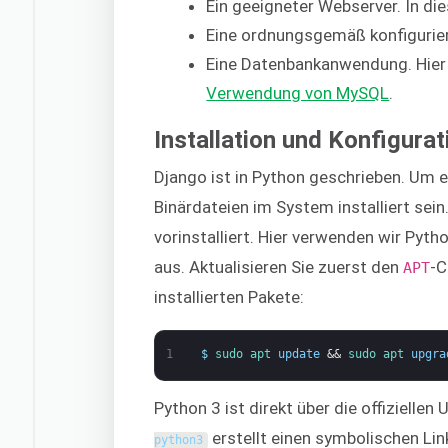
Ein geeigneter Webserver. In di
Eine ordnungsgemäß konfigurie
Eine Datenbankanwendung. Hier i
Verwendung von MySQL
.
Installation und Konfigura
Django ist in Python geschrieben. Um 
Binärdateien im System installiert sei
vorinstalliert. Hier verwenden wir Pyth
aus. Aktualisieren Sie zuerst den
-C
APT
installierten Pakete:
1
$
sudo 
apt 
update
&&
sudo 
apt 
upgra
Python 3 ist direkt über die offizielle
erstellt einen symbolischen Lin
python3