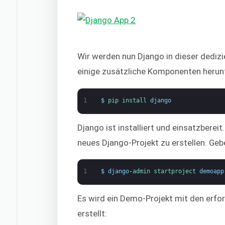
Wir werden nun Django in dieser dedizi
einige zusätzliche Komponenten herunte
1
$
pip 
install 
django
Django ist installiert und einsatzberei
neues Django-Projekt zu erstellen. Ge
1
$
django
-
admin 
startproject 
demoapp
Es wird ein Demo-Projekt mit den erfor
erstellt: