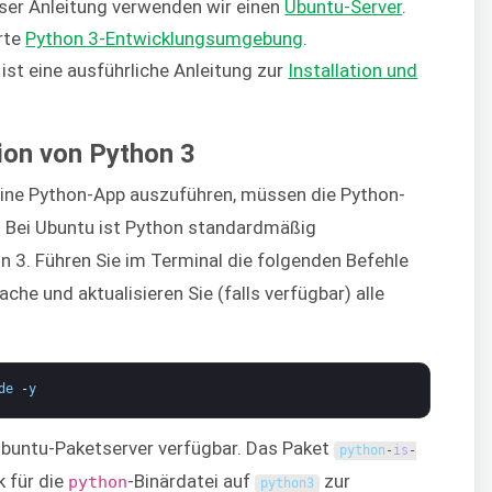
eser Anleitung verwenden wir einen
Ubuntu-Server
.
rte
Python 3-Entwicklungsumgebung
.
st eine ausführliche Anleitung zur
Installation und
tion von Python 3
eine Python-App auszuführen, müssen die Python-
n. Bei Ubuntu ist Python standardmäßig
on 3. Führen Sie im Terminal die folgenden Befehle
ache und aktualisieren Sie (falls verfügbar) alle
de
-
y
n Ubuntu-Paketserver verfügbar. Das Paket
python
-
is
-
k für die
-Binärdatei auf
zur
python
python3