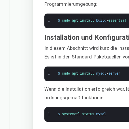
Programmierumgebung:
1
$
sudo 
apt 
install 
build
-
essential 
Installation und Konfigur
In diesem Abschnitt wird kurz die Inst
Es ist in den Standard-Paketquellen vo
1
$
sudo 
apt 
install 
mysql
-
server
Wenn die Installation erfolgreich war, 
ordnungsgemäß funktioniert:
1
$
systemctl 
status 
mysql