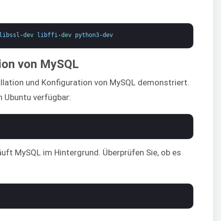
libssl
-
dev 
libffi
-
dev 
python3
-
dev
ation von MySQL
allation und Konfiguration von MySQL demonstriert.
n Ubuntu verfügbar:
läuft MySQL im Hintergrund. Überprüfen Sie, ob es