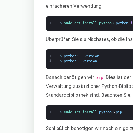
einfacheren Verwendung:
1
$
sudo 
apt 
install 
python3 
python
-
i
Überprüfen Sie als Nächstes, ob die Ins
1
$
python3
--
version
2
$
python
--
version
Danach benötigen wir
. Dies ist de
pip
Verwaltung zusätzlicher Python-Bibliot
Standardbibliothek sind. Beachten Sie,
1
$
sudo 
apt 
install 
python3
-
pip
Schließlich benötigen wir noch einige z