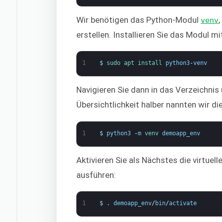
Wir benötigen das Python-Modul
venv
erstellen. Installieren Sie das Modul m
1
$
sudo 
apt 
install 
python3
-
venv
Navigieren Sie dann in das Verzeichnis 
Übersichtlichkeit halber nannten wir 
1
$
python3
-
m
venv 
demoapp_env
Aktivieren Sie als Nächstes die virtue
ausführen:
1
$
.
demoapp_env
/
bin
/
activate