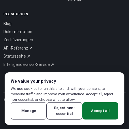
RESSOURCEN
Blog
Dokumentation
Zertifizierungen
API-Referenz ↗
Statusseite ↗
Intelligence-as-a-Service ↗
We value your privacy
We use cookies to run this site and, with your consent, to
measure traffic and improve your experience. Accept all, reject
non-essential, or choose what to allow.
© 2026 CloudSigma Holding AG.
Alle Rechte vorbehalten
.
Reject non-
Manage
Accept all
essential
Datenschutzerklärung
·
Nutzungsbedingungen