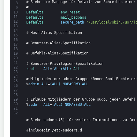
# Siehe die Manpage für Details zum Schreiben einer
8
#
9
Defaults        
env_reset
10
11
Defaults        
mail_badpass
12
Defaults        
secure_path
=
"/usr/local/sbin:/usr/l
13
14
# Host-Alias-Spezifikation
15
16
# Benutzer-Alias-Spezifikation
17
18
# Befehls-Alias-Spezifikation
19
20
21
# Benutzer-Privilegien-Spezifikation
22
root    
ALL
=
(
ALL
:
ALL
)
ALL
23
24
# Mitglieder der admin-Gruppe können Root-Rechte er
25
%
admin
ALL
=
(
ALL
)
NOPASSWD
:
ALL
26
27
28
# Erlaube Mitgliedern der Gruppe sudo, jeden Befehl
29
30
%
sudo
ALL
=
(
ALL
)
NOPASSWD
:
ALL
31
32
# Siehe sudoers(5) für weitere Informationen zu "#i
#includedir /etc/sudoers.d