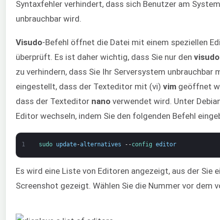
Syntaxfehler verhindert, dass sich Benutzer am Syst
unbrauchbar wird.
Visudo
-Befehl öffnet die Datei mit einem speziellen Ed
überprüft. Es ist daher wichtig, dass Sie nur den
visudo
zu verhindern, dass Sie Ihr Serversystem unbrauchbar
eingestellt, dass der Texteditor mit (vi)
vim
geöffnet wi
dass der Texteditor
nano
verwendet wird. Unter Debia
Editor wechseln, indem Sie den folgenden Befehl einge
1
sudo 
update
-
alternatives
--
config 
editor
Es wird eine Liste von Editoren angezeigt, aus der Sie
Screenshot gezeigt. Wählen Sie die Nummer vor dem vo