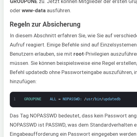
GROUPONE
zu. Jetzt können Mitglieder der ersten Gr
oder
www-data
ausführen.
Regeln zur Absicherung
In diesem Abschnitt erfahren Sie, wie Sie auf verschie
Aufruf reagiert. Einige Befehle sind auf Einzelsystemen 
Benutzern erlauben, sie mit
root
-Privilegien auszuführ
müssen. Sie können beispielsweise eine Regel erstellen
Befehl updatedb ohne Passworteingabe auszuführen, i
hinzufügen:
1
GROUPONE    
ALL
=
NOPASSWD
:
/
usr
/
bin
/
updatedb
Das Tag NOPASSWD bedeutet, dass kein Passwort ang
NOPASSWD ist PASSWD, was dem Standardverhalten ents
Eingabeaufforderung ein Passwort eingegeben werden