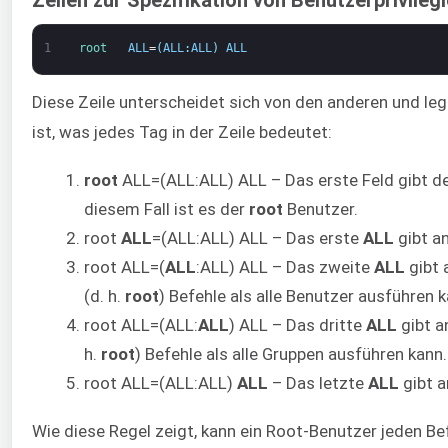
Zeilen zur Spezifikation von Benutzerprivileg
1
root   
ALL
=
(
ALL
:
ALL
)
ALL
Diese Zeile unterscheidet sich von den anderen und legt
ist, was jedes Tag in der Zeile bedeutet:
root
ALL=(ALL:ALL) ALL – Das erste Feld gibt den
diesem Fall ist es der
root
Benutzer.
root
ALL
=(ALL:ALL) ALL – Das erste
ALL
gibt an
root ALL=(
ALL
:ALL) ALL – Das zweite
ALL
gibt 
(d. h.
root
) Befehle als alle Benutzer ausführen k
root ALL=(ALL:
ALL
) ALL – Das dritte
ALL
gibt an
h.
root
) Befehle als alle Gruppen ausführen kann.
root ALL=(ALL:ALL)
ALL
– Das letzte
ALL
gibt a
Wie diese Regel zeigt, kann ein Root-Benutzer jeden Be