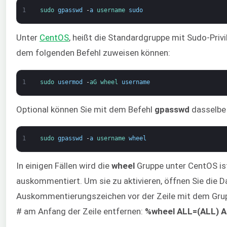
1
sudo 
gpasswd
-
a
username 
sudo
Unter
CentOS
, heißt die Standardgruppe mit Sudo-Priv
dem folgenden Befehl zuweisen können:
1
sudo 
usermod
-
aG 
wheel 
username
Optional können Sie mit dem Befehl
gpasswd
dasselbe 
1
sudo 
gpasswd
-
a
username 
wheel
In einigen Fällen wird die
wheel
Gruppe unter CentOS ist
auskommentiert. Um sie zu aktivieren, öffnen Sie die D
Auskommentierungszeichen vor der Zeile mit dem Grup
# am Anfang der Zeile entfernen:
%wheel ALL=(ALL) A