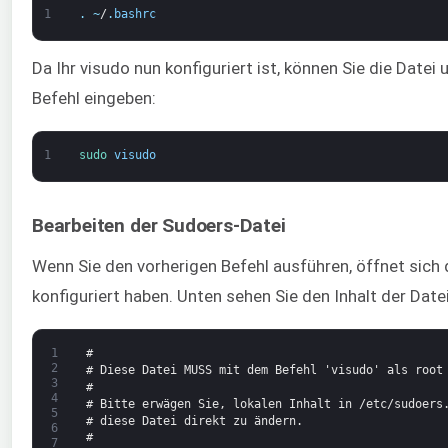
1
.
~
/
.
bashrc
Da Ihr visudo nun konfiguriert ist, können Sie die Datei 
Befehl eingeben:
1
sudo 
visudo
Bearbeiten der Sudoers-Datei
Wenn Sie den vorherigen Befehl ausführen, öffnet sich di
konfiguriert haben. Unten sehen Sie den Inhalt der Datei
1
#
2
# Diese Datei MUSS mit dem Befehl 'visudo' als root
3
#
4
# Bitte erwägen Sie, lokalen Inhalt in /etc/sudoers
5
# diese Datei direkt zu ändern.
6
#
7