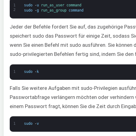
1
sudo
-
u
run_as_user 
command
2
sudo
-
g
run_as_group 
command
Jeder der Befehle fordert Sie auf, das zugehörige Pa
speichert sudo das Passwort für einige Zeit, sodass S
wenn Sie einen Befehl mit sudo ausführen. Sie können 
sudo-privilegierten Befehlen fertig sind, indem Sie den
1
sudo
-
k
Falls Sie weitere Aufgaben mit sudo-Privilegien ausfüh
Passwortabfrage verlängern möchten oder verhindern w
einem Passwort fragt, können Sie die Zeit durch Einga
1
sudo
-
v