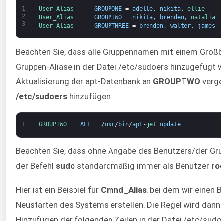
1
User_Alias      
GROUPONE
=
adelle
,
nikita
,
ellie
2
User_Alias      
GROUPTWO
=
nikita
,
brenden
,
natalia
3
User_Alias      
GROUPTHREE
=
brenden
,
walter
,
james
Beachten Sie, dass alle Gruppennamen mit einem Groß
Gruppen-Aliase in der Datei /etc/sudoers hinzugefügt w
Aktualisierung der apt-Datenbank an
GROUPTWO
verge
/etc/sudoers
hinzufügen:
1
GROUPTWO    
ALL
=
/
usr
/
bin
/
apt
-
get 
update
Beachten Sie, dass ohne Angabe des Benutzers/der Grup
der Befehl
sudo
standardmäßig immer als Benutzer
ro
Hier ist ein Beispiel für
Cmnd_Alias
, bei dem wir einen
Neustarten des Systems erstellen. Die Regel wird dan
Hinzufügen der folgenden Zeilen in der Datei /etc/sudo