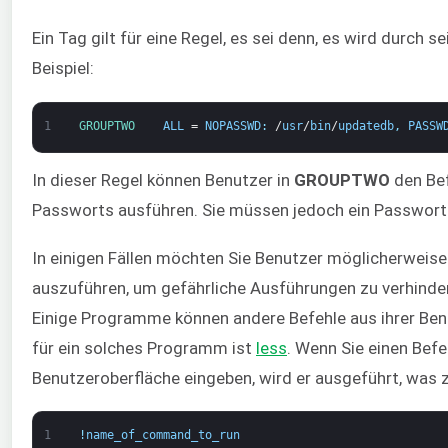
Ein Tag gilt für eine Regel, es sei denn, es wird durch
Beispiel:
1
GROUPTWO    
ALL
=
NOPASSWD
:
/
usr
/
bin
/
updatedb
,
PASSW
In dieser Regel können Benutzer in
GROUPTWO
den Be
Passworts ausführen. Sie müssen jedoch ein Passwort a
In einigen Fällen möchten Sie Benutzer möglicherweise
auszuführen, um gefährliche Ausführungen zu verhind
Einige Programme können andere Befehle aus ihrer Benu
für ein solches Programm ist
less
. Wenn Sie einen Befe
Benutzeroberfläche eingeben, wird er ausgeführt, was 
1
!
name_of_command_to_run