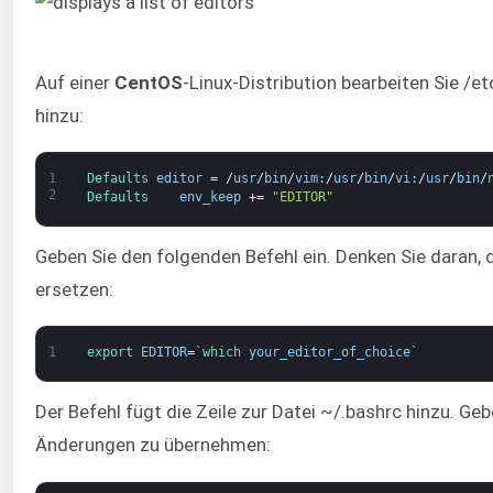
Auf einer
CentOS
-Linux-Distribution bearbeiten Sie /e
hinzu:
1
Defaults 
editor
=
/
usr
/
bin
/
vim
:
/
usr
/
bin
/
vi
:
/
usr
/
bin
/
2
Defaults    
env_keep
+=
"EDITOR"
Geben Sie den folgenden Befehl ein. Denken Sie daran
ersetzen:
1
export 
EDITOR
=
`
which 
your_editor_of_choice
`
Der Befehl fügt die Zeile zur Datei ~/.bashrc hinzu. Ge
Änderungen zu übernehmen: