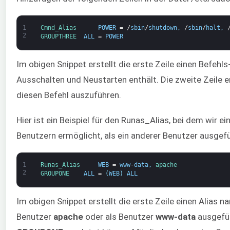
1
Cmnd_Alias      
POWER
=
/
sbin
/
shutdown
,
/
sbin
/
halt
,
2
GROUPTHREE  
ALL
=
POWER
Im obigen Snippet erstellt die erste Zeile einen Befe
Ausschalten und Neustarten enthält. Die zweite Zeile e
diesen Befehl auszuführen.
Hier ist ein Beispiel für den Runas_Alias, bei dem wir ei
Benutzern ermöglicht, als ein anderer Benutzer ausgef
1
Runas_Alias     
WEB
=
www
-
data
,
apache
2
GROUPONE    
ALL
=
(
WEB
)
ALL
Im obigen Snippet erstellt die erste Zeile einen Alias 
Benutzer
apache
oder als Benutzer
www-data
ausgefüh