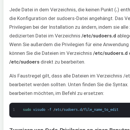
Jede Datei in dem Verzeichnis, die keinen Punkt (
.
) ent
die Konfiguration der sudoers-Datei angehängt. Das V
Privilegien bei der Installation zu ändern, indem sie all
dedizierten Datei im Verzeichnis
/etc/sudoers.d
ablege
Wenn Sie außerdem die Privilegien für eine Anwendun
können Sie die Dateien im Verzeichnis
/etc/sudoers.d
e
/etc/sudoers
direkt zu bearbeiten.
Als Faustregel gilt, dass alle Dateien im Verzeichnis 
bearbeitet werden sollten. Unten finden Sie die Syntax.
bearbeiten möchten, im Befehl zu ersetzen:
1
sudo 
visudo
-
f
/
etc
/
sudoers
.
d
/
file_name_to_edit