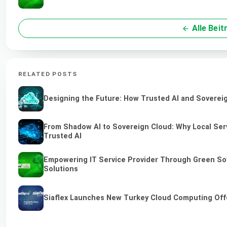
Alle Beit
RELATED POSTS
Designing the Future: How Trusted AI and Sovereig
From Shadow AI to Sovereign Cloud: Why Local Serv
Trusted AI
Empowering IT Service Provider Through Green So
Solutions
Siaflex Launches New Turkey Cloud Computing Off